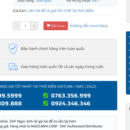
Giao hàng:
Toàn quốc
Hỗ trợ kỹ thuật:
24/7
Giá bán:
Liên hệ để có giá tốt nhất tại thời điểm
Hướng dẫn mua hàng
-
+
Đặt mua
Bảo hành chính hãng trên toàn quốc
Giao hàng toàn quốc tất cả các ngày trong tuần
 BÁO GIÁ TỐT NHẤT TẠI THỜI ĐIỂM (HOTLINE / SMS / ZALO)
99.5999
0763.356.999
809.888
0924.346.346
nline. SKF Ngọc Anh sẽ gọi lại để tư vấn kỹ hơn!
ng giả, hàng nhái từ NGOCANH.COM - SKF Authorized Distributor.