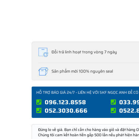
Đổi trả linh hoạt trong vòng 7 ngày
Sản phẩm mới 100% nguyên seal
HỖ TRỢ BÁO GIÁ 24/7 - LIÊN HỆ VỚI SKF NGỌC ANH ĐỂ CÓ
096.123.8558
033.9
052.3030.666
0522.
Đừng lo về giá. Bạn chỉ cần cho hàng vào giỏ và đặt hàng O
Chúng tôi cam kết hoàn tiền gấp 500 lần nếu phát hiện hà