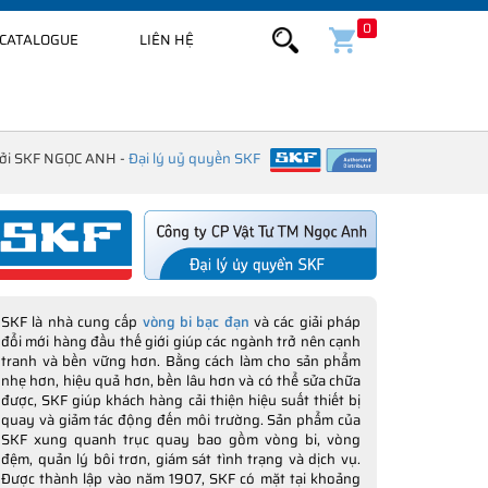
0
CATALOGUE
LIÊN HỆ
bởi SKF NGỌC ANH -
Đại lý uỷ quyền SKF
SKF là nhà cung cấp
vòng bi bạc đạn
và các giải pháp
đổi mới hàng đầu thế giới giúp các ngành trở nên cạnh
tranh và bền vững hơn. Bằng cách làm cho sản phẩm
nhẹ hơn, hiệu quả hơn, bền lâu hơn và có thể sửa chữa
được, SKF giúp khách hàng cải thiện hiệu suất thiết bị
quay và giảm tác động đến môi trường. Sản phẩm của
SKF xung quanh trục quay bao gồm vòng bi, vòng
đệm, quản lý bôi trơn, giám sát tình trạng và dịch vụ.
Được thành lập vào năm 1907, SKF có mặt tại khoảng