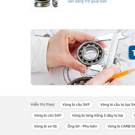
sẵn sàng trợ giúp bạn
Hiển thị theo:
Vòng bi cầu SKF
Vòng bi cầu tự lựa S
Vòng bi côn SKF
Vòng bi tang trống 2 dãy tự lựa
Vòng bi xe tải
Ống lót - Phụ kiện
Vòng bi CARB S