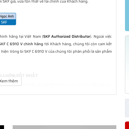
 SKF giả, vừa tổn thất về tài chính của Khách hàng.
ính hãng tại Việt Nam (
SKF Authorized Distributor
). Ngoài việc
SKF C 6910 V chính hãng
tới Khách hàng, chúng tôi còn cam kết
t hiện Vòng bi SKF C 6910 V của chúng tôi phân phối là sản phẩm
NG LUÔN TỐT NHẤT
Xem thêm
à tốt nhất với nhiều ưu đãi kèm theo và các dịch vụ hẫu mãi sau
ách hàng trong suốt quá trình sử dụng các sản phẩm SKF chính
CHÍNH HÃNG
phân phối đều được bảo hành chính hãng theo đúng tiêu chuẩn