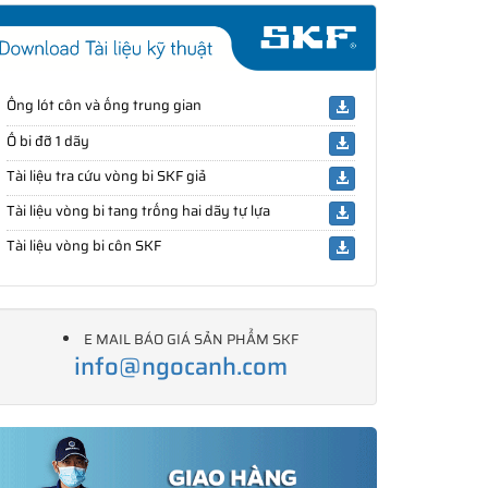
Ống lót côn và ống trung gian
Ổ bi đỡ 1 dãy
Tài liệu tra cứu vòng bi SKF giả
Tài liệu vòng bi tang trống hai dãy tự lựa
Tài liệu vòng bi côn SKF
E MAIL BÁO GIÁ SẢN PHẨM SKF
info@ngocanh.com