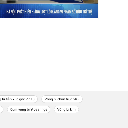
 bi tiếp xúc góc 2 dãy
Vòng bi chặn trục SKF
F
Cụm vòng bi Y-bearings
Vòng bi kim