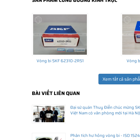
SẢN PHẨM CÙNG ĐƯỜNG KÍNH TRỤC
Vòng bi SKF 62310-2RS1
Vòng b
Xem tất cả sản ph
THÔNG TIN HỮU ÍCH
BÀI VIẾT LIÊN QUAN
•
Vòng bi SKF chính hãng, Những lưu ý cơ bản trước khi m
•
Xuất xứ vòng bi SKF chính hãng ở đâu?
Đại sứ quán Thuỵ Điển chúc mừng S
•
Chất lượng vòng bi SKF chính hãng
Việt Nam có văn phòng mới tại Hà Nộ
Phân tích hư hỏng vòng bi - ISO 152