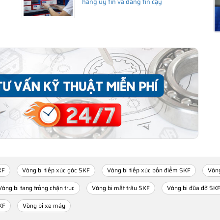
hàng uy tín và đáng tin cậy
KF
Vòng bi tiếp xúc góc SKF
Vòng bi tiếp xúc bốn điểm SKF
Vòng
Vòng bi tang trống chặn trục
Vòng bi mắt trâu SKF
Vòng bi đũa đỡ SK
KF
Vòng bi xe máy