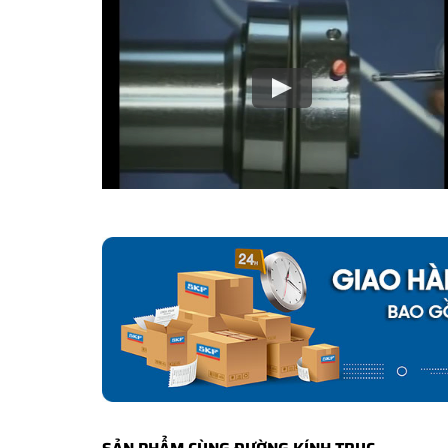
bảo hành của nhà sản xuất.
CÁCH NHẬN BIẾT VÀ PHÂN BIỆT VÒNG BI SK
Mua hàng tại các đại lý ủy quyền của SKF để yên tâm 
và phân biệt các sản phẩm SKF chính hãng bằng các các
✅
Những cách phân biệt vòng bi SKF giả bằng mắt thường
✅
SKF Authenticate, Phần mềm kiểm tra vòng bi SKF giả
✅
Cảnh báo của chuyên gia SKF về vòng bi SKF giả