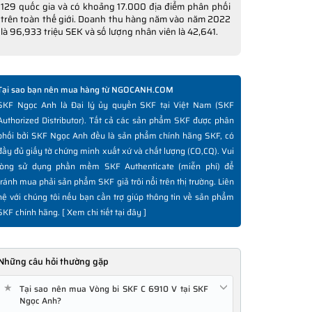
129 quốc gia và có khoảng 17.000 địa điểm phân phối
trên toàn thế giới. Doanh thu hàng năm vào năm 2022
là 96,933 triệu SEK và số lượng nhân viên là 42,641.
Tại sao bạn nên mua hàng từ NGOCANH.COM
SKF Ngọc Anh là Đại lý ủy quyền SKF tại Việt Nam (SKF
Authorized Distributor). Tất cả các sản phẩm SKF được phân
phối bởi SKF Ngọc Anh đều là sản phẩm chính hãng SKF, có
đầy đủ giấy tờ chứng minh xuất xứ và chất lượng (CO,CQ). Vui
lòng sử dụng phần mềm SKF Authenticate (miễn phí) để
tránh mua phải sản phẩm SKF giả trôi nổi trên thị trường. Liên
hệ với chúng tôi nếu bạn cần trợ giúp thông tin về sản phẩm
SKF chính hãng. [
Xem chi tiết tại đây
]
Những câu hỏi thường gặp
★
Tại sao nên mua Vòng bi SKF C 6910 V tại SKF
Ngọc Anh?