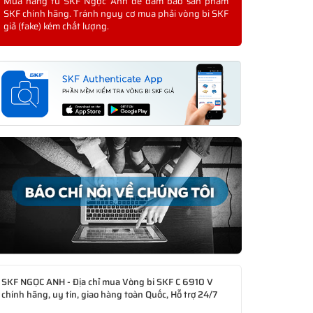
Mua hàng từ SKF Ngọc Anh để đảm bảo sản phẩm
SKF chính hãng. Tránh nguy cơ mua phải vòng bi SKF
giả (fake) kém chất lượng.
SKF NGỌC ANH - Địa chỉ mua Vòng bi SKF C 6910 V
chính hãng, uy tín, giao hàng toàn Quốc, Hỗ trợ 24/7