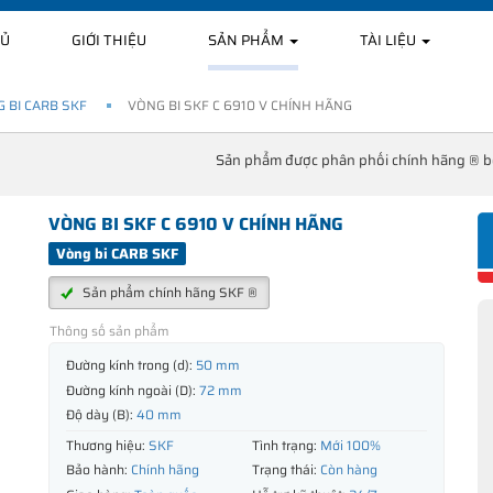
HỦ
GIỚI THIỆU
SẢN PHẨM
TÀI LIỆU
 BI CARB SKF
VÒNG BI SKF C 6910 V CHÍNH HÃNG
Sản phẩm được phân phối chính hãng ® 
VÒNG BI SKF C 6910 V CHÍNH HÃNG
Vòng bi CARB SKF
Sản phẩm chính hãng SKF ®
Thông số sản phẩm
Đường kính trong (d):
50 mm
Đường kính ngoài (D):
72 mm
Độ dày (B):
40 mm
Thương hiệu:
SKF
Tình trạng:
Mới 100%
Bảo hành:
Chính hãng
Trạng thái:
Còn hàng