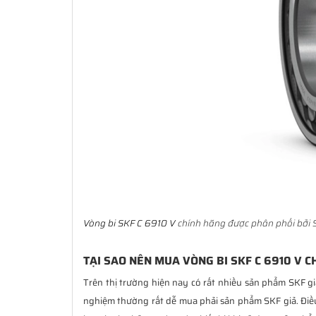
Vòng bi SKF C 6910 V
chính hãng được phân phối bởi S
TẠI SAO NÊN MUA VÒNG BI SKF C 6910 V C
Trên thị trường hiện nay có rất nhiều sản phẩm SKF gi
nghiệm thường rất dễ mua phải sản phẩm SKF giả. Đi