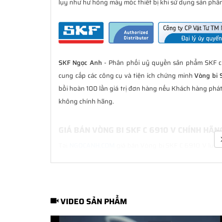
lụy như hư hỏng máy móc thiết bị khi sử dụng sản phẩm
SKF Ngọc Anh
- Phân phối uỷ quyền sản phẩm SKF ch
cung cấp các công cụ và tiện ích chứng minh
Vòng bi 
bồi hoàn 100 lần giá trị đơn hàng nếu Khách hàng phá
không chính hãng.
GIÁ BÁN VÒNG BI SKF C 6910 V CHÍNH HÃ
Tại
NGOCANH.COM
giá bán Vòng bi SKF C 6910 V luôn l
bán hàng. Chúng tôi cam kết luôn đồng hành cùng Kh
hãng.
CHẾ ĐỘ BẢO HÀNH VÒNG BI SKF C 6910 V 
VIDEO SẢN PHẨM
Tất cả các sản phẩm SKF chính hãng do
SKF Ngọc Anh