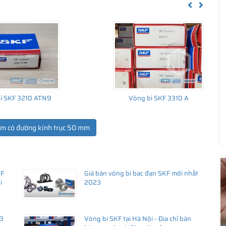
Previous
Next
i SKF 3210 ATN9
Vòng bi SKF 3310 A
ẩm có đường kính trục 50 mm
ua hàng
KF
Giá bán vòng bi bạc đạn SKF mới nhất
i
2023
43
Vòng bi SKF tại Hà Nội - Địa chỉ bán