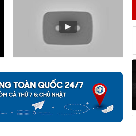
F C 6910 V CHÍNH HÃNG
về nguồn gốc của sản phẩm. Ngoài ra bạn cũng có thể tự kiểm tra
h sau: