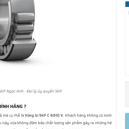
KF Ngọc Anh - Đại lý ủy quyền SKF.
HÍNH HÃNG ?
ả mà cụ thể là
Vòng bi SKF C 6910 V
. Khách hàng không có kinh
ều này vừa không đảm bảo chất lượng sản phẩm gây ra những hệ