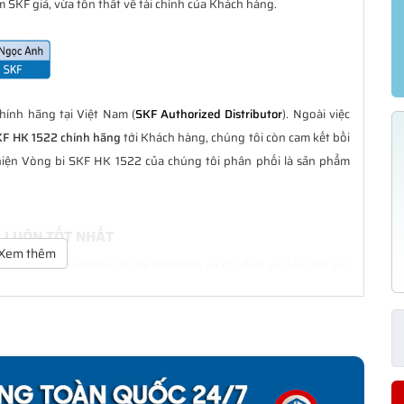
 SKF giả, vừa tổn thất về tài chính của Khách hàng.
ính hãng tại Việt Nam (
SKF Authorized Distributor
). Ngoài việc
KF HK 1522 chính hãng
tới Khách hàng, chúng tôi còn cam kết bồi
hiện Vòng bi SKF HK 1522 của chúng tôi phân phối là sản phẩm
G LUÔN TỐT NHẤT
Xem thêm
à tốt nhất với nhiều ưu đãi kèm theo và các dịch vụ hẫu mãi sau
ách hàng trong suốt quá trình sử dụng các sản phẩm SKF chính
HÍNH HÃNG
phân phối đều được bảo hành chính hãng theo đúng tiêu chuẩn