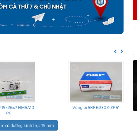
KF HK 1522 CHÍNH HÃNG
về nguồn gốc của sản phẩm. Ngoài ra bạn cũng có thể tự kiểm tra
h sau:
Previous
Next
F 15x26x7 HMSA10
Vòng bi SKF 62302-2RS1
RG
ẩm có đường kính trục 15 mm