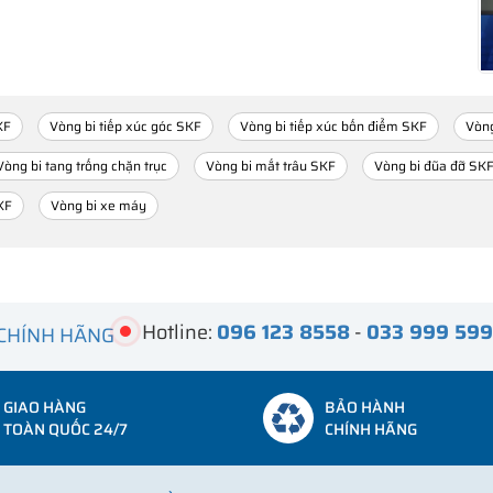
KF
Vòng bi tiếp xúc góc SKF
Vòng bi tiếp xúc bốn điểm SKF
Vòng
Vòng bi tang trống chặn trục
Vòng bi mắt trâu SKF
Vòng bi đũa đỡ SK
KF
Vòng bi xe máy
Hotline:
096 123 8558
-
033 999 59
 CHÍNH HÃNG
GIAO HÀNG
BẢO HÀNH
TOÀN QUỐC 24/7
CHÍNH HÃNG