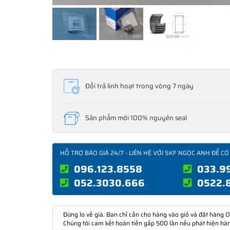
Đổi trả linh hoạt trong vòng 7 ngày
Sản phẩm mới 100% nguyên seal
HỖ TRỢ BÁO GIÁ 24/7 - LIÊN HỆ VỚI SKF NGỌC ANH ĐỂ CÓ
096.123.8558
033.9
052.3030.666
0522.
Đừng lo về giá. Bạn chỉ cần cho hàng vào giỏ và đặt hàng O
Chúng tôi cam kết hoàn tiền gấp 500 lần nếu phát hiện hà