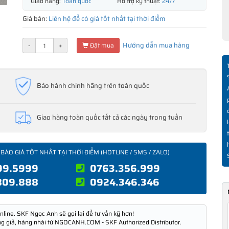
Giao hàng:
Toàn quốc
Hỗ trợ kỹ thuật:
24/7
Giá bán:
Liên hệ để có giá tốt nhất tại thời điểm
Hướng dẫn mua hàng
-
+
Đặt mua
Bảo hành chính hãng trên toàn quốc
Giao hàng toàn quốc tất cả các ngày trong tuần
 BÁO GIÁ TỐT NHẤT TẠI THỜI ĐIỂM (HOTLINE / SMS / ZALO)
99.5999
0763.356.999
809.888
0924.346.346
nline. SKF Ngọc Anh sẽ gọi lại để tư vấn kỹ hơn!
ng giả, hàng nhái từ NGOCANH.COM - SKF Authorized Distributor.