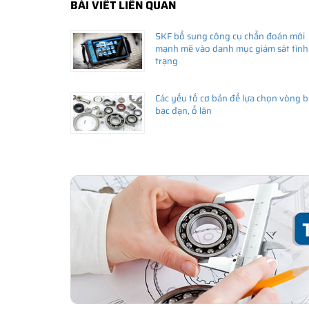
BÀI VIẾT LIÊN QUAN
SKF bổ sung công cụ chẩn đoán mới
mạnh mẽ vào danh mục giám sát tình
trạng
Các yếu tố cơ bản để lựa chọn vòng bi
bạc đạn, ổ lăn
THÔNG TIN HỮU ÍCH
•
Vòng bi SKF chính hãng, Những lưu ý cơ bản trước khi m
•
Xuất xứ vòng bi SKF chính hãng ở đâu?
•
Chất lượng vòng bi SKF chính hãng