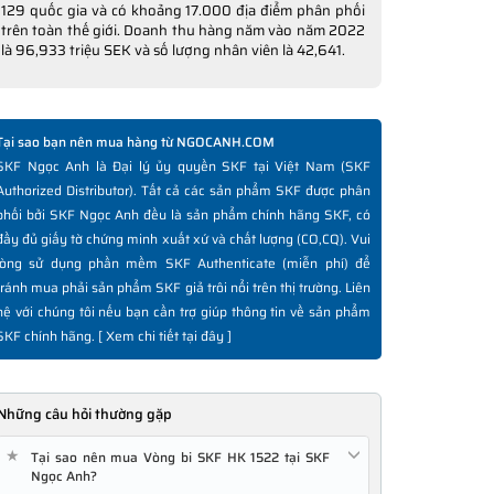
129 quốc gia và có khoảng 17.000 địa điểm phân phối
trên toàn thế giới. Doanh thu hàng năm vào năm 2022
là 96,933 triệu SEK và số lượng nhân viên là 42,641.
Tại sao bạn nên mua hàng từ NGOCANH.COM
SKF Ngọc Anh là Đại lý ủy quyền SKF tại Việt Nam (SKF
Authorized Distributor). Tất cả các sản phẩm SKF được phân
phối bởi SKF Ngọc Anh đều là sản phẩm chính hãng SKF, có
đầy đủ giấy tờ chứng minh xuất xứ và chất lượng (CO,CQ). Vui
lòng sử dụng phần mềm SKF Authenticate (miễn phí) để
tránh mua phải sản phẩm SKF giả trôi nổi trên thị trường. Liên
hệ với chúng tôi nếu bạn cần trợ giúp thông tin về sản phẩm
SKF chính hãng. [
Xem chi tiết tại đây
]
Những câu hỏi thường gặp
★
Tại sao nên mua Vòng bi SKF HK 1522 tại SKF
Ngọc Anh?