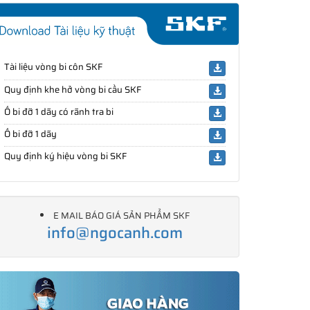
Tài liệu vòng bi côn SKF
Quy định khe hở vòng bi cầu SKF
Ổ bi đỡ 1 dãy có rãnh tra bi
Ổ bi đỡ 1 dãy
Quy định ký hiệu vòng bi SKF
E MAIL BÁO GIÁ SẢN PHẨM SKF
info@ngocanh.com