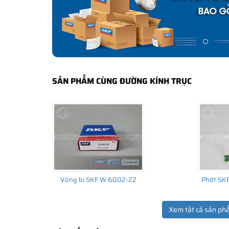
bảo hành của nhà sản xuất.
CÁCH NHẬN BIẾT VÀ PHÂN BIỆT VÒNG BI S
Mua hàng tại các đại lý ủy quyền của SKF để yên tâm 
và phân biệt các sản phẩm SKF chính hãng bằng các các
✅
Những cách phân biệt vòng bi SKF giả bằng mắt thường
SẢN PHẨM CÙNG ĐƯỜNG KÍNH TRỤC
✅
SKF Authenticate, Phần mềm kiểm tra vòng bi SKF giả
✅
Cảnh báo của chuyên gia SKF về vòng bi SKF giả
Vòng bi SKF W 6002-2Z
Phớt SK
Xem tất cả sản ph