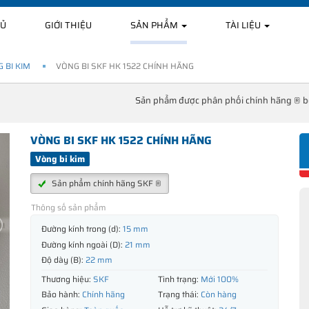
HỦ
GIỚI THIỆU
SẢN PHẨM
TÀI LIỆU
 BI KIM
VÒNG BI SKF HK 1522 CHÍNH HÃNG
Sản phẩm được phân phối chính hãng ® 
VÒNG BI SKF HK 1522 CHÍNH HÃNG
Vòng bi kim
Sản phẩm chính hãng SKF ®
Thông số sản phẩm
Đường kính trong (d):
15 mm
Đường kính ngoài (D):
21 mm
Độ dày (B):
22 mm
Thương hiệu:
SKF
Tình trạng:
Mới 100%
Bảo hành:
Chính hãng
Trạng thái:
Còn hàng