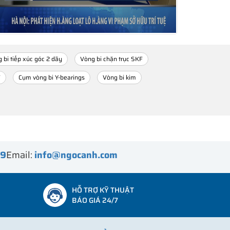
 bi tiếp xúc góc 2 dãy
Vòng bi chặn trục SKF
F
Cụm vòng bi Y-bearings
Vòng bi kim
99
Email:
info@ngocanh.com
HỖ TRỢ KỸ THUẬT
BÁO GIÁ 24/7