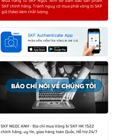
Mua hàng từ SKF Ngọc Anh để đảm bảo sản phẩm
SKF chính hãng. Tránh nguy cơ mua phải vòng bi SKF
giả (fake) kém chất lượng.
SKF NGỌC ANH - Địa chỉ mua Vòng bi SKF HK 1522
chính hãng, uy tín, giao hàng toàn Quốc, Hỗ trợ 24/7