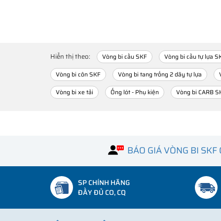
Hiển thị theo:
Vòng bi cầu SKF
Vòng bi cầu tự lựa S
Vòng bi côn SKF
Vòng bi tang trống 2 dãy tự lựa
Vòng bi xe tải
Ống lót - Phụ kiện
Vòng bi CARB S
BÁO GIÁ VÒNG BI SKF
SP CHÍNH HÃNG
ĐẦY ĐỦ CO, CQ