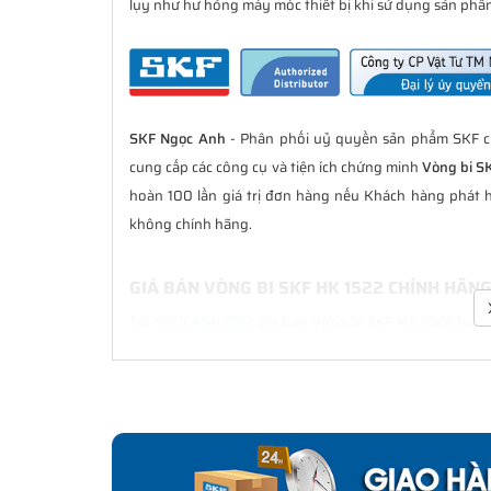
lụy như hư hỏng máy móc thiết bị khi sử dụng sản phẩm
SKF Ngọc Anh
- Phân phối uỷ quyền sản phẩm SKF ch
cung cấp các công cụ và tiện ích chứng minh
Vòng bi S
hoàn 100 lần giá trị đơn hàng nếu Khách hàng phát 
không chính hãng.
GIÁ BÁN VÒNG BI SKF HK 1522 CHÍNH HÃN
Tại
NGOCANH.COM
giá bán Vòng bi SKF HK 1522 luôn l
bán hàng. Chúng tôi cam kết luôn đồng hành cùng Kh
hãng.
CHẾ ĐỘ BẢO HÀNH VÒNG BI SKF HK 1522 C
Tất cả các sản phẩm SKF chính hãng do
SKF Ngọc Anh