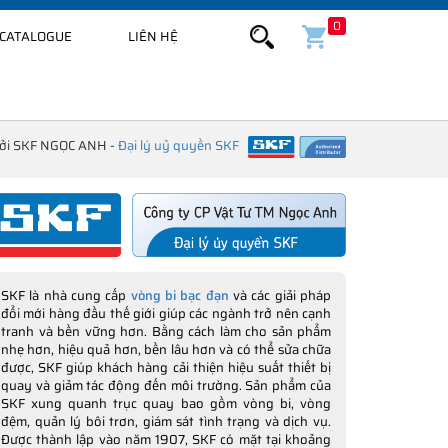
0
CATALOGUE
LIÊN HỆ
bởi SKF NGỌC ANH -
Đại lý uỷ quyền SKF
SKF là nhà cung cấp
vòng bi bạc đạn
và các giải pháp
đổi mới hàng đầu thế giới giúp các ngành trở nên cạnh
tranh và bền vững hơn. Bằng cách làm cho sản phẩm
nhẹ hơn, hiệu quả hơn, bền lâu hơn và có thể sửa chữa
được, SKF giúp khách hàng cải thiện hiệu suất thiết bị
quay và giảm tác động đến môi trường. Sản phẩm của
SKF xung quanh trục quay bao gồm vòng bi, vòng
đệm, quản lý bôi trơn, giám sát tình trạng và dịch vụ.
Được thành lập vào năm 1907, SKF có mặt tại khoảng