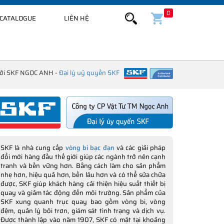
0
CATALOGUE
LIÊN HỆ
bởi SKF NGỌC ANH -
Đại lý uỷ quyền SKF
SKF là nhà cung cấp
vòng bi bạc đạn
và các giải pháp
đổi mới hàng đầu thế giới giúp các ngành trở nên cạnh
tranh và bền vững hơn. Bằng cách làm cho sản phẩm
nhẹ hơn, hiệu quả hơn, bền lâu hơn và có thể sửa chữa
được, SKF giúp khách hàng cải thiện hiệu suất thiết bị
quay và giảm tác động đến môi trường. Sản phẩm của
SKF xung quanh trục quay bao gồm vòng bi, vòng
đệm, quản lý bôi trơn, giám sát tình trạng và dịch vụ.
Được thành lập vào năm 1907, SKF có mặt tại khoảng