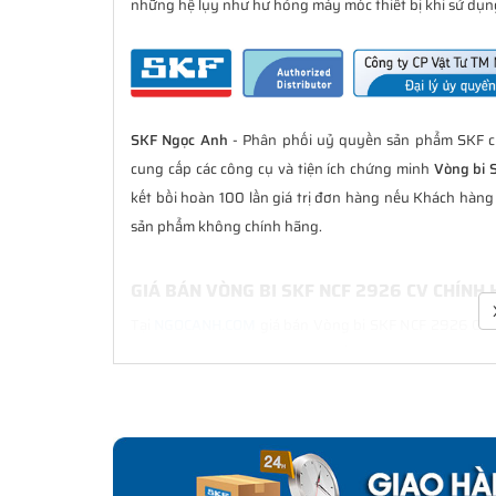
những hệ lụy như hư hỏng máy móc thiết bị khi sử dụng
SKF Ngọc Anh
- Phân phối uỷ quyền sản phẩm SKF ch
cung cấp các công cụ và tiện ích chứng minh
Vòng bi 
kết bồi hoàn 100 lần giá trị đơn hàng nếu Khách hàn
sản phẩm không chính hãng.
GIÁ BÁN VÒNG BI SKF NCF 2926 CV CHÍNH
Tại
NGOCANH.COM
giá bán Vòng bi SKF NCF 2926 CV lu
sau bán hàng. Chúng tôi cam kết luôn đồng hành cù
chính hãng.
CHẾ ĐỘ BẢO HÀNH VÒNG BI SKF NCF 2926 
Tất cả các sản phẩm SKF chính hãng do
SKF Ngọc Anh