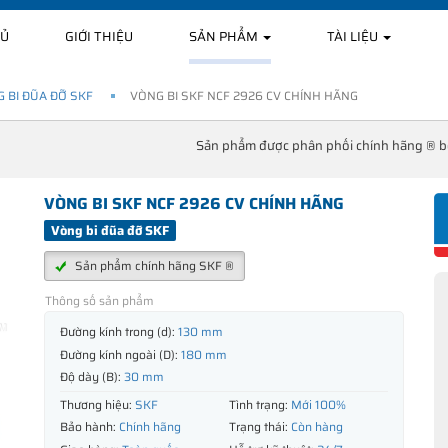
HỦ
GIỚI THIỆU
SẢN PHẨM
TÀI LIỆU
 BI ĐŨA ĐỠ SKF
VÒNG BI SKF NCF 2926 CV CHÍNH HÃNG
Sản phẩm được phân phối chính hãng ® 
VÒNG BI SKF NCF 2926 CV CHÍNH HÃNG
Vòng bi đũa đỡ SKF
Sản phẩm chính hãng SKF ®
Thông số sản phẩm
Đường kính trong (d):
130 mm
Đường kính ngoài (D):
180 mm
Độ dày (B):
30 mm
Thương hiệu:
SKF
Tình trạng:
Mới 100%
Bảo hành:
Chính hãng
Trạng thái:
Còn hàng