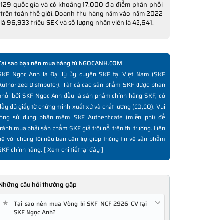
129 quốc gia và có khoảng 17.000 địa điểm phân phối
trên toàn thế giới. Doanh thu hàng năm vào năm 2022
là 96,933 triệu SEK và số lượng nhân viên là 42,641.
Tại sao bạn nên mua hàng từ NGOCANH.COM
SKF Ngọc Anh là Đại lý ủy quyền SKF tại Việt Nam (SKF
Authorized Distributor). Tất cả các sản phẩm SKF được phân
phối bởi SKF Ngọc Anh đều là sản phẩm chính hãng SKF, có
đầy đủ giấy tờ chứng minh xuất xứ và chất lượng (CO,CQ). Vui
lòng sử dụng phần mềm SKF Authenticate (miễn phí) để
tránh mua phải sản phẩm SKF giả trôi nổi trên thị trường. Liên
hệ với chúng tôi nếu bạn cần trợ giúp thông tin về sản phẩm
SKF chính hãng. [
Xem chi tiết tại đây
]
Những câu hỏi thường gặp
★
Tại sao nên mua Vòng bi SKF NCF 2926 CV tại
SKF Ngọc Anh?