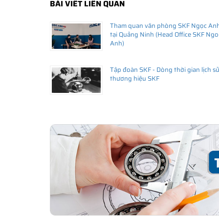
BÀI VIẾT LIÊN QUAN
Tham quan văn phòng SKF Ngọc An
tại Quảng Ninh (Head Office SKF Ngo
Anh)
Tập đoàn SKF - Dòng thời gian lịch s
thương hiệu SKF
THÔNG TIN HỮU ÍCH
•
Vòng bi SKF chính hãng, Những lưu ý cơ bản trước khi m
•
Xuất xứ vòng bi SKF chính hãng ở đâu?
•
Chất lượng vòng bi SKF chính hãng