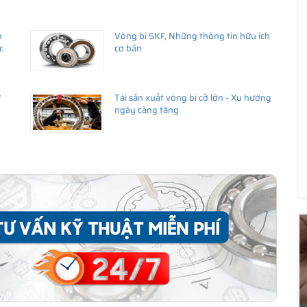
h
Vòng bi SKF, Những thông tin hữu ích
c
cơ bản
ử
Tái sản xuất vòng bi cỡ lớn - Xu hướng
ngày càng tăng
ua hàng