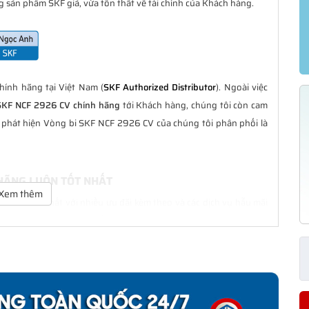
 sản phẩm SKF giả, vừa tổn thất về tài chính của Khách hàng.
ính hãng tại Việt Nam (
SKF Authorized Distributor
). Ngoài việc
SKF NCF 2926 CV chính hãng
tới Khách hàng, chúng tôi còn cam
g phát hiện Vòng bi SKF NCF 2926 CV của chúng tôi phân phối là
 HÃNG LUÔN TỐT NHẤT
Xem thêm
ôn là tốt nhất với nhiều ưu đãi kèm theo và các dịch vụ hẫu mãi
ng Khách hàng trong suốt quá trình sử dụng các sản phẩm SKF
CV CHÍNH HÃNG
phân phối đều được bảo hành chính hãng theo đúng tiêu chuẩn