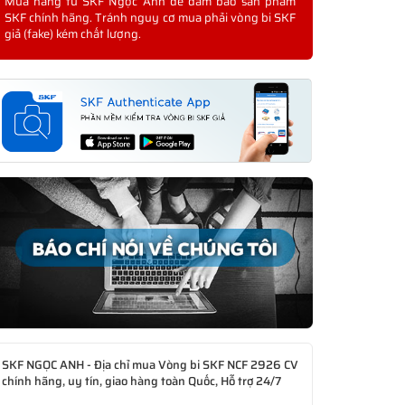
Mua hàng từ SKF Ngọc Anh để đảm bảo sản phẩm
SKF chính hãng. Tránh nguy cơ mua phải vòng bi SKF
giả (fake) kém chất lượng.
SKF NGỌC ANH - Địa chỉ mua Vòng bi SKF NCF 2926 CV
chính hãng, uy tín, giao hàng toàn Quốc, Hỗ trợ 24/7