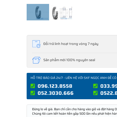
Đổi trả linh hoạt trong vòng 7 ngày
Sản phẩm mới 100% nguyên seal
HỖ TRỢ BÁO GIÁ 24/7 - LIÊN HỆ VỚI SKF NGỌC ANH ĐỂ CÓ
096.123.8558
033.9
052.3030.666
0522.
Đừng lo về giá. Bạn chỉ cần cho hàng vào giỏ và đặt hàng O
Chúng tôi cam kết hoàn tiền gấp 500 lần nếu phát hiện hà