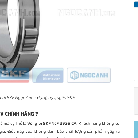
bởi SKF Ngọc Anh - Đại lý ủy quyền SKF.
CV CHÍNH HÃNG ?
iả mà cụ thể là
Vòng bi SKF NCF 2926 CV
. Khách hàng không có
giả. Điều này vừa không đảm bảo chất lượng sản phẩm gây ra