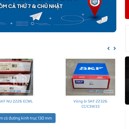
KF NCF 2926 CV CHÍNH HÃNG
về nguồn gốc của sản phẩm. Ngoài ra bạn cũng có thể tự kiểm tra
h sau:
Previous
Next
 SKF NU 2226 ECML
Vòng bi SKF 22326
CC/C3W33
m có đường kính trục 130 mm