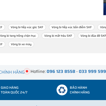
KF
Vòng bi tiếp xúc góc SKF
Vòng bi tiếp xúc bốn điểm SKF
Vòng
Vòng bi tang trống chặn trục
Vòng bi mắt trâu SKF
Vòng bi đũa đỡ SK
KF
Vòng bi xe máy
Hotline:
096 123 8558
-
033 999 59
 CHÍNH HÃNG
GIAO HÀNG
BẢO HÀNH
TOÀN QUỐC 24/7
CHÍNH HÃNG