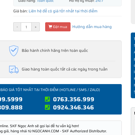
Giao hàng:
Toàn quốc
Hỗ trợ kỹ thuật:
24/7
Giá bán:
Liên hệ để có giá tốt nhất tại thời điểm
Hướng dẫn mua hàng
-
+
Đặt mua
Bảo hành chính hãng trên toàn quốc
Giao hàng toàn quốc tất cả các ngày trong tuần
 BÁO GIÁ TỐT NHẤT TẠI THỜI ĐIỂM (HOTLINE / SMS / ZALO)
99.5999
0763.356.999
809.888
0924.346.346
nline. SKF Ngọc Anh sẽ gọi lại để tư vấn kỹ hơn!
ng giả, hàng nhái từ NGOCANH.COM - SKF Authorized Distributor.