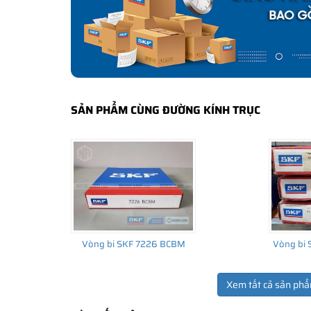
bảo hành của nhà sản xuất.
CÁCH NHẬN BIẾT VÀ PHÂN BIỆT VÒNG BI S
Mua hàng tại các đại lý ủy quyền của SKF để yên tâm 
và phân biệt các sản phẩm SKF chính hãng bằng các các
✅
Những cách phân biệt vòng bi SKF giả bằng mắt thường
SẢN PHẨM CÙNG ĐƯỜNG KÍNH TRỤC
✅
SKF Authenticate, Phần mềm kiểm tra vòng bi SKF giả
✅
Cảnh báo của chuyên gia SKF về vòng bi SKF giả
Vòng bi SKF 7226 BCBM
Vòng bi
Xem tất cả sản phẩ