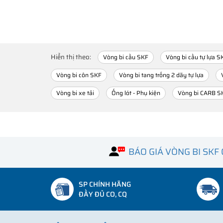
Hiển thị theo:
Vòng bi cầu SKF
Vòng bi cầu tự lựa S
Vòng bi côn SKF
Vòng bi tang trống 2 dãy tự lựa
Vòng bi xe tải
Ống lót - Phụ kiện
Vòng bi CARB S
BÁO GIÁ VÒNG BI SKF
SP CHÍNH HÃNG
ĐẦY ĐỦ CO, CQ