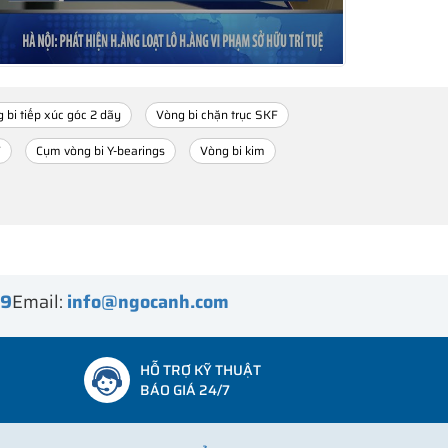
 bi tiếp xúc góc 2 dãy
Vòng bi chặn trục SKF
F
Cụm vòng bi Y-bearings
Vòng bi kim
99
Email:
info@ngocanh.com
HỖ TRỢ KỸ THUẬT
BÁO GIÁ 24/7