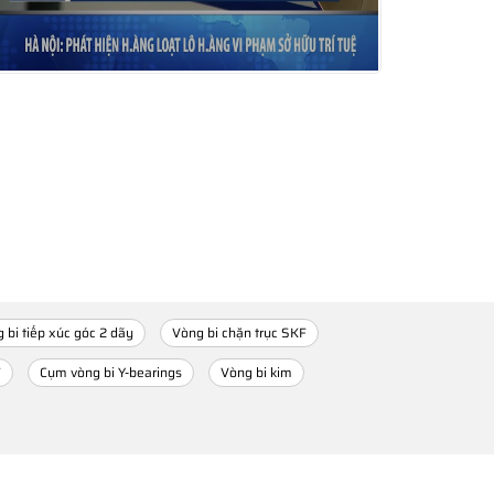
 bi tiếp xúc góc 2 dãy
Vòng bi chặn trục SKF
F
Cụm vòng bi Y-bearings
Vòng bi kim