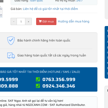
Giao hàng:
Toàn quốc
Hỗ trợ kỹ thuật:
24/7
Giá bán:
Liên hệ để có giá tốt nhất tại thời điểm
Hướng dẫn mua hàng
-
+
Đặt mua
Bảo hành chính hãng trên toàn quốc
Giao hàng toàn quốc tất cả các ngày trong tuần
 BÁO GIÁ TỐT NHẤT TẠI THỜI ĐIỂM (HOTLINE / SMS / ZALO)
99.5999
0763.356.999
809.888
0924.346.346
nline. SKF Ngọc Anh sẽ gọi lại để tư vấn kỹ hơn!
ng giả, hàng nhái từ NGOCANH.COM - SKF Authorized Distributor.