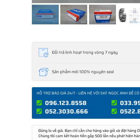
Đổi trả linh hoạt trong vòng 7 ngày
Sản phẩm mới 100% nguyên seal
HỖ TRỢ BÁO GIÁ 24/7 - LIÊN HỆ VỚI SKF NGỌC ANH ĐỂ CÓ
096.123.8558
033.9
052.3030.666
0522.
Đừng lo về giá. Bạn chỉ cần cho hàng vào giỏ và đặt hàng O
Chúng tôi cam kết hoàn tiền gấp 500 lần nếu phát hiện hà