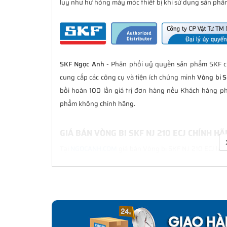
lụy như hư hỏng máy móc thiết bị khi sử dụng sản phẩm
SKF Ngọc Anh
- Phân phối uỷ quyền sản phẩm SKF ch
cung cấp các công cụ và tiện ích chứng minh
Vòng bi S
bồi hoàn 100 lần giá trị đơn hàng nếu Khách hàng ph
phẩm không chính hãng.
GIÁ BÁN VÒNG BI SKF NJ 210 ECJ CHÍNH H
Tại
NGOCANH.COM
giá bán Vòng bi SKF NJ 210 ECJ luôn
bán hàng. Chúng tôi cam kết luôn đồng hành cùng Kh
hãng.
CHẾ ĐỘ BẢO HÀNH VÒNG BI SKF NJ 210 ECJ
Tất cả các sản phẩm SKF chính hãng do
SKF Ngọc Anh