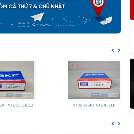
F NJ 210 ECJ CHÍNH HÃNG
về nguồn gốc của sản phẩm. Ngoài ra bạn cũng có thể tự kiểm tra
h sau:
Previous
Next
SKF NJ 210 ECP/C3
Vòng bi SKF NJ 210 ECP
Previous
Next