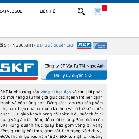
0
CATALOGUE
LIÊN HỆ
bởi SKF NGỌC ANH -
Đại lý uỷ quyền SKF
SKF là nhà cung cấp
vòng bi bạc đạn
và các giải pháp
đổi mới hàng đầu thế giới giúp các ngành trở nên cạnh
tranh và bền vững hơn. Bằng cách làm cho sản phẩm
nhẹ hơn, hiệu quả hơn, bền lâu hơn và có thể sửa chữa
được, SKF giúp khách hàng cải thiện hiệu suất thiết bị
quay và giảm tác động đến môi trường. Sản phẩm của
SKF xung quanh trục quay bao gồm vòng bi, vòng
đệm, quản lý bôi trơn, giám sát tình trạng và dịch vụ.
Được thành lập vào năm 1907, SKF có mặt tại khoảng