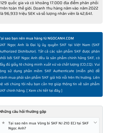
129 quốc gia và có khoảng 17.000 địa điểm phân phối
trên toàn thế giới. Doanh thu hàng năm vào năm 2022
là 96,933 triệu SEK và số lượng nhân viên là 42,641.
Tại sao bạn nên mua hàng từ NGOCANH.COM
SKF Ngọc Anh là Đại lý ủy quyền SKF tại Việt Nam (SKF
Authorized Distributor). Tất cả các sản phẩm SKF được phân
phối bởi SKF Ngọc Anh đều là sản phẩm chính hãng SKF, có
đầy đủ giấy tờ chứng minh xuất xứ và chất lượng (CO,CQ). Vui
lòng sử dụng phần mềm SKF Authenticate (miễn phí) để
tránh mua phải sản phẩm SKF giả trôi nổi trên thị trường. Liên
hệ với chúng tôi nếu bạn cần trợ giúp thông tin về sản phẩm
SKF chính hãng. [
Xem chi tiết tại đây
]
Những câu hỏi thường gặp
★
Tại sao nên mua Vòng bi SKF NJ 210 ECJ tại SKF
Ngọc Anh?