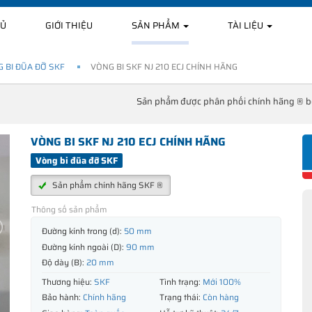
HỦ
GIỚI THIỆU
SẢN PHẨM
TÀI LIỆU
 BI ĐŨA ĐỠ SKF
VÒNG BI SKF NJ 210 ECJ CHÍNH HÃNG
Sản phẩm được phân phối chính hãng ® 
VÒNG BI SKF NJ 210 ECJ CHÍNH HÃNG
Vòng bi đũa đỡ SKF
Sản phẩm chính hãng SKF ®
Thông số sản phẩm
Đường kính trong (d):
50 mm
Đường kính ngoài (D):
90 mm
Độ dày (B):
20 mm
Thương hiệu:
SKF
Tình trạng:
Mới 100%
Bảo hành:
Chính hãng
Trạng thái:
Còn hàng