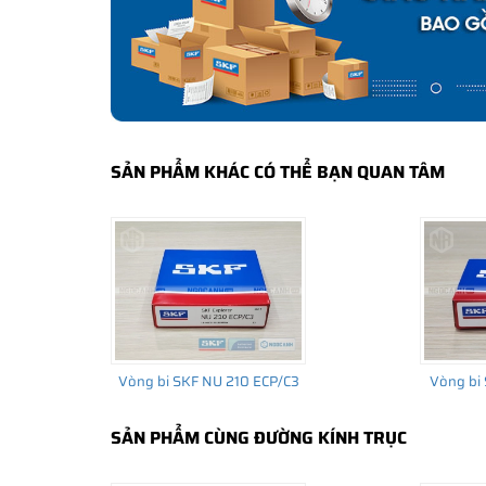
bảo hành của nhà sản xuất.
CÁCH NHẬN BIẾT VÀ PHÂN BIỆT VÒNG BI SK
Mua hàng tại các đại lý ủy quyền của SKF để yên tâm 
và phân biệt các sản phẩm SKF chính hãng bằng các các
✅
Những cách phân biệt vòng bi SKF giả bằng mắt thường
SẢN PHẨM KHÁC CÓ THỂ BẠN QUAN TÂM
✅
SKF Authenticate, Phần mềm kiểm tra vòng bi SKF giả
✅
Cảnh báo của chuyên gia SKF về vòng bi SKF giả
Vòng bi SKF NU 210 ECP/C3
Vòng bi 
SẢN PHẨM CÙNG ĐƯỜNG KÍNH TRỤC