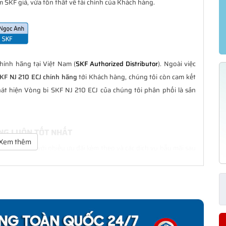
 SKF giả, vừa tổn thất về tài chính của Khách hàng.
ính hãng tại Việt Nam (
SKF Authorized Distributor
). Ngoài việc
KF NJ 210 ECJ chính hãng
tới Khách hàng, chúng tôi còn cam kết
át hiện Vòng bi SKF NJ 210 ECJ của chúng tôi phân phối là sản
ÃNG LUÔN TỐT NHẤT
Xem thêm
 là tốt nhất với nhiều ưu đãi kèm theo và các dịch vụ hẫu mãi sau
ách hàng trong suốt quá trình sử dụng các sản phẩm SKF chính
 CHÍNH HÃNG
phân phối đều được bảo hành chính hãng theo đúng tiêu chuẩn