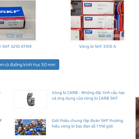
i SKF 3210 ATN9
Vòng bi SKF 3310 A
ẩm có đường kính trục 50 mm
ổ
Vòng bi CARB - Những đặc tính cấu tạo
ua hàng
và ứng dụng của vòng bi CARB SKF
F
Giới thiệu chung tập đoàn SKF thương
hiệu vòng bi bạc đạn số 1 thế giới