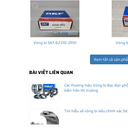
Vòng bi SKF 62310-2RS1
Vòng b
Xem tất cả sản ph
BÀI VIẾT LIÊN QUAN
THÔNG TIN HỮU ÍCH
Các thương hiệu Vòng bi Bạc đạn ph
•
Vòng bi SKF chính hãng, Những lưu ý cơ bản trước khi m
biến trên thị trường
•
Xuất xứ vòng bi SKF chính hãng ở đâu?
•
Chất lượng vòng bi SKF chính hãng
Tìm hiểu về vòng bi siêu chính xác SK