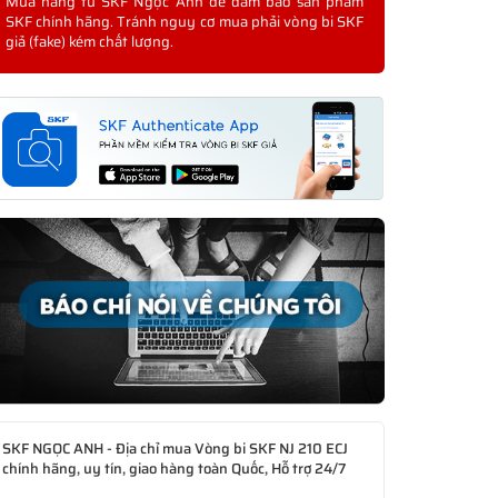
Mua hàng từ SKF Ngọc Anh để đảm bảo sản phẩm
SKF chính hãng. Tránh nguy cơ mua phải vòng bi SKF
giả (fake) kém chất lượng.
SKF NGỌC ANH - Địa chỉ mua Vòng bi SKF NJ 210 ECJ
chính hãng, uy tín, giao hàng toàn Quốc, Hỗ trợ 24/7