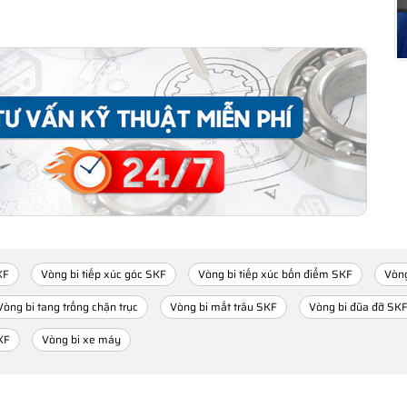
KF
Vòng bi tiếp xúc góc SKF
Vòng bi tiếp xúc bốn điểm SKF
Vòng
Vòng bi tang trống chặn trục
Vòng bi mắt trâu SKF
Vòng bi đũa đỡ SK
KF
Vòng bi xe máy