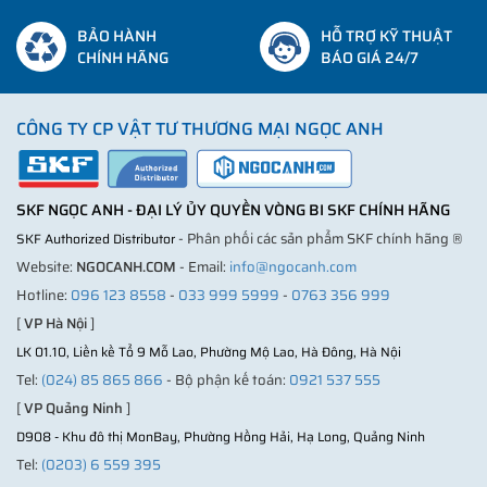
BẢO HÀNH
HỖ TRỢ KỸ THUẬT
CHÍNH HÃNG
BÁO GIÁ 24/7
CÔNG TY CP VẬT TƯ THƯƠNG MẠI NGỌC ANH
SKF NGỌC ANH - ĐẠI LÝ ỦY QUYỀN VÒNG BI SKF CHÍNH HÃNG
- Phân phối các sản phẩm SKF chính hãng ®
SKF Authorized Distributor
Website:
NGOCANH.COM
- Email:
info@ngocanh.com
Hotline:
096 123 8558
-
033 999 5999
-
0763 356 999
[
VP Hà Nội
]
LK 01.10, Liền kề Tổ 9 Mỗ Lao, Phường Mộ Lao, Hà Đông, Hà Nội
Tel:
(024) 85 865 866
- Bộ phận kế toán:
0921 537 555
[
VP Quảng Ninh
]
D908 - Khu đô thị MonBay, Phường Hồng Hải, Hạ Long, Quảng Ninh
Tel:
(0203) 6 559 395