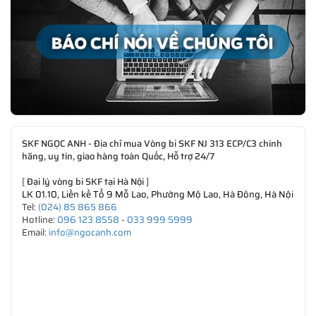
SKF NGỌC ANH - Địa chỉ mua Vòng bi SKF NJ 313 ECP/C3 chính
hãng, uy tín, giao hàng toàn Quốc, Hỗ trợ 24/7
[
Đại lý vòng bi SKF tại Hà Nội
]
LK 01.10, Liền kề Tổ 9 Mỗ Lao, Phường Mộ Lao, Hà Đông, Hà Nội
Tel:
(024) 85 865 866
Hotline:
096 123 8558
-
033 999 5999
Email:
info@ngocanh.com