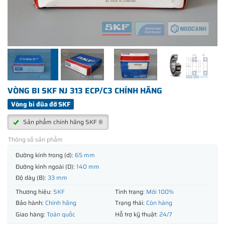
VÒNG BI SKF NJ 313 ECP/C3 CHÍNH HÃNG
Vòng bi đũa đỡ SKF
Sản phẩm chính hãng SKF ®
Thông số sản phẩm
Đường kính trong (d):
65 mm
Đường kính ngoài (D):
140 mm
Độ dày (B):
33 mm
Thương hiệu:
SKF
Tình trạng:
Mới 100%
Bảo hành:
Chính hãng
Trạng thái:
Còn hàng
Giao hàng:
Toàn quốc
Hỗ trợ kỹ thuật:
24/7