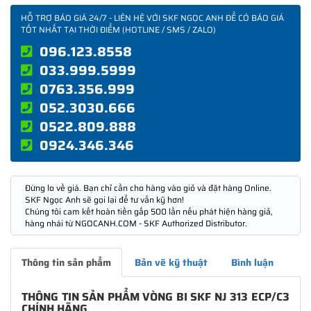
HỖ TRỢ BÁO GIÁ 24/7 - LIÊN HỆ VỚI SKF NGỌC ANH ĐỂ CÓ BÁO GIÁ
TỐT NHẤT TẠI THỜI ĐIỂM (HOTLINE / SMS / ZALO)
096.123.8558
033.999.5999
0763.356.999
052.3030.666
0522.809.888
0924.346.346
Đừng lo về giá. Bạn chỉ cần cho hàng vào giỏ và đặt hàng Online.
SKF Ngọc Anh sẽ gọi lại để tư vấn kỹ hơn!
Chúng tôi cam kết hoàn tiền gấp 500 lần nếu phát hiện hàng giả,
hàng nhái từ NGOCANH.COM - SKF Authorized Distributor.
Thông tin sản phẩm
Bản vẽ kỹ thuật
Bình luận
THÔNG TIN SẢN PHẨM VÒNG BI SKF NJ 313 ECP/C3
CHÍNH HÃNG