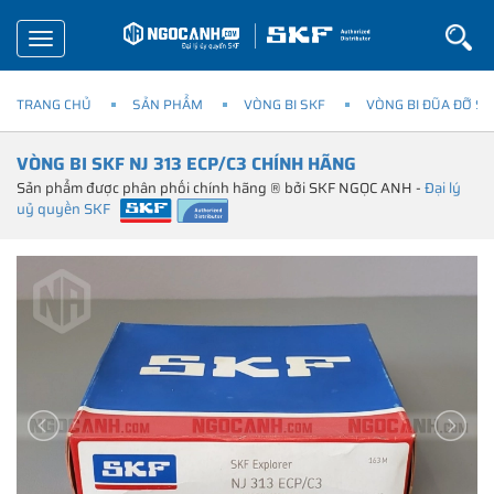
Toggle
navigation
TRANG CHỦ
SẢN PHẨM
VÒNG BI SKF
VÒNG BI ĐŨA ĐỠ SK
VÒNG BI SKF NJ 313 ECP/C3 CHÍNH HÃNG
Sản phẩm được phân phối chính hãng ® bởi SKF NGỌC ANH -
Đại lý
uỷ quyền SKF