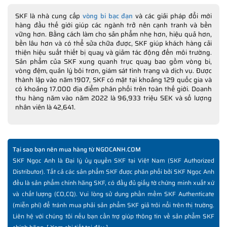
SKF là nhà cung cấp
vòng bi bạc đạn
và các giải pháp đổi mới
hàng đầu thế giới giúp các ngành trở nên cạnh tranh và bền
vững hơn. Bằng cách làm cho sản phẩm nhẹ hơn, hiệu quả hơn,
bền lâu hơn và có thể sửa chữa được, SKF giúp khách hàng cải
thiện hiệu suất thiết bị quay và giảm tác động đến môi trường.
Sản phẩm của SKF xung quanh trục quay bao gồm vòng bi,
vòng đệm, quản lý bôi trơn, giám sát tình trạng và dịch vụ. Được
thành lập vào năm 1907, SKF có mặt tại khoảng 129 quốc gia và
có khoảng 17.000 địa điểm phân phối trên toàn thế giới. Doanh
thu hàng năm vào năm 2022 là 96,933 triệu SEK và số lượng
nhân viên là 42,641.
Tại sao bạn nên mua hàng từ NGOCANH.COM
SKF Ngọc Anh là Đại lý ủy quyền SKF tại Việt Nam (SKF Authorized
Distributor). Tất cả các sản phẩm SKF được phân phối bởi SKF Ngọc Anh
đều là sản phẩm chính hãng SKF, có đầy đủ giấy tờ chứng minh xuất xứ
và chất lượng (CO,CQ). Vui lòng sử dụng phần mềm SKF Authenticate
(miễn phí) để tránh mua phải sản phẩm SKF giả trôi nổi trên thị trường.
Liên hệ với chúng tôi nếu bạn cần trợ giúp thông tin về sản phẩm SKF