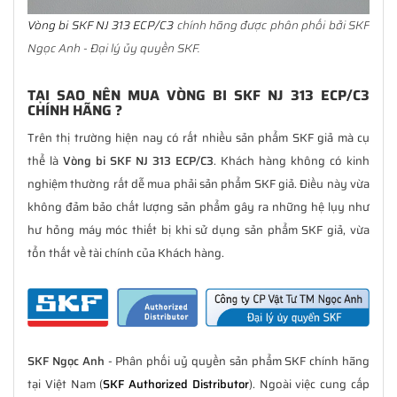
Vòng bi SKF NJ 313 ECP/C3
chính hãng được phân phối bởi SKF
Ngọc Anh - Đại lý ủy quyền SKF.
TẠI SAO NÊN MUA VÒNG BI SKF NJ 313 ECP/C3
CHÍNH HÃNG ?
Trên thị trường hiện nay có rất nhiều sản phẩm SKF giả mà cụ
thể là
Vòng bi SKF NJ 313 ECP/C3
. Khách hàng không có kinh
nghiệm thường rất dễ mua phải sản phẩm SKF giả. Điều này vừa
không đảm bảo chất lượng sản phẩm gây ra những hệ lụy như
hư hỏng máy móc thiết bị khi sử dụng sản phẩm SKF giả, vừa
tổn thất về tài chính của Khách hàng.
SKF Ngọc Anh
- Phân phối uỷ quyền sản phẩm SKF chính hãng
tại Việt Nam (
SKF Authorized Distributor
). Ngoài việc cung cấp