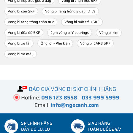
Vòng bi tiếp xúc góc 2 dãy
Vòng bi chặn trục SKF
Vòng bi côn SKF
Vòng bi tang trống 2 dãy tự lựa
Vòng bi tang trống chặn trục
Vòng bi mắt trâu SKF
Vòng bi đũa đỡ SKF
Cụm vòng bi Y-bearings
Vòng bi kim
Vòng bi xe tải
Ống lót - Phụ kiện
Vòng bi CARB SKF
Vòng bi xe máy
BÁO GIÁ VÒNG BI SKF CHÍNH HÃNG
Hotline:
096 123 8558
-
033 999 5999
Email:
info@ngocanh.com
SP CHÍNH HÃNG
GIAO HÀNG
ĐẦY ĐỦ CO, CQ
TOÀN QUỐC 24/7