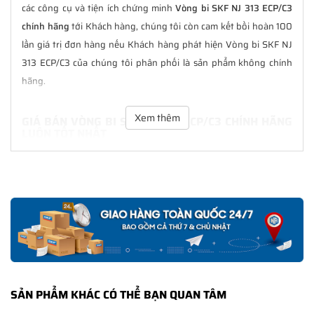
các công cụ và tiện ích chứng minh
Vòng bi SKF NJ 313 ECP/C3
chính hãng
tới Khách hàng, chúng tôi còn cam kết bồi hoàn 100
lần giá trị đơn hàng nếu Khách hàng phát hiện Vòng bi SKF NJ
313 ECP/C3 của chúng tôi phân phối là sản phẩm không chính
hãng.
Xem thêm
GIÁ BÁN VÒNG BI SKF NJ 313 ECP/C3 CHÍNH HÃNG
LUÔN TỐT NHẤT
Tại
NGOCANH.COM
giá bán Vòng bi SKF NJ 313 ECP/C3 luôn là
tốt nhất với nhiều ưu đãi kèm theo và các dịch vụ hẫu mãi sau
bán hàng. Chúng tôi cam kết luôn đồng hành cùng Khách hàng
trong suốt quá trình sử dụng các sản phẩm SKF chính hãng.
CHẾ ĐỘ BẢO HÀNH VÒNG BI SKF NJ 313 ECP/C3
CHÍNH HÃNG
Tất cả các sản phẩm SKF chính hãng do
SKF Ngọc Anh
phân
SẢN PHẨM KHÁC CÓ THỂ BẠN QUAN TÂM
phối đều được bảo hành chính hãng theo đúng tiêu chuẩn bảo