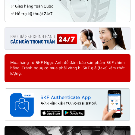
✅ Giao hàng toàn Quốc
✅ Hỗ trợ kỹ thuật 24/7
Mua hàng từ SKF Ngọc Anh để đảm bảo sản phẩm SKF chính
hãng. Tránh nguy cơ mua phải vòng bi SKF giả (fake) kém chất
lượng.