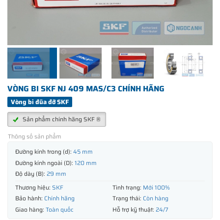
VÒNG BI SKF NJ 409 MAS/C3 CHÍNH HÃNG
Vòng bi đũa đỡ SKF
Sản phẩm chính hãng SKF ®
Thông số sản phẩm
Đường kính trong (d):
45 mm
Đường kính ngoài (D):
120 mm
Độ dày (B):
29 mm
Thương hiệu:
SKF
Tình trạng:
Mới 100%
Bảo hành:
Chính hãng
Trạng thái:
Còn hàng
Giao hàng:
Toàn quốc
Hỗ trợ kỹ thuật:
24/7