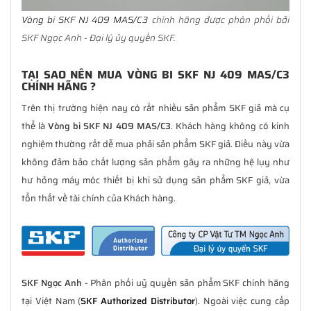
Vòng bi SKF NJ 409 MAS/C3
chính hãng được phân phối bởi
SKF Ngọc Anh - Đại lý ủy quyền SKF.
TẠI SAO NÊN MUA VÒNG BI SKF NJ 409 MAS/C3
CHÍNH HÃNG ?
Trên thị trường hiện nay có rất nhiều sản phẩm SKF giả mà cụ
thể là
Vòng bi SKF NJ 409 MAS/C3
. Khách hàng không có kinh
nghiệm thường rất dễ mua phải sản phẩm SKF giả. Điều này vừa
không đảm bảo chất lượng sản phẩm gây ra những hệ lụy như
hư hỏng máy móc thiết bị khi sử dụng sản phẩm SKF giả, vừa
tổn thất về tài chính của Khách hàng.
SKF Ngọc Anh
- Phân phối uỷ quyền sản phẩm SKF chính hãng
tại Việt Nam (
SKF Authorized Distributor
). Ngoài việc cung cấp