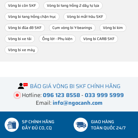
Vòng bi côn SKF
Vòng bi tang trống 2 dãy tự lựa
Vòng bi tang trống chặn trục
Vòng bi mắt trâu SKF
Vòng bi đũa đỡ SKF
Cụm vòng bi Y-bearings
Vòng bi kim
Vòng bi xe tải
Ống lót - Phụ kiện
Vòng bi CARB SKF
Vòng bi xe máy
BÁO GIÁ VÒNG BI SKF CHÍNH HÃNG
Hotline:
096 123 8558
-
033 999 5999
Email:
info@ngocanh.com
SP CHÍNH HÃNG
GIAO HÀNG
ĐẦY ĐỦ CO, CQ
TOÀN QUỐC 24/7