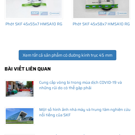
Phớt SKF 45x55x7 HMSA10 RG
Phớt SKF 45x58x7 HMSA10 RG
Xem tất cả sản phẩm có đường kính trục 45 mm
BÀI VIẾT LIÊN QUAN
Cung cấp vòng bi trong mùa dịch COVID-19 và
những rủi do có thể gặp phải
Một số hình ảnh nhà máy và trung tâm nghiên cứu
nổi tiếng của SKF