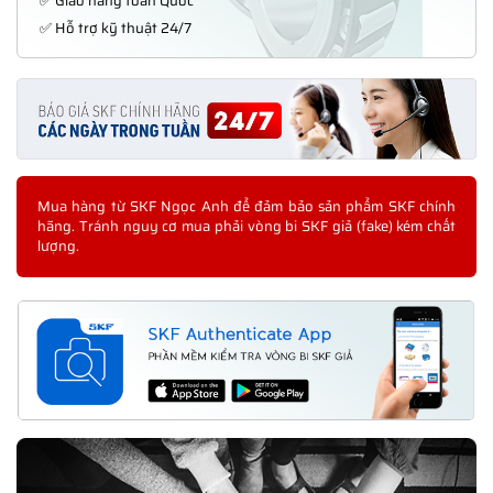
✅ Giao hàng toàn Quốc
✅ Hỗ trợ kỹ thuật 24/7
Mua hàng từ SKF Ngọc Anh để đảm bảo sản phẩm SKF chính
hãng. Tránh nguy cơ mua phải vòng bi SKF giả (fake) kém chất
lượng.