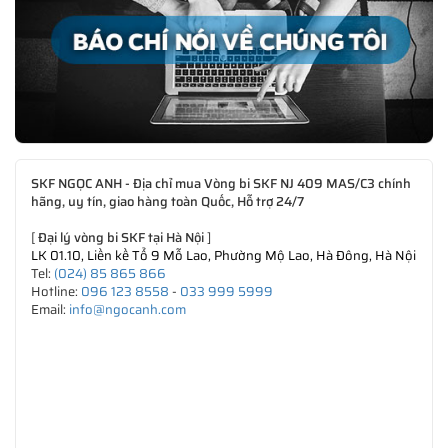
SKF NGỌC ANH - Địa chỉ mua Vòng bi SKF NJ 409 MAS/C3 chính
hãng, uy tín, giao hàng toàn Quốc, Hỗ trợ 24/7
[
Đại lý vòng bi SKF tại Hà Nội
]
LK 01.10, Liền kề Tổ 9 Mỗ Lao, Phường Mộ Lao, Hà Đông, Hà Nội
Tel:
(024) 85 865 866
Hotline:
096 123 8558
-
033 999 5999
Email:
info@ngocanh.com