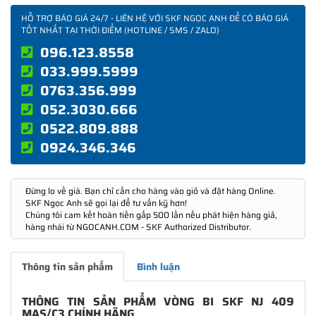
HỖ TRỢ BÁO GIÁ 24/7 - LIÊN HỆ VỚI SKF NGỌC ANH ĐỂ CÓ BÁO GIÁ
TỐT NHẤT TẠI THỜI ĐIỂM (HOTLINE / SMS / ZALO)
096.123.8558
033.999.5999
0763.356.999
052.3030.666
0522.809.888
0924.346.346
Đừng lo về giá. Bạn chỉ cần cho hàng vào giỏ và đặt hàng Online.
SKF Ngọc Anh sẽ gọi lại để tư vấn kỹ hơn!
Chúng tôi cam kết hoàn tiền gấp 500 lần nếu phát hiện hàng giả,
hàng nhái từ NGOCANH.COM - SKF Authorized Distributor.
Thông tin sản phẩm
Bình luận
THÔNG TIN SẢN PHẨM VÒNG BI SKF NJ 409
MAS/C3 CHÍNH HÃNG