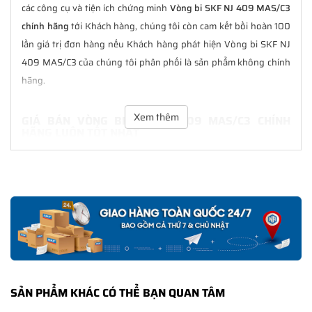
các công cụ và tiện ích chứng minh
Vòng bi SKF NJ 409 MAS/C3
chính hãng
tới Khách hàng, chúng tôi còn cam kết bồi hoàn 100
lần giá trị đơn hàng nếu Khách hàng phát hiện Vòng bi SKF NJ
409 MAS/C3 của chúng tôi phân phối là sản phẩm không chính
hãng.
Xem thêm
GIÁ BÁN VÒNG BI SKF NJ 409 MAS/C3 CHÍNH
HÃNG LUÔN TỐT NHẤT
Tại
NGOCANH.COM
giá bán Vòng bi SKF NJ 409 MAS/C3 luôn là
tốt nhất với nhiều ưu đãi kèm theo và các dịch vụ hẫu mãi sau
bán hàng. Chúng tôi cam kết luôn đồng hành cùng Khách hàng
trong suốt quá trình sử dụng các sản phẩm SKF chính hãng.
CHẾ ĐỘ BẢO HÀNH VÒNG BI SKF NJ 409 MAS/C3
CHÍNH HÃNG
Tất cả các sản phẩm SKF chính hãng do
SKF Ngọc Anh
phân
SẢN PHẨM KHÁC CÓ THỂ BẠN QUAN TÂM
phối đều được bảo hành chính hãng theo đúng tiêu chuẩn bảo