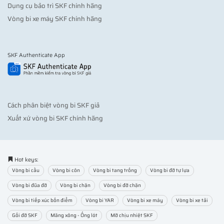
Dụng cụ bảo trì SKF chính hãng
Vòng bi xe máy SKF chính hãng
SKF Authenticate App
Cách phân biệt vòng bi SKF giả
Xuất xứ vòng bi SKF chính hãng
Hot keys:
Vòng bi cầu
Vòng bi côn
Vòng bi tang trống
Vòng bi đỡ tự lựa
Vòng bi đũa đỡ
Vòng bi chặn
Vòng bi đỡ chặn
Vòng bi tiếp xúc bốn điểm
Vòng bi YAR
Vòng bi xe máy
Vòng bi xe tải
Gối đỡ SKF
Măng xông - Ống lót
Mỡ chịu nhiệt SKF