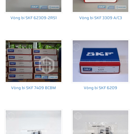
Vòng bi SKF 62309-2RS1
Vòng bi SKF 3309 A/C3
THÔNG TIN HỮU ÍCH
•
Vòng bi SKF chính hãng, Những lưu ý cơ bản trước khi mua hàng
•
Xuất xứ vòng bi SKF chính hãng ở đâu?
•
Chất lượng vòng bi SKF chính hãng
Vòng bi SKF 7409 BCBM
Vòng bi SKF 6209