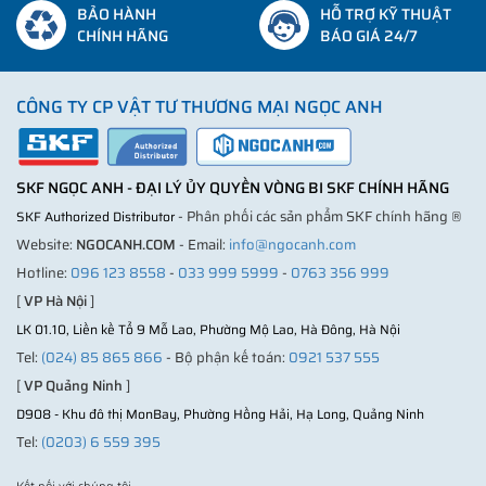
BẢO HÀNH
HỖ TRỢ KỸ THUẬT
CHÍNH HÃNG
BÁO GIÁ 24/7
CÔNG TY CP VẬT TƯ THƯƠNG MẠI NGỌC ANH
SKF NGỌC ANH - ĐẠI LÝ ỦY QUYỀN VÒNG BI SKF CHÍNH HÃNG
- Phân phối các sản phẩm SKF chính hãng ®
SKF Authorized Distributor
Website:
NGOCANH.COM
- Email:
info@ngocanh.com
Hotline:
096 123 8558
-
033 999 5999
-
0763 356 999
[
VP Hà Nội
]
LK 01.10, Liền kề Tổ 9 Mỗ Lao, Phường Mộ Lao, Hà Đông, Hà Nội
Tel:
(024) 85 865 866
- Bộ phận kế toán:
0921 537 555
[
VP Quảng Ninh
]
D908 - Khu đô thị MonBay, Phường Hồng Hải, Hạ Long, Quảng Ninh
Tel:
(0203) 6 559 395