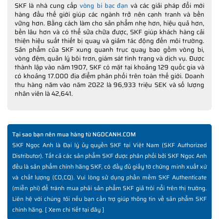
SKF là nhà cung cấp
vòng bi bạc đạn
và các giải pháp đổi mới
hàng đầu thế giới giúp các ngành trở nên cạnh tranh và bền
vững hơn. Bằng cách làm cho sản phẩm nhẹ hơn, hiệu quả hơn,
bền lâu hơn và có thể sửa chữa được, SKF giúp khách hàng cải
thiện hiệu suất thiết bị quay và giảm tác động đến môi trường.
Sản phẩm của SKF xung quanh trục quay bao gồm vòng bi,
vòng đệm, quản lý bôi trơn, giám sát tình trạng và dịch vụ. Được
thành lập vào năm 1907, SKF có mặt tại khoảng 129 quốc gia và
có khoảng 17.000 địa điểm phân phối trên toàn thế giới. Doanh
thu hàng năm vào năm 2022 là 96,933 triệu SEK và số lượng
nhân viên là 42,641.
Tại sao bạn nên mua hàng từ NGOCANH.COM
SKF Ngọc Anh là Đại lý ủy quyền SKF tại Việt Nam (SKF Authorized
Distributor). Tất cả các sản phẩm SKF được phân phối bởi SKF Ngọc Anh
đều là sản phẩm chính hãng SKF, có đầy đủ giấy tờ chứng minh xuất xứ
và chất lượng (CO,CQ). Vui lòng sử dụng phần mềm SKF Authenticate
(miễn phí) để tránh mua phải sản phẩm SKF giả trôi nổi trên thị trường.
Liên hệ với chúng tôi nếu bạn cần trợ giúp thông tin về sản phẩm SKF
chính hãng. [
Xem chi tiết tại đây
]