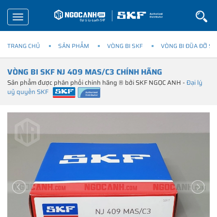
Toggle
navigation
TRANG CHỦ
SẢN PHẨM
VÒNG BI SKF
VÒNG BI ĐŨA ĐỠ SK
VÒNG BI SKF NJ 409 MAS/C3 CHÍNH HÃNG
Sản phẩm được phân phối chính hãng ® bởi SKF NGỌC ANH -
Đại lý
uỷ quyền SKF