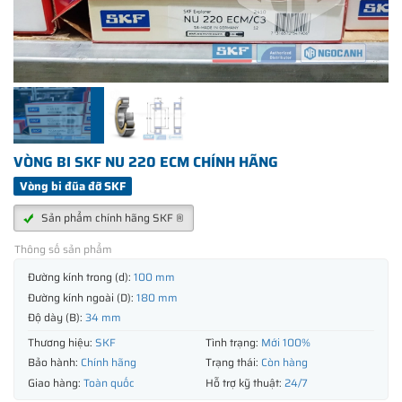
VÒNG BI SKF NU 220 ECM CHÍNH HÃNG
Vòng bi đũa đỡ SKF
Sản phẩm chính hãng SKF ®
Thông số sản phẩm
Đường kính trong (d):
100 mm
Đường kính ngoài (D):
180 mm
Độ dày (B):
34 mm
Thương hiệu:
SKF
Tình trạng:
Mới 100%
Bảo hành:
Chính hãng
Trạng thái:
Còn hàng
Giao hàng:
Toàn quốc
Hỗ trợ kỹ thuật:
24/7