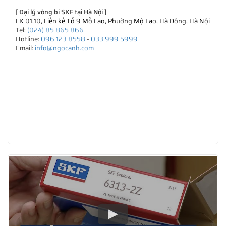
[
Đại lý vòng bi SKF tại Hà Nội
]
LK 01.10, Liền kề Tổ 9 Mỗ Lao, Phường Mộ Lao, Hà Đông, Hà Nội
Tel:
(024) 85 865 866
Hotline:
096 123 8558
-
033 999 5999
Email:
info@ngocanh.com