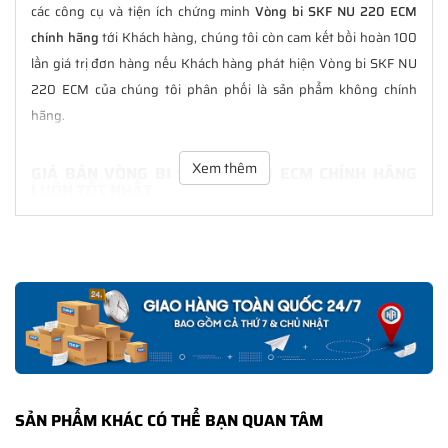
các công cụ và tiện ích chứng minh
Vòng bi SKF NU 220 ECM
chính hãng
tới Khách hàng, chúng tôi còn cam kết bồi hoàn 100
lần giá trị đơn hàng nếu Khách hàng phát hiện Vòng bi SKF NU
220 ECM của chúng tôi phân phối là sản phẩm không chính
hãng.
Xem thêm
GIÁ BÁN VÒNG BI SKF NU 220 ECM CHÍNH HÃNG
LUÔN TỐT NHẤT
Tại
NGOCANH.COM
giá bán Vòng bi SKF NU 220 ECM luôn là tốt
nhất với nhiều ưu đãi kèm theo và các dịch vụ hẫu mãi sau bán
hàng. Chúng tôi cam kết luôn đồng hành cùng Khách hàng
trong suốt quá trình sử dụng các sản phẩm SKF chính hãng.
CHẾ ĐỘ BẢO HÀNH VÒNG BI SKF NU 220 ECM
CHÍNH HÃNG
Tất cả các sản phẩm SKF chính hãng do
SKF Ngọc Anh
phân
SẢN PHẨM KHÁC CÓ THỂ BẠN QUAN TÂM
phối đều được bảo hành chính hãng theo đúng tiêu chuẩn bảo