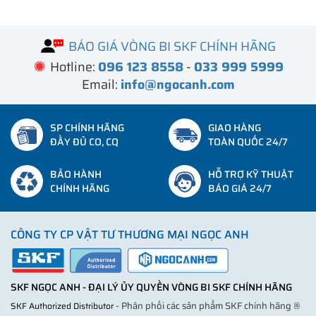
BÁO GIÁ VÒNG BI SKF CHÍNH HÃNG
Hotline:
096 123 8558
-
033 999 5999
Email:
info@ngocanh.com
SP CHÍNH HÃNG
GIAO HÀNG
ĐẦY ĐỦ CO, CQ
TOÀN QUỐC 24/7
BẢO HÀNH
HỖ TRỢ KỸ THUẬT
CHÍNH HÃNG
BÁO GIÁ 24/7
CÔNG TY CP VẬT TƯ THƯƠNG MẠI NGỌC ANH
SKF NGỌC ANH - ĐẠI LÝ ỦY QUYỀN VÒNG BI SKF CHÍNH HÃNG
- Phân phối các sản phẩm SKF chính hãng ®
SKF Authorized Distributor