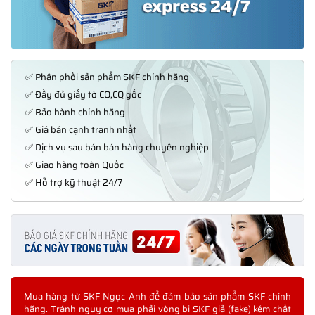
✅ Phân phối sản phẩm SKF chính hãng
✅ Đầy đủ giấy tờ CO,CQ gốc
✅ Bảo hành chính hãng
✅ Giá bán cạnh tranh nhất
✅ Dịch vụ sau bán bán hàng chuyên nghiệp
✅ Giao hàng toàn Quốc
✅ Hỗ trợ kỹ thuật 24/7
Mua hàng từ SKF Ngọc Anh để đảm bảo sản phẩm SKF chính
hãng. Tránh nguy cơ mua phải vòng bi SKF giả (fake) kém chất