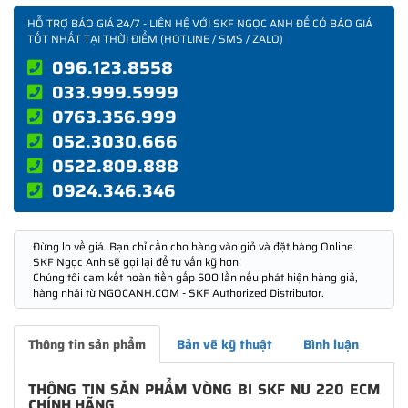
HỖ TRỢ BÁO GIÁ 24/7 - LIÊN HỆ VỚI SKF NGỌC ANH ĐỂ CÓ BÁO GIÁ
TỐT NHẤT TẠI THỜI ĐIỂM (HOTLINE / SMS / ZALO)
096.123.8558
033.999.5999
0763.356.999
052.3030.666
0522.809.888
0924.346.346
Đừng lo về giá. Bạn chỉ cần cho hàng vào giỏ và đặt hàng Online.
SKF Ngọc Anh sẽ gọi lại để tư vấn kỹ hơn!
Chúng tôi cam kết hoàn tiền gấp 500 lần nếu phát hiện hàng giả,
hàng nhái từ NGOCANH.COM - SKF Authorized Distributor.
Thông tin sản phẩm
Bản vẽ kỹ thuật
Bình luận
THÔNG TIN SẢN PHẨM VÒNG BI SKF NU 220 ECM
CHÍNH HÃNG