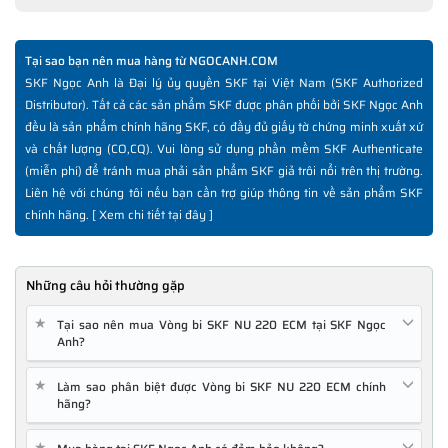
Tại sao bạn nên mua hàng từ NGOCANH.COM
SKF Ngọc Anh là Đại lý ủy quyền SKF tại Việt Nam (SKF Authorized
Distributor). Tất cả các sản phẩm SKF được phân phối bởi SKF Ngọc Anh
đều là sản phẩm chính hãng SKF, có đầy đủ giấy tờ chứng minh xuất xứ
và chất lượng (CO,CQ). Vui lòng sử dụng phần mềm SKF Authenticate
(miễn phí) để tránh mua phải sản phẩm SKF giả trôi nổi trên thị trường.
Liên hệ với chúng tôi nếu bạn cần trợ giúp thông tin về sản phẩm SKF
chính hãng. [
Xem chi tiết tại đây
]
Những câu hỏi thường gặp
★
Tại sao nên mua Vòng bi SKF NU 220 ECM tại SKF Ngọc
Anh?
★
Làm sao phân biệt được Vòng bi SKF NU 220 ECM chính
hãng?
★