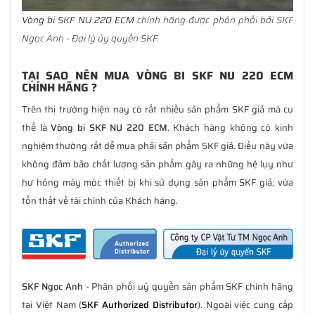
Vòng bi SKF NU 220 ECM
chính hãng được phân phối bởi SKF
Ngọc Anh - Đại lý ủy quyền SKF.
TẠI SAO NÊN MUA VÒNG BI SKF NU 220 ECM
CHÍNH HÃNG ?
Trên thị trường hiện nay có rất nhiều sản phẩm SKF giả mà cụ
thể là
Vòng bi SKF NU 220 ECM
. Khách hàng không có kinh
nghiệm thường rất dễ mua phải sản phẩm SKF giả. Điều này vừa
không đảm bảo chất lượng sản phẩm gây ra những hệ lụy như
hư hỏng máy móc thiết bị khi sử dụng sản phẩm SKF giả, vừa
tổn thất về tài chính của Khách hàng.
SKF Ngọc Anh
- Phân phối uỷ quyền sản phẩm SKF chính hãng
tại Việt Nam (
SKF Authorized Distributor
). Ngoài việc cung cấp