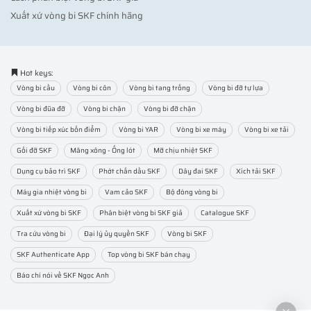
Xuất xứ vòng bi SKF chính hãng
Hot keys:
Vòng bi cầu
Vòng bi côn
Vòng bi tang trống
Vòng bi đỡ tự lựa
Vòng bi đũa đỡ
Vòng bi chặn
Vòng bi đỡ chặn
Vòng bi tiếp xúc bốn điểm
Vòng bi YAR
Vòng bi xe máy
Vòng bi xe tải
Gối đỡ SKF
Măng xông - Ống lót
Mỡ chịu nhiệt SKF
Dụng cụ bảo trì SKF
Phớt chắn dầu SKF
Dây đai SKF
Xích tải SKF
Máy gia nhiệt vòng bi
Vam cảo SKF
Bộ đóng vòng bi
Xuất xứ vòng bi SKF
Phân biệt vòng bi SKF giả
Catalogue SKF
Tra cứu vòng bi
Đại lý ủy quyền SKF
Vòng bi SKF
SKF Authenticate App
Top vòng bi SKF bán chạy
Báo chí nói về SKF Ngọc Anh