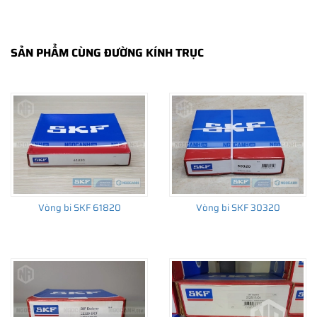
SẢN PHẨM CÙNG ĐƯỜNG KÍNH TRỤC
THÔNG TIN HỮU ÍCH
•
Vòng bi SKF chính hãng, Những lưu ý cơ bản trước khi mua hàng
•
Xuất xứ vòng bi SKF chính hãng ở đâu?
•
Chất lượng vòng bi SKF chính hãng
Vòng bi SKF 61820
Vòng bi SKF 30320