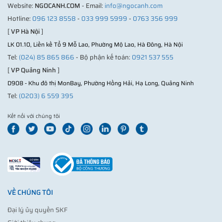
Website:
NGOCANH.COM
- Email:
info@ngocanh.com
Hotline:
096 123 8558
-
033 999 5999
-
0763 356 999
[
VP Hà Nội
]
LK 01.10, Liền kề Tổ 9 Mỗ Lao, Phường Mộ Lao, Hà Đông, Hà Nội
Tel:
(024) 85 865 866
- Bộ phận kế toán:
0921 537 555
[
VP Quảng Ninh
]
D908 - Khu đô thị MonBay, Phường Hồng Hải, Hạ Long, Quảng Ninh
Tel:
(0203) 6 559 395
Kết nối với chúng tôi
VỀ CHÚNG TÔI
Đại lý ủy quyền SKF