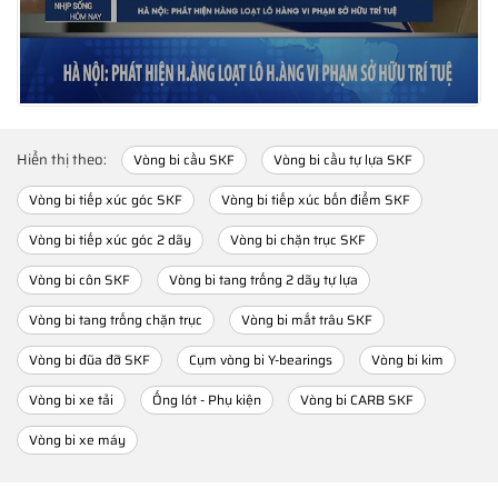
Hiển thị theo:
Vòng bi cầu SKF
Vòng bi cầu tự lựa SKF
Vòng bi tiếp xúc góc SKF
Vòng bi tiếp xúc bốn điểm SKF
Vòng bi tiếp xúc góc 2 dãy
Vòng bi chặn trục SKF
Vòng bi côn SKF
Vòng bi tang trống 2 dãy tự lựa
Vòng bi tang trống chặn trục
Vòng bi mắt trâu SKF
Vòng bi đũa đỡ SKF
Cụm vòng bi Y-bearings
Vòng bi kim
Vòng bi xe tải
Ống lót - Phụ kiện
Vòng bi CARB SKF
Vòng bi xe máy