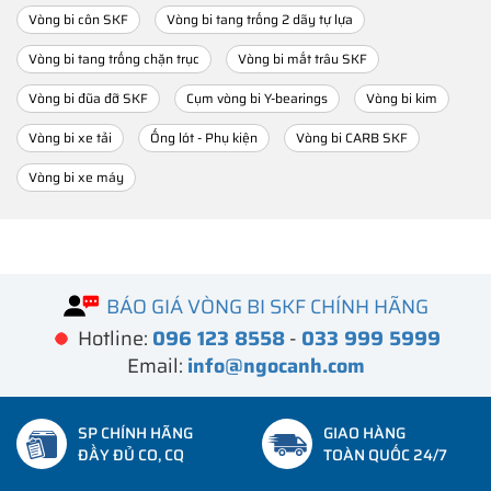
Vòng bi côn SKF
Vòng bi tang trống 2 dãy tự lựa
Vòng bi tang trống chặn trục
Vòng bi mắt trâu SKF
Vòng bi đũa đỡ SKF
Cụm vòng bi Y-bearings
Vòng bi kim
Vòng bi xe tải
Ống lót - Phụ kiện
Vòng bi CARB SKF
Vòng bi xe máy
BÁO GIÁ VÒNG BI SKF CHÍNH HÃNG
Hotline:
096 123 8558
-
033 999 5999
Email:
info@ngocanh.com
SP CHÍNH HÃNG
GIAO HÀNG
ĐẦY ĐỦ CO, CQ
TOÀN QUỐC 24/7