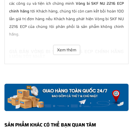
các công cụ và tiện ích chứng minh
Vòng bi SKF NU 2216 ECP
chính hãng
tới Khách hàng, chúng tôi còn cam kết bồi hoàn 100
lần giá trị đơn hàng nếu Khách hàng phát hiện Vòng bi SKF NU
2216 ECP của chúng tôi phân phối là sản phẩm không chính
hãng.
Xem thêm
GIÁ BÁN VÒNG BI SKF NU 2216 ECP CHÍNH HÃNG
LUÔN TỐT NHẤT
Tại
NGOCANH.COM
giá bán Vòng bi SKF NU 2216 ECP luôn là tốt
nhất với nhiều ưu đãi kèm theo và các dịch vụ hẫu mãi sau bán
hàng. Chúng tôi cam kết luôn đồng hành cùng Khách hàng
trong suốt quá trình sử dụng các sản phẩm SKF chính hãng.
CHẾ ĐỘ BẢO HÀNH VÒNG BI SKF NU 2216 ECP
CHÍNH HÃNG
Tất cả các sản phẩm SKF chính hãng do
SKF Ngọc Anh
phân
SẢN PHẨM KHÁC CÓ THỂ BẠN QUAN TÂM
phối đều được bảo hành chính hãng theo đúng tiêu chuẩn bảo