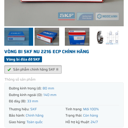
VÒNG BI SKF NU 2216 ECP CHÍNH HÃNG
Vòng bi đũa đỡ SKF
Sản phẩm chính hãng SKF ®
Thông số sản phẩm
Đường kính trong (d):
80 mm
Đường kính ngoài (D):
140 mm
Độ dày (B):
33 mm
Thương hiệu:
SKF
Tình trạng:
Mới 100%
Bảo hành:
Chính hãng
Trạng thái:
Còn hàng
Giao hàng:
Toàn quốc
Hỗ trợ kỹ thuật:
24/7