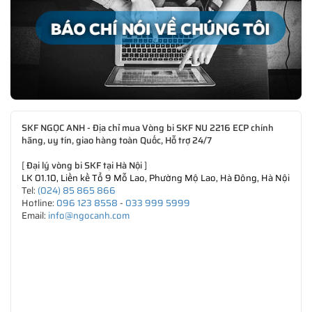
SKF NGỌC ANH - Địa chỉ mua Vòng bi SKF NU 2216 ECP chính
hãng, uy tín, giao hàng toàn Quốc, Hỗ trợ 24/7
[
Đại lý vòng bi SKF tại Hà Nội
]
LK 01.10, Liền kề Tổ 9 Mỗ Lao, Phường Mộ Lao, Hà Đông, Hà Nội
Tel:
(024) 85 865 866
Hotline:
096 123 8558
-
033 999 5999
Email:
info@ngocanh.com