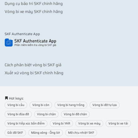
Dụng cụ bảo trì SKF chính hãng
Vòng bi xe máy SKF chính hãng
SKF Authenticate App
Cách phân biệt vòng bi SKF giả
Xuất xứ vòng bi SKF chính hãng
Hot keys:
Vòng bi cầu
Vòng bi côn
Vòng bi tang trống
Vòng bi đỡ tự lựa
Vòng bi đũa đỡ
Vòng bi chặn
Vòng bi đỡ chặn
Vòng bi tiếp xúc bốn điểm
Vòng bi YAR
Vòng bi xe máy
Vòng bi xe tải
Gối đỡ SKF
Măng xông - Ống lót
Mỡ chịu nhiệt SKF