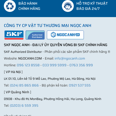
BẢO HÀNH
HỖ TRỢ KỸ THUẬT
CHÍNH HÃNG
BÁO GIÁ 24/7
CÔNG TY CP VẬT TƯ THƯƠNG MẠI NGỌC ANH
SKF NGỌC ANH - ĐẠI LÝ ỦY QUYỀN VÒNG BI SKF CHÍNH HÃNG
- Phân phối các sản phẩm SKF chính hãng ®
SKF Authorized Distributor
Website:
NGOCANH.COM
- Email:
info@ngocanh.com
Hotline:
096 123 8558
-
033 999 5999
-
0763 356 999
[
VP Hà Nội
]
LK 01.10, Liền kề Tổ 9 Mỗ Lao, Phường Mộ Lao, Hà Đông, Hà Nội
Tel:
(024) 85 865 866
- Bộ phận kế toán:
0921 537 555
[
VP Quảng Ninh
]
D908 - Khu đô thị MonBay, Phường Hồng Hải, Hạ Long, Quảng Ninh
Tel:
(0203) 6 559 395