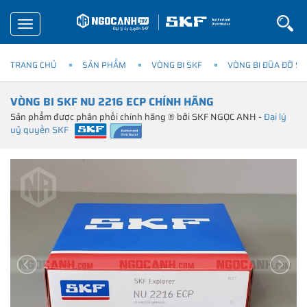
Toggle
navigation
TRANG CHỦ
SẢN PHẨM
VÒNG BI SKF
VÒNG BI ĐŨA ĐỠ SK
VÒNG BI SKF NU 2216 ECP CHÍNH HÃNG
Sản phẩm được phân phối chính hãng ® bởi SKF NGỌC ANH -
Đại lý
uỷ quyền SKF