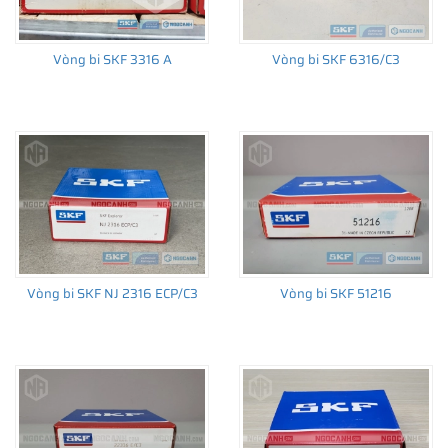
Vòng bi SKF 3316 A
Vòng bi SKF 6316/C3
THÔNG TIN HỮU ÍCH
•
Vòng bi SKF chính hãng, Những lưu ý cơ bản trước khi mua hàng
•
Xuất xứ vòng bi SKF chính hãng ở đâu?
•
Chất lượng vòng bi SKF chính hãng
Vòng bi SKF NJ 2316 ECP/C3
Vòng bi SKF 51216