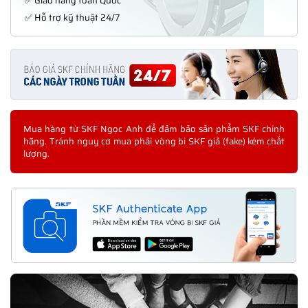
✅ Giao hàng toàn Quốc
✅ Hỗ trợ kỹ thuật 24/7
Mua hàng từ SKF Ngọc Anh để đảm bảo sản phẩm SKF chính
hãng. Tránh nguy cơ mua phải vòng bi SKF giả (fake) kém chất
lượng.