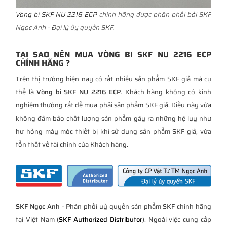
Vòng bi SKF NU 2216 ECP
chính hãng được phân phối bởi SKF
Ngọc Anh - Đại lý ủy quyền SKF.
TẠI SAO NÊN MUA VÒNG BI SKF NU 2216 ECP
CHÍNH HÃNG ?
Trên thị trường hiện nay có rất nhiều sản phẩm SKF giả mà cụ
thể là
Vòng bi SKF NU 2216 ECP
. Khách hàng không có kinh
nghiệm thường rất dễ mua phải sản phẩm SKF giả. Điều này vừa
không đảm bảo chất lượng sản phẩm gây ra những hệ lụy như
hư hỏng máy móc thiết bị khi sử dụng sản phẩm SKF giả, vừa
tổn thất về tài chính của Khách hàng.
SKF Ngọc Anh
- Phân phối uỷ quyền sản phẩm SKF chính hãng
tại Việt Nam (
SKF Authorized Distributor
). Ngoài việc cung cấp