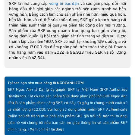
SKF là nhà cung cấp
vòng bi bạc đạn
và các giải pháp đổi mới
hàng đầu thế giới giúp các ngành trở nên cạnh tranh và bền
vững hơn. Bằng cách làm cho sản phẩm nhẹ hơn, hiệu quả hơn,
bền lâu hơn và có thể sửa chữa được, SKF giúp khách hàng cải
thiện hiệu suất thiết bị quay và giảm tác động đến môi trường.
Sản phẩm của SKF xung quanh trục quay bao gồm vòng bi,
vòng đệm, quản lý bôi trơn, giám sát tình trạng và dịch vụ. Được
thành lập vào năm 1907, SKF có mặt tại khoảng 129 quốc gia và
có khoảng 17.000 địa điểm phân phối trên toàn thế giới. Doanh
thu hàng năm vào năm 2022 là 96,933 triệu SEK và số lượng
nhân viên là 42,641.
Tại sao bạn nên mua hàng từ NGOCANH.COM
SKF Ngọc Anh là Đại lý ủy quyền SKF tại Việt Nam (SKF Authorized
Distributor). Tất cả các sản phẩm SKF được phân phối bởi SKF Ngọc Anh
đều là sản phẩm chính hãng SKF, có đầy đủ giấy tờ chứng minh xuất xứ
và chất lượng (CO,CQ). Vui lòng sử dụng phần mềm SKF Authenticate
(miễn phí) để tránh mua phải sản phẩm SKF giả trôi nổi trên thị trường.
Liên hệ với chúng tôi nếu bạn cần trợ giúp thông tin về sản phẩm SKF
chính hãng. [
Xem chi tiết tại đây
]