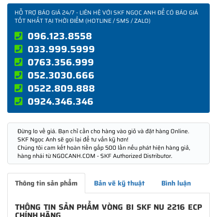
HỖ TRỢ BÁO GIÁ 24/7 - LIÊN HỆ VỚI SKF NGỌC ANH ĐỂ CÓ BÁO GIÁ
TỐT NHẤT TẠI THỜI ĐIỂM (HOTLINE / SMS / ZALO)
096.123.8558
033.999.5999
0763.356.999
052.3030.666
0522.809.888
0924.346.346
Đừng lo về giá. Bạn chỉ cần cho hàng vào giỏ và đặt hàng Online.
SKF Ngọc Anh sẽ gọi lại để tư vấn kỹ hơn!
Chúng tôi cam kết hoàn tiền gấp 500 lần nếu phát hiện hàng giả,
hàng nhái từ NGOCANH.COM - SKF Authorized Distributor.
Thông tin sản phẩm
Bản vẽ kỹ thuật
Bình luận
THÔNG TIN SẢN PHẨM VÒNG BI SKF NU 2216 ECP
CHÍNH HÃNG