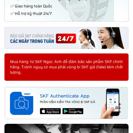
✅ Giao hàng toàn Quốc
✅ Hỗ trợ kỹ thuật 24/7
Mua hàng từ SKF Ngọc Anh để đảm bảo sản phẩm SKF chính
hãng. Tránh nguy cơ mua phải vòng bi SKF giả (fake) kém chất
lượng.