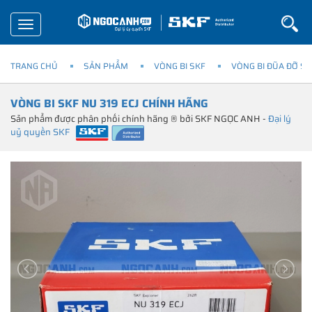
Toggle
navigation
TRANG CHỦ
SẢN PHẨM
VÒNG BI SKF
VÒNG BI ĐŨA ĐỠ SK
VÒNG BI SKF NU 319 ECJ CHÍNH HÃNG
Sản phẩm được phân phối chính hãng ® bởi SKF NGỌC ANH -
Đại lý
uỷ quyền SKF