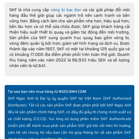
SKF là nhà cung cấp
vòng bi bạc đạn
và các giải pháp đổi mới
hàng đầu thế giới giúp các ngành trở nên cạnh tranh và bền
vững hơn. Bằng cách làm cho sản phẩm nhẹ hơn, hiệu quả hơn,
bền lâu hơn và có thể sửa chữa được, SKF giúp khách hàng cải
thiện hiệu suất thiết bị quay và giảm tác động đến môi trường.
Sản phẩm của SKF xung quanh trục quay bao gồm vòng bi,
vòng đệm, quản lý bôi trơn, giám sát tình trạng và dịch vụ. Được
thành lập vào năm 1907, SKF có mặt tại khoảng 129 quốc gia và
có khoảng 17.000 địa điểm phân phối trên toàn thế giới. Doanh
thu hàng năm vào năm 2022 là 96,933 triệu SEK và số lượng
nhân viên là 42,641.
Tại sao bạn nên mua hàng từ NGOCANH.COM
SKF Ngọc Anh là Đại lý ủy quyền SKF tại Việt Nam (SKF Authorized
Distributor). Tất cả các sản phẩm SKF được phân phối bởi SKF Ngọc Anh
đều là sản phẩm chính hãng SKF, có đầy đủ giấy tờ chứng minh xuất xứ
và chất lượng (CO,CQ). Vui lòng sử dụng phần mềm SKF Authenticate
(miễn phí) để tránh mua phải sản phẩm SKF giả trôi nổi trên thị trường.
Liên hệ với chúng tôi nếu bạn cần trợ giúp thông tin về sản phẩm SKF