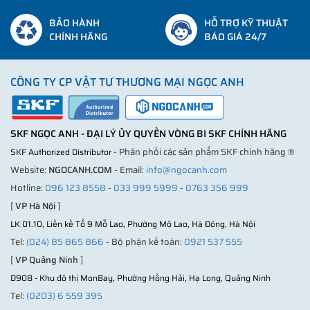
BẢO HÀNH
HỖ TRỢ KỸ THUẬT
CHÍNH HÃNG
BÁO GIÁ 24/7
CÔNG TY CP VẬT TƯ THƯƠNG MẠI NGỌC ANH
SKF NGỌC ANH - ĐẠI LÝ ỦY QUYỀN VÒNG BI SKF CHÍNH HÃNG
- Phân phối các sản phẩm SKF chính hãng ®
SKF Authorized Distributor
Website:
NGOCANH.COM
- Email:
info@ngocanh.com
Hotline:
096 123 8558
-
033 999 5999
-
0763 356 999
[
VP Hà Nội
]
LK 01.10, Liền kề Tổ 9 Mỗ Lao, Phường Mộ Lao, Hà Đông, Hà Nội
Tel:
(024) 85 865 866
- Bộ phận kế toán:
0921 537 555
[
VP Quảng Ninh
]
D908 - Khu đô thị MonBay, Phường Hồng Hải, Hạ Long, Quảng Ninh
Tel:
(0203) 6 559 395