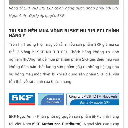
Vòng bi SKF NU 319 ECJ
chính hãng được phân phối bởi SKF
Ngọc Anh - Đại lý ủy quyền SKF.
TẠI SAO NÊN MUA VÒNG BI SKF NU 319 ECJ CHÍNH
HÃNG ?
Trên thị trường hiện nay có rất nhiều sản phẩm SKF giả mà cụ
thể là
Vòng bi SKF NU 319 ECJ
. Khách hàng không có kinh
nghiệm thường rất dễ mua phải sản phẩm SKF giả. Điều này vừa
không đảm bảo chất lượng sản phẩm gây ra những hệ lụy như
hư hỏng máy móc thiết bị khi sử dụng sản phẩm SKF giả, vừa
tổn thất về tài chính của Khách hàng.
SKF Ngọc Anh
- Phân phối uỷ quyền sản phẩm SKF chính hãng
tại Việt Nam (
SKF Authorized Distributor
). Ngoài việc cung cấp