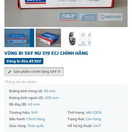
VÒNG BI SKF NU 319 ECJ CHÍNH HÃNG
Vòng bi đũa đỡ SKF
Sản phẩm chính hãng SKF ®
Thông số sản phẩm
Đường kính trong (d):
95 mm
Đường kính ngoài (D):
200 mm
Độ dày (B):
45 mm
Thương hiệu:
SKF
Tình trạng:
Mới 100%
Bảo hành:
Chính hãng
Trạng thái:
Còn hàng
Giao hàng:
Toàn quốc
Hỗ trợ kỹ thuật:
24/7