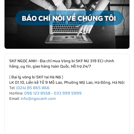
SKF NGỌC ANH - Địa chỉ mua Vòng bi SKF NU 319 ECJ chính
hãng, uy tín, giao hàng toàn Quốc, Hỗ trợ 24/7
[
Đại lý vòng bi SKF tại Hà Nội
]
LK 01.10, Liền kề Tổ 9 Mỗ Lao, Phường Mộ Lao, Hà Đông, Hà Nội
Tel:
(024) 85 865 866
Hotline:
096 123 8558
-
033 999 5999
Email:
info@ngocanh.com