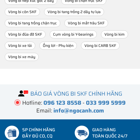
Vòng bi tiếp xúc góc 2 dãy
Vòng bi chặn trục SKF
Vòng bi côn SKF
Vòng bi tang trống 2 dãy tự lựa
Vòng bi tang trống chặn trục
Vòng bi mắt trâu SKF
Vòng bi đũa đỡ SKF
Cụm vòng bi Y-bearings
Vòng bi kim
Vòng bi xe tải
Ống lót - Phụ kiện
Vòng bi CARB SKF
Vòng bi xe máy
BÁO GIÁ VÒNG BI SKF CHÍNH HÃNG
Hotline:
096 123 8558
-
033 999 5999
Email:
info@ngocanh.com
SP CHÍNH HÃNG
GIAO HÀNG
ĐẦY ĐỦ CO, CQ
TOÀN QUỐC 24/7