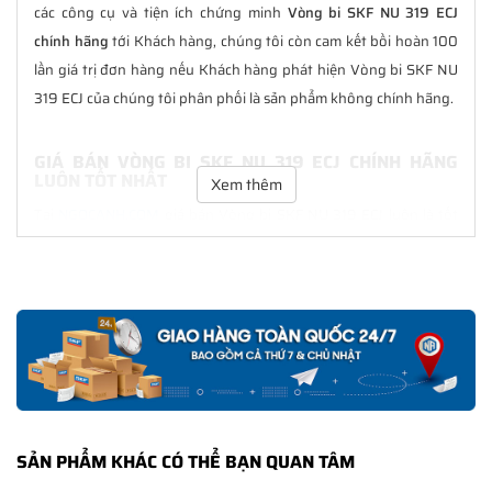
các công cụ và tiện ích chứng minh
Vòng bi SKF NU 319 ECJ
chính hãng
tới Khách hàng, chúng tôi còn cam kết bồi hoàn 100
lần giá trị đơn hàng nếu Khách hàng phát hiện Vòng bi SKF NU
319 ECJ của chúng tôi phân phối là sản phẩm không chính hãng.
GIÁ BÁN VÒNG BI SKF NU 319 ECJ CHÍNH HÃNG
LUÔN TỐT NHẤT
Xem thêm
Tại
NGOCANH.COM
giá bán Vòng bi SKF NU 319 ECJ luôn là tốt
nhất với nhiều ưu đãi kèm theo và các dịch vụ hẫu mãi sau bán
hàng. Chúng tôi cam kết luôn đồng hành cùng Khách hàng
trong suốt quá trình sử dụng các sản phẩm SKF chính hãng.
CHẾ ĐỘ BẢO HÀNH VÒNG BI SKF NU 319 ECJ CHÍNH
HÃNG
Tất cả các sản phẩm SKF chính hãng do
SKF Ngọc Anh
phân
phối đều được bảo hành chính hãng theo đúng tiêu chuẩn bảo
SẢN PHẨM KHÁC CÓ THỂ BẠN QUAN TÂM
hành của nhà sản xuất.