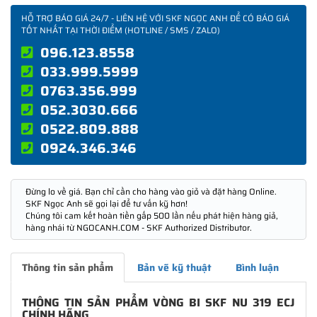
HỖ TRỢ BÁO GIÁ 24/7 - LIÊN HỆ VỚI SKF NGỌC ANH ĐỂ CÓ BÁO GIÁ
TỐT NHẤT TẠI THỜI ĐIỂM (HOTLINE / SMS / ZALO)
096.123.8558
033.999.5999
0763.356.999
052.3030.666
0522.809.888
0924.346.346
Đừng lo về giá. Bạn chỉ cần cho hàng vào giỏ và đặt hàng Online.
SKF Ngọc Anh sẽ gọi lại để tư vấn kỹ hơn!
Chúng tôi cam kết hoàn tiền gấp 500 lần nếu phát hiện hàng giả,
hàng nhái từ NGOCANH.COM - SKF Authorized Distributor.
Thông tin sản phẩm
Bản vẽ kỹ thuật
Bình luận
THÔNG TIN SẢN PHẨM VÒNG BI SKF NU 319 ECJ
CHÍNH HÃNG