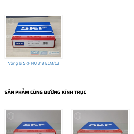
THÔNG TIN HỮU ÍCH
•
Vòng bi SKF chính hãng, Những lưu ý cơ bản trước khi mua hàng
•
Xuất xứ vòng bi SKF chính hãng ở đâu?
•
Chất lượng vòng bi SKF chính hãng
Vòng bi SKF NU 319 ECM/C3
SẢN PHẨM CÙNG ĐƯỜNG KÍNH TRỤC