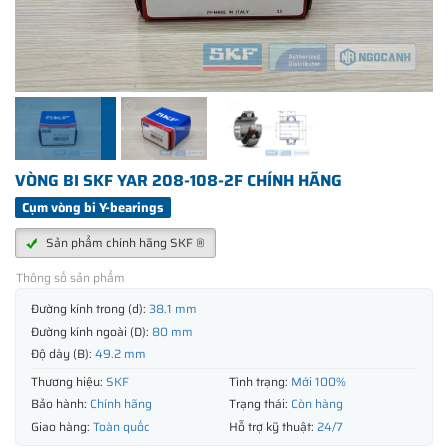
VÒNG BI SKF YAR 208-108-2F CHÍNH HÃNG
Cụm vòng bi Y-bearings
Sản phẩm chính hãng SKF ®
Thông số sản phẩm
Đường kính trong (d):
38.1 mm
Đường kính ngoài (D):
80 mm
Độ dày (B):
49.2 mm
Thương hiệu:
SKF
Tình trạng:
Mới 100%
Bảo hành:
Chính hãng
Trạng thái:
Còn hàng
Giao hàng:
Toàn quốc
Hỗ trợ kỹ thuật:
24/7