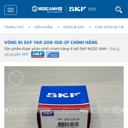
Toggle
navigation
TRANG CHỦ
SẢN PHẨM
VÒNG BI SKF
CỤM VÒNG BI Y-BEA
VÒNG BI SKF YAR 208-108-2F CHÍNH HÃNG
Sản phẩm được phân phối chính hãng ® bởi SKF NGỌC ANH -
Đại lý
uỷ quyền SKF