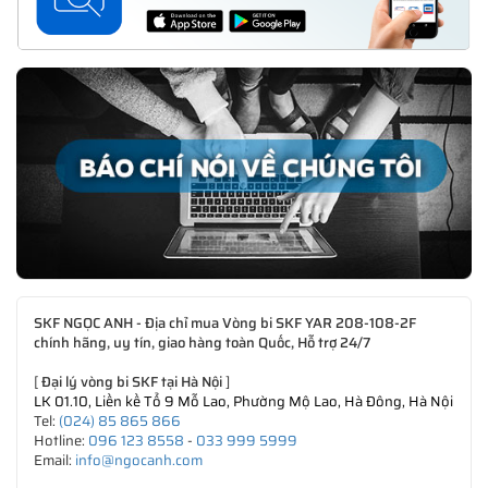
SKF NGỌC ANH - Địa chỉ mua Vòng bi SKF YAR 208-108-2F
chính hãng, uy tín, giao hàng toàn Quốc, Hỗ trợ 24/7
[
Đại lý vòng bi SKF tại Hà Nội
]
LK 01.10, Liền kề Tổ 9 Mỗ Lao, Phường Mộ Lao, Hà Đông, Hà Nội
Tel:
(024) 85 865 866
Hotline:
096 123 8558
-
033 999 5999
Email:
info@ngocanh.com