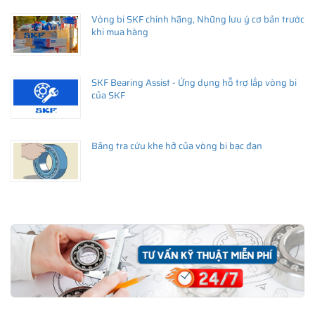
Vòng bi SKF chính hãng, Những lưu ý cơ bản trước
khi mua hàng
SKF Bearing Assist - Ứng dụng hỗ trợ lắp vòng bi
của SKF
THÔNG TIN HỮU ÍCH
•
Vòng bi SKF chính hãng, Những lưu ý cơ bản trước khi mua hàng
•
Bảng tra cứu khe hở của vòng bi bạc đạn
Xuất xứ vòng bi SKF chính hãng ở đâu?
•
Chất lượng vòng bi SKF chính hãng