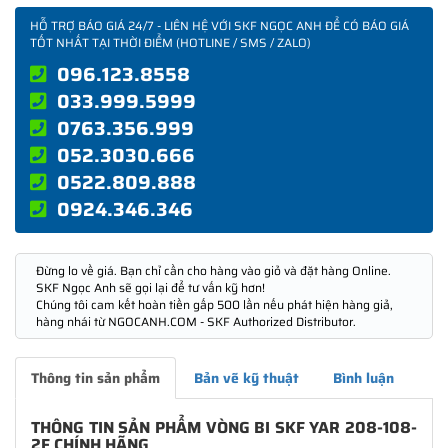
HỖ TRỢ BÁO GIÁ 24/7 - LIÊN HỆ VỚI SKF NGỌC ANH ĐỂ CÓ BÁO GIÁ
TỐT NHẤT TẠI THỜI ĐIỂM (HOTLINE / SMS / ZALO)
096.123.8558
033.999.5999
0763.356.999
052.3030.666
0522.809.888
0924.346.346
Đừng lo về giá. Bạn chỉ cần cho hàng vào giỏ và đặt hàng Online.
SKF Ngọc Anh sẽ gọi lại để tư vấn kỹ hơn!
Chúng tôi cam kết hoàn tiền gấp 500 lần nếu phát hiện hàng giả,
hàng nhái từ NGOCANH.COM - SKF Authorized Distributor.
Thông tin sản phẩm
Bản vẽ kỹ thuật
Bình luận
THÔNG TIN SẢN PHẨM VÒNG BI SKF YAR 208-108-
2F CHÍNH HÃNG