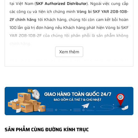
tại Việt Nam (
SKF Authorized Distributor
). Ngoài việc cung cấp
các công cụ và tiện ích chứng minh
Vòng bi SKF YAR 208-108-
2F chính hãng
tới Khách hàng, chúng tôi còn cam kết bồi hoàn
100 lần giá trị đơn hàng nếu Khách hàng phát hiện Vòng bi SKF
YAR 208-108-2F của chúng tôi phân phối là sản phẩm không
chính hãng.
Xem thêm
GIÁ BÁN VÒNG BI SKF YAR 208-108-2F CHÍNH
HÃNG LUÔN TỐT NHẤT
Tại
NGOCANH.COM
giá bán Vòng bi SKF YAR 208-108-2F luôn là
tốt nhất với nhiều ưu đãi kèm theo và các dịch vụ hẫu mãi sau
bán hàng. Chúng tôi cam kết luôn đồng hành cùng Khách hàng
trong suốt quá trình sử dụng các sản phẩm SKF chính hãng.
CHẾ ĐỘ BẢO HÀNH VÒNG BI SKF YAR 208-108-2F
CHÍNH HÃNG
SẢN PHẨM CÙNG ĐƯỜNG KÍNH TRỤC
Tất cả các sản phẩm SKF chính hãng do
SKF Ngọc Anh
phân