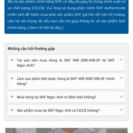
đều là sản phẩm chính hãng SKF, có đầy đủ giấy tờ chứng minh xuất xứ
và chất lượng (CO,CQ). Vui lòng sử dụng phần mềm SKF Authenticate
(miễn phí) để tránh mua phải sản phẩm SKF giả trôi nổi trên thị trường.
Liên hệ với chúng tôi nếu bạn cần trợ giúp thông tin về sản phẩm SKF
chính hãng. [
Xem chi tiết tại đây
]
Những câu hỏi thường gặp
★
Tại sao nên mua Vòng bi SKF YAR 208-108-2F tại SKF
Ngọc Anh?
★
Làm sao phân biệt được Vòng bi SKF YAR 208-108-2F chính
hãng?
★
Mua hàng tại SKF Ngọc Anh có đảm bảo không?
★
Sản phẩm mua tại SKF Ngọc Anh có COCQ không?