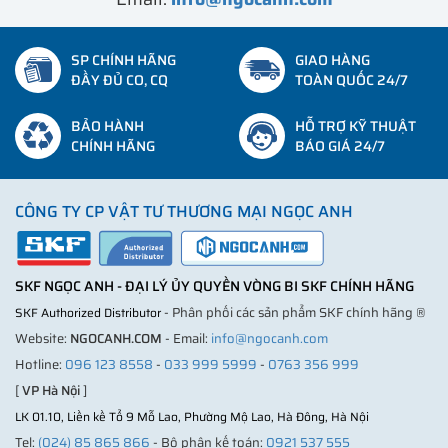
SP CHÍNH HÃNG
GIAO HÀNG
ĐẦY ĐỦ CO, CQ
TOÀN QUỐC 24/7
BẢO HÀNH
HỖ TRỢ KỸ THUẬT
CHÍNH HÃNG
BÁO GIÁ 24/7
CÔNG TY CP VẬT TƯ THƯƠNG MẠI NGỌC ANH
SKF NGỌC ANH - ĐẠI LÝ ỦY QUYỀN VÒNG BI SKF CHÍNH HÃNG
- Phân phối các sản phẩm SKF chính hãng ®
SKF Authorized Distributor
Website:
NGOCANH.COM
- Email:
info@ngocanh.com
Hotline:
096 123 8558
-
033 999 5999
-
0763 356 999
[
VP Hà Nội
]
LK 01.10, Liền kề Tổ 9 Mỗ Lao, Phường Mộ Lao, Hà Đông, Hà Nội
Tel:
(024) 85 865 866
- Bộ phận kế toán:
0921 537 555