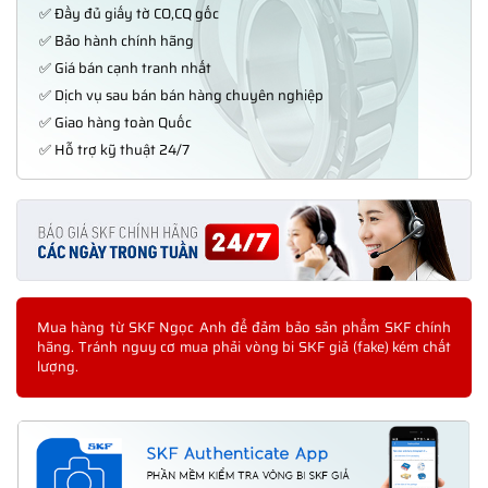
✅ Đầy đủ giấy tờ CO,CQ gốc
✅ Bảo hành chính hãng
✅ Giá bán cạnh tranh nhất
✅ Dịch vụ sau bán bán hàng chuyên nghiệp
✅ Giao hàng toàn Quốc
✅ Hỗ trợ kỹ thuật 24/7
Mua hàng từ SKF Ngọc Anh để đảm bảo sản phẩm SKF chính
hãng. Tránh nguy cơ mua phải vòng bi SKF giả (fake) kém chất
lượng.