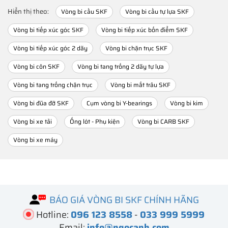
Hiển thị theo:
Vòng bi cầu SKF
Vòng bi cầu tự lựa SKF
Vòng bi tiếp xúc góc SKF
Vòng bi tiếp xúc bốn điểm SKF
Vòng bi tiếp xúc góc 2 dãy
Vòng bi chặn trục SKF
Vòng bi côn SKF
Vòng bi tang trống 2 dãy tự lựa
Vòng bi tang trống chặn trục
Vòng bi mắt trâu SKF
Vòng bi đũa đỡ SKF
Cụm vòng bi Y-bearings
Vòng bi kim
Vòng bi xe tải
Ống lót - Phụ kiện
Vòng bi CARB SKF
Vòng bi xe máy
BÁO GIÁ VÒNG BI SKF CHÍNH HÃNG
Hotline:
096 123 8558
-
033 999 5999
Email:
info@ngocanh.com