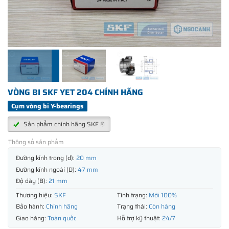
VÒNG BI SKF YET 204 CHÍNH HÃNG
Cụm vòng bi Y-bearings
Sản phẩm chính hãng SKF ®
Thông số sản phẩm
Đường kính trong (d):
20 mm
Đường kính ngoài (D):
47 mm
Độ dày (B):
21 mm
Thương hiệu:
SKF
Tình trạng:
Mới 100%
Bảo hành:
Chính hãng
Trạng thái:
Còn hàng
Giao hàng:
Toàn quốc
Hỗ trợ kỹ thuật:
24/7