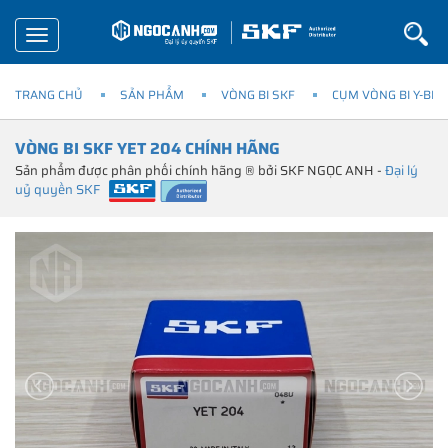
Toggle
navigation
TRANG CHỦ
SẢN PHẨM
VÒNG BI SKF
CỤM VÒNG BI Y-BEA
VÒNG BI SKF YET 204 CHÍNH HÃNG
Sản phẩm được phân phối chính hãng ® bởi SKF NGỌC ANH -
Đại lý
uỷ quyền SKF