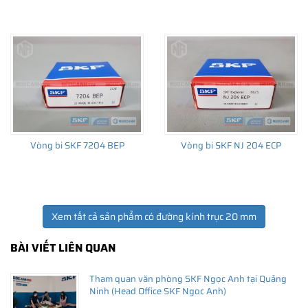
THÔNG TIN HỮU ÍCH
•
Vòng bi SKF chính hãng, Những lưu ý cơ bản trước khi mua hàng
•
Xuất xứ vòng bi SKF chính hãng ở đâu?
•
Chất lượng vòng bi SKF chính hãng
Vòng bi SKF 7204 BEP
Vòng bi SKF NJ 204 ECP
Xem tất cả sản phẩm có đường kính trục 20 mm
BÀI VIẾT LIÊN QUAN
Tham quan văn phòng SKF Ngọc Anh tại Quảng
Ninh (Head Office SKF Ngoc Anh)