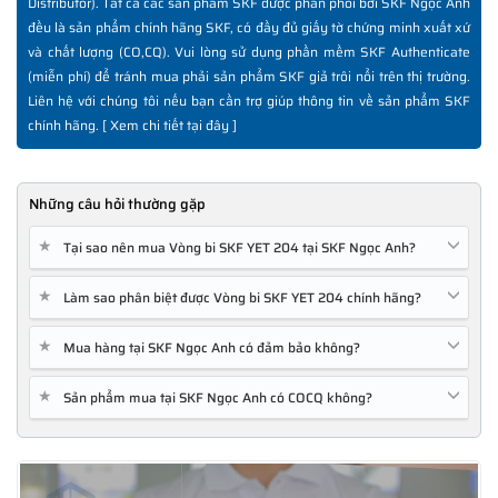
Distributor). Tất cả các sản phẩm SKF được phân phối bởi SKF Ngọc Anh
đều là sản phẩm chính hãng SKF, có đầy đủ giấy tờ chứng minh xuất xứ
và chất lượng (CO,CQ). Vui lòng sử dụng phần mềm SKF Authenticate
(miễn phí) để tránh mua phải sản phẩm SKF giả trôi nổi trên thị trường.
Liên hệ với chúng tôi nếu bạn cần trợ giúp thông tin về sản phẩm SKF
chính hãng. [
Xem chi tiết tại đây
]
Những câu hỏi thường gặp
★
Tại sao nên mua Vòng bi SKF YET 204 tại SKF Ngọc Anh?
★
Làm sao phân biệt được Vòng bi SKF YET 204 chính hãng?
★
Mua hàng tại SKF Ngọc Anh có đảm bảo không?
★
Sản phẩm mua tại SKF Ngọc Anh có COCQ không?