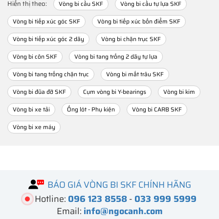
Hiển thị theo:
Vòng bi cầu SKF
Vòng bi cầu tự lựa SKF
Vòng bi tiếp xúc góc SKF
Vòng bi tiếp xúc bốn điểm SKF
Vòng bi tiếp xúc góc 2 dãy
Vòng bi chặn trục SKF
Vòng bi côn SKF
Vòng bi tang trống 2 dãy tự lựa
Vòng bi tang trống chặn trục
Vòng bi mắt trâu SKF
Vòng bi đũa đỡ SKF
Cụm vòng bi Y-bearings
Vòng bi kim
Vòng bi xe tải
Ống lót - Phụ kiện
Vòng bi CARB SKF
Vòng bi xe máy
BÁO GIÁ VÒNG BI SKF CHÍNH HÃNG
Hotline:
096 123 8558
-
033 999 5999
Email:
info@ngocanh.com