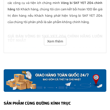
các công cụ và tiện ích chứng minh
Vòng bi SKF YET 204 chính
hãng
tới Khách hàng, chúng tôi còn cam kết bồi hoàn 100 lần giá
trị đơn hàng nếu Khách hàng phát hiện Vòng bi SKF YET 204
của chúng tôi phân phối là sản phẩm không chính hãng.
GIÁ BÁN VÒNG BI SKF YET 204 CHÍNH HÃNG LUÔN
TỐT NHẤT
Xem thêm
Tại
NGOCANH.COM
giá bán Vòng bi SKF YET 204 luôn là tốt
nhất với nhiều ưu đãi kèm theo và các dịch vụ hẫu mãi sau bán
hàng. Chúng tôi cam kết luôn đồng hành cùng Khách hàng
trong suốt quá trình sử dụng các sản phẩm SKF chính hãng.
CHẾ ĐỘ BẢO HÀNH VÒNG BI SKF YET 204 CHÍNH
HÃNG
Tất cả các sản phẩm SKF chính hãng do
SKF Ngọc Anh
phân
phối đều được bảo hành chính hãng theo đúng tiêu chuẩn bảo
SẢN PHẨM CÙNG ĐƯỜNG KÍNH TRỤC
hành của nhà sản xuất.