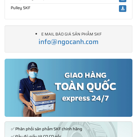
Pulley SKF
E MAIL BÁO GIÁ SẢN PHẨM SKF
info@ngocanh.com
✅ Phân phối sản phẩm SKF chính hãng
✅ Đầy đủ giấy tờ CO,CQ gốc