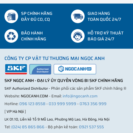
SP CHÍNH HÃNG
GIAO HÀNG
ĐẦY ĐỦ CO, CQ
TOÀN QUỐC 24/7
BẢO HÀNH
HỖ TRỢ KỸ THUẬT
CHÍNH HÃNG
BÁO GIÁ 24/7
CÔNG TY CP VẬT TƯ THƯƠNG MẠI NGỌC ANH
SKF NGỌC ANH - ĐẠI LÝ ỦY QUYỀN VÒNG BI SKF CHÍNH HÃNG
- Phân phối các sản phẩm SKF chính hãng ®
SKF Authorized Distributor
Website:
NGOCANH.COM
- Email:
info@ngocanh.com
Hotline:
096 123 8558
-
033 999 5999
-
0763 356 999
[
VP Hà Nội
]
LK 01.10, Liền kề Tổ 9 Mỗ Lao, Phường Mộ Lao, Hà Đông, Hà Nội
Tel:
(024) 85 865 866
- Bộ phận kế toán:
0921 537 555