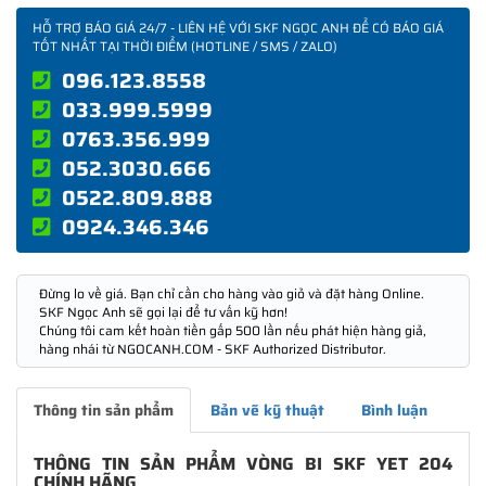
HỖ TRỢ BÁO GIÁ 24/7 - LIÊN HỆ VỚI SKF NGỌC ANH ĐỂ CÓ BÁO GIÁ
TỐT NHẤT TẠI THỜI ĐIỂM (HOTLINE / SMS / ZALO)
096.123.8558
033.999.5999
0763.356.999
052.3030.666
0522.809.888
0924.346.346
Đừng lo về giá. Bạn chỉ cần cho hàng vào giỏ và đặt hàng Online.
SKF Ngọc Anh sẽ gọi lại để tư vấn kỹ hơn!
Chúng tôi cam kết hoàn tiền gấp 500 lần nếu phát hiện hàng giả,
hàng nhái từ NGOCANH.COM - SKF Authorized Distributor.
Thông tin sản phẩm
Bản vẽ kỹ thuật
Bình luận
THÔNG TIN SẢN PHẨM VÒNG BI SKF YET 204
CHÍNH HÃNG