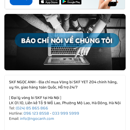
SKF NGỌC ANH - Địa chỉ mua Vòng bi SKF YET 204 chính hãng,
uy tín, giao hàng toàn Quốc, Hỗ trợ 24/7
[
Đại lý vòng bi SKF tại Hà Nội
]
LK 01.10, Liền kề Tổ 9 Mỗ Lao, Phường Mộ Lao, Hà Đông, Hà Nội
Tel:
(024) 85 865 866
Hotline:
096 123 8558
-
033 999 5999
Email:
info@ngocanh.com