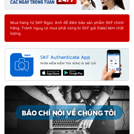
Mua hàng từ SKF Ngọc Anh để đảm bảo sản phẩm SKF chính
hãng. Tránh nguy cơ mua phải vòng bi SKF giả (fake) kém chất
lượng.