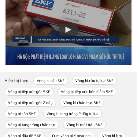
Hiển thị theo:
Vòng bi cầu SKF
Vòng bi cầu tự lựa SKF
Vòng bi tiếp xúc góc SKF
Vòng bi tiếp xúc bốn điểm SKF
Vòng bi tiếp xúc góc 2 dãy
Vòng bi chặn trục SKF
Vòng bi côn SKF
Vòng bi tang trống 2 dãy tự lựa
Vòng bi tang trống chặn trục
Vòng bi mắt trâu SKF
Vòng bi đũa đỡ SKF
Cụm vòng bi Y-bearings
Vòng bi kim