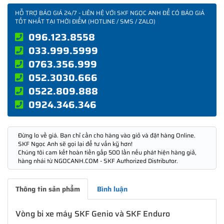
HỖ TRỢ BÁO GIÁ 24/7 - LIÊN HỆ VỚI SKF NGỌC ANH ĐỂ CÓ BÁO GIÁ
TỐT NHẤT TẠI THỜI ĐIỂM (HOTLINE / SMS / ZALO)
096.123.8558
033.999.5999
0763.356.999
052.3030.666
0522.809.888
0924.346.346
Đừng lo về giá. Bạn chỉ cần cho hàng vào giỏ và đặt hàng Online.
SKF Ngọc Anh sẽ gọi lại để tư vấn kỹ hơn!
Chúng tôi cam kết hoàn tiền gấp 500 lần nếu phát hiện hàng giả,
hàng nhái từ NGOCANH.COM - SKF Authorized Distributor.
Thông tin sản phẩm
Bình luận
Vòng bi xe máy SKF Genio và SKF Enduro