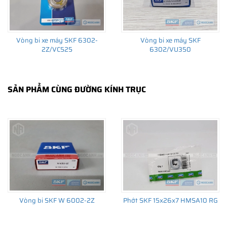
Vòng bi xe máy SKF 6302-
Vòng bi xe máy SKF
2Z/VC525
6302/VU350
SẢN PHẨM CÙNG ĐƯỜNG KÍNH TRỤC
Vòng bi SKF W 6002-2Z
Phớt SKF 15x26x7 HMSA10 RG