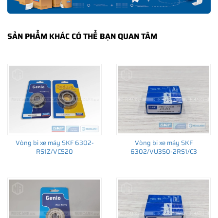
SẢN PHẨM KHÁC CÓ THỂ BẠN QUAN TÂM
Vòng bi xe máy SKF 6302-
Vòng bi xe máy SKF
RS1Z/VC520
6302/VU350-2RS1/C3