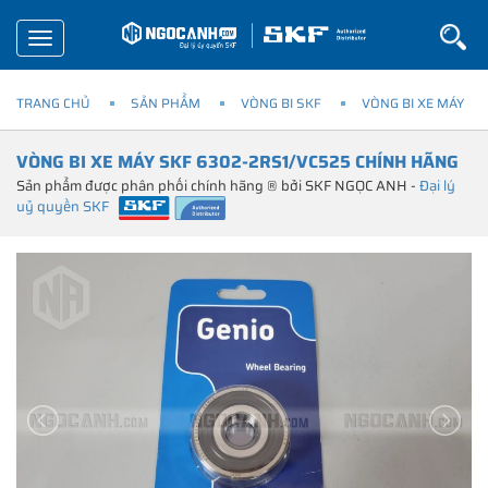
Toggle
navigation
TRANG CHỦ
SẢN PHẨM
VÒNG BI SKF
VÒNG BI XE MÁY
VÒNG BI XE MÁY SKF 6302-2RS1/VC525 CHÍNH HÃNG
Sản phẩm được phân phối chính hãng ® bởi SKF NGỌC ANH -
Đại lý
uỷ quyền SKF