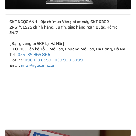
SKF NGỌC ANH - Địa chỉ mua Vòng bi xe máy SKF 6302-
2RS1/VC525 chính hãng, uy tín, giao hàng toàn Quốc, Hỗ trợ
24/7
[
Đại lý vòng bi SKF tại Hà Nội
]
LK 01.10, Liền kề Tổ 9 Mỗ Lao, Phường Mộ Lao, Hà Đông, Hà Nội
Tel:
(024) 85 865 866
Hotline:
096 123 8558
-
033 999 5999
Email:
info@ngocanh.com