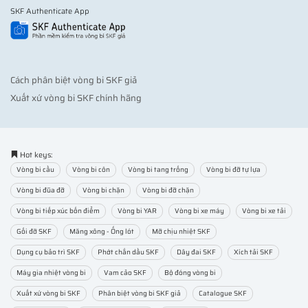
SKF Authenticate App
Cách phân biệt vòng bi SKF giả
Xuất xứ vòng bi SKF chính hãng
Hot keys:
Vòng bi cầu
Vòng bi côn
Vòng bi tang trống
Vòng bi đỡ tự lựa
Vòng bi đũa đỡ
Vòng bi chặn
Vòng bi đỡ chặn
Vòng bi tiếp xúc bốn điểm
Vòng bi YAR
Vòng bi xe máy
Vòng bi xe tải
Gối đỡ SKF
Măng xông - Ống lót
Mỡ chịu nhiệt SKF
Dụng cụ bảo trì SKF
Phớt chắn dầu SKF
Dây đai SKF
Xích tải SKF
Máy gia nhiệt vòng bi
Vam cảo SKF
Bộ đóng vòng bi
Xuất xứ vòng bi SKF
Phân biệt vòng bi SKF giả
Catalogue SKF