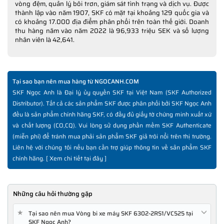
vòng đệm, quản lý bôi trơn, giám sát tình trạng và dịch vụ. Được
thành lập vào năm 1907, SKF có mặt tại khoảng 129 quốc gia và
có khoảng 17.000 địa điểm phân phối trên toàn thế giới. Doanh
thu hàng năm vào năm 2022 là 96,933 triệu SEK và số lượng
nhân viên là 42,641.
Tại sao bạn nên mua hàng từ NGOCANH.COM
SKF Ngọc Anh là Đại lý ủy quyền SKF tại Việt Nam (SKF Authorized
Distributor). Tất cả các sản phẩm SKF được phân phối bởi SKF Ngọc Anh
đều là sản phẩm chính hãng SKF, có đầy đủ giấy tờ chứng minh xuất xứ
và chất lượng (CO,CQ). Vui lòng sử dụng phần mềm SKF Authenticate
(miễn phí) để tránh mua phải sản phẩm SKF giả trôi nổi trên thị trường.
Liên hệ với chúng tôi nếu bạn cần trợ giúp thông tin về sản phẩm SKF
chính hãng. [
Xem chi tiết tại đây
]
Những câu hỏi thường gặp
★
Tại sao nên mua Vòng bi xe máy SKF 6302-2RS1/VC525 tại
SKF Ngọc Anh?