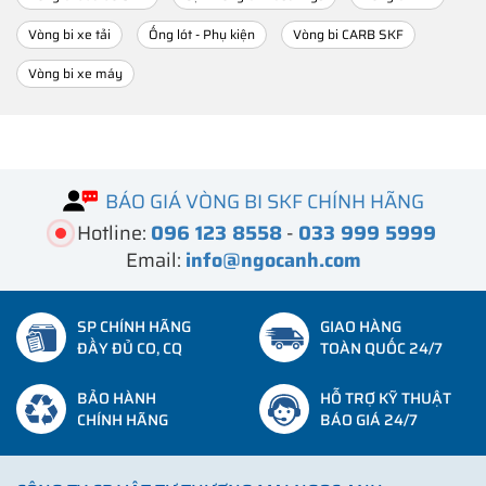
Vòng bi xe tải
Ống lót - Phụ kiện
Vòng bi CARB SKF
Vòng bi xe máy
BÁO GIÁ VÒNG BI SKF CHÍNH HÃNG
Hotline:
096 123 8558
-
033 999 5999
Email:
info@ngocanh.com
SP CHÍNH HÃNG
GIAO HÀNG
ĐẦY ĐỦ CO, CQ
TOÀN QUỐC 24/7
BẢO HÀNH
HỖ TRỢ KỸ THUẬT
CHÍNH HÃNG
BÁO GIÁ 24/7