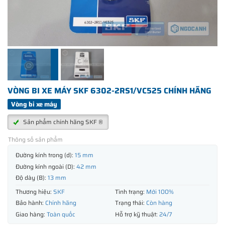
VÒNG BI XE MÁY SKF 6302-2RS1/VC525 CHÍNH HÃNG
Vòng bi xe máy
Sản phẩm chính hãng SKF ®
Thông số sản phẩm
Đường kính trong (d):
15 mm
Đường kính ngoài (D):
42 mm
Độ dày (B):
13 mm
Thương hiệu:
SKF
Tình trạng:
Mới 100%
Bảo hành:
Chính hãng
Trạng thái:
Còn hàng
Giao hàng:
Toàn quốc
Hỗ trợ kỹ thuật:
24/7