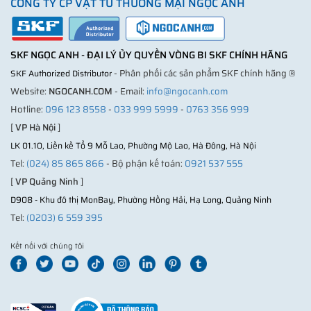
CÔNG TY CP VẬT TƯ THƯƠNG MẠI NGỌC ANH
SKF NGỌC ANH - ĐẠI LÝ ỦY QUYỀN VÒNG BI SKF CHÍNH HÃNG
- Phân phối các sản phẩm SKF chính hãng ®
SKF Authorized Distributor
Website:
NGOCANH.COM
- Email:
info@ngocanh.com
Hotline:
096 123 8558
-
033 999 5999
-
0763 356 999
[
VP Hà Nội
]
LK 01.10, Liền kề Tổ 9 Mỗ Lao, Phường Mộ Lao, Hà Đông, Hà Nội
Tel:
(024) 85 865 866
- Bộ phận kế toán:
0921 537 555
[
VP Quảng Ninh
]
D908 - Khu đô thị MonBay, Phường Hồng Hải, Hạ Long, Quảng Ninh
Tel:
(0203) 6 559 395
Kết nối với chúng tôi