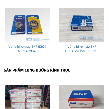
Tất cả các sản phẩm SKF chính hãng do
SKF Ngọc Anh
phân
phối đều được bảo hành chính hãng theo đúng tiêu chuẩn bảo
hành của nhà sản xuất.
CÁCH NHẬN BIẾT VÀ PHÂN BIỆT VÒNG BI XE MÁY
SKF 6304/VU350/C3 CHÍNH HÃNG
Mua hàng tại các đại lý ủy quyền của SKF để yên tâm về nguồn
Vòng bi xe máy SKF 6304
Vòng bi xe máy SKF
gốc của sản phẩm. Ngoài ra bạn cũng có thể tự kiểm tra và phân
TN9/C4LVC476
6304/VU350-2RS1/C3
biệt các sản phẩm SKF chính hãng bằng các cách sau:
✅
Những cách phân biệt vòng bi SKF giả bằng mắt thường
✅
SẢN PHẨM CÙNG ĐƯỜNG KÍNH TRỤC
SKF Authenticate, Phần mềm kiểm tra vòng bi SKF giả
✅
Cảnh báo của chuyên gia SKF về vòng bi SKF giả