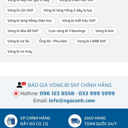
Vòng bi côn SKF
Vòng bi tang trống 2 dãy tự lựa
Vòng bi tang trống chặn trục
Vòng bi mắt trâu SKF
Vòng bi đũa đỡ SKF
Cụm vòng bi Y-bearings
Vòng bi kim
Vòng bi xe tải
Ống lót - Phụ kiện
Vòng bi CARB SKF
Vòng bi xe máy
BÁO GIÁ VÒNG BI SKF CHÍNH HÃNG
Hotline:
096 123 8558
-
033 999 5999
Email:
info@ngocanh.com
SP CHÍNH HÃNG
GIAO HÀNG
ĐẦY ĐỦ CO, CQ
TOÀN QUỐC 24/7