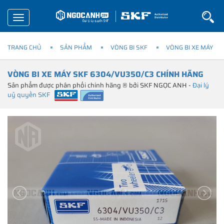
Toggle
navigation
TRANG CHỦ
SẢN PHẨM
VÒNG BI SKF
VÒNG BI XE MÁY
VÒNG BI XE MÁY SKF 6304/VU350/C3 CHÍNH HÃNG
Sản phẩm được phân phối chính hãng ® bởi SKF NGỌC ANH -
Đại lý
uỷ quyền SKF