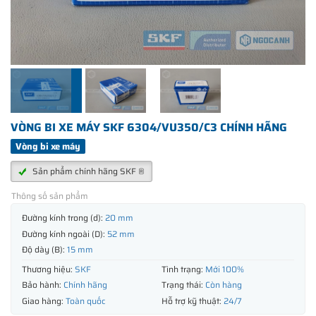
VÒNG BI XE MÁY SKF 6304/VU350/C3 CHÍNH HÃNG
Vòng bi xe máy
Sản phẩm chính hãng SKF ®
Thông số sản phẩm
Đường kính trong (d):
20 mm
Đường kính ngoài (D):
52 mm
Độ dày (B):
15 mm
Thương hiệu:
SKF
Tình trạng:
Mới 100%
Bảo hành:
Chính hãng
Trạng thái:
Còn hàng
Giao hàng:
Toàn quốc
Hỗ trợ kỹ thuật:
24/7