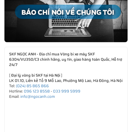
SKF NGỌC ANH - Địa chỉ mua Vòng bi xe máy SKF
6304/VU350/C3 chính hãng, uy tín, giao hàng toàn Quốc, Hỗ trợ
24/7
[
Đại lý vòng bi SKF tại Hà Nội
]
LK 01.10, Liền kề Tổ 9 Mỗ Lao, Phường Mộ Lao, Hà Đông, Hà Nội
Tel:
(024) 85 865 866
Hotline:
096 123 8558
-
033 999 5999
Email:
info@ngocanh.com