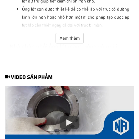
lót dự trữ giúp tiết kiệm chi phí tồn kho.
Ống lót côn được thiết kế để có thể lắp với trục có đường
kính lớn hơn hoặc nhỏ hơn một ít, cho phép tạo được áp
lực lắp cần thiết ngay cả đối với trục bị mòn.
Xem thêm
Nhà phân phối
ống lót măng xông
vòng bi
chính hãng SKF
VIDEO SẢN PHẨM