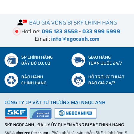
BÁO GIÁ VÒNG BI SKF CHÍNH HÃNG
Hotline:
096 123 8558
-
033 999 5999
Email:
info@ngocanh.com
SP CHÍNH HÃNG
GIAO HÀNG
ĐẦY ĐỦ CO, CQ
TOÀN QUỐC 24/7
BẢO HÀNH
HỖ TRỢ KỸ THUẬT
CHÍNH HÃNG
BÁO GIÁ 24/7
CÔNG TY CP VẬT TƯ THƯƠNG MẠI NGỌC ANH
SKF NGỌC ANH - ĐẠI LÝ ỦY QUYỀN VÒNG BI SKF CHÍNH HÃNG
- Phân phối các sản phẩm SKF chính hãng ®
SKF Authorized Distributor