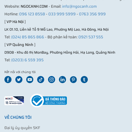
Website:
NGOCANH.COM
- Email:
info@ngocanh.com
Hotline:
096 123 8558
-
033 999 5999
-
0763 356 999
[
VP Hà Nội
]
LK 01.10, Liền kề Tổ 9 Mỗ Lao, Phường Mộ Lao, Hà Đông, Hà Nội
Tel:
(024) 85 865 866
- Bộ phận kế toán:
0921 537 555
[
VP Quảng Ninh
]
D908 - Khu đô thị MonBay, Phường Hồng Hải, Hạ Long, Quảng Ninh
Tel:
(0203) 6 559 395
Kết nối với chúng tôi
VỀ CHÚNG TÔI
Đại lý ủy quyền SKF