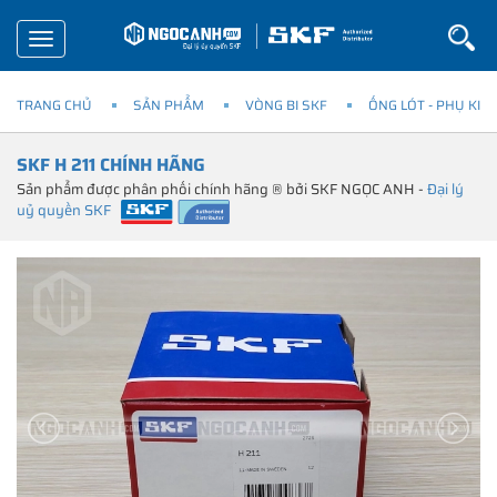
Toggle
navigation
TRANG CHỦ
SẢN PHẨM
VÒNG BI SKF
ỐNG LÓT - PHỤ KIỆ
SKF H 211 CHÍNH HÃNG
Sản phẩm được phân phối chính hãng ® bởi SKF NGỌC ANH -
Đại lý
uỷ quyền SKF