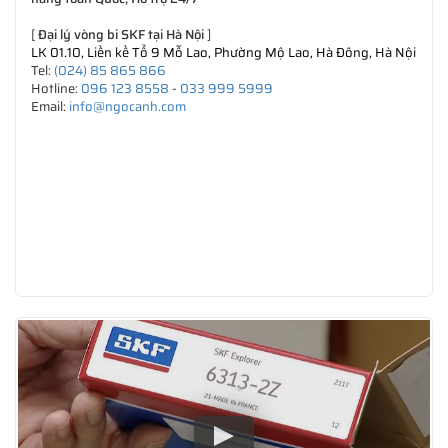
[
Đại lý vòng bi SKF tại Hà Nội
]
LK 01.10, Liền kề Tổ 9 Mỗ Lao, Phường Mộ Lao, Hà Đông, Hà Nội
Tel:
(024) 85 865 866
Hotline:
096 123 8558
-
033 999 5999
Email:
info@ngocanh.com