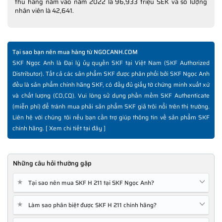
thu hàng năm vào năm 2022 là 96,933 triệu SEK và số lượng
nhân viên là 42,641.
Tại sao bạn nên mua hàng từ NGOCANH.COM
SKF Ngọc Anh là Đại lý ủy quyền SKF tại Việt Nam (SKF Authorized
Distributor). Tất cả các sản phẩm SKF được phân phối bởi SKF Ngọc Anh
đều là sản phẩm chính hãng SKF, có đầy đủ giấy tờ chứng minh xuất xứ
và chất lượng (CO,CQ). Vui lòng sử dụng phần mềm SKF Authenticate
(miễn phí) để tránh mua phải sản phẩm SKF giả trôi nổi trên thị trường.
Liên hệ với chúng tôi nếu bạn cần trợ giúp thông tin về sản phẩm SKF
chính hãng. [
Xem chi tiết tại đây
]
Những câu hỏi thường gặp
★
Tại sao nên mua SKF H 211 tại SKF Ngọc Anh?
★
Làm sao phân biệt được SKF H 211 chính hãng?