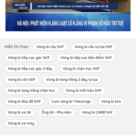
Hiển thị theo:
Vòng bi cầu SKF
Vòng bi cầu tự lựa SKF
Vòng bi tiếp xúc góc SKF
Vòng bi tiếp xúc bốn điểm SKF
Vòng bi tiếp xúc góc 2 dãy
Vòng bi chặn trục SKF
Vòng bi côn SKF
Vòng bi tang trống 2 dãy tự lựa
Vòng bi tang trống chặn trục
Vòng bi mắt trâu SKF
Vòng bi đũa đỡ SKF
Cụm vòng bi Y-bearings
Vòng bi kim
Vòng bi xe tải
Ống lót - Phụ kiện
Vòng bi CARB SKF
Vòng bi xe máy