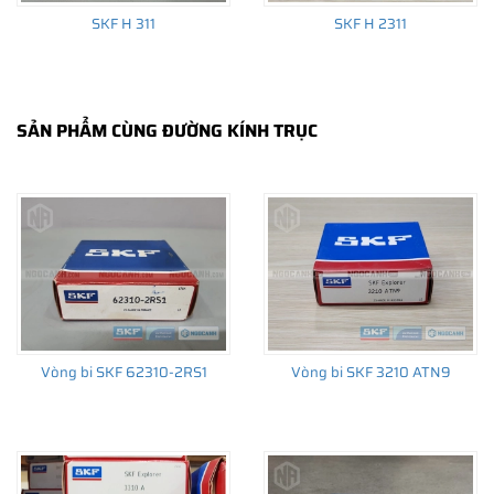
SKF H 311
SKF H 2311
SẢN PHẨM CÙNG ĐƯỜNG KÍNH TRỤC
Vòng bi SKF 62310-2RS1
Vòng bi SKF 3210 ATN9