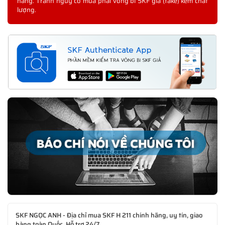
hãng. Tránh nguy cơ mua phải vòng bi SKF giả (fake) kém chất
lượng.
SKF NGỌC ANH - Địa chỉ mua SKF H 211 chính hãng, uy tín, giao
hàng toàn Quốc, Hỗ trợ 24/7