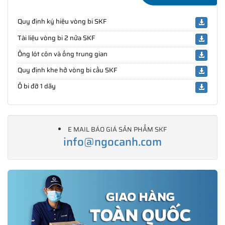
Quy định ký hiệu vòng bi SKF
Tài liệu vòng bi 2 nửa SKF
Ống lót côn và ống trung gian
Quy định khe hở vòng bi cầu SKF
Ổ bi đỡ 1 dãy
E MAIL BÁO GIÁ SẢN PHẨM SKF
info@ngocanh.com