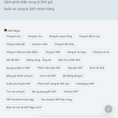
Cách phân biệt vòng bi SKF giả
Xuất xứ vòng bi SKF chính hãng
Hot keys:
Vòng bi cầu
Vòng bi côn
Vòng bi tang trống
Vòng bi đỡ tự lựa
Vòng bi đũa đỡ
Vòng bi chặn
Vòng bi đỡ chặn
Vòng bi tiếp xúc bốn điểm
Vòng bi YAR
Vòng bi xe máy
Vòng bi xe tải
Gối đỡ SKF
Măng xông - Ống lót
Mỡ chịu nhiệt SKF
Dụng cụ bảo trì SKF
Phớt chắn dầu SKF
Dây đai SKF
Xích tải SKF
Máy gia nhiệt vòng bi
Vam cảo SKF
Bộ đóng vòng bi
Xuất xứ vòng bi SKF
Phân biệt vòng bi SKF giả
Catalogue SKF
Tra cứu vòng bi
Đại lý ủy quyền SKF
Vòng bi SKF
SKF Authenticate App
Top vòng bi SKF bán chạy
Báo chí nói về SKF Ngọc Anh