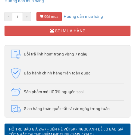
Hướng dẫn mua hàng
Hướng dẫn mua hàng
-
+
Đặt mua
GỌI MUA HÀNG
Đổi trả linh hoạt trong vòng 7 ngày
Bảo hành chính hãng trên toàn quốc
Sản phẩm mới 100% nguyên seal
Giao hàng toàn quốc tất cả các ngày trong tuần
HỖ TRỢ BÁO GIÁ 24/7 - LIÊN HỆ VỚI SKF NGỌC ANH ĐỂ CÓ BÁO GIÁ
TỐT NHẤT TẠI THỜI ĐIỂM (HOTLINE / SMS / ZALO)