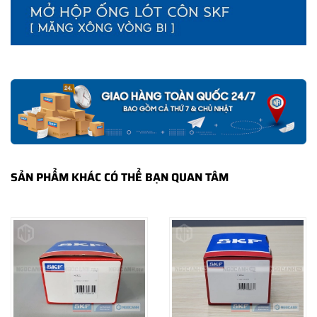
SKF Ngọc Anh - Phân phối uỷ quyền các sản phẩm SKF chính
hãng ®
Website: NGOCANH.COM - Email: info@ngocanh.com
Hotline: 096 123 8558 - 033 999 5999
[ VP Hà Nội ] LK 01.10 - Liền kề Tổ 9 Mỗ Lao, Hà Đông, Hà
Nội
Tel: (024) 85 865 866
SẢN PHẨM KHÁC CÓ THỂ BẠN QUAN TÂM