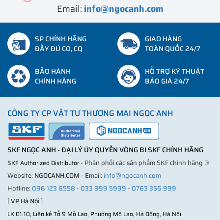
Email:
info@ngocanh.com
SP CHÍNH HÃNG
GIAO HÀNG
ĐẦY ĐỦ CO, CQ
TOÀN QUỐC 24/7
BẢO HÀNH
HỖ TRỢ KỸ THUẬT
CHÍNH HÃNG
BÁO GIÁ 24/7
CÔNG TY CP VẬT TƯ THƯƠNG MẠI NGỌC ANH
SKF NGỌC ANH - ĐẠI LÝ ỦY QUYỀN VÒNG BI SKF CHÍNH HÃNG
- Phân phối các sản phẩm SKF chính hãng ®
SKF Authorized Distributor
Website:
NGOCANH.COM
- Email:
info@ngocanh.com
Hotline:
096 123 8558
-
033 999 5999
-
0763 356 999
[
VP Hà Nội
]
LK 01.10, Liền kề Tổ 9 Mỗ Lao, Phường Mộ Lao, Hà Đông, Hà Nội