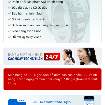
✅ Phân phối sản phẩm SKF chính hãng
✅ Đầy đủ giấy tờ CO,CQ gốc
✅ Bảo hành chính hãng
✅ Giá bán cạnh tranh nhất
✅ Dịch vụ sau bán bán hàng chuyên nghiệp
✅ Giao hàng toàn Quốc
✅ Hỗ trợ kỹ thuật 24/7
Mua hàng từ SKF Ngọc Anh để đảm bảo sản phẩm SKF chính
hãng. Tránh nguy cơ mua phải vòng bi SKF giả (fake) kém chất
lượng.