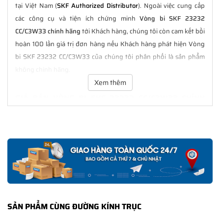
tại Việt Nam (
SKF Authorized Distributor
). Ngoài việc cung cấp
các công cụ và tiện ích chứng minh
Vòng bi SKF 23232
CC/C3W33 chính hãng
tới Khách hàng, chúng tôi còn cam kết bồi
hoàn 100 lần giá trị đơn hàng nếu Khách hàng phát hiện Vòng
bi SKF 23232 CC/C3W33 của chúng tôi phân phối là sản phẩm
không chính hãng.
Xem thêm
GIÁ BÁN VÒNG BI SKF 23232 CC/C3W33 CHÍNH
HÃNG LUÔN TỐT NHẤT
Tại
NGOCANH.COM
giá bán Vòng bi SKF 23232 CC/C3W33 luôn
là tốt nhất với nhiều ưu đãi kèm theo và các dịch vụ hẫu mãi sau
bán hàng. Chúng tôi cam kết luôn đồng hành cùng Khách hàng
trong suốt quá trình sử dụng các sản phẩm SKF chính hãng.
CHẾ ĐỘ BẢO HÀNH VÒNG BI SKF 23232 CC/C3W33
CHÍNH HÃNG
SẢN PHẨM CÙNG ĐƯỜNG KÍNH TRỤC
Tất cả các sản phẩm SKF chính hãng do
SKF Ngọc Anh
phân