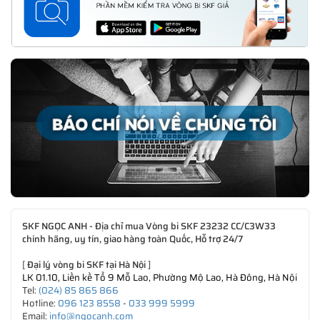
SKF NGỌC ANH - Địa chỉ mua Vòng bi SKF 23232 CC/C3W33
chính hãng, uy tín, giao hàng toàn Quốc, Hỗ trợ 24/7
[
Đại lý vòng bi SKF tại Hà Nội
]
LK 01.10, Liền kề Tổ 9 Mỗ Lao, Phường Mộ Lao, Hà Đông, Hà Nội
Tel:
(024) 85 865 866
Hotline:
096 123 8558
-
033 999 5999
Email:
info@ngocanh.com