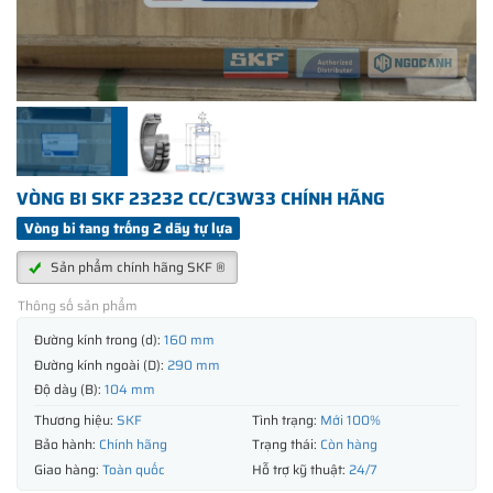
VÒNG BI SKF 23232 CC/C3W33 CHÍNH HÃNG
Vòng bi tang trống 2 dãy tự lựa
Sản phẩm chính hãng SKF ®
Thông số sản phẩm
Đường kính trong (d):
160 mm
Đường kính ngoài (D):
290 mm
Độ dày (B):
104 mm
Thương hiệu:
SKF
Tình trạng:
Mới 100%
Bảo hành:
Chính hãng
Trạng thái:
Còn hàng
Giao hàng:
Toàn quốc
Hỗ trợ kỹ thuật:
24/7