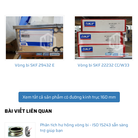
THÔNG TIN HỮU ÍCH
•
Vòng bi SKF chính hãng, Những lưu ý cơ bản trước khi mua hàng
•
Xuất xứ vòng bi SKF chính hãng ở đâu?
Vòng bi SKF 29432 E
Vòng bi SKF 22232 CC/W33
•
Chất lượng vòng bi SKF chính hãng
Xem tất cả sản phẩm có đường kính trục 160 mm
BÀI VIẾT LIÊN QUAN
Phân tích hư hỏng vòng bi - ISO 15243 sẵn sàng
trợ giúp bạn