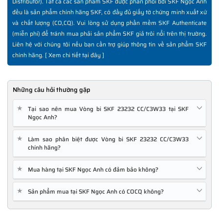
Distributor). Tất cả các sản phẩm SKF được phân phối bởi SKF Ngọc Anh
đều là sản phẩm chính hãng SKF, có đầy đủ giấy tờ chứng minh xuất xứ
và chất lượng (CO,CQ). Vui lòng sử dụng phần mềm SKF Authenticate
(miễn phí) để tránh mua phải sản phẩm SKF giả trôi nổi trên thị trường.
Liên hệ với chúng tôi nếu bạn cần trợ giúp thông tin về sản phẩm SKF
chính hãng. [
Xem chi tiết tại đây
]
Những câu hỏi thường gặp
★
Tại sao nên mua Vòng bi SKF 23232 CC/C3W33 tại SKF
Ngọc Anh?
★
Làm sao phân biệt được Vòng bi SKF 23232 CC/C3W33
chính hãng?
★
Mua hàng tại SKF Ngọc Anh có đảm bảo không?
★
Sản phẩm mua tại SKF Ngọc Anh có COCQ không?