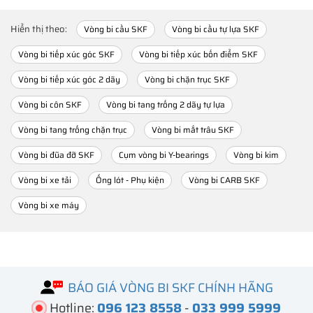
Hiển thị theo:
Vòng bi cầu SKF
Vòng bi cầu tự lựa SKF
Vòng bi tiếp xúc góc SKF
Vòng bi tiếp xúc bốn điểm SKF
Vòng bi tiếp xúc góc 2 dãy
Vòng bi chặn trục SKF
Vòng bi côn SKF
Vòng bi tang trống 2 dãy tự lựa
Vòng bi tang trống chặn trục
Vòng bi mắt trâu SKF
Vòng bi đũa đỡ SKF
Cụm vòng bi Y-bearings
Vòng bi kim
Vòng bi xe tải
Ống lót - Phụ kiện
Vòng bi CARB SKF
Vòng bi xe máy
BÁO GIÁ VÒNG BI SKF CHÍNH HÃNG
Hotline:
096 123 8558
-
033 999 5999