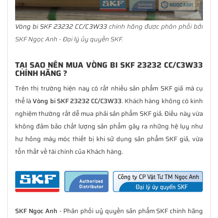
Vòng bi SKF 23232 CC/C3W33
chính hãng được phân phối bởi
SKF Ngọc Anh - Đại lý ủy quyền SKF.
TẠI SAO NÊN MUA VÒNG BI SKF 23232 CC/C3W33
CHÍNH HÃNG ?
Trên thị trường hiện nay có rất nhiều sản phẩm SKF giả mà cụ
thể là
Vòng bi SKF 23232 CC/C3W33
. Khách hàng không có kinh
nghiệm thường rất dễ mua phải sản phẩm SKF giả. Điều này vừa
không đảm bảo chất lượng sản phẩm gây ra những hệ lụy như
hư hỏng máy móc thiết bị khi sử dụng sản phẩm SKF giả, vừa
tổn thất về tài chính của Khách hàng.
SKF Ngọc Anh
- Phân phối uỷ quyền sản phẩm SKF chính hãng