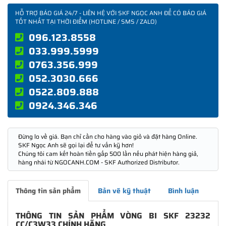
HỖ TRỢ BÁO GIÁ 24/7 - LIÊN HỆ VỚI SKF NGỌC ANH ĐỂ CÓ BÁO GIÁ
TỐT NHẤT TẠI THỜI ĐIỂM (HOTLINE / SMS / ZALO)
096.123.8558
033.999.5999
0763.356.999
052.3030.666
0522.809.888
0924.346.346
Đừng lo về giá. Bạn chỉ cần cho hàng vào giỏ và đặt hàng Online.
SKF Ngọc Anh sẽ gọi lại để tư vấn kỹ hơn!
Chúng tôi cam kết hoàn tiền gấp 500 lần nếu phát hiện hàng giả,
hàng nhái từ NGOCANH.COM - SKF Authorized Distributor.
Thông tin sản phẩm
Bản vẽ kỹ thuật
Bình luận
THÔNG TIN SẢN PHẨM VÒNG BI SKF 23232
CC/C3W33 CHÍNH HÃNG