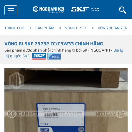
Toggle
navigation
TRANG CHỦ
SẢN PHẨM
VÒNG BI SKF
VÒNG BI TANG TRỐN
VÒNG BI SKF 23232 CC/C3W33 CHÍNH HÃNG
Sản phẩm được phân phối chính hãng ® bởi SKF NGỌC ANH -
Đại lý
uỷ quyền SKF