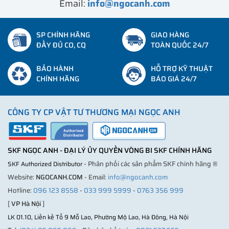
Email:
info@ngocanh.com
SP CHÍNH HÃNG
GIAO HÀNG
ĐẦY ĐỦ CO, CQ
TOÀN QUỐC 24/7
BẢO HÀNH
HỖ TRỢ KỸ THUẬT
CHÍNH HÃNG
BÁO GIÁ 24/7
CÔNG TY CP VẬT TƯ THƯƠNG MẠI NGỌC ANH
SKF NGỌC ANH - ĐẠI LÝ ỦY QUYỀN VÒNG BI SKF CHÍNH HÃNG
- Phân phối các sản phẩm SKF chính hãng ®
SKF Authorized Distributor
Website:
NGOCANH.COM
- Email:
info@ngocanh.com
Hotline:
096 123 8558
-
033 999 5999
-
0763 356 999
[
VP Hà Nội
]
LK 01.10, Liền kề Tổ 9 Mỗ Lao, Phường Mộ Lao, Hà Đông, Hà Nội