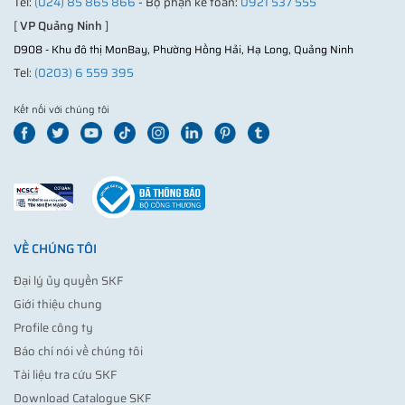
Tel:
(024) 85 865 866
- Bộ phận kế toán:
0921 537 555
[
VP Quảng Ninh
]
D908 - Khu đô thị MonBay, Phường Hồng Hải, Hạ Long, Quảng Ninh
Tel:
(0203) 6 559 395
Kết nối với chúng tôi
VỀ CHÚNG TÔI
Đại lý ủy quyền SKF
Giới thiệu chung
Profile công ty
Báo chí nói về chúng tôi
Tài liệu tra cứu SKF
Download Catalogue SKF