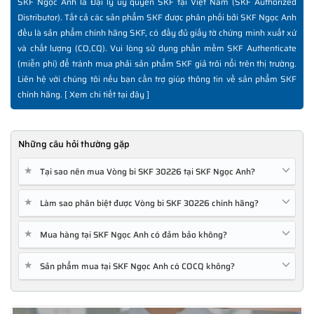
SKF Ngọc Anh là Đại lý ủy quyền SKF tại Việt Nam (SKF Authorized
Distributor). Tất cả các sản phẩm SKF được phân phối bởi SKF Ngọc Anh
đều là sản phẩm chính hãng SKF, có đầy đủ giấy tờ chứng minh xuất xứ
và chất lượng (CO,CQ). Vui lòng sử dụng phần mềm SKF Authenticate
(miễn phí) để tránh mua phải sản phẩm SKF giả trôi nổi trên thị trường.
Liên hệ với chúng tôi nếu bạn cần trợ giúp thông tin về sản phẩm SKF
chính hãng. [
Xem chi tiết tại đây
]
Những câu hỏi thường gặp
★
Tại sao nên mua Vòng bi SKF 30226 tại SKF Ngọc Anh?
★
Làm sao phân biệt được Vòng bi SKF 30226 chính hãng?
★
Mua hàng tại SKF Ngọc Anh có đảm bảo không?
★
Sản phẩm mua tại SKF Ngọc Anh có COCQ không?