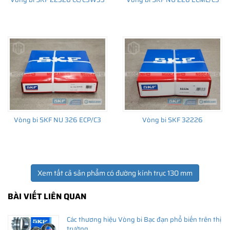
THÔNG TIN HỮU ÍCH
•
Vòng bi SKF chính hãng, Những lưu ý cơ bản trước khi mua hàng
•
Xuất xứ vòng bi SKF chính hãng ở đâu?
•
Chất lượng vòng bi SKF chính hãng
Vòng bi SKF NU 326 ECP/C3
Vòng bi SKF 32226
Xem tất cả sản phẩm có đường kính trục 130 mm
BÀI VIẾT LIÊN QUAN
Các thương hiệu Vòng bi Bạc đạn phổ biến trên thị
trường