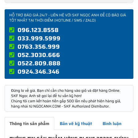
HỖ TRỢ BÁO GIÁ 24/7 - LIÊN HỆ VỚI SKF NGỌC ANH ĐỂ CÓ BÁO GIÁ
TỐT NHẤT TẠI THỜI ĐIỂM (HOTLINE / SMS / ZALO)
096.123.8558
033.999.5999
0763.356.999
052.3030.666
0522.809.888
0924.346.346
Đừng lo về giá. Bạn chỉ cần cho hàng vào giỏ và đặt hàng Online.
SKF Ngọc Anh sẽ gọi lại để tư vấn kỹ hơn!
Chúng tôi cam kết hoàn tiền gấp 500 lần nếu phát hiện hàng giả,
hàng nhái từ NGOCANH.COM - SKF Authorized Distributor.
Thông tin sản phẩm
Bản vẽ kỹ thuật
Bình luận