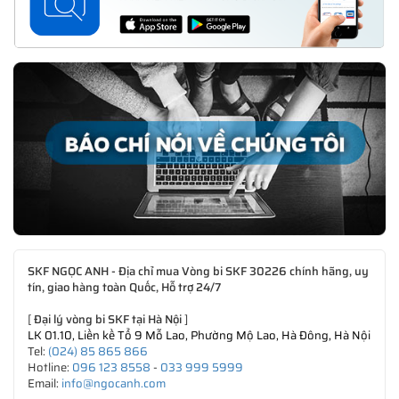
SKF NGỌC ANH - Địa chỉ mua Vòng bi SKF 30226 chính hãng, uy
tín, giao hàng toàn Quốc, Hỗ trợ 24/7
[
Đại lý vòng bi SKF tại Hà Nội
]
LK 01.10, Liền kề Tổ 9 Mỗ Lao, Phường Mộ Lao, Hà Đông, Hà Nội
Tel:
(024) 85 865 866
Hotline:
096 123 8558
-
033 999 5999
Email:
info@ngocanh.com