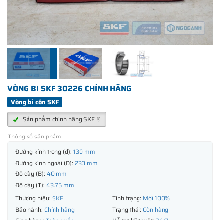
VÒNG BI SKF 30226 CHÍNH HÃNG
Vòng bi côn SKF
Sản phẩm chính hãng SKF ®
Thông số sản phẩm
Đường kính trong (d):
130 mm
Đường kính ngoài (D):
230 mm
Độ dày (B):
40 mm
Độ dày (T):
43.75 mm
Thương hiệu:
SKF
Tình trạng:
Mới 100%
Bảo hành:
Chính hãng
Trạng thái:
Còn hàng