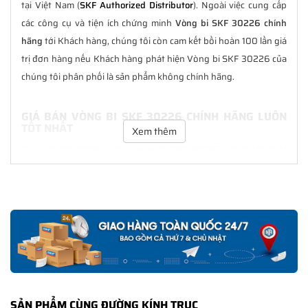
tại Việt Nam (
SKF Authorized Distributor
). Ngoài việc cung cấp
các công cụ và tiện ích chứng minh
Vòng bi SKF 30226 chính
hãng
tới Khách hàng, chúng tôi còn cam kết bồi hoàn 100 lần giá
trị đơn hàng nếu Khách hàng phát hiện Vòng bi SKF 30226 của
chúng tôi phân phối là sản phẩm không chính hãng.
GIÁ BÁN VÒNG BI SKF 30226 CHÍNH HÃNG LUÔN
TỐT NHẤT
Xem thêm
Tại
NGOCANH.COM
giá bán Vòng bi SKF 30226 luôn là tốt nhất
với nhiều ưu đãi kèm theo và các dịch vụ hẫu mãi sau bán hàng.
Chúng tôi cam kết luôn đồng hành cùng Khách hàng trong suốt
quá trình sử dụng các sản phẩm SKF chính hãng.
CHẾ ĐỘ BẢO HÀNH VÒNG BI SKF 30226 CHÍNH
HÃNG
Tất cả các sản phẩm SKF chính hãng do
SKF Ngọc Anh
phân
phối đều được bảo hành chính hãng theo đúng tiêu chuẩn bảo
SẢN PHẨM CÙNG ĐƯỜNG KÍNH TRỤC