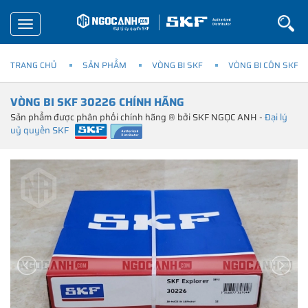
Toggle
navigation
TRANG CHỦ
SẢN PHẨM
VÒNG BI SKF
VÒNG BI CÔN SKF
VÒNG BI SKF 30226 CHÍNH HÃNG
Sản phẩm được phân phối chính hãng ® bởi SKF NGỌC ANH -
Đại lý
uỷ quyền SKF