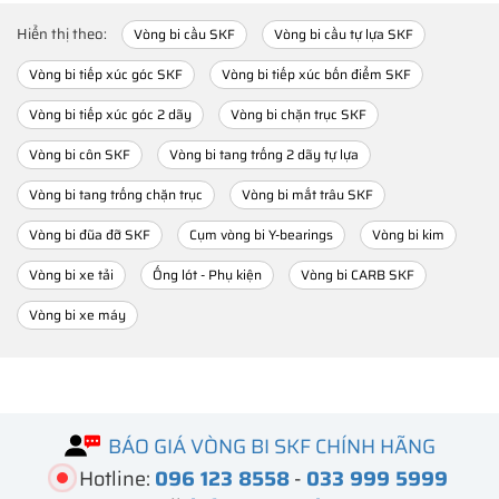
Hiển thị theo:
Vòng bi cầu SKF
Vòng bi cầu tự lựa SKF
Vòng bi tiếp xúc góc SKF
Vòng bi tiếp xúc bốn điểm SKF
Vòng bi tiếp xúc góc 2 dãy
Vòng bi chặn trục SKF
Vòng bi côn SKF
Vòng bi tang trống 2 dãy tự lựa
Vòng bi tang trống chặn trục
Vòng bi mắt trâu SKF
Vòng bi đũa đỡ SKF
Cụm vòng bi Y-bearings
Vòng bi kim
Vòng bi xe tải
Ống lót - Phụ kiện
Vòng bi CARB SKF
Vòng bi xe máy
BÁO GIÁ VÒNG BI SKF CHÍNH HÃNG
Hotline:
096 123 8558
-
033 999 5999