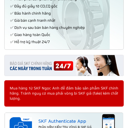
✅ Đầy đủ giấy tờ CO,CQ gốc
✅ Bảo hành chính hãng
✅ Giá bán cạnh tranh nhất
✅ Dịch vụ sau bán bán hàng chuyên nghiệp
✅ Giao hàng toàn Quốc
✅ Hỗ trợ kỹ thuật 24/7
Mua hàng từ SKF Ngọc Anh để đảm bảo sản phẩm SKF chính
hãng. Tránh nguy cơ mua phải vòng bi SKF giả (fake) kém chất
lượng.