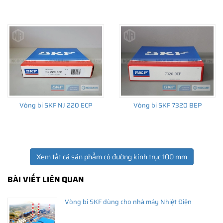
THÔNG TIN HỮU ÍCH
•
Vòng bi SKF chính hãng, Những lưu ý cơ bản trước khi mua hàng
•
Xuất xứ vòng bi SKF chính hãng ở đâu?
•
Chất lượng vòng bi SKF chính hãng
Vòng bi SKF NJ 220 ECP
Vòng bi SKF 7320 BEP
Xem tất cả sản phẩm có đường kính trục 100 mm
BÀI VIẾT LIÊN QUAN
Vòng bi SKF dùng cho nhà máy Nhiệt Điện