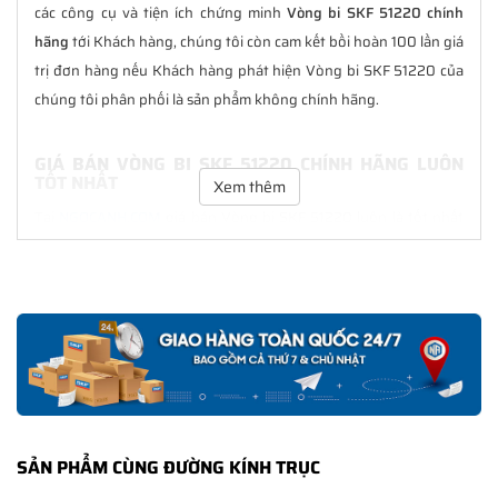
các công cụ và tiện ích chứng minh
Vòng bi SKF 51220 chính
hãng
tới Khách hàng, chúng tôi còn cam kết bồi hoàn 100 lần giá
trị đơn hàng nếu Khách hàng phát hiện Vòng bi SKF 51220 của
chúng tôi phân phối là sản phẩm không chính hãng.
GIÁ BÁN VÒNG BI SKF 51220 CHÍNH HÃNG LUÔN
TỐT NHẤT
Xem thêm
Tại
NGOCANH.COM
giá bán Vòng bi SKF 51220 luôn là tốt nhất
với nhiều ưu đãi kèm theo và các dịch vụ hẫu mãi sau bán hàng.
Chúng tôi cam kết luôn đồng hành cùng Khách hàng trong suốt
quá trình sử dụng các sản phẩm SKF chính hãng.
CHẾ ĐỘ BẢO HÀNH VÒNG BI SKF 51220 CHÍNH
HÃNG
Tất cả các sản phẩm SKF chính hãng do
SKF Ngọc Anh
phân
phối đều được bảo hành chính hãng theo đúng tiêu chuẩn bảo
SẢN PHẨM CÙNG ĐƯỜNG KÍNH TRỤC
hành của nhà sản xuất.