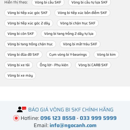
Hiển thị theo:
Vòng bi cầu SKF
Vòng bi cầu tự lựa SKF
Vòng bi tiếp xúc góc SKF
Vòng bi tiếp xúc bốn điểm SKF
Vòng bi tiếp xúc góc 2 dãy
Vòng bi chặn trục SKF
Vòng bi côn SKF
Vòng bi tang trống 2 dãy tự lựa
Vòng bi tang trống chặn trục
Vòng bi mắt trâu SKF
Vòng bi đũa đỡ SKF
Cụm vòng bi Y-bearings
Vòng bi kim
Vòng bi xe tải
Ống lót - Phụ kiện
Vòng bi CARB SKF
Vòng bi xe máy
BÁO GIÁ VÒNG BI SKF CHÍNH HÃNG
Hotline:
096 123 8558
-
033 999 5999
Email:
info@ngocanh.com