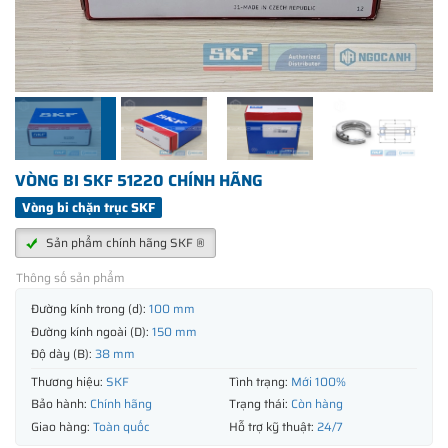
VÒNG BI SKF 51220 CHÍNH HÃNG
Vòng bi chặn trục SKF
Sản phẩm chính hãng SKF ®
Thông số sản phẩm
Đường kính trong (d):
100 mm
Đường kính ngoài (D):
150 mm
Độ dày (B):
38 mm
Thương hiệu:
SKF
Tình trạng:
Mới 100%
Bảo hành:
Chính hãng
Trạng thái:
Còn hàng
Giao hàng:
Toàn quốc
Hỗ trợ kỹ thuật:
24/7