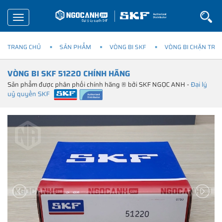
Toggle
navigation
TRANG CHỦ
SẢN PHẨM
VÒNG BI SKF
VÒNG BI CHẶN TRỤ
VÒNG BI SKF 51220 CHÍNH HÃNG
Sản phẩm được phân phối chính hãng ® bởi SKF NGỌC ANH -
Đại lý
uỷ quyền SKF