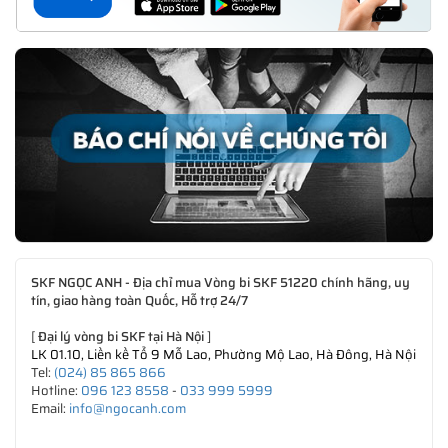
SKF NGỌC ANH - Địa chỉ mua Vòng bi SKF 51220 chính hãng, uy
tín, giao hàng toàn Quốc, Hỗ trợ 24/7
[
Đại lý vòng bi SKF tại Hà Nội
]
LK 01.10, Liền kề Tổ 9 Mỗ Lao, Phường Mộ Lao, Hà Đông, Hà Nội
Tel:
(024) 85 865 866
Hotline:
096 123 8558
-
033 999 5999
Email:
info@ngocanh.com