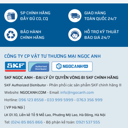
SP CHÍNH HÃNG
GIAO HÀNG
ĐẦY ĐỦ CO, CQ
TOÀN QUỐC 24/7
BẢO HÀNH
HỖ TRỢ KỸ THUẬT
CHÍNH HÃNG
BÁO GIÁ 24/7
CÔNG TY CP VẬT TƯ THƯƠNG MẠI NGỌC ANH
SKF NGỌC ANH - ĐẠI LÝ ỦY QUYỀN VÒNG BI SKF CHÍNH HÃNG
- Phân phối các sản phẩm SKF chính hãng ®
SKF Authorized Distributor
Website:
NGOCANH.COM
- Email:
info@ngocanh.com
Hotline:
096 123 8558
-
033 999 5999
-
0763 356 999
[
VP Hà Nội
]
LK 01.10, Liền kề Tổ 9 Mỗ Lao, Phường Mộ Lao, Hà Đông, Hà Nội
Tel:
(024) 85 865 866
- Bộ phận kế toán:
0921 537 555