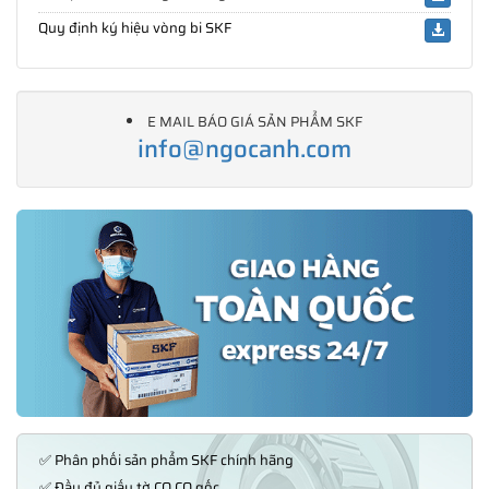
Quy định ký hiệu vòng bi SKF
E MAIL BÁO GIÁ SẢN PHẨM SKF
info@ngocanh.com
✅ Phân phối sản phẩm SKF chính hãng
✅ Đầy đủ giấy tờ CO,CQ gốc