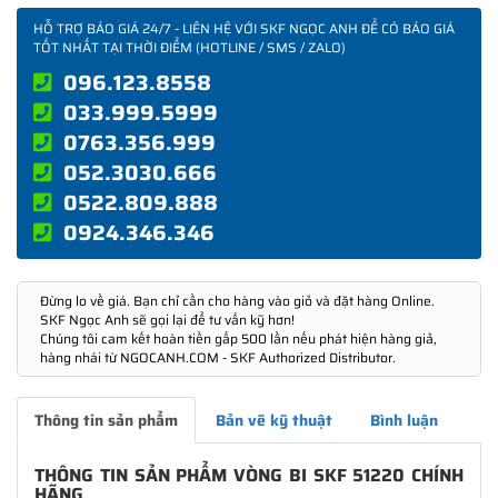
HỖ TRỢ BÁO GIÁ 24/7 - LIÊN HỆ VỚI SKF NGỌC ANH ĐỂ CÓ BÁO GIÁ
TỐT NHẤT TẠI THỜI ĐIỂM (HOTLINE / SMS / ZALO)
096.123.8558
033.999.5999
0763.356.999
052.3030.666
0522.809.888
0924.346.346
Đừng lo về giá. Bạn chỉ cần cho hàng vào giỏ và đặt hàng Online.
SKF Ngọc Anh sẽ gọi lại để tư vấn kỹ hơn!
Chúng tôi cam kết hoàn tiền gấp 500 lần nếu phát hiện hàng giả,
hàng nhái từ NGOCANH.COM - SKF Authorized Distributor.
Thông tin sản phẩm
Bản vẽ kỹ thuật
Bình luận
THÔNG TIN SẢN PHẨM VÒNG BI SKF 51220 CHÍNH
HÃNG