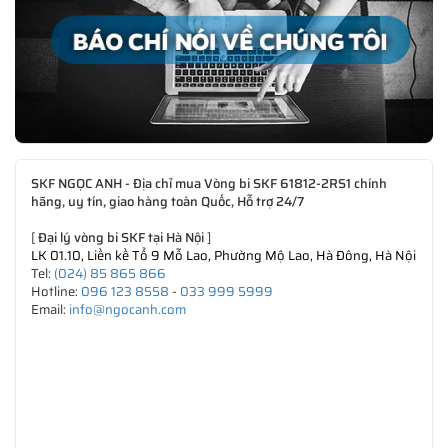
SKF NGỌC ANH - Địa chỉ mua Vòng bi SKF 61812-2RS1 chính
hãng, uy tín, giao hàng toàn Quốc, Hỗ trợ 24/7
[
Đại lý vòng bi SKF tại Hà Nội
]
LK 01.10, Liền kề Tổ 9 Mỗ Lao, Phường Mộ Lao, Hà Đông, Hà Nội
Tel:
(024) 85 865 866
Hotline:
096 123 8558
-
033 999 5999
Email:
info@ngocanh.com