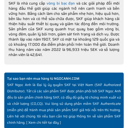
SKF là nhà cung cấp
vòng bi bạc đạn
và các giải pháp đổi mới
hàng đầu thế giới giúp các ngành trở nên cạnh tranh và bền
vững hơn. Bằng cách làm cho sản phẩm nhẹ hơn, hiệu quả hơn,
bền lâu hơn và có thể sửa chữa được, SKF giúp khách hàng cải
thiện hiệu suất thiết bị quay và giảm tác động đến môi trường.
Sản phẩm của SKF xung quanh trục quay bao gồm vòng bi,
vòng đệm, quản lý bôi trơn, giám sát tình trạng và dịch vụ. Được
thành lập vào năm 1907, SKF có mặt tại khoảng 129 quốc gia và
có khoảng 17.000 địa điểm phân phối trên toàn thế giới. Doanh
thu hàng năm vào năm 2022 là 96,933 triệu SEK và số lượng
nhân viên là 42,641.
Tại sao bạn nên mua hàng từ NGOCANH.COM
SKF Ngọc Anh là Đại lý ủy quyền SKF tại Việt Nam (SKF Authorized
Distributor). Tất cả các sản phẩm SKF được phân phối bởi SKF Ngọc Anh
đều là sản phẩm chính hãng SKF, có đầy đủ giấy tờ chứng minh xuất xứ
và chất lượng (CO,CQ). Vui lòng sử dụng phần mềm SKF Authenticate
(miễn phí) để tránh mua phải sản phẩm SKF giả trôi nổi trên thị trường.
Liên hệ với chúng tôi nếu bạn cần trợ giúp thông tin về sản phẩm SKF
chính hãng. [
Xem chi tiết tại đây
]