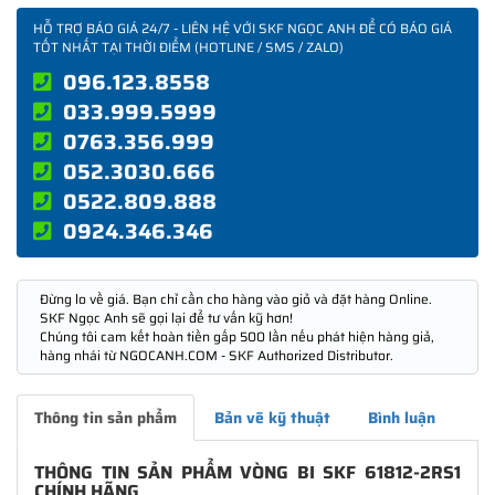
HỖ TRỢ BÁO GIÁ 24/7 - LIÊN HỆ VỚI SKF NGỌC ANH ĐỂ CÓ BÁO GIÁ
TỐT NHẤT TẠI THỜI ĐIỂM (HOTLINE / SMS / ZALO)
096.123.8558
033.999.5999
0763.356.999
052.3030.666
0522.809.888
0924.346.346
Đừng lo về giá. Bạn chỉ cần cho hàng vào giỏ và đặt hàng Online.
SKF Ngọc Anh sẽ gọi lại để tư vấn kỹ hơn!
Chúng tôi cam kết hoàn tiền gấp 500 lần nếu phát hiện hàng giả,
hàng nhái từ NGOCANH.COM - SKF Authorized Distributor.
Thông tin sản phẩm
Bản vẽ kỹ thuật
Bình luận
THÔNG TIN SẢN PHẨM VÒNG BI SKF 61812-2RS1
CHÍNH HÃNG