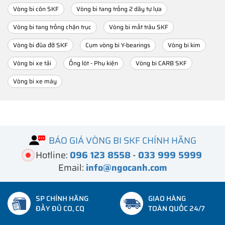
Vòng bi côn SKF
Vòng bi tang trống 2 dãy tự lựa
Vòng bi tang trống chặn trục
Vòng bi mắt trâu SKF
Vòng bi đũa đỡ SKF
Cụm vòng bi Y-bearings
Vòng bi kim
Vòng bi xe tải
Ống lót - Phụ kiện
Vòng bi CARB SKF
Vòng bi xe máy
BÁO GIÁ VÒNG BI SKF CHÍNH HÃNG
Hotline:
096 123 8558
-
033 999 5999
Email:
info@ngocanh.com
SP CHÍNH HÃNG
GIAO HÀNG
ĐẦY ĐỦ CO, CQ
TOÀN QUỐC 24/7