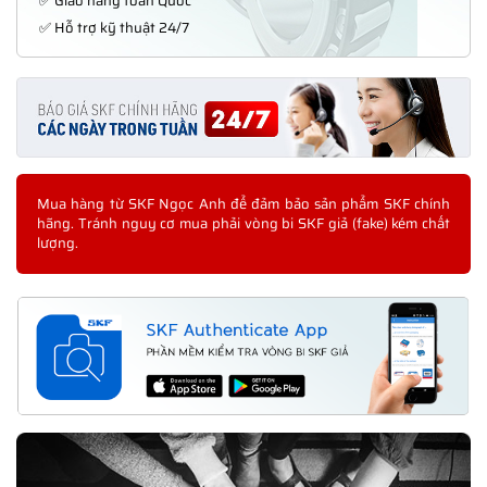
✅ Giao hàng toàn Quốc
✅ Hỗ trợ kỹ thuật 24/7
Mua hàng từ SKF Ngọc Anh để đảm bảo sản phẩm SKF chính
hãng. Tránh nguy cơ mua phải vòng bi SKF giả (fake) kém chất
lượng.