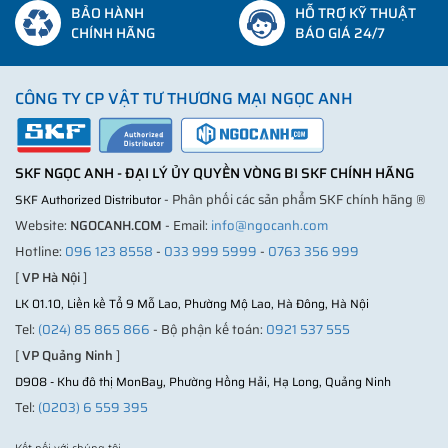
BẢO HÀNH
HỖ TRỢ KỸ THUẬT
CHÍNH HÃNG
BÁO GIÁ 24/7
CÔNG TY CP VẬT TƯ THƯƠNG MẠI NGỌC ANH
SKF NGỌC ANH - ĐẠI LÝ ỦY QUYỀN VÒNG BI SKF CHÍNH HÃNG
- Phân phối các sản phẩm SKF chính hãng ®
SKF Authorized Distributor
Website:
NGOCANH.COM
- Email:
info@ngocanh.com
Hotline:
096 123 8558
-
033 999 5999
-
0763 356 999
[
VP Hà Nội
]
LK 01.10, Liền kề Tổ 9 Mỗ Lao, Phường Mộ Lao, Hà Đông, Hà Nội
Tel:
(024) 85 865 866
- Bộ phận kế toán:
0921 537 555
[
VP Quảng Ninh
]
D908 - Khu đô thị MonBay, Phường Hồng Hải, Hạ Long, Quảng Ninh
Tel:
(0203) 6 559 395