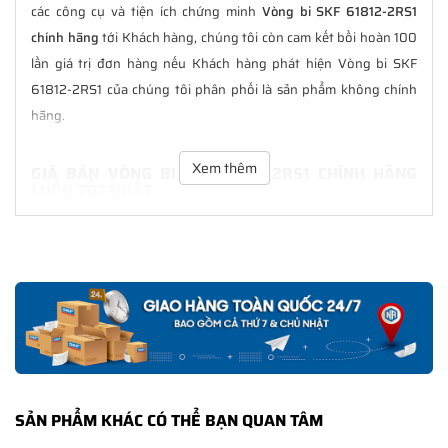
các công cụ và tiện ích chứng minh
Vòng bi SKF 61812-2RS1
chính hãng
tới Khách hàng, chúng tôi còn cam kết bồi hoàn 100
lần giá trị đơn hàng nếu Khách hàng phát hiện Vòng bi SKF
61812-2RS1 của chúng tôi phân phối là sản phẩm không chính
hãng.
Xem thêm
GIÁ BÁN VÒNG BI SKF 61812-2RS1 CHÍNH HÃNG
LUÔN TỐT NHẤT
Tại
NGOCANH.COM
giá bán Vòng bi SKF 61812-2RS1 luôn là tốt
nhất với nhiều ưu đãi kèm theo và các dịch vụ hẫu mãi sau bán
hàng. Chúng tôi cam kết luôn đồng hành cùng Khách hàng
trong suốt quá trình sử dụng các sản phẩm SKF chính hãng.
CHẾ ĐỘ BẢO HÀNH VÒNG BI SKF 61812-2RS1 CHÍNH
HÃNG
Tất cả các sản phẩm SKF chính hãng do
SKF Ngọc Anh
phân
SẢN PHẨM KHÁC CÓ THỂ BẠN QUAN TÂM
phối đều được bảo hành chính hãng theo đúng tiêu chuẩn bảo