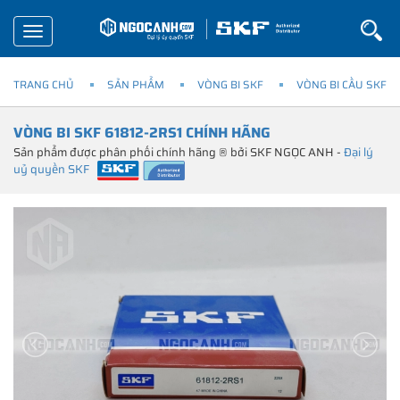
Toggle
navigation
TRANG CHỦ
SẢN PHẨM
VÒNG BI SKF
VÒNG BI CẦU SKF
VÒNG BI SKF 61812-2RS1 CHÍNH HÃNG
Sản phẩm được phân phối chính hãng ® bởi SKF NGỌC ANH -
Đại lý
uỷ quyền SKF