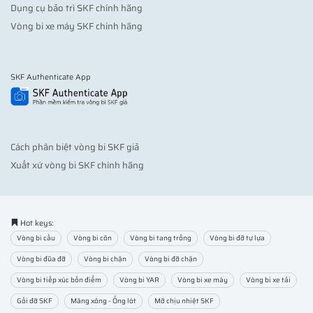
Dụng cụ bảo trì SKF chính hãng
Vòng bi xe máy SKF chính hãng
SKF Authenticate App
Cách phân biệt vòng bi SKF giả
Xuất xứ vòng bi SKF chính hãng
Hot keys:
Vòng bi cầu
Vòng bi côn
Vòng bi tang trống
Vòng bi đỡ tự lựa
Vòng bi đũa đỡ
Vòng bi chặn
Vòng bi đỡ chặn
Vòng bi tiếp xúc bốn điểm
Vòng bi YAR
Vòng bi xe máy
Vòng bi xe tải
Gối đỡ SKF
Măng xông - Ống lót
Mỡ chịu nhiệt SKF