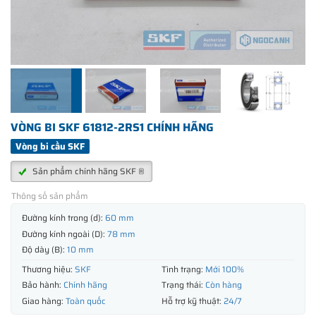
VÒNG BI SKF 61812-2RS1 CHÍNH HÃNG
Vòng bi cầu SKF
Sản phẩm chính hãng SKF ®
Thông số sản phẩm
Đường kính trong (d):
60 mm
Đường kính ngoài (D):
78 mm
Độ dày (B):
10 mm
Thương hiệu:
SKF
Tình trạng:
Mới 100%
Bảo hành:
Chính hãng
Trạng thái:
Còn hàng
Giao hàng:
Toàn quốc
Hỗ trợ kỹ thuật:
24/7