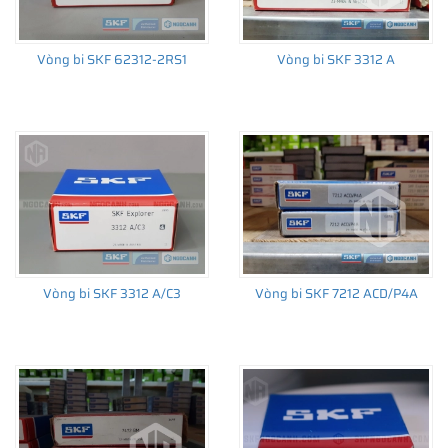
Vòng bi SKF 62312-2RS1
Vòng bi SKF 3312 A
THÔNG TIN HỮU ÍCH
•
Vòng bi SKF chính hãng, Những lưu ý cơ bản trước khi mua hàng
•
Xuất xứ vòng bi SKF chính hãng ở đâu?
•
Chất lượng vòng bi SKF chính hãng
Vòng bi SKF 3312 A/C3
Vòng bi SKF 7212 ACD/P4A