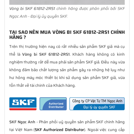
Vòng bi SKF 61812-2RS1
chính hãng được phân phối bởi SKF
Ngọc Anh - Đại lý ủy quyền SKF.
TẠI SAO NÊN MUA VÒNG BI SKF 61812-2RS1 CHÍNH
HÃNG ?
Trên thị trường hiện nay có rất nhiều sản phẩm SKF giả mà cụ
thể là
Vòng bi SKF 61812-2RS1
. Khách hàng không có kinh
nghiệm thường rất dễ mua phải sản phẩm SKF giả. Điều này vừa
không đảm bảo chất lượng sản phẩm gây ra những hệ lụy như
hư hỏng máy móc thiết bị khi sử dụng sản phẩm SKF giả, vừa
tổn thất về tài chính của Khách hàng.
SKF Ngọc Anh
- Phân phối uỷ quyền sản phẩm SKF chính hãng
tại Việt Nam (
SKF Authorized Distributor
). Ngoài việc cung cấp