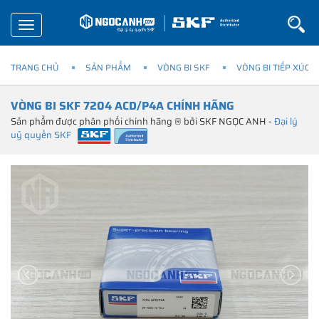
Toggle
navigation
TRANG CHỦ
SẢN PHẨM
VÒNG BI SKF
VÒNG BI TIẾP XÚC 
VÒNG BI SKF 7204 ACD/P4A CHÍNH HÃNG
Sản phẩm được phân phối chính hãng ® bởi SKF NGỌC ANH -
Đại lý
uỷ quyền SKF