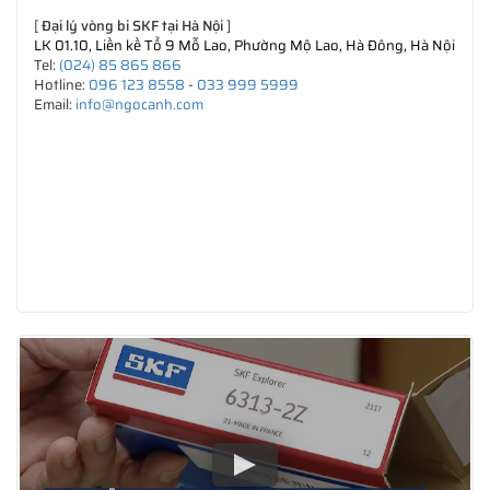
[
Đại lý vòng bi SKF tại Hà Nội
]
LK 01.10, Liền kề Tổ 9 Mỗ Lao, Phường Mộ Lao, Hà Đông, Hà Nội
Tel:
(024) 85 865 866
Hotline:
096 123 8558
-
033 999 5999
Email:
info@ngocanh.com