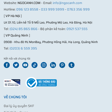
Website:
NGOCANH.COM
- Email:
info@ngocanh.com
Hotline:
096 123 8558
-
033 999 5999
-
0763 356 999
[
VP Hà Nội
]
LK 01.10, Liền kề Tổ 9 Mỗ Lao, Phường Mộ Lao, Hà Đông, Hà Nội
Tel:
(024) 85 865 866
- Bộ phận kế toán:
0921 537 555
[
VP Quảng Ninh
]
D908 - Khu đô thị MonBay, Phường Hồng Hải, Hạ Long, Quảng Ninh
Tel:
(0203) 6 559 395
Kết nối với chúng tôi
VỀ CHÚNG TÔI
Đại lý ủy quyền SKF