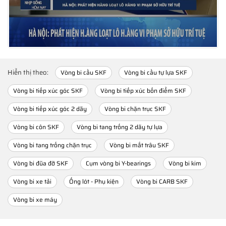
Hiển thị theo:
Vòng bi cầu SKF
Vòng bi cầu tự lựa SKF
Vòng bi tiếp xúc góc SKF
Vòng bi tiếp xúc bốn điểm SKF
Vòng bi tiếp xúc góc 2 dãy
Vòng bi chặn trục SKF
Vòng bi côn SKF
Vòng bi tang trống 2 dãy tự lựa
Vòng bi tang trống chặn trục
Vòng bi mắt trâu SKF
Vòng bi đũa đỡ SKF
Cụm vòng bi Y-bearings
Vòng bi kim
Vòng bi xe tải
Ống lót - Phụ kiện
Vòng bi CARB SKF
Vòng bi xe máy