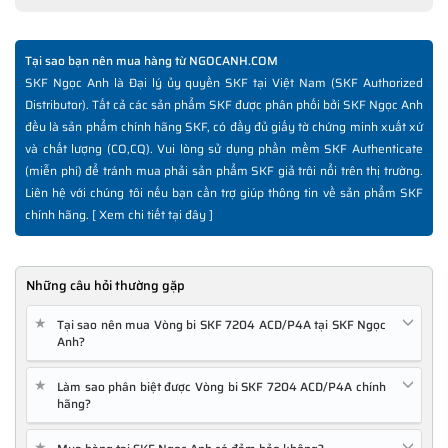
Tại sao bạn nên mua hàng từ NGOCANH.COM
SKF Ngọc Anh là Đại lý ủy quyền SKF tại Việt Nam (SKF Authorized
Distributor). Tất cả các sản phẩm SKF được phân phối bởi SKF Ngọc Anh
đều là sản phẩm chính hãng SKF, có đầy đủ giấy tờ chứng minh xuất xứ
và chất lượng (CO,CQ). Vui lòng sử dụng phần mềm SKF Authenticate
(miễn phí) để tránh mua phải sản phẩm SKF giả trôi nổi trên thị trường.
Liên hệ với chúng tôi nếu bạn cần trợ giúp thông tin về sản phẩm SKF
chính hãng. [
Xem chi tiết tại đây
]
Những câu hỏi thường gặp
★
Tại sao nên mua Vòng bi SKF 7204 ACD/P4A tại SKF Ngọc
Anh?
★
Làm sao phân biệt được Vòng bi SKF 7204 ACD/P4A chính
hãng?
★