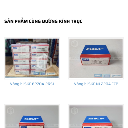
SẢN PHẨM CÙNG ĐƯỜNG KÍNH TRỤC
THÔNG TIN HỮU ÍCH
•
Vòng bi SKF chính hãng, Những lưu ý cơ bản trước khi mua hàng
•
Xuất xứ vòng bi SKF chính hãng ở đâu?
•
Chất lượng vòng bi SKF chính hãng
Vòng bi SKF 62204-2RS1
Vòng bi SKF NJ 2204 ECP