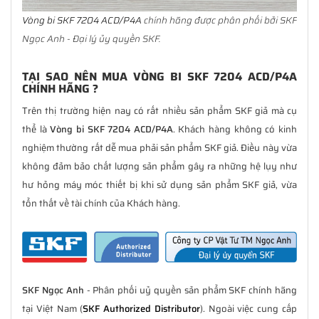
Vòng bi SKF 7204 ACD/P4A
chính hãng được phân phối bởi SKF
Ngọc Anh - Đại lý ủy quyền SKF.
TẠI SAO NÊN MUA VÒNG BI SKF 7204 ACD/P4A
CHÍNH HÃNG ?
Trên thị trường hiện nay có rất nhiều sản phẩm SKF giả mà cụ
thể là
Vòng bi SKF 7204 ACD/P4A
. Khách hàng không có kinh
nghiệm thường rất dễ mua phải sản phẩm SKF giả. Điều này vừa
không đảm bảo chất lượng sản phẩm gây ra những hệ lụy như
hư hỏng máy móc thiết bị khi sử dụng sản phẩm SKF giả, vừa
tổn thất về tài chính của Khách hàng.
SKF Ngọc Anh
- Phân phối uỷ quyền sản phẩm SKF chính hãng
tại Việt Nam (
SKF Authorized Distributor
). Ngoài việc cung cấp