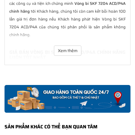
các công cụ và tiện ích chứng minh
Vòng bi SKF 7204 ACD/P4A
chính hãng
tới Khách hàng, chúng tôi còn cam kết bồi hoàn 100
lần giá trị đơn hàng nếu Khách hàng phát hiện Vòng bi SKF
7204 ACD/P4A của chúng tôi phân phối là sản phẩm không
chính hãng.
Xem thêm
GIÁ BÁN VÒNG BI SKF 7204 ACD/P4A CHÍNH HÃNG
LUÔN TỐT NHẤT
Tại
NGOCANH.COM
giá bán Vòng bi SKF 7204 ACD/P4A luôn là
tốt nhất với nhiều ưu đãi kèm theo và các dịch vụ hẫu mãi sau
bán hàng. Chúng tôi cam kết luôn đồng hành cùng Khách hàng
trong suốt quá trình sử dụng các sản phẩm SKF chính hãng.
CHẾ ĐỘ BẢO HÀNH VÒNG BI SKF 7204 ACD/P4A
CHÍNH HÃNG
Tất cả các sản phẩm SKF chính hãng do
SKF Ngọc Anh
phân
SẢN PHẨM KHÁC CÓ THỂ BẠN QUAN TÂM
phối đều được bảo hành chính hãng theo đúng tiêu chuẩn bảo