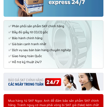
✅ Phân phối sản phẩm SKF chính hãng
✅ Đầy đủ giấy tờ CO,CQ gốc
✅ Bảo hành chính hãng
✅ Giá bán cạnh tranh nhất
✅ Dịch vụ sau bán bán hàng chuyên nghiệp
✅ Giao hàng toàn Quốc
✅ Hỗ trợ kỹ thuật 24/7
Mua hàng từ SKF Ngọc Anh để đảm bảo sản phẩm SKF chính
hãng. Tránh nguy cơ mua phải vòng bi SKF giả (fake) kém chất