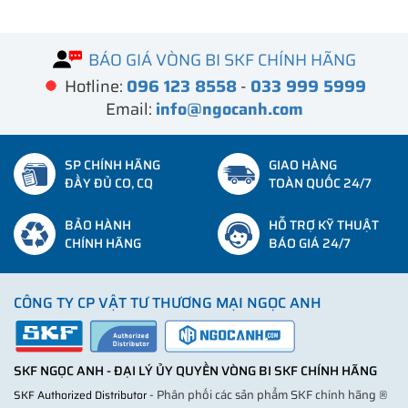
BÁO GIÁ VÒNG BI SKF CHÍNH HÃNG
Hotline:
096 123 8558
-
033 999 5999
Email:
info@ngocanh.com
SP CHÍNH HÃNG
GIAO HÀNG
ĐẦY ĐỦ CO, CQ
TOÀN QUỐC 24/7
BẢO HÀNH
HỖ TRỢ KỸ THUẬT
CHÍNH HÃNG
BÁO GIÁ 24/7
CÔNG TY CP VẬT TƯ THƯƠNG MẠI NGỌC ANH
SKF NGỌC ANH - ĐẠI LÝ ỦY QUYỀN VÒNG BI SKF CHÍNH HÃNG
- Phân phối các sản phẩm SKF chính hãng ®
SKF Authorized Distributor