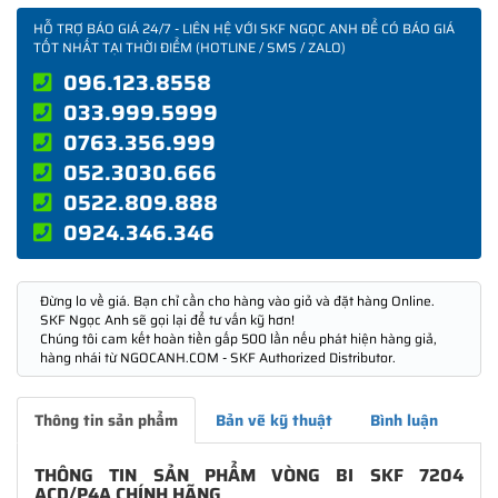
HỖ TRỢ BÁO GIÁ 24/7 - LIÊN HỆ VỚI SKF NGỌC ANH ĐỂ CÓ BÁO GIÁ
TỐT NHẤT TẠI THỜI ĐIỂM (HOTLINE / SMS / ZALO)
096.123.8558
033.999.5999
0763.356.999
052.3030.666
0522.809.888
0924.346.346
Đừng lo về giá. Bạn chỉ cần cho hàng vào giỏ và đặt hàng Online.
SKF Ngọc Anh sẽ gọi lại để tư vấn kỹ hơn!
Chúng tôi cam kết hoàn tiền gấp 500 lần nếu phát hiện hàng giả,
hàng nhái từ NGOCANH.COM - SKF Authorized Distributor.
Thông tin sản phẩm
Bản vẽ kỹ thuật
Bình luận
THÔNG TIN SẢN PHẨM VÒNG BI SKF 7204
ACD/P4A CHÍNH HÃNG