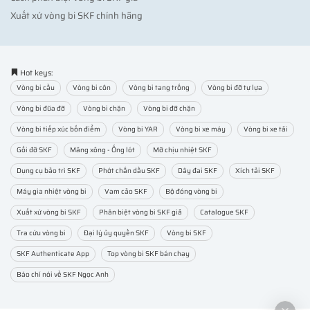
Xuất xứ vòng bi SKF chính hãng
Hot keys:
Vòng bi cầu
Vòng bi côn
Vòng bi tang trống
Vòng bi đỡ tự lựa
Vòng bi đũa đỡ
Vòng bi chặn
Vòng bi đỡ chặn
Vòng bi tiếp xúc bốn điểm
Vòng bi YAR
Vòng bi xe máy
Vòng bi xe tải
Gối đỡ SKF
Măng xông - Ống lót
Mỡ chịu nhiệt SKF
Dụng cụ bảo trì SKF
Phớt chắn dầu SKF
Dây đai SKF
Xích tải SKF
Máy gia nhiệt vòng bi
Vam cảo SKF
Bộ đóng vòng bi
Xuất xứ vòng bi SKF
Phân biệt vòng bi SKF giả
Catalogue SKF
Tra cứu vòng bi
Đại lý ủy quyền SKF
Vòng bi SKF
SKF Authenticate App
Top vòng bi SKF bán chạy
Báo chí nói về SKF Ngọc Anh