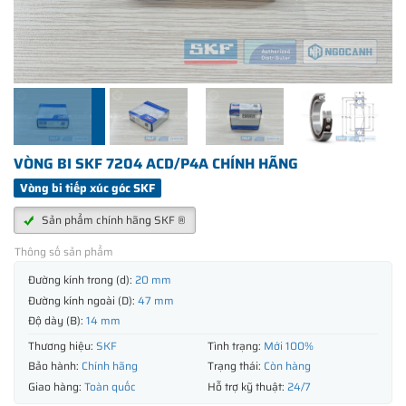
VÒNG BI SKF 7204 ACD/P4A CHÍNH HÃNG
Vòng bi tiếp xúc góc SKF
Sản phẩm chính hãng SKF ®
Thông số sản phẩm
Đường kính trong (d):
20 mm
Đường kính ngoài (D):
47 mm
Độ dày (B):
14 mm
Thương hiệu:
SKF
Tình trạng:
Mới 100%
Bảo hành:
Chính hãng
Trạng thái:
Còn hàng
Giao hàng:
Toàn quốc
Hỗ trợ kỹ thuật:
24/7