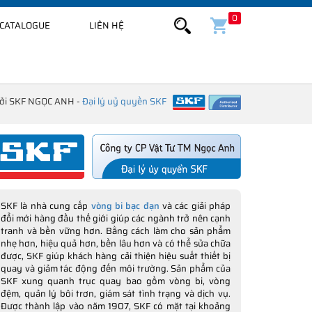
0
CATALOGUE
LIÊN HỆ
bởi SKF NGỌC ANH -
Đại lý uỷ quyền SKF
SKF là nhà cung cấp
vòng bi bạc đạn
và các giải pháp
đổi mới hàng đầu thế giới giúp các ngành trở nên cạnh
tranh và bền vững hơn. Bằng cách làm cho sản phẩm
nhẹ hơn, hiệu quả hơn, bền lâu hơn và có thể sửa chữa
được, SKF giúp khách hàng cải thiện hiệu suất thiết bị
quay và giảm tác động đến môi trường. Sản phẩm của
SKF xung quanh trục quay bao gồm vòng bi, vòng
đệm, quản lý bôi trơn, giám sát tình trạng và dịch vụ.
Được thành lập vào năm 1907, SKF có mặt tại khoảng