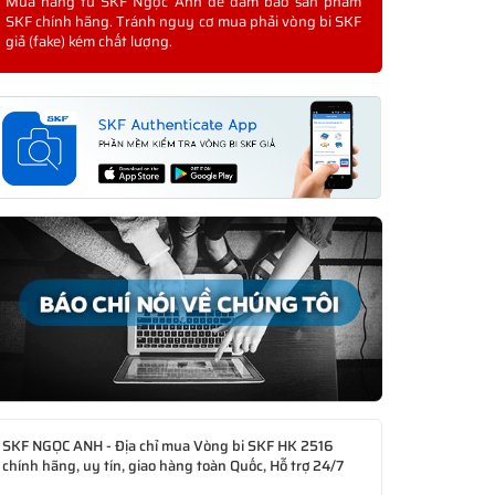
Mua hàng từ SKF Ngọc Anh để đảm bảo sản phẩm
SKF chính hãng. Tránh nguy cơ mua phải vòng bi SKF
giả (fake) kém chất lượng.
SKF NGỌC ANH - Địa chỉ mua Vòng bi SKF HK 2516
chính hãng, uy tín, giao hàng toàn Quốc, Hỗ trợ 24/7