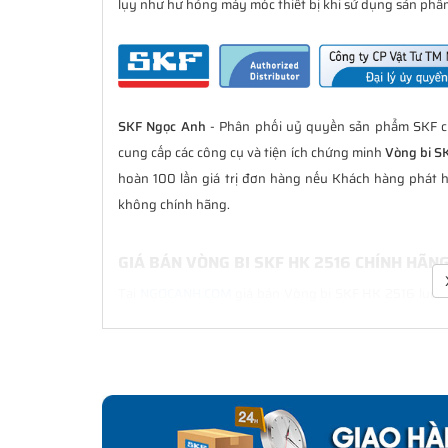
lụy như hư hỏng máy móc thiết bị khi sử dụng sản phẩm
SKF Ngọc Anh
- Phân phối uỷ quyền sản phẩm SKF ch
cung cấp các công cụ và tiện ích chứng minh
Vòng bi S
hoàn 100 lần giá trị đơn hàng nếu Khách hàng phát 
không chính hãng.
GIÁ BÁN VÒNG BI SKF HK 2516 CHÍNH HÃN
Tại
NGOCANH.COM
giá bán Vòng bi SKF HK 2516 luôn l
bán hàng. Chúng tôi cam kết luôn đồng hành cùng Kh
hãng.
CHẾ ĐỘ BẢO HÀNH VÒNG BI SKF HK 2516 C
Tất cả các sản phẩm SKF chính hãng do
SKF Ngọc Anh