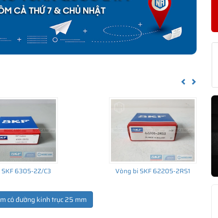
KF HK 2516 CHÍNH HÃNG
về nguồn gốc của sản phẩm. Ngoài ra bạn cũng có thể tự kiểm tra
h sau:
Previous
Next
i SKF 6305-2Z/C3
Vòng bi SKF 62205-2RS1
ẩm có đường kính trục 25 mm