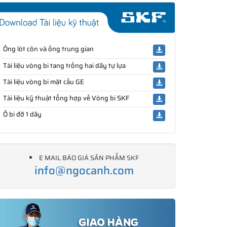
Ống lót côn và ống trung gian
Tài liệu vòng bi tang trống hai dãy tự lựa
Tài liệu vòng bi mặt cầu GE
Tài liệu kỹ thuật tổng hợp về Vòng bi SKF
Ổ bi đỡ 1 dãy
E MAIL BÁO GIÁ SẢN PHẨM SKF
info@ngocanh.com