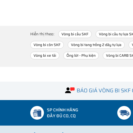
Hiển thị theo:
Vòng bi cầu SKF
Vòng bi cầu tự lựa S
Vòng bi côn SKF
Vòng bi tang trống 2 dãy tự lựa
Vòng bi xe tải
Ống lót - Phụ kiện
Vòng bi CARB S
BÁO GIÁ VÒNG BI SKF
SP CHÍNH HÃNG
ĐẦY ĐỦ CO, CQ