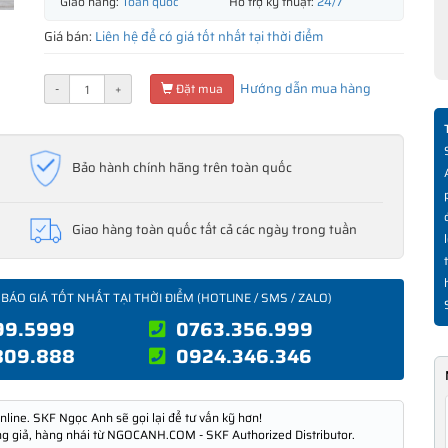
Giao hàng:
Toàn quốc
Hỗ trợ kỹ thuật:
24/7
Giá bán:
Liên hệ để có giá tốt nhất tại thời điểm
Hướng dẫn mua hàng
-
+
Đặt mua
Bảo hành chính hãng trên toàn quốc
Giao hàng toàn quốc tất cả các ngày trong tuần
 BÁO GIÁ TỐT NHẤT TẠI THỜI ĐIỂM (HOTLINE / SMS / ZALO)
99.5999
0763.356.999
809.888
0924.346.346
nline. SKF Ngọc Anh sẽ gọi lại để tư vấn kỹ hơn!
ng giả, hàng nhái từ NGOCANH.COM - SKF Authorized Distributor.