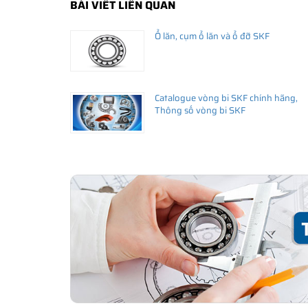
BÀI VIẾT LIÊN QUAN
Ổ lăn, cụm ổ lăn và ổ đỡ SKF
Catalogue vòng bi SKF chính hãng,
Thông số vòng bi SKF
THÔNG TIN HỮU ÍCH
•
Vòng bi SKF chính hãng, Những lưu ý cơ bản trước khi m
•
Xuất xứ vòng bi SKF chính hãng ở đâu?
•
Chất lượng vòng bi SKF chính hãng