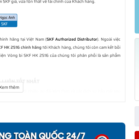
 SKF giả, vừa tổn thất về tài chính của Khách hàng.
ính hãng tại Việt Nam (
SKF Authorized Distributor
). Ngoài việc
KF HK 2516 chính hãng
tới Khách hàng, chúng tôi còn cam kết bồi
hiện Vòng bi SKF HK 2516 của chúng tôi phân phối là sản phẩm
G LUÔN TỐT NHẤT
Xem thêm
à tốt nhất với nhiều ưu đãi kèm theo và các dịch vụ hẫu mãi sau
ách hàng trong suốt quá trình sử dụng các sản phẩm SKF chính
HÍNH HÃNG
phân phối đều được bảo hành chính hãng theo đúng tiêu chuẩn