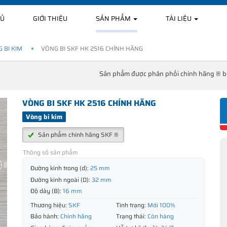
HỦ
GIỚI THIỆU
SẢN PHẨM
TÀI LIỆU
 BI KIM
VÒNG BI SKF HK 2516 CHÍNH HÃNG
Sản phẩm được phân phối chính hãng ® 
VÒNG BI SKF HK 2516 CHÍNH HÃNG
Vòng bi kim
Sản phẩm chính hãng SKF ®
Thông số sản phẩm
Đường kính trong (d):
25 mm
Đường kính ngoài (D):
32 mm
Độ dày (B):
16 mm
Thương hiệu:
SKF
Tình trạng:
Mới 100%
Bảo hành:
Chính hãng
Trạng thái:
Còn hàng