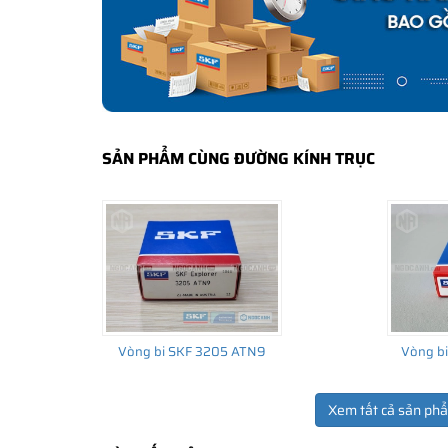
bảo hành của nhà sản xuất.
CÁCH NHẬN BIẾT VÀ PHÂN BIỆT VÒNG BI S
Mua hàng tại các đại lý ủy quyền của SKF để yên tâm 
và phân biệt các sản phẩm SKF chính hãng bằng các các
✅
Những cách phân biệt vòng bi SKF giả bằng mắt thường
SẢN PHẨM CÙNG ĐƯỜNG KÍNH TRỤC
✅
SKF Authenticate, Phần mềm kiểm tra vòng bi SKF giả
✅
Cảnh báo của chuyên gia SKF về vòng bi SKF giả
Vòng bi SKF 3205 ATN9
Vòng b
Xem tất cả sản ph