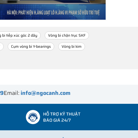
 bi tiếp xúc góc 2 dãy
Vòng bi chặn trục SKF
F
Cụm vòng bi Y-bearings
Vòng bi kim
99
Email:
info@ngocanh.com
HỖ TRỢ KỸ THUẬT
BÁO GIÁ 24/7