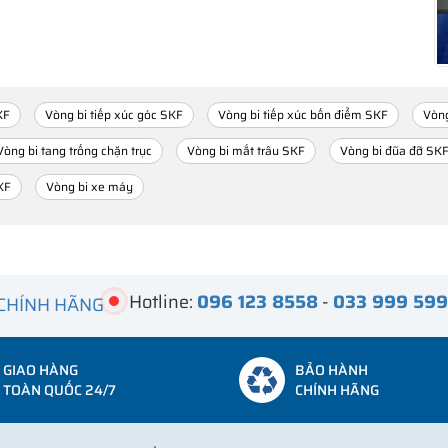
KF
Vòng bi tiếp xúc góc SKF
Vòng bi tiếp xúc bốn điểm SKF
Vòng
Vòng bi tang trống chặn trục
Vòng bi mắt trâu SKF
Vòng bi đũa đỡ SK
KF
Vòng bi xe máy
Hotline:
096 123 8558
-
033 999 59
 CHÍNH HÃNG
GIAO HÀNG
BẢO HÀNH
TOÀN QUỐC 24/7
CHÍNH HÃNG