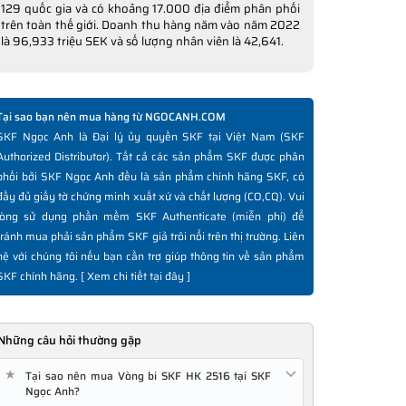
129 quốc gia và có khoảng 17.000 địa điểm phân phối
trên toàn thế giới. Doanh thu hàng năm vào năm 2022
là 96,933 triệu SEK và số lượng nhân viên là 42,641.
Tại sao bạn nên mua hàng từ NGOCANH.COM
SKF Ngọc Anh là Đại lý ủy quyền SKF tại Việt Nam (SKF
Authorized Distributor). Tất cả các sản phẩm SKF được phân
phối bởi SKF Ngọc Anh đều là sản phẩm chính hãng SKF, có
đầy đủ giấy tờ chứng minh xuất xứ và chất lượng (CO,CQ). Vui
lòng sử dụng phần mềm SKF Authenticate (miễn phí) để
tránh mua phải sản phẩm SKF giả trôi nổi trên thị trường. Liên
hệ với chúng tôi nếu bạn cần trợ giúp thông tin về sản phẩm
SKF chính hãng. [
Xem chi tiết tại đây
]
Những câu hỏi thường gặp
★
Tại sao nên mua Vòng bi SKF HK 2516 tại SKF
Ngọc Anh?