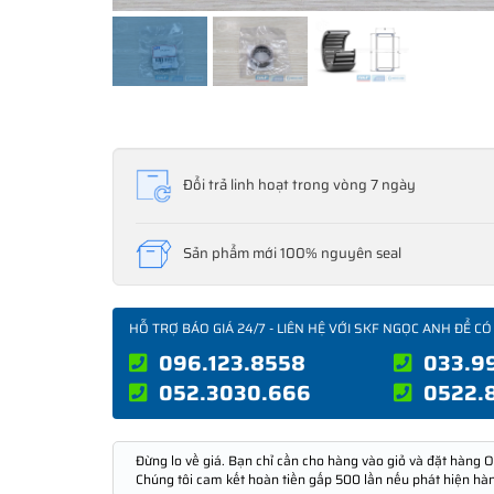
Đổi trả linh hoạt trong vòng 7 ngày
Sản phẩm mới 100% nguyên seal
HỖ TRỢ BÁO GIÁ 24/7 - LIÊN HỆ VỚI SKF NGỌC ANH ĐỂ CÓ
096.123.8558
033.9
052.3030.666
0522.
Đừng lo về giá. Bạn chỉ cần cho hàng vào giỏ và đặt hàng O
Chúng tôi cam kết hoàn tiền gấp 500 lần nếu phát hiện hà