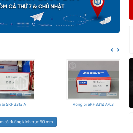
KF NA 4912 CHÍNH HÃNG
về nguồn gốc của sản phẩm. Ngoài ra bạn cũng có thể tự kiểm tra
h sau:
Previous
Next
 bi SKF 3312 A
Vòng bi SKF 3312 A/C3
ẩm có đường kính trục 60 mm