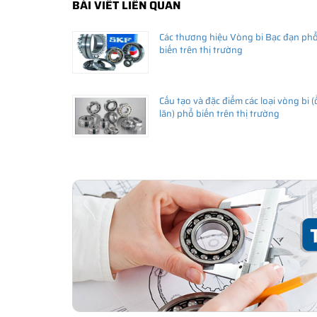
BÀI VIẾT LIÊN QUAN
Các thương hiệu Vòng bi Bạc đạn ph
biến trên thị trường
Cấu tạo và đặc điểm các loại vòng bi (
lăn) phổ biến trên thị trường
THÔNG TIN HỮU ÍCH
•
Vòng bi SKF chính hãng, Những lưu ý cơ bản trước khi m
•
Xuất xứ vòng bi SKF chính hãng ở đâu?
•
Chất lượng vòng bi SKF chính hãng