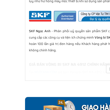
lụy như hư hỏng máy móc thiết bị khi sử dụng sản phẩm
SKF Ngọc Anh
- Phân phối uỷ quyền sản phẩm SKF ch
cung cấp các công cụ và tiện ích chứng minh
Vòng bi S
hoàn 100 lần giá trị đơn hàng nếu Khách hàng phát 
không chính hãng.
GIÁ BÁN VÒNG BI SKF NA 4912 CHÍNH HÃN
Tại
NGOCANH.COM
giá bán Vòng bi SKF NA 4912 luôn l
bán hàng. Chúng tôi cam kết luôn đồng hành cùng Kh
hãng.
CHẾ ĐỘ BẢO HÀNH VÒNG BI SKF NA 4912 C
Tất cả các sản phẩm SKF chính hãng do
SKF Ngọc Anh