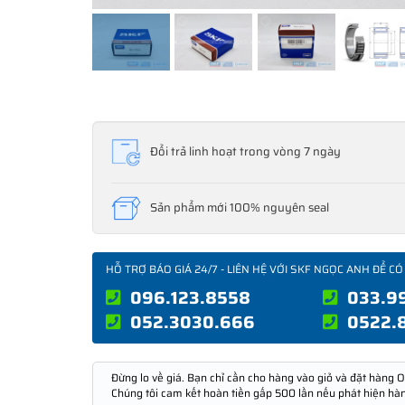
Đổi trả linh hoạt trong vòng 7 ngày
Sản phẩm mới 100% nguyên seal
HỖ TRỢ BÁO GIÁ 24/7 - LIÊN HỆ VỚI SKF NGỌC ANH ĐỂ CÓ
096.123.8558
033.9
052.3030.666
0522.
Đừng lo về giá. Bạn chỉ cần cho hàng vào giỏ và đặt hàng O
Chúng tôi cam kết hoàn tiền gấp 500 lần nếu phát hiện hà