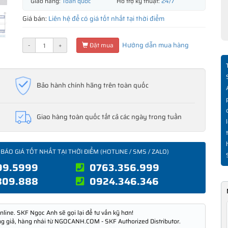
Giao hàng:
Toàn quốc
Hỗ trợ kỹ thuật:
24/7
Giá bán:
Liên hệ để có giá tốt nhất tại thời điểm
Hướng dẫn mua hàng
-
+
Đặt mua
Bảo hành chính hãng trên toàn quốc
Giao hàng toàn quốc tất cả các ngày trong tuần
 BÁO GIÁ TỐT NHẤT TẠI THỜI ĐIỂM (HOTLINE / SMS / ZALO)
99.5999
0763.356.999
809.888
0924.346.346
nline. SKF Ngọc Anh sẽ gọi lại để tư vấn kỹ hơn!
ng giả, hàng nhái từ NGOCANH.COM - SKF Authorized Distributor.