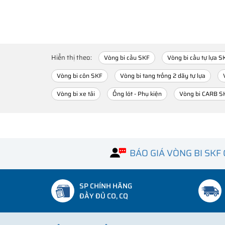
Hiển thị theo:
Vòng bi cầu SKF
Vòng bi cầu tự lựa S
Vòng bi côn SKF
Vòng bi tang trống 2 dãy tự lựa
Vòng bi xe tải
Ống lót - Phụ kiện
Vòng bi CARB S
BÁO GIÁ VÒNG BI SKF
SP CHÍNH HÃNG
ĐẦY ĐỦ CO, CQ