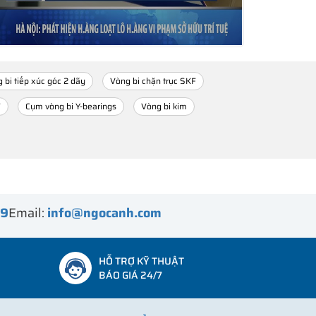
 bi tiếp xúc góc 2 dãy
Vòng bi chặn trục SKF
F
Cụm vòng bi Y-bearings
Vòng bi kim
99
Email:
info@ngocanh.com
HỖ TRỢ KỸ THUẬT
BÁO GIÁ 24/7