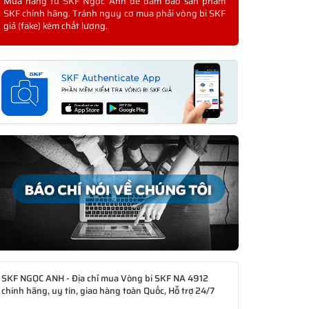
Mua hàng từ SKF Ngọc Anh để đảm bảo sản phẩm
SKF chính hãng. Tránh nguy cơ mua phải vòng bi SKF
giả (fake) kém chất lượng.
SKF NGỌC ANH - Địa chỉ mua Vòng bi SKF NA 4912
chính hãng, uy tín, giao hàng toàn Quốc, Hỗ trợ 24/7