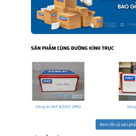
bảo hành của nhà sản xuất.
CÁCH NHẬN BIẾT VÀ PHÂN BIỆT VÒNG BI S
Mua hàng tại các đại lý ủy quyền của SKF để yên tâm 
và phân biệt các sản phẩm SKF chính hãng bằng các các
✅
Những cách phân biệt vòng bi SKF giả bằng mắt thường
SẢN PHẨM CÙNG ĐƯỜNG KÍNH TRỤC
✅
SKF Authenticate, Phần mềm kiểm tra vòng bi SKF giả
✅
Cảnh báo của chuyên gia SKF về vòng bi SKF giả
Vòng bi SKF 62312-2RS1
Vòng
Xem tất cả sản ph