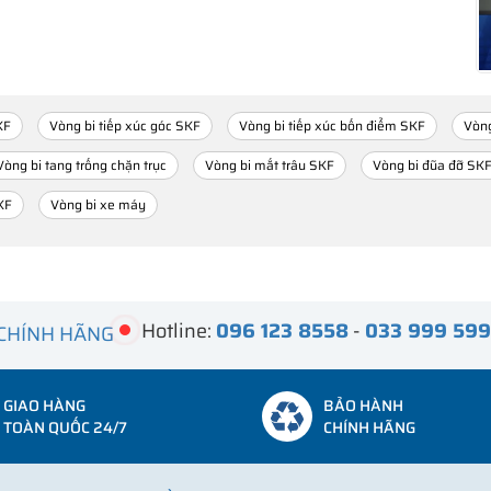
KF
Vòng bi tiếp xúc góc SKF
Vòng bi tiếp xúc bốn điểm SKF
Vòng
Vòng bi tang trống chặn trục
Vòng bi mắt trâu SKF
Vòng bi đũa đỡ SK
KF
Vòng bi xe máy
Hotline:
096 123 8558
-
033 999 59
 CHÍNH HÃNG
GIAO HÀNG
BẢO HÀNH
TOÀN QUỐC 24/7
CHÍNH HÃNG