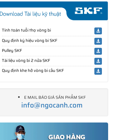
Tính toán tuổi thọ vòng bi
Quy định ký hiệu vòng bi SKF
Pulley SKF
Tài liệu vòng bi 2 nửa SKF
Quy định khe hở vòng bi cầu SKF
E MAIL BÁO GIÁ SẢN PHẨM SKF
info@ngocanh.com