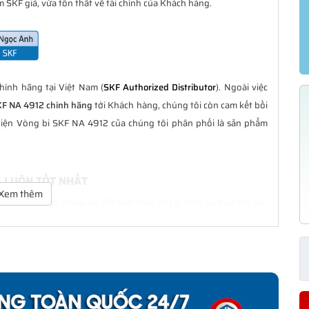
 SKF giả, vừa tổn thất về tài chính của Khách hàng.
ính hãng tại Việt Nam (
SKF Authorized Distributor
). Ngoài việc
KF NA 4912 chính hãng
tới Khách hàng, chúng tôi còn cam kết bồi
hiện Vòng bi SKF NA 4912 của chúng tôi phân phối là sản phẩm
G LUÔN TỐT NHẤT
Xem thêm
à tốt nhất với nhiều ưu đãi kèm theo và các dịch vụ hẫu mãi sau
ách hàng trong suốt quá trình sử dụng các sản phẩm SKF chính
HÍNH HÃNG
phân phối đều được bảo hành chính hãng theo đúng tiêu chuẩn