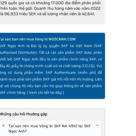
129 quốc gia và có khoảng 17.000 địa điểm phân phối
trên toàn thế giới. Doanh thu hàng năm vào năm 2022
là 96,933 triệu SEK và số lượng nhân viên là 42,641.
Tại sao bạn nên mua hàng từ NGOCANH.COM
SKF Ngọc Anh là Đại lý ủy quyền SKF tại Việt Nam (SKF
Authorized Distributor). Tất cả các sản phẩm SKF được phân
phối bởi SKF Ngọc Anh đều là sản phẩm chính hãng SKF, có
đầy đủ giấy tờ chứng minh xuất xứ và chất lượng (CO,CQ). Vui
lòng sử dụng phần mềm SKF Authenticate (miễn phí) để
tránh mua phải sản phẩm SKF giả trôi nổi trên thị trường. Liên
hệ với chúng tôi nếu bạn cần trợ giúp thông tin về sản phẩm
SKF chính hãng. [
Xem chi tiết tại đây
]
Những câu hỏi thường gặp
★
Tại sao nên mua Vòng bi SKF NA 4912 tại SKF
Ngọc Anh?