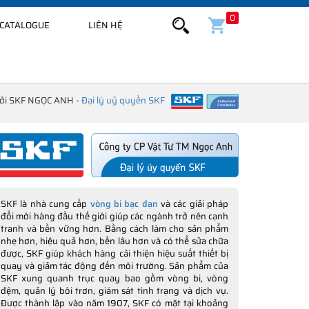
0
CATALOGUE
LIÊN HỆ
bởi SKF NGỌC ANH -
Đại lý uỷ quyền SKF
SKF là nhà cung cấp
vòng bi bạc đạn
và các giải pháp
đổi mới hàng đầu thế giới giúp các ngành trở nên cạnh
tranh và bền vững hơn. Bằng cách làm cho sản phẩm
nhẹ hơn, hiệu quả hơn, bền lâu hơn và có thể sửa chữa
được, SKF giúp khách hàng cải thiện hiệu suất thiết bị
quay và giảm tác động đến môi trường. Sản phẩm của
SKF xung quanh trục quay bao gồm vòng bi, vòng
đệm, quản lý bôi trơn, giám sát tình trạng và dịch vụ.
Được thành lập vào năm 1907, SKF có mặt tại khoảng