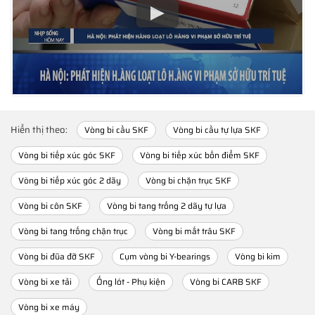
Hiển thị theo:
Vòng bi cầu SKF
Vòng bi cầu tự lựa SKF
Vòng bi tiếp xúc góc SKF
Vòng bi tiếp xúc bốn điểm SKF
Vòng bi tiếp xúc góc 2 dãy
Vòng bi chặn trục SKF
Vòng bi côn SKF
Vòng bi tang trống 2 dãy tự lựa
Vòng bi tang trống chặn trục
Vòng bi mắt trâu SKF
Vòng bi đũa đỡ SKF
Cụm vòng bi Y-bearings
Vòng bi kim
Vòng bi xe tải
Ống lót - Phụ kiện
Vòng bi CARB SKF
Vòng bi xe máy