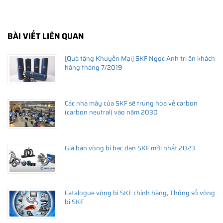
BÀI VIẾT LIÊN QUAN
THÔNG TIN HỮU ÍCH
[Quà tặng Khuyến Mại] SKF Ngọc Anh tri ân khách
•
Vòng bi SKF chính hãng, Những lưu ý cơ bản trước khi mua hàng
hàng tháng 7/2019
•
Xuất xứ vòng bi SKF chính hãng ở đâu?
•
Chất lượng vòng bi SKF chính hãng
Các nhà máy của SKF sẽ trung hòa về carbon
(carbon neutral) vào năm 2030
Giá bán vòng bi bạc đạn SKF mới nhất 2023
Catalogue vòng bi SKF chính hãng, Thông số vòng
bi SKF