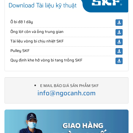
Ổ bi đỡ 1 dãy
Ống lót côn và ống trung gian
Tài liệu vòng bi chịu nhiệt SKF
Pulley SKF
Quy định khe hở vòng bi tang trống SKF
E MAIL BÁO GIÁ SẢN PHẨM SKF
info@ngocanh.com