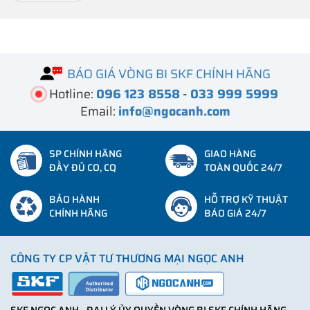
BÁO GIÁ VÒNG BI SKF CHÍNH HÃNG
Hotline:
096 123 8558
-
033 999 5999
Email:
info@ngocanh.com
SP CHÍNH HÃNG
GIAO HÀNG
ĐẦY ĐỦ CO, CQ
TOÀN QUỐC 24/7
BẢO HÀNH
HỖ TRỢ KỸ THUẬT
CHÍNH HÃNG
BÁO GIÁ 24/7
CÔNG TY CP VẬT TƯ THƯƠNG MẠI NGỌC ANH