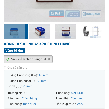
VÒNG BI SKF NK 45/20 CHÍNH HÃNG
Vòng bi kim
Sản phẩm chính hãng SKF ®
Thông số sản phẩm
Đường kính trong (Fw):
45 mm
Đường kính ngoài (D):
55 mm
Độ dày (C):
20 mm
Thương hiệu:
SKF
Tình trạng:
Mới 100%
Bảo hành:
Chính hãng
Trạng thái:
Còn hàng
Giao hàng:
Toàn quốc
Hỗ trợ kỹ thuật:
24/7