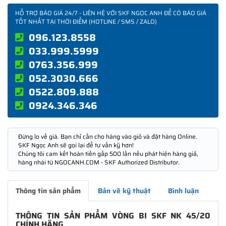
HỖ TRỢ BÁO GIÁ 24/7 - LIÊN HỆ VỚI SKF NGỌC ANH ĐỂ CÓ BÁO GIÁ
TỐT NHẤT TẠI THỜI ĐIỂM (HOTLINE / SMS / ZALO)
096.123.8558
033.999.5999
0763.356.999
052.3030.666
0522.809.888
0924.346.346
Đừng lo về giá. Bạn chỉ cần cho hàng vào giỏ và đặt hàng Online.
SKF Ngọc Anh sẽ gọi lại để tư vấn kỹ hơn!
Chúng tôi cam kết hoàn tiền gấp 500 lần nếu phát hiện hàng giả,
hàng nhái từ NGOCANH.COM - SKF Authorized Distributor.
Thông tin sản phẩm
Bản vẽ kỹ thuật
Bình luận
THÔNG TIN SẢN PHẨM VÒNG BI SKF NK 45/20
CHÍNH HÃNG