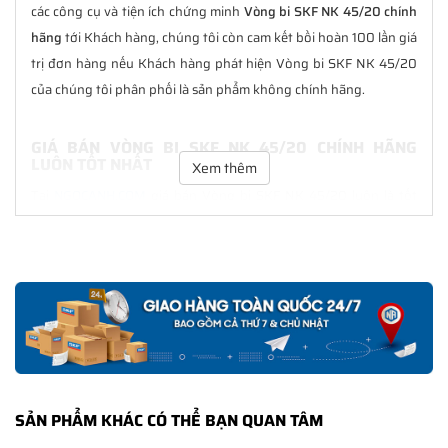
các công cụ và tiện ích chứng minh
Vòng bi SKF NK 45/20 chính
hãng
tới Khách hàng, chúng tôi còn cam kết bồi hoàn 100 lần giá
trị đơn hàng nếu Khách hàng phát hiện Vòng bi SKF NK 45/20
của chúng tôi phân phối là sản phẩm không chính hãng.
GIÁ BÁN VÒNG BI SKF NK 45/20 CHÍNH HÃNG
LUÔN TỐT NHẤT
Xem thêm
Tại
NGOCANH.COM
giá bán Vòng bi SKF NK 45/20 luôn là tốt
nhất với nhiều ưu đãi kèm theo và các dịch vụ hẫu mãi sau bán
hàng. Chúng tôi cam kết luôn đồng hành cùng Khách hàng
trong suốt quá trình sử dụng các sản phẩm SKF chính hãng.
CHẾ ĐỘ BẢO HÀNH VÒNG BI SKF NK 45/20 CHÍNH
HÃNG
Tất cả các sản phẩm SKF chính hãng do
SKF Ngọc Anh
phân
phối đều được bảo hành chính hãng theo đúng tiêu chuẩn bảo
SẢN PHẨM KHÁC CÓ THỂ BẠN QUAN TÂM
hành của nhà sản xuất.