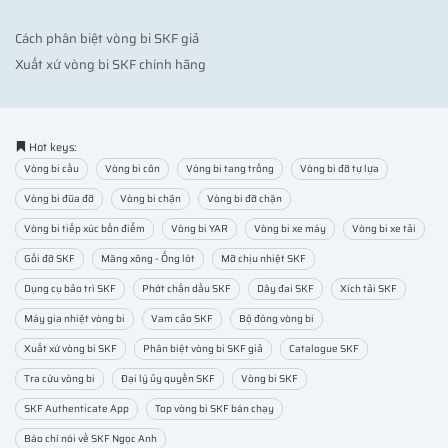
Cách phân biệt vòng bi SKF giả
Xuất xứ vòng bi SKF chính hãng
Hot keys:
Vòng bi cầu
Vòng bi côn
Vòng bi tang trống
Vòng bi đỡ tự lựa
Vòng bi đũa đỡ
Vòng bi chặn
Vòng bi đỡ chặn
Vòng bi tiếp xúc bốn điểm
Vòng bi YAR
Vòng bi xe máy
Vòng bi xe tải
Gối đỡ SKF
Măng xông - Ống lót
Mỡ chịu nhiệt SKF
Dụng cụ bảo trì SKF
Phớt chắn dầu SKF
Dây đai SKF
Xích tải SKF
Máy gia nhiệt vòng bi
Vam cảo SKF
Bộ đóng vòng bi
Xuất xứ vòng bi SKF
Phân biệt vòng bi SKF giả
Catalogue SKF
Tra cứu vòng bi
Đại lý ủy quyền SKF
Vòng bi SKF
SKF Authenticate App
Top vòng bi SKF bán chạy
Báo chí nói về SKF Ngọc Anh