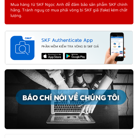
Mua hàng từ SKF Ngọc Anh để đảm bảo sản phẩm SKF chính
hãng. Tránh nguy cơ mua phải vòng bi SKF giả (fake) kém chất
lượng.