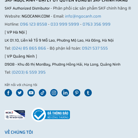
SKF NGỌC ANH - ĐẠI LÝ ỦY QUYỀN VÒNG BI SKF CHÍNH HÃNG
- Phân phối các sản phẩm SKF chính hãng ®
SKF Authorized Distributor
Website:
NGOCANH.COM
- Email:
info@ngocanh.com
Hotline:
096 123 8558
-
033 999 5999
-
0763 356 999
[
VP Hà Nội
]
LK 01.10, Liền kề Tổ 9 Mỗ Lao, Phường Mộ Lao, Hà Đông, Hà Nội
Tel:
(024) 85 865 866
- Bộ phận kế toán:
0921 537 555
[
VP Quảng Ninh
]
D908 - Khu đô thị MonBay, Phường Hồng Hải, Hạ Long, Quảng Ninh
Tel:
(0203) 6 559 395
Kết nối với chúng tôi
VỀ CHÚNG TÔI