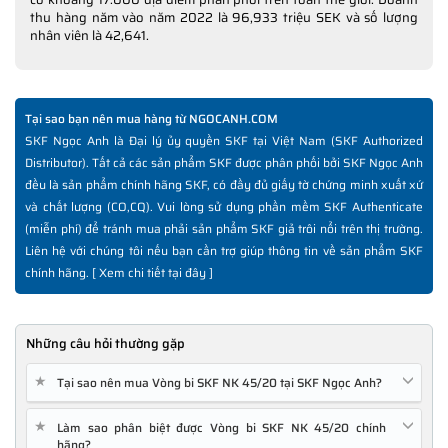
thu hàng năm vào năm 2022 là 96,933 triệu SEK và số lượng
nhân viên là 42,641.
Tại sao bạn nên mua hàng từ NGOCANH.COM
SKF Ngọc Anh là Đại lý ủy quyền SKF tại Việt Nam (SKF Authorized
Distributor). Tất cả các sản phẩm SKF được phân phối bởi SKF Ngọc Anh
đều là sản phẩm chính hãng SKF, có đầy đủ giấy tờ chứng minh xuất xứ
và chất lượng (CO,CQ). Vui lòng sử dụng phần mềm SKF Authenticate
(miễn phí) để tránh mua phải sản phẩm SKF giả trôi nổi trên thị trường.
Liên hệ với chúng tôi nếu bạn cần trợ giúp thông tin về sản phẩm SKF
chính hãng. [
Xem chi tiết tại đây
]
Những câu hỏi thường gặp
★
Tại sao nên mua Vòng bi SKF NK 45/20 tại SKF Ngọc Anh?
★
Làm sao phân biệt được Vòng bi SKF NK 45/20 chính
hãng?