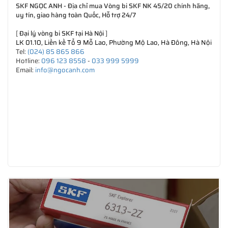
SKF NGỌC ANH - Địa chỉ mua Vòng bi SKF NK 45/20 chính hãng,
uy tín, giao hàng toàn Quốc, Hỗ trợ 24/7
[
Đại lý vòng bi SKF tại Hà Nội
]
LK 01.10, Liền kề Tổ 9 Mỗ Lao, Phường Mộ Lao, Hà Đông, Hà Nội
Tel:
(024) 85 865 866
Hotline:
096 123 8558
-
033 999 5999
Email:
info@ngocanh.com