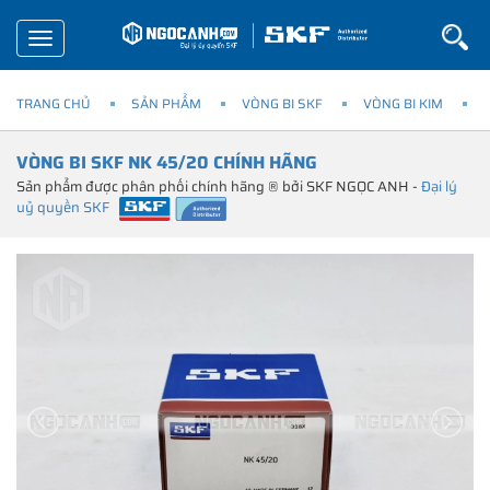
Toggle
navigation
TRANG CHỦ
SẢN PHẨM
VÒNG BI SKF
VÒNG BI KIM
VÒNG BI SKF NK 45/20 CHÍNH HÃNG
Sản phẩm được phân phối chính hãng ® bởi SKF NGỌC ANH -
Đại lý
uỷ quyền SKF