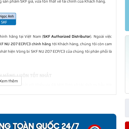
 sản phẩm SKF giả, vừa tổn thất về tài chính của Khách hàng.
ính hãng tại Việt Nam (
SKF Authorized Distributor
). Ngoài việc
KF NU 207 ECP/C3 chính hãng
tới Khách hàng, chúng tôi còn cam
 phát hiện Vòng bi SKF NU 207 ECP/C3 của chúng tôi phân phối là
NH HÃNG LUÔN TỐT NHẤT
Xem thêm
uôn là tốt nhất với nhiều ưu đãi kèm theo và các dịch vụ hẫu mãi
ng Khách hàng trong suốt quá trình sử dụng các sản phẩm SKF
P/C3 CHÍNH HÃNG
phân phối đều được bảo hành chính hãng theo đúng tiêu chuẩn