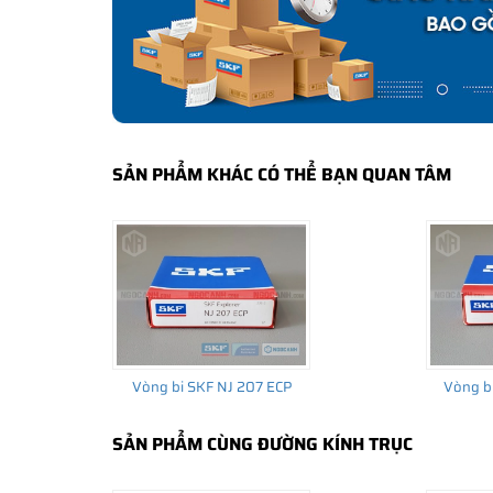
bảo hành của nhà sản xuất.
CÁCH NHẬN BIẾT VÀ PHÂN BIỆT VÒNG BI S
Mua hàng tại các đại lý ủy quyền của SKF để yên tâm 
và phân biệt các sản phẩm SKF chính hãng bằng các các
✅
Những cách phân biệt vòng bi SKF giả bằng mắt thường
SẢN PHẨM KHÁC CÓ THỂ BẠN QUAN TÂM
✅
SKF Authenticate, Phần mềm kiểm tra vòng bi SKF giả
✅
Cảnh báo của chuyên gia SKF về vòng bi SKF giả
Vòng bi SKF NJ 207 ECP
Vòng b
SẢN PHẨM CÙNG ĐƯỜNG KÍNH TRỤC