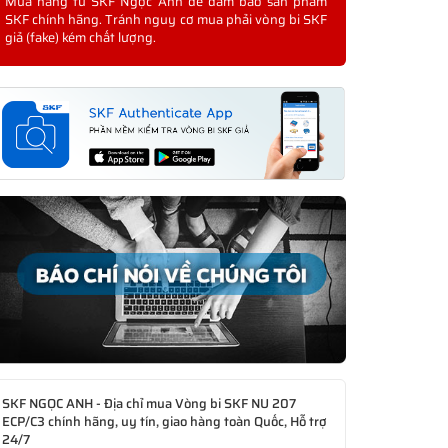
Mua hàng từ SKF Ngọc Anh để đảm bảo sản phẩm
SKF chính hãng. Tránh nguy cơ mua phải vòng bi SKF
giả (fake) kém chất lượng.
SKF NGỌC ANH - Địa chỉ mua Vòng bi SKF NU 207
ECP/C3 chính hãng, uy tín, giao hàng toàn Quốc, Hỗ trợ
24/7