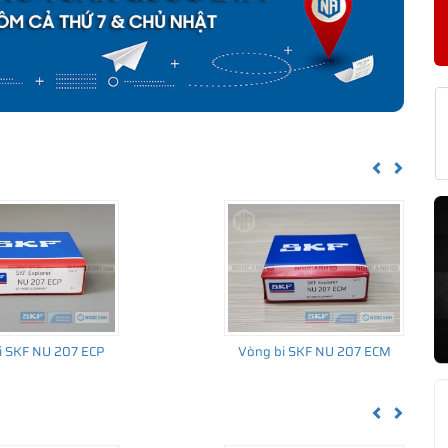
KF NU 207 ECP/C3 CHÍNH HÃNG
về nguồn gốc của sản phẩm. Ngoài ra bạn cũng có thể tự kiểm tra
h sau:
Previous
Next
i SKF NU 207 ECP
Vòng bi SKF NU 207 ECM
Previous
Next