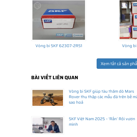
Vòng bi SKF 62307-2RS1
Vòng bi
Xem tất cả sản ph
BÀI VIẾT LIÊN QUAN
THÔNG TIN HỮU ÍCH
Vòng bi SKF giúp tàu thăm dò Mars
•
Vòng bi SKF chính hãng, Những lưu ý cơ bản trước khi m
Rover thu thập các mẫu đá trên bề m
•
Xuất xứ vòng bi SKF chính hãng ở đâu?
sao hoả
•
Chất lượng vòng bi SKF chính hãng
SKF Việt Nam 2025 – ‘Rắn’ Rỏi vươn
mình