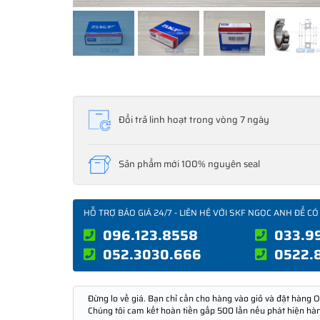
Đổi trả linh hoạt trong vòng 7 ngày
Sản phẩm mới 100% nguyên seal
HỖ TRỢ BÁO GIÁ 24/7 - LIÊN HỆ VỚI SKF NGỌC ANH ĐỂ CÓ
096.123.8558
033.9
052.3030.666
0522.
Đừng lo về giá. Bạn chỉ cần cho hàng vào giỏ và đặt hàng O
Chúng tôi cam kết hoàn tiền gấp 500 lần nếu phát hiện hà