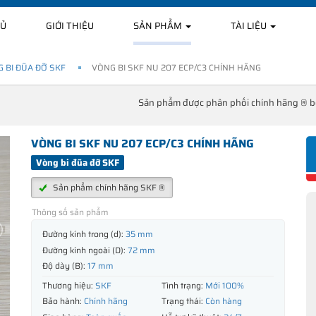
HỦ
GIỚI THIỆU
SẢN PHẨM
TÀI LIỆU
 BI ĐŨA ĐỠ SKF
VÒNG BI SKF NU 207 ECP/C3 CHÍNH HÃNG
Sản phẩm được phân phối chính hãng ® 
VÒNG BI SKF NU 207 ECP/C3 CHÍNH HÃNG
Vòng bi đũa đỡ SKF
Sản phẩm chính hãng SKF ®
Thông số sản phẩm
Đường kính trong (d):
35 mm
Đường kính ngoài (D):
72 mm
Độ dày (B):
17 mm
Thương hiệu:
SKF
Tình trạng:
Mới 100%
Bảo hành:
Chính hãng
Trạng thái:
Còn hàng