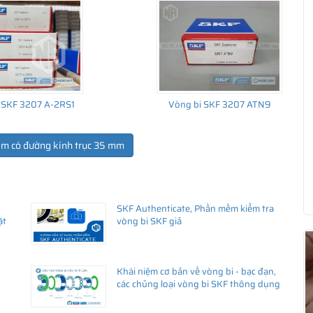
 SKF 3207 A-2RS1
Vòng bi SKF 3207 ATN9
ẩm có đường kính trục 35 mm
SKF Authenticate, Phần mềm kiểm tra
ua hàng
ặt
vòng bi SKF giả
Khái niệm cơ bản về vòng bi - bạc đạn,
các chủng loại vòng bi SKF thông dụng