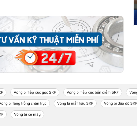
KF
Vòng bi tiếp xúc góc SKF
Vòng bi tiếp xúc bốn điểm SKF
Vòng
Vòng bi tang trống chặn trục
Vòng bi mắt trâu SKF
Vòng bi đũa đỡ SK
KF
Vòng bi xe máy