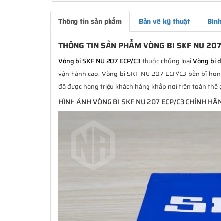
Thông tin sản phẩm
Bản vẽ kỹ thuật
Bình
THÔNG TIN SẢN PHẨM VÒNG BI SKF NU 207
Vòng bi SKF NU 207 ECP/C3
thuộc chủng loại
Vòng bi 
vận hành cao. Vòng bi SKF NU 207 ECP/C3 bền bỉ hơn r
đã được hàng triệu khách hàng khắp nơi trên toàn thế 
HÌNH ẢNH VÒNG BI SKF NU 207 ECP/C3 CHÍNH HÃ