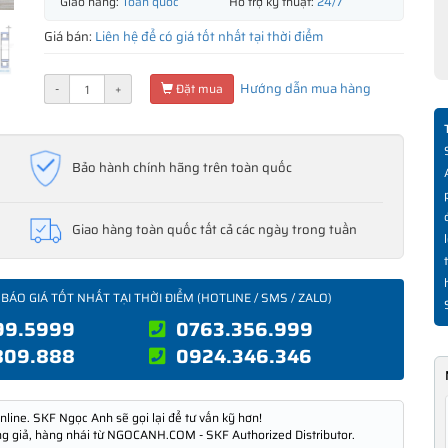
Giao hàng:
Toàn quốc
Hỗ trợ kỹ thuật:
24/7
Giá bán:
Liên hệ để có giá tốt nhất tại thời điểm
Hướng dẫn mua hàng
-
+
Đặt mua
Bảo hành chính hãng trên toàn quốc
Giao hàng toàn quốc tất cả các ngày trong tuần
 BÁO GIÁ TỐT NHẤT TẠI THỜI ĐIỂM (HOTLINE / SMS / ZALO)
99.5999
0763.356.999
809.888
0924.346.346
nline. SKF Ngọc Anh sẽ gọi lại để tư vấn kỹ hơn!
ng giả, hàng nhái từ NGOCANH.COM - SKF Authorized Distributor.