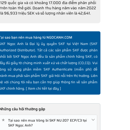
129 quốc gia và có khoảng 17.000 địa điểm phân phối
trên toàn thế giới. Doanh thu hàng năm vào năm 2022
là 96,933 triệu SEK và số lượng nhân viên là 42,641.
Tại sao bạn nên mua hàng từ NGOCANH.COM
SKF Ngọc Anh là Đại lý ủy quyền SKF tại Việt Nam (SKF
Authorized Distributor). Tất cả các sản phẩm SKF được phân
phối bởi SKF Ngọc Anh đều là sản phẩm chính hãng SKF, có
đầy đủ giấy tờ chứng minh xuất xứ và chất lượng (CO,CQ). Vui
lòng sử dụng phần mềm SKF Authenticate (miễn phí) để
tránh mua phải sản phẩm SKF giả trôi nổi trên thị trường. Liên
hệ với chúng tôi nếu bạn cần trợ giúp thông tin về sản phẩm
SKF chính hãng. [
Xem chi tiết tại đây
]
Những câu hỏi thường gặp
★
Tại sao nên mua Vòng bi SKF NU 207 ECP/C3 tại
SKF Ngọc Anh?