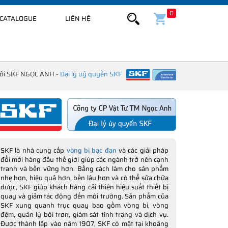
0
CATALOGUE
LIÊN HỆ
bởi SKF NGỌC ANH -
Đại lý uỷ quyền SKF
SKF là nhà cung cấp
vòng bi bạc đạn
và các giải pháp
đổi mới hàng đầu thế giới giúp các ngành trở nên cạnh
tranh và bền vững hơn. Bằng cách làm cho sản phẩm
nhẹ hơn, hiệu quả hơn, bền lâu hơn và có thể sửa chữa
được, SKF giúp khách hàng cải thiện hiệu suất thiết bị
quay và giảm tác động đến môi trường. Sản phẩm của
SKF xung quanh trục quay bao gồm vòng bi, vòng
đệm, quản lý bôi trơn, giám sát tình trạng và dịch vụ.
Được thành lập vào năm 1907, SKF có mặt tại khoảng