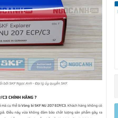
i bởi SKF Ngọc Anh - Đại lý ủy quyền SKF.
P/C3 CHÍNH HÃNG ?
ả mà cụ thể là
Vòng bi SKF NU 207 ECP/C3
. Khách hàng không có
giả. Điều này vừa không đảm bảo chất lượng sản phẩm gây ra