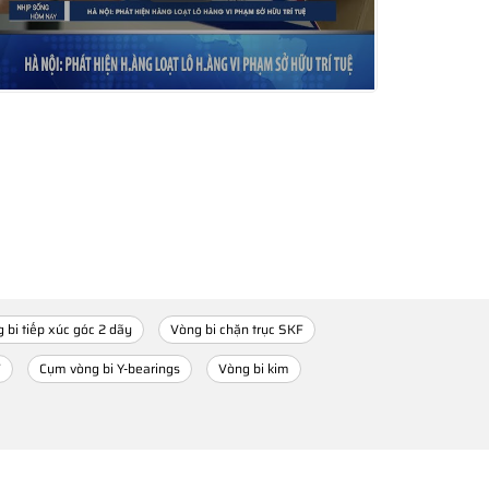
 bi tiếp xúc góc 2 dãy
Vòng bi chặn trục SKF
F
Cụm vòng bi Y-bearings
Vòng bi kim