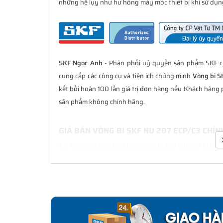
những hệ lụy như hư hỏng máy móc thiết bị khi sử dụng
SKF Ngọc Anh
- Phân phối uỷ quyền sản phẩm SKF ch
cung cấp các công cụ và tiện ích chứng minh
Vòng bi S
kết bồi hoàn 100 lần giá trị đơn hàng nếu Khách hàng
sản phẩm không chính hãng.
GIÁ BÁN VÒNG BI SKF NU 207 ECP/C3 CHÍ
Tại
NGOCANH.COM
giá bán Vòng bi SKF NU 207 ECP/C3 l
sau bán hàng. Chúng tôi cam kết luôn đồng hành cù
chính hãng.
CHẾ ĐỘ BẢO HÀNH VÒNG BI SKF NU 207 EC
Tất cả các sản phẩm SKF chính hãng do
SKF Ngọc Anh