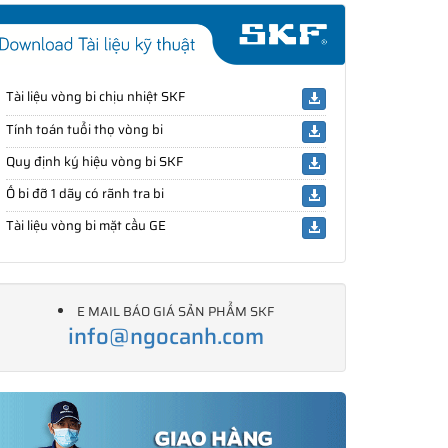
Tài liệu vòng bi chịu nhiệt SKF
Tính toán tuổi thọ vòng bi
Quy định ký hiệu vòng bi SKF
Ổ bi đỡ 1 dãy có rãnh tra bi
Tài liệu vòng bi mặt cầu GE
E MAIL BÁO GIÁ SẢN PHẨM SKF
info@ngocanh.com