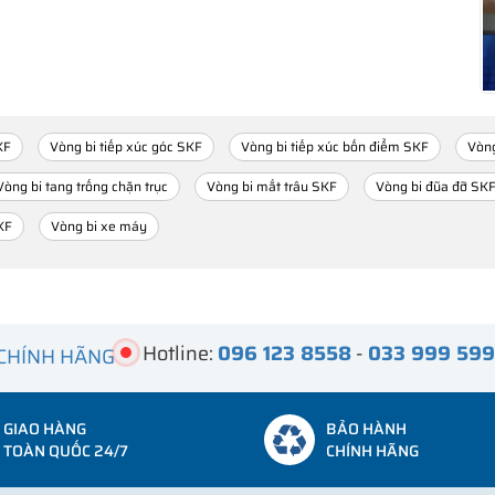
KF
Vòng bi tiếp xúc góc SKF
Vòng bi tiếp xúc bốn điểm SKF
Vòng
Vòng bi tang trống chặn trục
Vòng bi mắt trâu SKF
Vòng bi đũa đỡ SK
KF
Vòng bi xe máy
Hotline:
096 123 8558
-
033 999 59
 CHÍNH HÃNG
GIAO HÀNG
BẢO HÀNH
TOÀN QUỐC 24/7
CHÍNH HÃNG