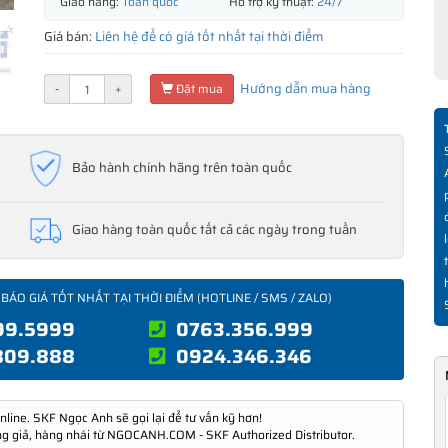
Giao hàng:
Toàn quốc
Hỗ trợ kỹ thuật:
24/7
Giá bán:
Liên hệ để có giá tốt nhất tại thời điểm
Hướng dẫn mua hàng
-
+
Đặt mua
Bảo hành chính hãng trên toàn quốc
Giao hàng toàn quốc tất cả các ngày trong tuần
 BÁO GIÁ TỐT NHẤT TẠI THỜI ĐIỂM (HOTLINE / SMS / ZALO)
99.5999
0763.356.999
809.888
0924.346.346
nline. SKF Ngọc Anh sẽ gọi lại để tư vấn kỹ hơn!
ng giả, hàng nhái từ NGOCANH.COM - SKF Authorized Distributor.