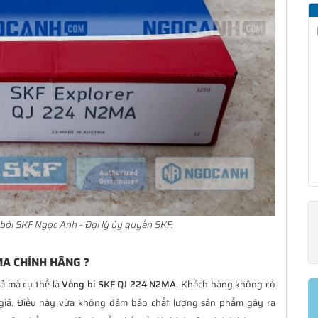
bởi SKF Ngọc Anh - Đại lý ủy quyền SKF.
MA CHÍNH HÃNG ?
iả mà cụ thể là
Vòng bi SKF QJ 224 N2MA
. Khách hàng không có
giả. Điều này vừa không đảm bảo chất lượng sản phẩm gây ra