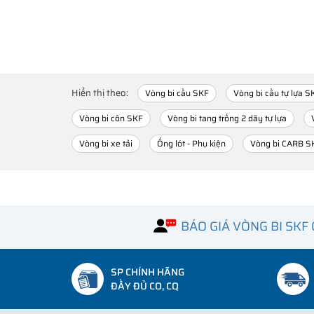
Hiển thị theo:
Vòng bi cầu SKF
Vòng bi cầu tự lựa S
Vòng bi côn SKF
Vòng bi tang trống 2 dãy tự lựa
Vòng bi xe tải
Ống lót - Phụ kiện
Vòng bi CARB S
BÁO GIÁ VÒNG BI SKF
SP CHÍNH HÃNG
ĐẦY ĐỦ CO, CQ