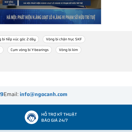
 bi tiếp xúc góc 2 dãy
Vòng bi chặn trục SKF
F
Cụm vòng bi Y-bearings
Vòng bi kim
99
Email:
info@ngocanh.com
HỖ TRỢ KỸ THUẬT
BÁO GIÁ 24/7