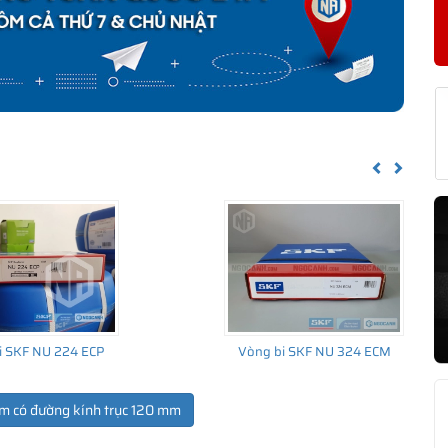
KF QJ 224 N2MA CHÍNH HÃNG
về nguồn gốc của sản phẩm. Ngoài ra bạn cũng có thể tự kiểm tra
h sau:
Previous
Next
i SKF NU 224 ECP
Vòng bi SKF NU 324 ECM
m có đường kính trục 120 mm