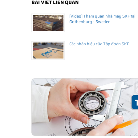
BÀI VIẾT LIÊN QUAN
[Video] Tham quan nhà máy SKF tại
Gothenburg - Sweden
Các nhãn hiệu của Tập đoàn SKF
THÔNG TIN HỮU ÍCH
•
Vòng bi SKF chính hãng, Những lưu ý cơ bản trước khi m
•
Xuất xứ vòng bi SKF chính hãng ở đâu?
•
Chất lượng vòng bi SKF chính hãng