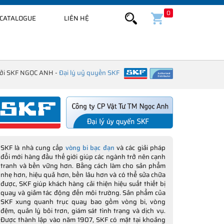
0
CATALOGUE
LIÊN HỆ
bởi SKF NGỌC ANH -
Đại lý uỷ quyền SKF
SKF là nhà cung cấp
vòng bi bạc đạn
và các giải pháp
đổi mới hàng đầu thế giới giúp các ngành trở nên cạnh
tranh và bền vững hơn. Bằng cách làm cho sản phẩm
nhẹ hơn, hiệu quả hơn, bền lâu hơn và có thể sửa chữa
được, SKF giúp khách hàng cải thiện hiệu suất thiết bị
quay và giảm tác động đến môi trường. Sản phẩm của
SKF xung quanh trục quay bao gồm vòng bi, vòng
đệm, quản lý bôi trơn, giám sát tình trạng và dịch vụ.
Được thành lập vào năm 1907, SKF có mặt tại khoảng