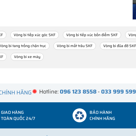
KF
Vòng bi tiếp xúc góc SKF
Vòng bi tiếp xúc bốn điểm SKF
Vòng
Vòng bi tang trống chặn trục
Vòng bi mắt trâu SKF
Vòng bi đũa đỡ SK
KF
Vòng bi xe máy
Hotline:
096 123 8558
-
033 999 59
 CHÍNH HÃNG
GIAO HÀNG
BẢO HÀNH
TOÀN QUỐC 24/7
CHÍNH HÃNG