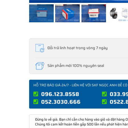
Đổi trả linh hoạt trong vòng 7 ngày
Sản phẩm mới 100% nguyên seal
HỖ TRỢ BÁO GIÁ 24/7 - LIÊN HỆ VỚI SKF NGỌC ANH ĐỂ CÓ
096.123.8558
033.9
052.3030.666
0522.
Đừng lo về giá. Bạn chỉ cần cho hàng vào giỏ và đặt hàng O
Chúng tôi cam kết hoàn tiền gấp 500 lần nếu phát hiện hà