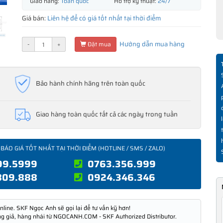
Giao hàng:
Toàn quốc
Hỗ trợ kỹ thuật:
24/7
Giá bán:
Liên hệ để có giá tốt nhất tại thời điểm
Hướng dẫn mua hàng
-
+
Đặt mua
Bảo hành chính hãng trên toàn quốc
Giao hàng toàn quốc tất cả các ngày trong tuần
 BÁO GIÁ TỐT NHẤT TẠI THỜI ĐIỂM (HOTLINE / SMS / ZALO)
99.5999
0763.356.999
809.888
0924.346.346
nline. SKF Ngọc Anh sẽ gọi lại để tư vấn kỹ hơn!
ng giả, hàng nhái từ NGOCANH.COM - SKF Authorized Distributor.