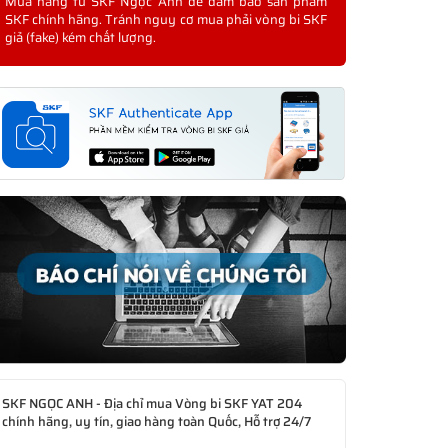
Mua hàng từ SKF Ngọc Anh để đảm bảo sản phẩm
SKF chính hãng. Tránh nguy cơ mua phải vòng bi SKF
giả (fake) kém chất lượng.
SKF NGỌC ANH - Địa chỉ mua Vòng bi SKF YAT 204
chính hãng, uy tín, giao hàng toàn Quốc, Hỗ trợ 24/7