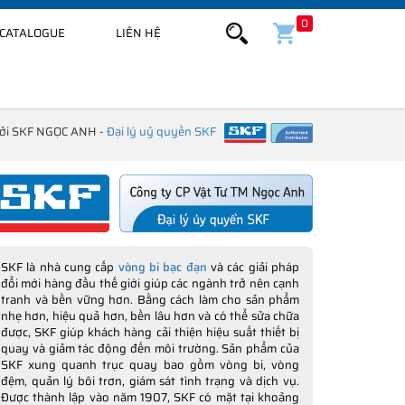
0
CATALOGUE
LIÊN HỆ
bởi SKF NGỌC ANH -
Đại lý uỷ quyền SKF
SKF là nhà cung cấp
vòng bi bạc đạn
và các giải pháp
đổi mới hàng đầu thế giới giúp các ngành trở nên cạnh
tranh và bền vững hơn. Bằng cách làm cho sản phẩm
nhẹ hơn, hiệu quả hơn, bền lâu hơn và có thể sửa chữa
được, SKF giúp khách hàng cải thiện hiệu suất thiết bị
quay và giảm tác động đến môi trường. Sản phẩm của
SKF xung quanh trục quay bao gồm vòng bi, vòng
đệm, quản lý bôi trơn, giám sát tình trạng và dịch vụ.
Được thành lập vào năm 1907, SKF có mặt tại khoảng