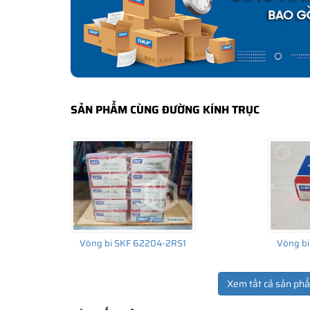
bảo hành của nhà sản xuất.
CÁCH NHẬN BIẾT VÀ PHÂN BIỆT VÒNG BI S
Mua hàng tại các đại lý ủy quyền của SKF để yên tâm 
và phân biệt các sản phẩm SKF chính hãng bằng các các
✅
Những cách phân biệt vòng bi SKF giả bằng mắt thường
SẢN PHẨM CÙNG ĐƯỜNG KÍNH TRỤC
✅
SKF Authenticate, Phần mềm kiểm tra vòng bi SKF giả
✅
Cảnh báo của chuyên gia SKF về vòng bi SKF giả
Vòng bi SKF 62204-2RS1
Vòng bi
Xem tất cả sản ph