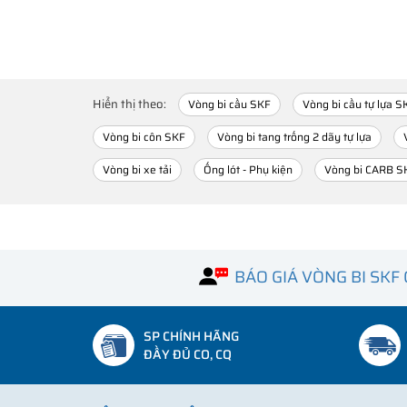
Hiển thị theo:
Vòng bi cầu SKF
Vòng bi cầu tự lựa S
Vòng bi côn SKF
Vòng bi tang trống 2 dãy tự lựa
Vòng bi xe tải
Ống lót - Phụ kiện
Vòng bi CARB S
BÁO GIÁ VÒNG BI SKF
SP CHÍNH HÃNG
ĐẦY ĐỦ CO, CQ