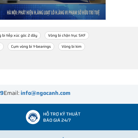
 bi tiếp xúc góc 2 dãy
Vòng bi chặn trục SKF
F
Cụm vòng bi Y-bearings
Vòng bi kim
99
Email:
info@ngocanh.com
HỖ TRỢ KỸ THUẬT
BÁO GIÁ 24/7