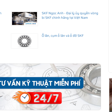
h
SKF Ngọc Anh - Đại lý ủy quyền vòng
bi SKF chính hãng tại Việt Nam
Ổ lăn, cụm ổ lăn và ổ đỡ SKF
ua hàng