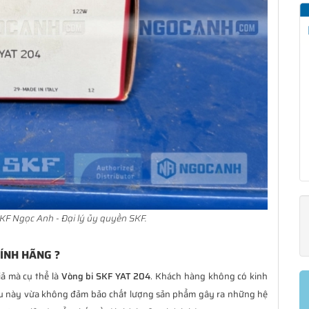
KF Ngọc Anh - Đại lý ủy quyền SKF.
HÍNH HÃNG ?
iả mà cụ thể là
Vòng bi SKF YAT 204
. Khách hàng không có kinh
ều này vừa không đảm bảo chất lượng sản phẩm gây ra những hệ