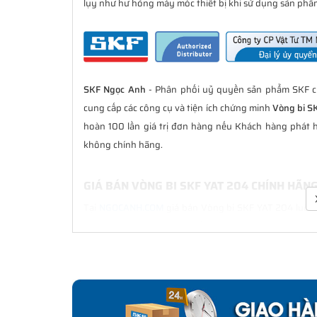
lụy như hư hỏng máy móc thiết bị khi sử dụng sản phẩm
SKF Ngọc Anh
- Phân phối uỷ quyền sản phẩm SKF ch
cung cấp các công cụ và tiện ích chứng minh
Vòng bi S
hoàn 100 lần giá trị đơn hàng nếu Khách hàng phát 
không chính hãng.
GIÁ BÁN VÒNG BI SKF YAT 204 CHÍNH HÃN
Tại
NGOCANH.COM
giá bán Vòng bi SKF YAT 204 luôn l
bán hàng. Chúng tôi cam kết luôn đồng hành cùng Kh
hãng.
CHẾ ĐỘ BẢO HÀNH VÒNG BI SKF YAT 204 C
Tất cả các sản phẩm SKF chính hãng do
SKF Ngọc Anh