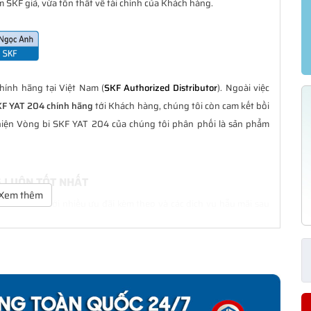
 SKF giả, vừa tổn thất về tài chính của Khách hàng.
ính hãng tại Việt Nam (
SKF Authorized Distributor
). Ngoài việc
KF YAT 204 chính hãng
tới Khách hàng, chúng tôi còn cam kết bồi
hiện Vòng bi SKF YAT 204 của chúng tôi phân phối là sản phẩm
G LUÔN TỐT NHẤT
Xem thêm
à tốt nhất với nhiều ưu đãi kèm theo và các dịch vụ hẫu mãi sau
ách hàng trong suốt quá trình sử dụng các sản phẩm SKF chính
HÍNH HÃNG
phân phối đều được bảo hành chính hãng theo đúng tiêu chuẩn