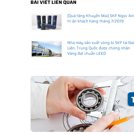
BÀI VIẾT LIÊN QUAN
[Quà tặng Khuyến Mại] SKF Ngọc An
tri ân khách hàng tháng 7/2019
Nhà máy sản xuất vòng bi SKF tại Đại
Liên, Trung Quốc được chứng nhận
Vàng đạt chuẩn LEED
THÔNG TIN HỮU ÍCH
•
Vòng bi SKF chính hãng, Những lưu ý cơ bản trước khi m
•
Xuất xứ vòng bi SKF chính hãng ở đâu?
•
Chất lượng vòng bi SKF chính hãng