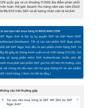
129 quốc gia và có khoảng 17.000 địa điểm phân phối
trên toàn thế giới. Doanh thu hàng năm vào năm 2022
là 96,933 triệu SEK và số lượng nhân viên là 42,641.
Tại sao bạn nên mua hàng từ NGOCANH.COM
SKF Ngọc Anh là Đại lý ủy quyền SKF tại Việt Nam (SKF
Authorized Distributor). Tất cả các sản phẩm SKF được phân
phối bởi SKF Ngọc Anh đều là sản phẩm chính hãng SKF, có
đầy đủ giấy tờ chứng minh xuất xứ và chất lượng (CO,CQ). Vui
lòng sử dụng phần mềm SKF Authenticate (miễn phí) để
tránh mua phải sản phẩm SKF giả trôi nổi trên thị trường. Liên
hệ với chúng tôi nếu bạn cần trợ giúp thông tin về sản phẩm
SKF chính hãng. [
Xem chi tiết tại đây
]
Những câu hỏi thường gặp
★
Tại sao nên mua Vòng bi SKF YAT 204 tại SKF
Ngọc Anh?