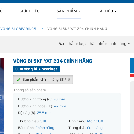
HỦ
GIỚI THIỆU
SẢN PHẨM
TÀI LIỆU
VÒNG BI Y-BEARINGS
VÒNG BI SKF YAT 204 CHÍNH HÃNG
Sản phẩm được phân phối chính hãng ® 
VÒNG BI SKF YAT 204 CHÍNH HÃNG
Cụm vòng bi Y-bearings
Sản phẩm chính hãng SKF ®
Thông số sản phẩm
Đường kính trong (d):
20 mm
Đường kính ngoài (D):
47 mm
Độ dày (B):
25.5 mm
Thương hiệu:
SKF
Tình trạng:
Mới 100%
Bảo hành:
Chính hãng
Trạng thái:
Còn hàng