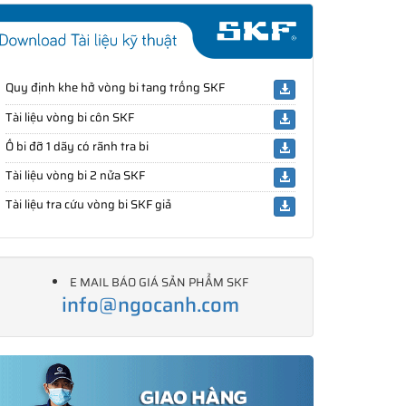
Quy định khe hở vòng bi tang trống SKF
Tài liệu vòng bi côn SKF
Ổ bi đỡ 1 dãy có rãnh tra bi
Tài liệu vòng bi 2 nửa SKF
Tài liệu tra cứu vòng bi SKF giả
E MAIL BÁO GIÁ SẢN PHẨM SKF
info@ngocanh.com