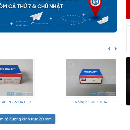
KF YAT 204 CHÍNH HÃNG
về nguồn gốc của sản phẩm. Ngoài ra bạn cũng có thể tự kiểm tra
h sau:
Previous
Next
 SKF NJ 2204 ECP
Vòng bi SKF 51104
ẩm có đường kính trục 20 mm