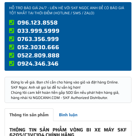
HỖ TRỢ BÁO GIÁ 24/7 - LIÊN HỆ VỚI SKF NGỌC ANH ĐỂ CÓ BÁO GIÁ
TỐT NHẤT TẠI THỜI ĐIỂM (HOTLINE / SMS / ZALO)
096.123.8558
033.999.5999
0763.356.999
052.3030.666
0522.809.888
0924.346.346
Đừng lo về giá. Bạn chỉ cần cho hàng vào giỏ và đặt hàng Online.
SKF Ngọc Anh sẽ gọi lại để tư vấn kỹ hơn!
Chúng tôi cam kết hoàn tiền gấp 500 lần nếu phát hiện hàng giả,
hàng nhái từ NGOCANH.COM - SKF Authorized Distributor.
Thông tin sản phẩm
Bình luận
THÔNG TIN SẢN PHẨM VÒNG BI XE MÁY SKF
6205/C3VC104 CHÍNH HÃNG