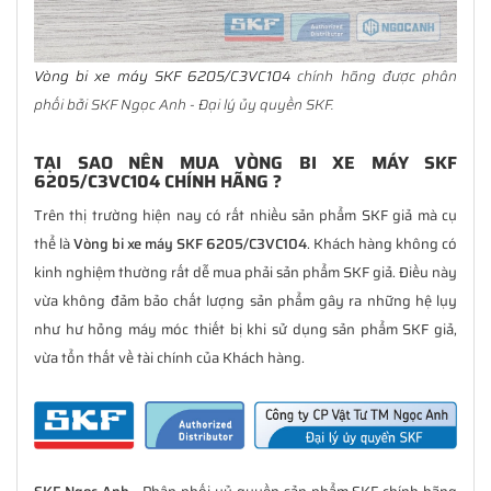
Vòng bi xe máy SKF 6205/C3VC104
chính hãng được phân
phối bởi SKF Ngọc Anh - Đại lý ủy quyền SKF.
TẠI SAO NÊN MUA VÒNG BI XE MÁY SKF
6205/C3VC104 CHÍNH HÃNG ?
Trên thị trường hiện nay có rất nhiều sản phẩm SKF giả mà cụ
thể là
Vòng bi xe máy SKF 6205/C3VC104
. Khách hàng không có
kinh nghiệm thường rất dễ mua phải sản phẩm SKF giả. Điều này
vừa không đảm bảo chất lượng sản phẩm gây ra những hệ lụy
như hư hỏng máy móc thiết bị khi sử dụng sản phẩm SKF giả,
vừa tổn thất về tài chính của Khách hàng.