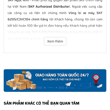
SKF Ngọc Anh
- Phân phối uỷ quyền sản phẩm SKF chính hãng
tại Việt Nam (
SKF Authorized Distributor
). Ngoài việc cung cấp
các công cụ và tiện ích chứng minh
Vòng bi xe máy SKF
6205/C3VC104 chính hãng
tới Khách hàng, chúng tôi còn cam
kết bồi hoàn 100 lần giá trị đơn hàng nếu Khách hàng phát hiện
Vòng bi xe máy SKF 6205/C3VC104 của chúng tôi phân phối là
sản phẩm không chính hãng.
Xem thêm
GIÁ BÁN VÒNG BI XE MÁY SKF 6205/C3VC104
CHÍNH HÃNG LUÔN TỐT NHẤT
Tại
NGOCANH.COM
giá bán Vòng bi xe máy SKF 6205/C3VC104
luôn là tốt nhất với nhiều ưu đãi kèm theo và các dịch vụ hẫu mãi
sau bán hàng. Chúng tôi cam kết luôn đồng hành cùng Khách
hàng trong suốt quá trình sử dụng các sản phẩm SKF chính
hãng.
SẢN PHẨM KHÁC CÓ THỂ BẠN QUAN TÂM
CHẾ ĐỘ BẢO HÀNH VÒNG BI XE MÁY SKF
6205/C3VC104 CHÍNH HÃNG