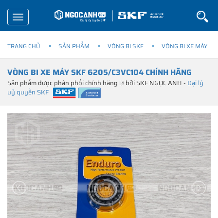
Toggle
navigation
TRANG CHỦ
SẢN PHẨM
VÒNG BI SKF
VÒNG BI XE MÁY
VÒNG BI XE MÁY SKF 6205/C3VC104 CHÍNH HÃNG
Sản phẩm được phân phối chính hãng ® bởi SKF NGỌC ANH -
Đại lý
uỷ quyền SKF