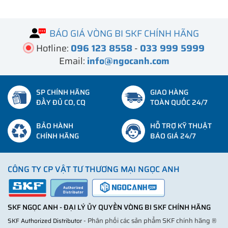
BÁO GIÁ VÒNG BI SKF CHÍNH HÃNG
Hotline:
096 123 8558
-
033 999 5999
Email:
info@ngocanh.com
SP CHÍNH HÃNG
GIAO HÀNG
ĐẦY ĐỦ CO, CQ
TOÀN QUỐC 24/7
BẢO HÀNH
HỖ TRỢ KỸ THUẬT
CHÍNH HÃNG
BÁO GIÁ 24/7
CÔNG TY CP VẬT TƯ THƯƠNG MẠI NGỌC ANH
SKF NGỌC ANH - ĐẠI LÝ ỦY QUYỀN VÒNG BI SKF CHÍNH HÃNG
- Phân phối các sản phẩm SKF chính hãng ®
SKF Authorized Distributor