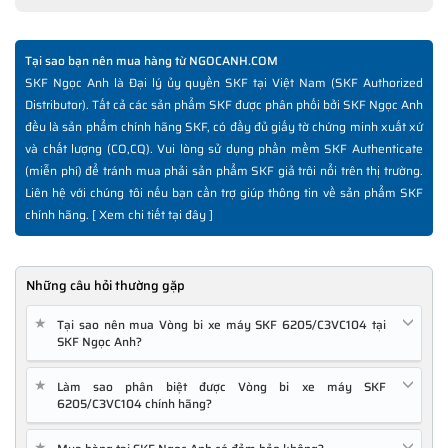
Tại sao bạn nên mua hàng từ NGOCANH.COM
SKF Ngọc Anh là Đại lý ủy quyền SKF tại Việt Nam (SKF Authorized
Distributor). Tất cả các sản phẩm SKF được phân phối bởi SKF Ngọc Anh
đều là sản phẩm chính hãng SKF, có đầy đủ giấy tờ chứng minh xuất xứ
và chất lượng (CO,CQ). Vui lòng sử dụng phần mềm SKF Authenticate
(miễn phí) để tránh mua phải sản phẩm SKF giả trôi nổi trên thị trường.
Liên hệ với chúng tôi nếu bạn cần trợ giúp thông tin về sản phẩm SKF
chính hãng. [
Xem chi tiết tại đây
]
Những câu hỏi thường gặp
★
Tại sao nên mua Vòng bi xe máy SKF 6205/C3VC104 tại
SKF Ngọc Anh?
★
Làm sao phân biệt được Vòng bi xe máy SKF
6205/C3VC104 chính hãng?
★