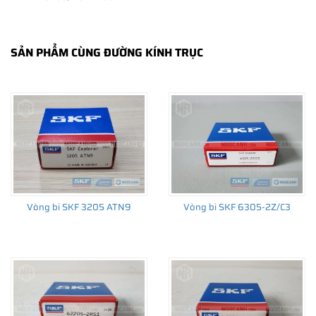
SẢN PHẨM CÙNG ĐƯỜNG KÍNH TRỤC
THÔNG TIN HỮU ÍCH
•
Vòng bi SKF chính hãng, Những lưu ý cơ bản trước khi mua hàng
•
Xuất xứ vòng bi SKF chính hãng ở đâu?
•
Chất lượng vòng bi SKF chính hãng
Vòng bi SKF 3205 ATN9
Vòng bi SKF 6305-2Z/C3