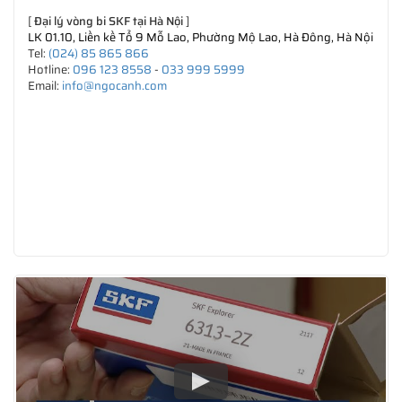
[
Đại lý vòng bi SKF tại Hà Nội
]
LK 01.10, Liền kề Tổ 9 Mỗ Lao, Phường Mộ Lao, Hà Đông, Hà Nội
Tel:
(024) 85 865 866
Hotline:
096 123 8558
-
033 999 5999
Email:
info@ngocanh.com