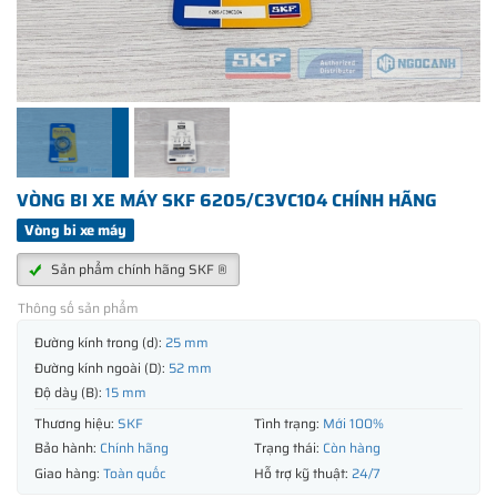
VÒNG BI XE MÁY SKF 6205/C3VC104 CHÍNH HÃNG
Vòng bi xe máy
Sản phẩm chính hãng SKF ®
Thông số sản phẩm
Đường kính trong (d):
25 mm
Đường kính ngoài (D):
52 mm
Độ dày (B):
15 mm
Thương hiệu:
SKF
Tình trạng:
Mới 100%
Bảo hành:
Chính hãng
Trạng thái:
Còn hàng
Giao hàng:
Toàn quốc
Hỗ trợ kỹ thuật:
24/7