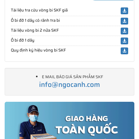
Tài liệu tra cứu vòng bi SKF giả
Ổ bi đỡ 1 dãy có rãnh tra bi
Tài liệu vòng bi 2 nửa SKF
Ổ bi đỡ 1 dãy
Quy định ký hiệu vòng bi SKF
E MAIL BÁO GIÁ SẢN PHẨM SKF
info@ngocanh.com