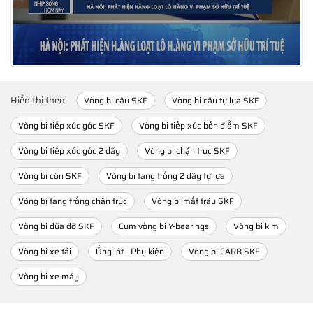
Hiển thị theo:
Vòng bi cầu SKF
Vòng bi cầu tự lựa SKF
Vòng bi tiếp xúc góc SKF
Vòng bi tiếp xúc bốn điểm SKF
Vòng bi tiếp xúc góc 2 dãy
Vòng bi chặn trục SKF
Vòng bi côn SKF
Vòng bi tang trống 2 dãy tự lựa
Vòng bi tang trống chặn trục
Vòng bi mắt trâu SKF
Vòng bi đũa đỡ SKF
Cụm vòng bi Y-bearings
Vòng bi kim
Vòng bi xe tải
Ống lót - Phụ kiện
Vòng bi CARB SKF
Vòng bi xe máy