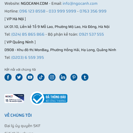
Website:
NGOCANH.COM
- Email:
info@ngocanh.com
Hotline:
096 123 8558
-
033 999 5999
-
0763 356 999
[
VP Hà Nội
]
LK 01.10, Liền kề Tổ 9 Mỗ Lao, Phường Mộ Lao, Hà Đông, Hà Nội
Tel:
(024) 85 865 866
- Bộ phận kế toán:
0921 537 555
[
VP Quảng Ninh
]
D908 - Khu đô thị MonBay, Phường Hồng Hải, Hạ Long, Quảng Ninh
Tel:
(0203) 6 559 395
Kết nối với chúng tôi
VỀ CHÚNG TÔI
Đại lý ủy quyền SKF