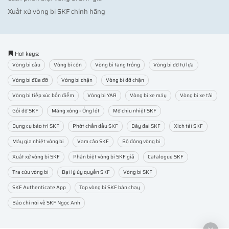
Xuất xứ vòng bi SKF chính hãng
Hot keys:
Vòng bi cầu
Vòng bi côn
Vòng bi tang trống
Vòng bi đỡ tự lựa
Vòng bi đũa đỡ
Vòng bi chặn
Vòng bi đỡ chặn
Vòng bi tiếp xúc bốn điểm
Vòng bi YAR
Vòng bi xe máy
Vòng bi xe tải
Gối đỡ SKF
Măng xông - Ống lót
Mỡ chịu nhiệt SKF
Dụng cụ bảo trì SKF
Phớt chắn dầu SKF
Dây đai SKF
Xích tải SKF
Máy gia nhiệt vòng bi
Vam cảo SKF
Bộ đóng vòng bi
Xuất xứ vòng bi SKF
Phân biệt vòng bi SKF giả
Catalogue SKF
Tra cứu vòng bi
Đại lý ủy quyền SKF
Vòng bi SKF
SKF Authenticate App
Top vòng bi SKF bán chạy
Báo chí nói về SKF Ngọc Anh