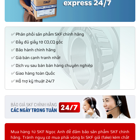
✅ Phân phối sản phẩm SKF chính hãng
✅ Đầy đủ giấy tờ CO,CQ gốc
✅ Bảo hành chính hãng
✅ Giá bán cạnh tranh nhất
✅ Dịch vụ sau bán bán hàng chuyên nghiệp
✅ Giao hàng toàn Quốc
✅ Hỗ trợ kỹ thuật 24/7
Mua hàng từ SKF Ngọc Anh để đảm bảo sản phẩm SKF chính
hãng. Tránh nguy cơ mua phải vòng bi SKF giả (fake) kém chất