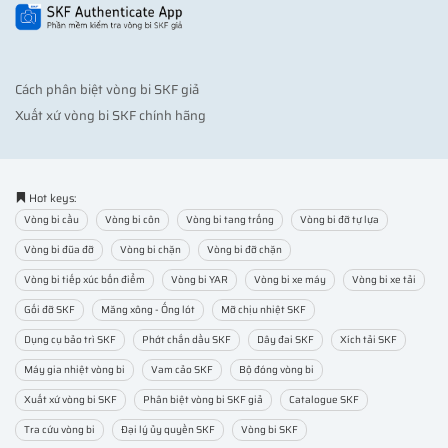
Cách phân biệt vòng bi SKF giả
Xuất xứ vòng bi SKF chính hãng
Hot keys:
Vòng bi cầu
Vòng bi côn
Vòng bi tang trống
Vòng bi đỡ tự lựa
Vòng bi đũa đỡ
Vòng bi chặn
Vòng bi đỡ chặn
Vòng bi tiếp xúc bốn điểm
Vòng bi YAR
Vòng bi xe máy
Vòng bi xe tải
Gối đỡ SKF
Măng xông - Ống lót
Mỡ chịu nhiệt SKF
Dụng cụ bảo trì SKF
Phớt chắn dầu SKF
Dây đai SKF
Xích tải SKF
Máy gia nhiệt vòng bi
Vam cảo SKF
Bộ đóng vòng bi
Xuất xứ vòng bi SKF
Phân biệt vòng bi SKF giả
Catalogue SKF
Tra cứu vòng bi
Đại lý ủy quyền SKF
Vòng bi SKF