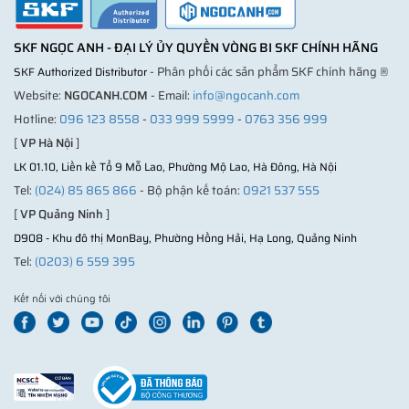
SKF NGỌC ANH - ĐẠI LÝ ỦY QUYỀN VÒNG BI SKF CHÍNH HÃNG
- Phân phối các sản phẩm SKF chính hãng ®
SKF Authorized Distributor
Website:
NGOCANH.COM
- Email:
info@ngocanh.com
Hotline:
096 123 8558
-
033 999 5999
-
0763 356 999
[
VP Hà Nội
]
LK 01.10, Liền kề Tổ 9 Mỗ Lao, Phường Mộ Lao, Hà Đông, Hà Nội
Tel:
(024) 85 865 866
- Bộ phận kế toán:
0921 537 555
[
VP Quảng Ninh
]
D908 - Khu đô thị MonBay, Phường Hồng Hải, Hạ Long, Quảng Ninh
Tel:
(0203) 6 559 395
Kết nối với chúng tôi