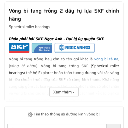
Vòng bi tang trống 2 dãy tự lựa SKF chính
hãng
Spherical roller bearings
Phân phối bởi SKF Ngọc Anh - Đại lý ủy quyền SKF
Vòng bi tang trống hay còn có tên gọi khác là
vòng bi cà na
,
(
vòng bi nhào
). Vòng bi tang trống SKF (
Spherical roller
bearings
) thế hệ Explorer hoàn toàn tương đương với các vòng
bi tiêu chuẩn trước đây của SKF có cùng kích thước. Khả năng
cung cấp gồm các loại vòng bi không có phớt chặn, có phớt chặn
Xem thêm
và vòng bi cho các ứng dụng sàng rung, các thiết kế đặc biệt có
thể được cung cấp theo các yêu cầu đặc biệt.
Theo thiết kế, vòng bi tang trống SKF có khả năng chịu tải trọng
Tìm theo thông số đường kính vòng bi:
hướng kính và tải trọng dọc trục cực cao trong những ứng dụng
có độ lệch trục hoặc trục bị võng. Vòng bi tang trống SKF thế hệ