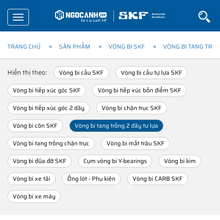
Toggle
navigation
TRANG CHỦ
SẢN PHẨM
VÒNG BI SKF
VÒNG BI TANG TRỐN
Hiển thị theo:
Vòng bi cầu SKF
Vòng bi cầu tự lựa SKF
Vòng bi tiếp xúc góc SKF
Vòng bi tiếp xúc bốn điểm SKF
Vòng bi tiếp xúc góc 2 dãy
Vòng bi chặn trục SKF
Vòng bi côn SKF
Vòng bi tang trống 2 dãy tự lựa
Vòng bi tang trống chặn trục
Vòng bi mắt trâu SKF
Vòng bi đũa đỡ SKF
Cụm vòng bi Y-bearings
Vòng bi kim
Vòng bi xe tải
Ống lót - Phụ kiện
Vòng bi CARB SKF
Vòng bi xe máy