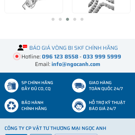
BÁO GIÁ VÒNG BI SKF CHÍNH HÃNG
Hotline:
096 123 8558
-
033 999 5999
Email:
info@ngocanh.com
SP CHÍNH HÃNG
GIAO HÀNG
ĐẦY ĐỦ CO, CQ
TOÀN QUỐC 24/7
BẢO HÀNH
HỖ TRỢ KỸ THUẬT
CHÍNH HÃNG
BÁO GIÁ 24/7
CÔNG TY CP VẬT TƯ THƯƠNG MẠI NGỌC ANH