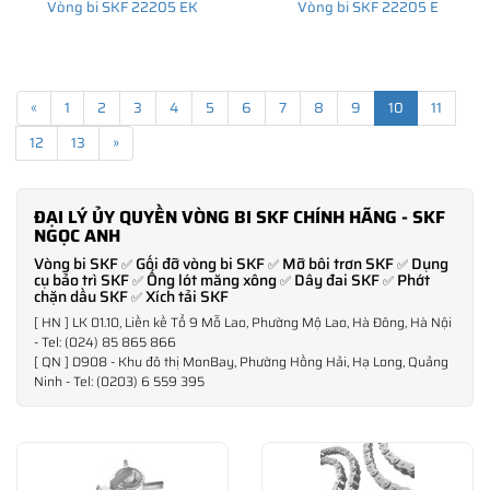
Vòng bi SKF 22205 EK
Vòng bi SKF 22205 E
«
1
2
3
4
5
6
7
8
9
10
11
12
13
»
ĐẠI LÝ ỦY QUYỀN VÒNG BI SKF CHÍNH HÃNG - SKF
NGỌC ANH
Vòng bi SKF
Gối đỡ vòng bi SKF
Mỡ bôi trơn SKF
Dụng
✅
✅
✅
cụ bảo trì SKF
Ống lót măng xông
Dây đai SKF
Phớt
✅
✅
✅
chặn dầu SKF
Xích tải SKF
✅
[ HN ] LK 01.10, Liền kề Tổ 9 Mỗ Lao, Phường Mộ Lao, Hà Đông, Hà Nội
- Tel: (024) 85 865 866
[ QN ] D908 - Khu đô thị MonBay, Phường Hồng Hải, Hạ Long, Quảng
Ninh - Tel: (0203) 6 559 395