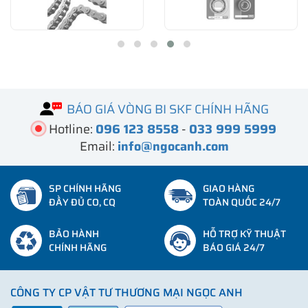
BÁO GIÁ VÒNG BI SKF CHÍNH HÃNG
Hotline:
096 123 8558
-
033 999 5999
Email:
info@ngocanh.com
SP CHÍNH HÃNG
GIAO HÀNG
ĐẦY ĐỦ CO, CQ
TOÀN QUỐC 24/7
BẢO HÀNH
HỖ TRỢ KỸ THUẬT
CHÍNH HÃNG
BÁO GIÁ 24/7
CÔNG TY CP VẬT TƯ THƯƠNG MẠI NGỌC ANH