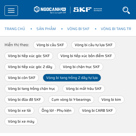
Toggle
navigation
TRANG CHỦ
SẢN PHẨM
VÒNG BI SKF
VÒNG BI TANG TRỐN
Hiển thị theo:
Vòng bi cầu SKF
Vòng bi cầu tự lựa SKF
Vòng bi tiếp xúc góc SKF
Vòng bi tiếp xúc bốn điểm SKF
Vòng bi tiếp xúc góc 2 dãy
Vòng bi chặn trục SKF
Vòng bi côn SKF
Vòng bi tang trống 2 dãy tự lựa
Vòng bi tang trống chặn trục
Vòng bi mắt trâu SKF
Vòng bi đũa đỡ SKF
Cụm vòng bi Y-bearings
Vòng bi kim
Vòng bi xe tải
Ống lót - Phụ kiện
Vòng bi CARB SKF
Vòng bi xe máy