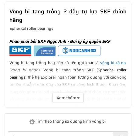
Vòng bi tang trống 2 dãy tự lựa SKF chính
hãng
Spherical roller bearings
Phân phối bởi SKF Ngọc Anh - Đại lý ủy quyền SKF
Vòng bi tang trống hay còn có tên gọi khác là
vòng bi cà na
,
(
vòng bi nhào
). Vòng bi tang trống SKF (
Spherical roller
bearings
) thế hệ Explorer hoàn toàn tương đương với các vòng
bi tiêu chuẩn trước đây của SKF có cùng kích thước. Khả năng
cung cấp gồm các loại vòng bi không có phớt chặn, có phớt chặn
Xem thêm
và vòng bi cho các ứng dụng sàng rung, các thiết kế đặc biệt có
thể được cung cấp theo các yêu cầu đặc biệt.
Theo thiết kế, vòng bi tang trống SKF có khả năng chịu tải trọng
Tìm theo thông số đường kính vòng bi:
hướng kính và tải trọng dọc trục cực cao trong những ứng dụng
có độ lệch trục hoặc trục bị võng. Vòng bi tang trống SKF thế hệ