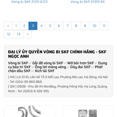
Vòng bi SKF 21311 E/C3
Vòng bi SKF 21310 EK
«
1
2
3
4
5
6
7
8
9
10
11
12
13
»
ĐẠI LÝ ỦY QUYỀN VÒNG BI SKF CHÍNH HÃNG - SKF
NGỌC ANH
Vòng bi SKF
Gối đỡ vòng bi SKF
Mỡ bôi trơn SKF
Dụng
✅
✅
✅
cụ bảo trì SKF
Ống lót măng xông
Dây đai SKF
Phớt
✅
✅
✅
chặn dầu SKF
Xích tải SKF
✅
[ HN ] LK 01.10, Liền kề Tổ 9 Mỗ Lao, Phường Mộ Lao, Hà Đông, Hà Nội
- Tel: (024) 85 865 866
[ QN ] D908 - Khu đô thị MonBay, Phường Hồng Hải, Hạ Long, Quảng
Ninh - Tel: (0203) 6 559 395