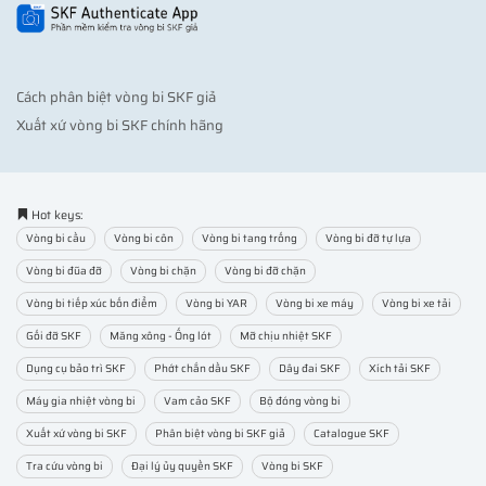
Cách phân biệt vòng bi SKF giả
Xuất xứ vòng bi SKF chính hãng
Hot keys:
Vòng bi cầu
Vòng bi côn
Vòng bi tang trống
Vòng bi đỡ tự lựa
Vòng bi đũa đỡ
Vòng bi chặn
Vòng bi đỡ chặn
Vòng bi tiếp xúc bốn điểm
Vòng bi YAR
Vòng bi xe máy
Vòng bi xe tải
Gối đỡ SKF
Măng xông - Ống lót
Mỡ chịu nhiệt SKF
Dụng cụ bảo trì SKF
Phớt chắn dầu SKF
Dây đai SKF
Xích tải SKF
Máy gia nhiệt vòng bi
Vam cảo SKF
Bộ đóng vòng bi
Xuất xứ vòng bi SKF
Phân biệt vòng bi SKF giả
Catalogue SKF
Tra cứu vòng bi
Đại lý ủy quyền SKF
Vòng bi SKF