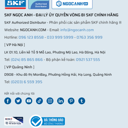
SKF NGỌC ANH - ĐẠI LÝ ỦY QUYỀN VÒNG BI SKF CHÍNH HÃNG
- Phân phối các sản phẩm SKF chính hãng ®
SKF Authorized Distributor
Website:
NGOCANH.COM
- Email:
info@ngocanh.com
Hotline:
096 123 8558
-
033 999 5999
-
0763 356 999
[
VP Hà Nội
]
LK 01.10, Liền kề Tổ 9 Mỗ Lao, Phường Mộ Lao, Hà Đông, Hà Nội
Tel:
(024) 85 865 866
- Bộ phận kế toán:
0921 537 555
[
VP Quảng Ninh
]
D908 - Khu đô thị MonBay, Phường Hồng Hải, Hạ Long, Quảng Ninh
Tel:
(0203) 6 559 395
Kết nối với chúng tôi