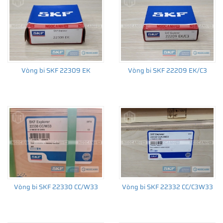
làm việc khó khăn như môi trường nhiễm bẩn hay bôi trơn thiếu.
Vòng bi SKF 22309 EK
Vòng bi SKF 22209 EK/C3
Vòng bi SKF 22330 CC/W33
Vòng bi SKF 22332 CC/C3W33