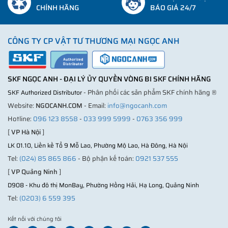
dụng vòng bi còn có lỗ côn (độ côn 1:12). Những loại lớn dải 130
CHÍNH HÃNG
BÁO GIÁ 24/7
và 139 được phát triển cho các ứng dụng đặc biệt trong nhà máy
giấy, có thể dùng cho các ứng dụng chịu quá tải nặng và yêu cầu
ma sát thấp thích.
CÔNG TY CP VẬT TƯ THƯƠNG MẠI NGỌC ANH
Sự khác nhau giữa các loại vòng bi cầu tự lựa SKF
SKF NGỌC ANH - ĐẠI LÝ ỦY QUYỀN VÒNG BI SKF CHÍNH HÃNG
Ứng dụng tuyệt vời của vòng bi tự lựa
- Phân phối các sản phẩm SKF chính hãng ®
SKF Authorized Distributor
Trên đây những thông tin hữu ích về sản phẩm
vòng bi cầu tự
Website:
NGOCANH.COM
- Email:
info@ngocanh.com
lựa SKF
, hi vòng rằng phần nào đã giúp bạn giải đáp thắc mắc
Hotline:
096 123 8558
-
033 999 5999
-
0763 356 999
trong thời gian qua.
[
VP Hà Nội
]
Nếu bạn vẫn còn những băn khoăn, hãy liên hệ trực tiếp với
LK 01.10, Liền kề Tổ 9 Mỗ Lao, Phường Mộ Lao, Hà Đông, Hà Nội
chúng tôi theo các số Hotline trên Website để vòng bi Ngọc Anh
Tel:
(024) 85 865 866
- Bộ phận kế toán:
0921 537 555
được tư vấn, hỗ trợ.
[
VP Quảng Ninh
]
D908 - Khu đô thị MonBay, Phường Hồng Hải, Hạ Long, Quảng Ninh
Qúy khách hàng có thể tìm hiểu thông tin "
vòng bi cầu SKF "
Tại đây!
Tel:
(0203) 6 559 395
Kết nối với chúng tôi