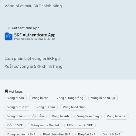
Vòng bi xe máy SKF chính hãng
SKF Authenticate App
Cách phân biệt vòng bi SKF giả
Xuất xứ vòng bi SKF chính hãng
Hot keys:
Vòng bi cầu
Vòng bi côn
Vòng bi tang trống
Vòng bi đỡ tự lựa
Vòng bi đũa đỡ
Vòng bi chặn
Vòng bi đỡ chặn
Vòng bi tiếp xúc bốn điểm
Vòng bi YAR
Vòng bi xe máy
Vòng bi xe tải
Gối đỡ SKF
Măng xông - Ống lót
Mỡ chịu nhiệt SKF
Dụng cụ bảo trì SKF
Phớt chắn dầu SKF
Dây đai SKF
Xích tải SKF