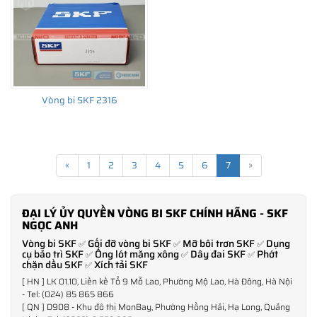
Chính đặc điểm này mà vòng bi có thể dễ dàng hoạt động ở vận
tốc cao nhưng lại đảm bảo sự ma sát nhỏ, độ rung là cực thấp và
không cần nhiều đến mỡ bôi trơn. Chúng đảm bảo công suất
máy tối đa với tuổi thọ lớn hơn nhiều so với mặt bằng các loại
vòng bi hiện nay.
Bên cạnh đó các loại ổ bi đỡ tự lựa còn có vòng cách bằng
Vòng bi SKF 2316
Polyamide 6,6 có thể hoạt động ở mức nhiệt cao lên đến 120 độ,
có tuổi thọ cao. Tất nhiên, ở một tốc độ vòng quay lớn chất bôi
trơn sẽ không gây ảnh hưởng đến các đặc tính của vòng cách.
«
1
2
3
4
5
6
7
»
Ở một số những môi trường hoạt động liên tục ở nhiệt độ cao
vòng bi tự lựa SKF
lại sử dụng vòng cách bằng thép thay vì
Polimide.
ĐẠI LÝ ỦY QUYỀN VÒNG BI SKF CHÍNH HÃNG - SKF
NGỌC ANH
Vòng bi SKF
Gối đỡ vòng bi SKF
Mỡ bôi trơn SKF
Dụng
✅
✅
✅
cụ bảo trì SKF
Ống lót măng xông
Dây đai SKF
Phớt
✅
✅
✅
chặn dầu SKF
Xích tải SKF
✅
[ HN ] LK 01.10, Liền kề Tổ 9 Mỗ Lao, Phường Mộ Lao, Hà Đông, Hà Nội
- Tel: (024) 85 865 866
[ QN ] D908 - Khu đô thị MonBay, Phường Hồng Hải, Hạ Long, Quảng