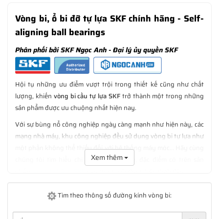
Vòng bi, ổ bi đỡ tự lựa SKF chính hãng
- Self-
aligning ball bearings
Phân phối bởi SKF Ngọc Anh - Đại lý ủy quyền SKF
Hội tụ những ưu điểm vượt trội trong thiết kế cũng như chất
lượng, khiến
vòng bi cầu tự lựa SKF
trở thành một trong những
sản phẩm được ưu chuộng nhất hiện nay.
Với sự bùng nổ công nghiệp ngày càng mạnh như hiện này, các
mạng nhà máy, khu công nghiệp đều sử dụng vòng bi tự lựa như
một phần không thể thiếu đối với hệ thống máy móc... Hãy cùng
Xem thêm
chúng tôi tìm hiểu chi tiết hơn thiết kế, đặc điểm có trên sản
phẩm
vòng bi hãng SKF
này trong nội dung bên dưới đây.
Vòng bi cầu 2 dãy tự lựa SKF được hiểu như nào?
Tìm theo thông số đường kính vòng bi:
Trước hết chúng ta cần biết
vòng bi tự lựa
là một loại vòng bi
chuyên dụng được thiết kế và sản xuất bởi thương hiệu vòng bi