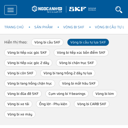
Toggle
navigation
TRANG CHỦ
SẢN PHẨM
VÒNG BI SKF
VÒNG BI CẦU TỰ LỰ
Hiển thị theo:
Vòng bi cầu SKF
Vòng bi cầu tự lựa SKF
Vòng bi tiếp xúc góc SKF
Vòng bi tiếp xúc bốn điểm SKF
Vòng bi tiếp xúc góc 2 dãy
Vòng bi chặn trục SKF
Vòng bi côn SKF
Vòng bi tang trống 2 dãy tự lựa
Vòng bi tang trống chặn trục
Vòng bi mắt trâu SKF
Vòng bi đũa đỡ SKF
Cụm vòng bi Y-bearings
Vòng bi kim
Vòng bi xe tải
Ống lót - Phụ kiện
Vòng bi CARB SKF
Vòng bi xe máy