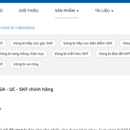
HỦ
GIỚI THIỆU
SẢN PHẨM
TÀI LIỆU
VÒNG BI Y-BEARINGS
KF
Vòng bi tiếp xúc góc SKF
Vòng bi tiếp xúc bốn điểm SKF
Vòng
Vòng bi tang trống chặn trục
Vòng bi mắt trâu SKF
Vòng bi đũa đỡ SK
KF
Vòng bi xe máy
YSA - UC - SKF chính hãng
F
à
gối đỡ vòng bi
đáp ứng cho nhiều ứng dụng khác nhau. Cụm vòng bi SKF ba