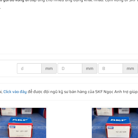
.
mm
mm
mm
i,
Click vào đây
để được đội ngũ kỹ sư bán hàng của SKF Ngọc Anh trợ giúp