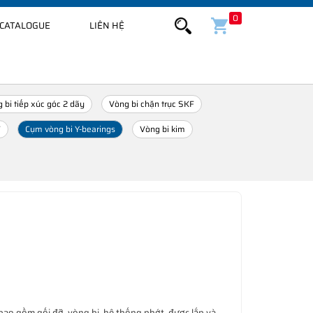
0
CATALOGUE
LIÊN HỆ
 bi tiếp xúc góc 2 dãy
Vòng bi chặn trục SKF
F
Cụm vòng bi Y-bearings
Vòng bi kim
o gồm gối đỡ, vòng bi, hệ thống phớt, được lắp và