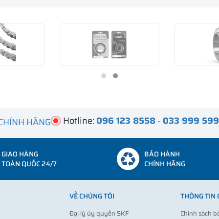
Hotline:
096 123 8558
-
033 999 59
 CHÍNH HÃNG
GIAO HÀNG
BẢO HÀNH
TOÀN QUỐC 24/7
CHÍNH HÃNG
VỀ CHÚNG TÔI
THÔNG TIN
Đại lý ủy quyền SKF
Chính sách b