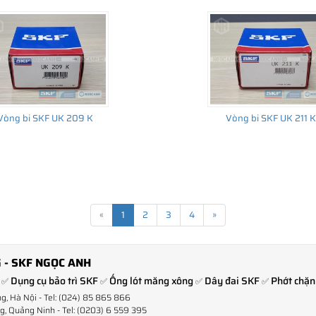
Vòng bi SKF UK 209 K
Vòng bi SKF UK 211 K
«
1
2
3
4
»
 - SKF NGỌC ANH
Dụng cụ bảo trì SKF
Ống lót măng xông
Dây đai SKF
Phớt chặn
✅
✅
✅
✅
ng, Hà Nội - Tel: (024) 85 865 866
, Quảng Ninh - Tel: (0203) 6 559 395