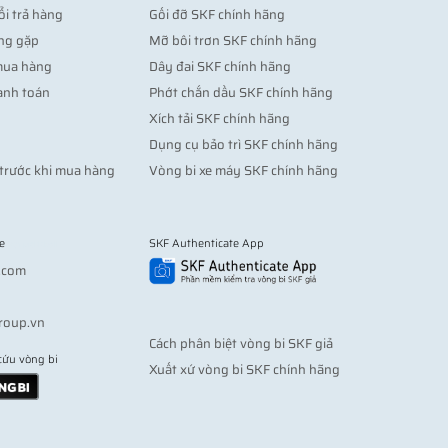
ổi trả hàng
Gối đỡ SKF chính hãng
ng gặp
Mỡ bôi trơn SKF chính hãng
mua hàng
Dây đai SKF chính hãng
anh toán
Phớt chắn dầu SKF chính hãng
Xích tải SKF chính hãng
Dụng cụ bảo trì SKF chính hãng
trước khi mua hàng
Vòng bi xe máy SKF chính hãng
e
SKF Authenticate App
Vợt pickleball
.com
roup.vn
Cách phân biệt vòng bi SKF giả
cứu vòng bi
Xuất xứ vòng bi SKF chính hãng