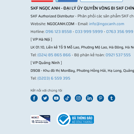
SKF NGỌC ANH - ĐẠI LÝ ỦY QUYỀN VÒNG BI SKF CH
- Phân phối các sản phẩm SKF c
SKF Authorized Distributor
Website:
NGOCANH.COM
- Email:
info@ngocanh.com
Hotline:
096 123 8558
-
033 999 5999
-
0763 356 999
[
VP Hà Nội
]
LK 01.10, Liền kề Tổ 9 Mỗ Lao, Phường Mộ Lao, Hà Đông, Hà N
Tel:
(024) 85 865 866
- Bộ phận kế toán:
0921 537 555
[
VP Quảng Ninh
]
D908 - Khu đô thị MonBay, Phường Hồng Hải, Hạ Long, Quảng
Tel:
(0203) 6 559 395
Kết nối với chúng tôi