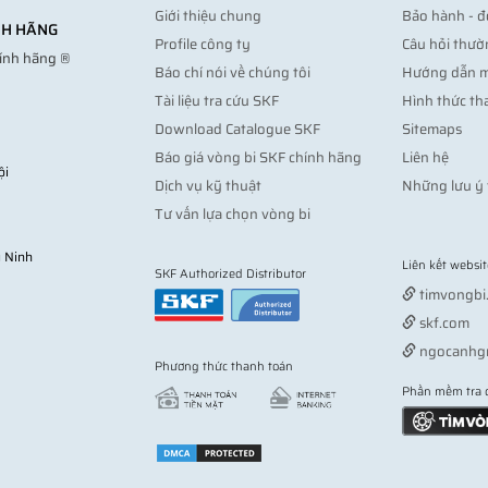
Giới thiệu chung
Bảo hành - đ
ÍNH HÃNG
Profile công ty
Câu hỏi thườ
hính hãng ®
Báo chí nói về chúng tôi
Hướng dẫn 
Tài liệu tra cứu SKF
Hình thức th
Download Catalogue SKF
Sitemaps
Báo giá vòng bi SKF chính hãng
Liên hệ
ội
Dịch vụ kỹ thuật
Những lưu ý 
Tư vấn lựa chọn vòng bi
 Ninh
Liên kết websit
SKF Authorized Distributor
timvongbi
skf.com
ngocanhg
Phương thức thanh toán
Phần mềm tra 