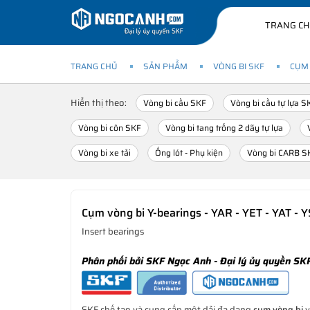
TRANG C
TRANG CHỦ
SẢN PHẨM
VÒNG BI SKF
CỤM 
Hiển thị theo:
Vòng bi cầu SKF
Vòng bi cầu tự lựa S
Vòng bi côn SKF
Vòng bi tang trống 2 dãy tự lựa
Vòng bi xe tải
Ống lót - Phụ kiện
Vòng bi CARB S
Cụm vòng bi Y-bearings - YAR - YET - YAT - 
Insert bearings
Phân phối bởi SKF Ngọc Anh - Đại lý ủy quyền SK
SKF chế tạo và cung cấp một dải đa dạng
cụm vòng bi
v