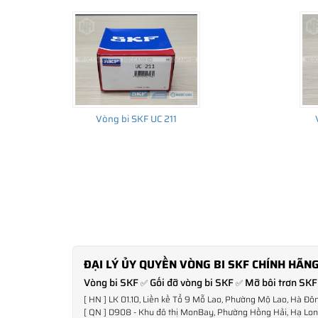
Vòng bi SKF UC 211
ĐẠI LÝ ỦY QUYỀN VÒNG BI SKF CHÍNH HÃNG
Vòng bi SKF
Gối đỡ vòng bi SKF
Mỡ bôi trơn SKF
✅
✅
[ HN ] LK 01.10, Liền kề Tổ 9 Mỗ Lao, Phường Mộ Lao, Hà Đô
[ QN ] D908 - Khu đô thị MonBay, Phường Hồng Hải, Hạ Long