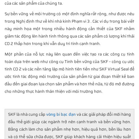
của các sản phẩm của chúng ta.
Sự bền vững về môi trường có một định nghĩa rất rộng, như được nêu
trong Nghị định thư về khí nhà kính Phạm vi 3 . Các ví dụ trong bài viết
này minh họa một trong nhiều hành động cần thiết của SKF nhằm
giảm tác động lên hành tinh thông qua các sản phẩm có lượng khí thải
CO 2 thấp hơn trong khi vẫn duy trì tính cạnh tranh.
Một phần của nỗ lực này liên quan đến việc tạo ra các công cụ tính
toán dựa trên web như công cụ Tính bền vững của SKF – công cụ ước
tính CO 2 và các nền tảng lập mô hình tiên tiến như SKF Virtual Seal để
ước tính tác động môi trường của sản phẩm từ giai đoạn thiết kế ban
đầu đến giai đoạn lựa chọn sản phẩm và hơn thế nữa, từ đó mở đường
cho những thực hành thân thiện với môi trường hơn.
SKF là nhà cung cấp
vòng bi bạc đạn
và các giải pháp đổi mới hàng
đầu thế giới giúp các ngành trở nên cạnh tranh và bền vững hơn.
Bằng cách làm cho sản phẩm nhẹ hơn, hiệu quả hơn, bền lâu hơn
và có thể sửa chữa được, SKF giúp khách hàng cải thiện hiệu suất