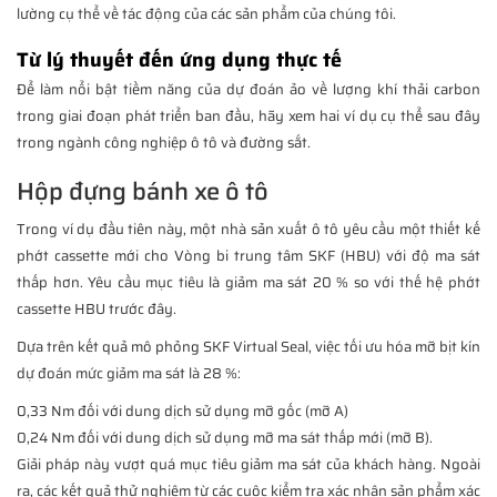
lường cụ thể về tác động của các sản phẩm của chúng tôi.
Từ lý thuyết đến ứng dụng thực tế
Để làm nổi bật tiềm năng của dự đoán ảo về lượng khí thải carbon
trong giai đoạn phát triển ban đầu, hãy xem hai ví dụ cụ thể sau đây
trong ngành công nghiệp ô tô và đường sắt.
Hộp đựng bánh xe ô tô
Trong ví dụ đầu tiên này, một nhà sản xuất ô tô yêu cầu một thiết kế
phớt cassette mới cho Vòng bi trung tâm SKF (HBU) với độ ma sát
thấp hơn. Yêu cầu mục tiêu là giảm ma sát 20 % so với thế hệ phớt
cassette HBU trước đây.
Dựa trên kết quả mô phỏng SKF Virtual Seal, việc tối ưu hóa mỡ bịt kín
dự đoán mức giảm ma sát là 28 %:
0,33 Nm đối với dung dịch sử dụng mỡ gốc (mỡ A)
0,24 Nm đối với dung dịch sử dụng mỡ ma sát thấp mới (mỡ B).
Giải pháp này vượt quá mục tiêu giảm ma sát của khách hàng. Ngoài
ra, các kết quả thử nghiệm từ các cuộc kiểm tra xác nhận sản phẩm xác