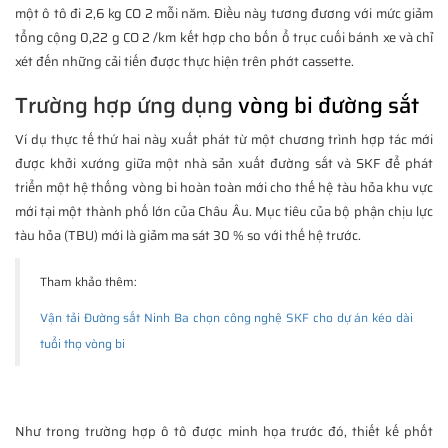
một ô tô đi 2,6 kg CO 2 mỗi năm. Điều này tương đương với mức giảm
tổng cộng 0,22 g CO 2 /km kết hợp cho bốn ổ trục cuối bánh xe và chỉ
xét đến những cải tiến được thực hiện trên phớt cassette.
Trường hợp ứng dụng
vòng bi đường sắt
Ví dụ thực tế thứ hai này xuất phát từ một chương trình hợp tác mới
được khởi xướng giữa một nhà sản xuất đường sắt và SKF để phát
triển một hệ thống vòng bi hoàn toàn mới cho thế hệ tàu hỏa khu vực
mới tại một thành phố lớn của Châu Âu. Mục tiêu của bộ phận chịu lực
tàu hỏa (TBU) mới là giảm ma sát 30 % so với thế hệ trước.
Tham khảo thêm:
Vận tải Đường sắt Ninh Ba chọn công nghệ SKF cho dự án kéo dài
tuổi thọ vòng bi
Như trong trường hợp ô tô được minh họa trước đó, thiết kế phốt