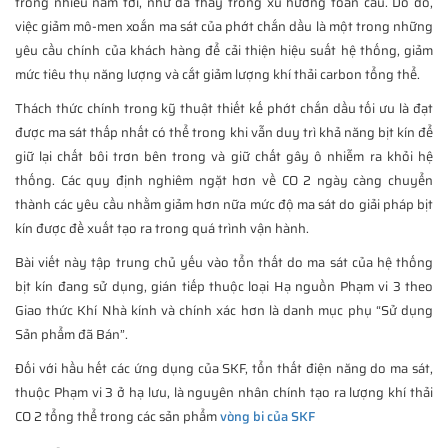
trong nhiều năm tới, như đã thấy trong xu hướng toàn cầu. Do đó,
việc giảm mô-men xoắn ma sát của phớt chắn dầu là một trong những
yêu cầu chính của khách hàng để cải thiện hiệu suất hệ thống, giảm
mức tiêu thụ năng lượng và cắt giảm lượng khí thải carbon tổng thể.
Thách thức chính trong kỹ thuật thiết kế phớt chắn dầu tối ưu là đạt
được ma sát thấp nhất có thể trong khi vẫn duy trì khả năng bịt kín để
giữ lại chất bôi trơn bên trong và giữ chất gây ô nhiễm ra khỏi hệ
thống. Các quy định nghiêm ngặt hơn về CO 2 ngày càng chuyển
thành các yêu cầu nhằm giảm hơn nữa mức độ ma sát do giải pháp bịt
kín được đề xuất tạo ra trong quá trình vận hành.
Bài viết này tập trung chủ yếu vào tổn thất do ma sát của hệ thống
bịt kín đang sử dụng, gián tiếp thuộc loại Hạ nguồn Phạm vi 3 theo
Giao thức Khí Nhà kính và chính xác hơn là danh mục phụ “Sử dụng
Sản phẩm đã Bán”.
Đối với hầu hết các ứng dụng của SKF, tổn thất điện năng do ma sát,
thuộc Phạm vi 3 ở hạ lưu, là nguyên nhân chính tạo ra lượng khí thải
CO 2 tổng thể trong các sản phẩm
vòng bi của SKF