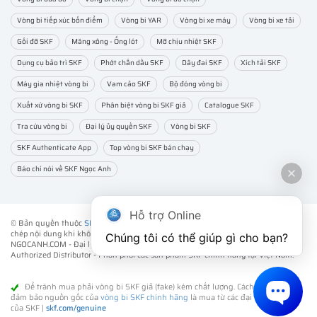
Vòng bi tiếp xúc bốn điểm
Vòng bi YAR
Vòng bi xe máy
Vòng bi xe tải
Gối đỡ SKF
Măng xông - Ống lót
Mỡ chịu nhiệt SKF
Dụng cụ bảo trì SKF
Phớt chắn dầu SKF
Dây đai SKF
Xích tải SKF
Máy gia nhiệt vòng bi
Vam cảo SKF
Bộ đóng vòng bi
Xuất xứ vòng bi SKF
Phân biệt vòng bi SKF giả
Catalogue SKF
Tra cứu vòng bi
Đại lý ủy quyền SKF
Vòng bi SKF
SKF Authenticate App
Top vòng bi SKF bán chạy
Báo chí nói về SKF Ngọc Anh
Hỗ trợ Online
© Bản quyền thuộc
SKF NGỌC ANH
. ® All rights reserved - Vui lòng không sao
chép nội dung khi không được sự đồng ý của chúng tôi.
Chúng tôi có thể giúp gì cho bạn?
NGOCANH.COM - Đại lý ủy quyền vòng bi bạc đạn SKF chính hãng -
SKF
Authorized Distributor
- Phân phối các sản phẩm SKF chính hãng tại Việt Nam.
Để tránh mua phải vòng bi SKF giả (fake) kém chất lượng. Cách tốt nhất để
đảm bảo nguồn gốc của
vòng bi SKF chính hãng
là mua từ các đại lý ủy quyền
của SKF |
skf.com/genuine