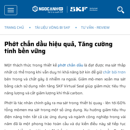
Toggle
navigation
TRANG CHỦ
TÀI LIỆU VÒNG BI SKF
TƯ VẤN - REVIEW
Phớt chắn dầu hiệu quả, Tăng cường
tính bền vững
Một thách thức trong thiết kế
phớt chắn dầu
là đạt được ma sát thấp
nhất có thể trong khi vẫn duy trì khả năng bịt kín để giữ
chất bôi trơn
bên trong và chất gây ô nhiễm ra ngoài. Giảm mô-men xoắn ma sát
bằng cách sử dụng nền tảng SKF Virtual Seal giúp giảm mức tiêu thụ
năng lượng và cắt giảm lượng khí thải carbon.
Phớt là tác nhân chính gây ra ma sát trong thiết bị quay - lên tới 60%
tổng mômen ma sát trong một số ứng dụng. Xu hướng giảm tiêu thụ
điện năng trên tất cả các ứng dụng và ngành công nghiệp trong vài
năm đã là một phong trào toàn cầu và dự kiến điều này sẽ tiếp tục