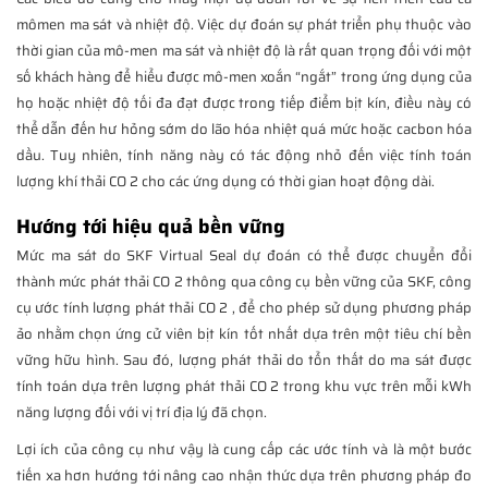
mômen ma sát và nhiệt độ. Việc dự đoán sự phát triển phụ thuộc vào
thời gian của mô-men ma sát và nhiệt độ là rất quan trọng đối với một
số khách hàng để hiểu được mô-men xoắn “ngắt” trong ứng dụng của
họ hoặc nhiệt độ tối đa đạt được trong tiếp điểm bịt kín, điều này có
thể dẫn đến hư hỏng sớm do lão hóa nhiệt quá mức hoặc cacbon hóa
dầu. Tuy nhiên, tính năng này có tác động nhỏ đến việc tính toán
lượng khí thải CO 2 cho các ứng dụng có thời gian hoạt động dài.
Hướng tới hiệu quả bền vững
Mức ma sát do SKF Virtual Seal dự đoán có thể được chuyển đổi
thành mức phát thải CO 2 thông qua công cụ bền vững của SKF, công
cụ ước tính lượng phát thải CO 2 , để cho phép sử dụng phương pháp
ảo nhằm chọn ứng cử viên bịt kín tốt nhất dựa trên một tiêu chí bền
vững hữu hình. Sau đó, lượng phát thải do tổn thất do ma sát được
tính toán dựa trên lượng phát thải CO 2 trong khu vực trên mỗi kWh
năng lượng đối với vị trí địa lý đã chọn.
Lợi ích của công cụ như vậy là cung cấp các ước tính và là một bước
tiến xa hơn hướng tới nâng cao nhận thức dựa trên phương pháp đo