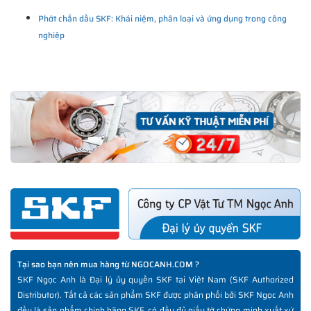
Phớt chắn dầu SKF: Khái niệm, phân loại và ứng dụng trong công
nghiệp
Tại sao bạn nên mua hàng từ NGOCANH.COM ?
SKF Ngọc Anh là Đại lý ủy quyền SKF tại Việt Nam (SKF Authorized
Distributor). Tất cả các sản phẩm SKF được phân phối bởi SKF Ngọc Anh
đều là sản phẩm chính hãng SKF, có đầy đủ giấy tờ chứng minh xuất xứ