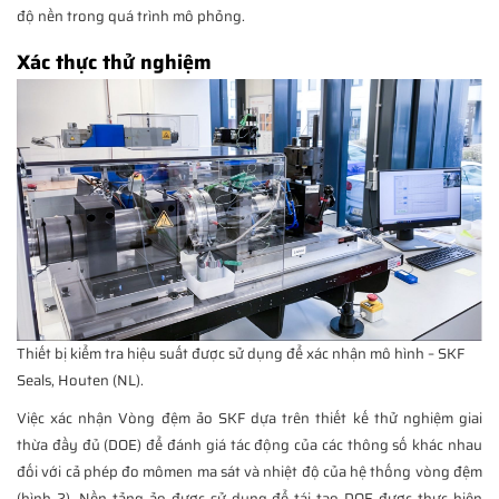
độ nền trong quá trình mô phỏng.
Xác thực thử nghiệm
Thiết bị kiểm tra hiệu suất được sử dụng để xác nhận mô hình – SKF
Seals, Houten (NL).
Việc xác nhận Vòng đệm ảo SKF dựa trên thiết kế thử nghiệm giai
thừa đầy đủ (DOE) để đánh giá tác động của các thông số khác nhau
đối với cả phép đo mômen ma sát và nhiệt độ của hệ thống vòng đệm
(hình 2). Nền tảng ảo được sử dụng để tái tạo DOE được thực hiện