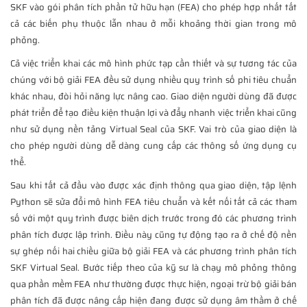
SKF vào gói phân tích phần tử hữu hạn (FEA) cho phép hợp nhất tất
cả các biến phụ thuộc lẫn nhau ở mỗi khoảng thời gian trong mô
phỏng.
Cả việc triển khai các mô hình phức tạp cần thiết và sự tương tác của
chúng với bộ giải FEA đều sử dụng nhiều quy trình số phi tiêu chuẩn
khác nhau, đòi hỏi năng lực nâng cao. Giao diện người dùng đã được
phát triển để tạo điều kiện thuận lợi và đẩy nhanh việc triển khai cũng
như sử dụng nền tảng Virtual Seal của SKF. Vai trò của giao diện là
cho phép người dùng dễ dàng cung cấp các thông số ứng dụng cụ
thể.
Sau khi tất cả đầu vào được xác định thông qua giao diện, tập lệnh
Python sẽ sửa đổi mô hình FEA tiêu chuẩn và kết nối tất cả các tham
số với một quy trình được biên dịch trước trong đó các phương trình
phân tích được lập trình. Điều này cũng tự động tạo ra ở chế độ nền
sự ghép nối hai chiều giữa bộ giải FEA và các phương trình phân tích
SKF Virtual Seal. Bước tiếp theo của kỹ sư là chạy mô phỏng thông
qua phần mềm FEA như thường được thực hiện, ngoại trừ bộ giải bán
phân tích đã được nâng cấp hiện đang được sử dụng âm thầm ở chế