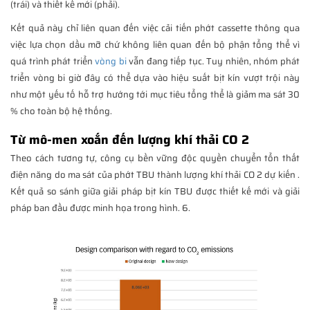
(trái) và thiết kế mới (phải).
Kết quả này chỉ liên quan đến việc cải tiến phớt cassette thông qua
việc lựa chọn dầu mỡ chứ không liên quan đến bộ phận tổng thể vì
quá trình phát triển
vòng bi
vẫn đang tiếp tục. Tuy nhiên, nhóm phát
triển vòng bi giờ đây có thể dựa vào hiệu suất bịt kín vượt trội này
như một yếu tố hỗ trợ hướng tới mục tiêu tổng thể là giảm ma sát 30
% cho toàn bộ hệ thống.
Từ mô-men xoắn đến lượng khí thải CO 2
Theo cách tương tự, công cụ bền vững độc quyền chuyển tổn thất
điện năng do ma sát của phớt TBU thành lượng khí thải CO 2 dự kiến .
Kết quả so sánh giữa giải pháp bịt kín TBU được thiết kế mới và giải
pháp ban đầu được minh họa trong hình. 6.