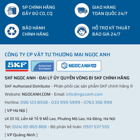
SP CHÍNH HÃNG
GIAO HÀNG
ĐẦY ĐỦ CO, CQ
TOÀN QUỐC 24/7
BẢO HÀNH
HỖ TRỢ KỸ THUẬT
CHÍNH HÃNG
BÁO GIÁ 24/7
CÔNG TY CP VẬT TƯ THƯƠNG MẠI NGỌC ANH
SKF NGỌC ANH - ĐẠI LÝ ỦY QUYỀN VÒNG BI SKF CHÍNH HÃNG
- Phân phối các sản phẩm SKF chính hãng ®
SKF Authorized Distributor
Website:
NGOCANH.COM
- Email:
info@ngocanh.com
Hotline:
096 123 8558
-
033 999 5999
-
0763 356 999
[
VP Hà Nội
]
LK 01.10, Liền kề Tổ 9 Mỗ Lao, Phường Mộ Lao, Hà Đông, Hà Nội
Tel:
(024) 85 865 866
- Bộ phận kế toán:
0921 537 555
[
VP Quảng Ninh
]