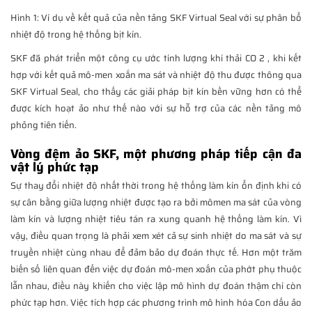
Hình 1: Ví dụ về kết quả của nền tảng SKF Virtual Seal với sự phân bổ
nhiệt độ trong hệ thống bịt kín.
SKF đã phát triển một công cụ ước tính lượng khí thải CO 2 , khi kết
hợp với kết quả mô-men xoắn ma sát và nhiệt độ thu được thông qua
SKF Virtual Seal, cho thấy các giải pháp bịt kín bền vững hơn có thể
được kích hoạt ảo như thế nào với sự hỗ trợ của các nền tảng mô
phỏng tiên tiến.
Vòng đệm ảo SKF, một phương pháp tiếp cận đa
vật lý phức tạp
Sự thay đổi nhiệt độ nhất thời trong hệ thống làm kín ổn định khi có
sự cân bằng giữa lượng nhiệt được tạo ra bởi mômen ma sát của vòng
làm kín và lượng nhiệt tiêu tán ra xung quanh hệ thống làm kín. Vì
vậy, điều quan trọng là phải xem xét cả sự sinh nhiệt do ma sát và sự
truyền nhiệt cùng nhau để đảm bảo dự đoán thực tế. Hơn một trăm
biến số liên quan đến việc dự đoán mô-men xoắn của phớt phụ thuộc
lẫn nhau, điều này khiến cho việc lập mô hình dự đoán thậm chí còn
phức tạp hơn. Việc tích hợp các phương trình mô hình hóa Con dấu ảo