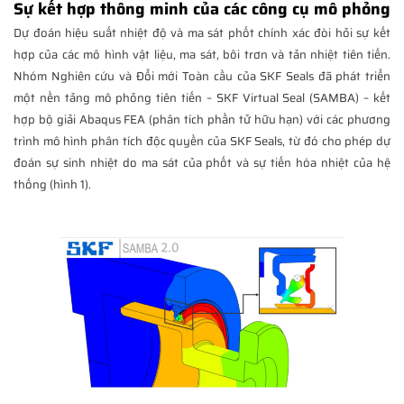
Sự kết hợp thông minh của các công cụ mô phỏng
Dự đoán hiệu suất nhiệt độ và ma sát phốt chính xác đòi hỏi sự kết
hợp của các mô hình vật liệu, ma sát, bôi trơn và tản nhiệt tiên tiến.
Nhóm Nghiên cứu và Đổi mới Toàn cầu của SKF Seals đã phát triển
một nền tảng mô phỏng tiên tiến – SKF Virtual Seal (SAMBA) – kết
hợp bộ giải Abaqus FEA (phân tích phần tử hữu hạn) với các phương
trình mô hình phân tích độc quyền của SKF Seals, từ đó cho phép dự
đoán sự sinh nhiệt do ma sát của phốt và sự tiến hóa nhiệt của hệ
thống (hình 1).