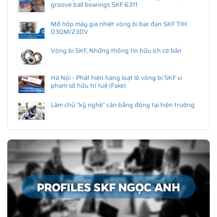
groove ball bearings SKF 6311
Mở hộp máy gia nhiệt vòng bi bạc đạn SKF TIH
030M/230V
Vòng bi SKF, Những thông tin hữu ích cơ bản
Hà Nội - Phát hiện hàng loạt lô vòng bi SKF vi
phạm sở hữu trí tuệ (Fake)
Làm chủ “kỹ nghệ” cân bằng động tại hiện trường