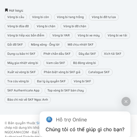
Hot keys:
Vòng bi cầu
Vòng bi côn
Vòng bi tang trống
Vòng bi đỡ tự lựa
Vòng bi đũa đỡ
Vòng bi chặn
Vòng bi đỡ chặn
Vòng bi tiếp xúc bốn điểm
Vòng bi YAR
Vòng bi xe máy
Vòng bi xe tải
Gối đỡ SKF
Măng xông - Ống lót
Mỡ chịu nhiệt SKF
Dụng cụ bảo trì SKF
Phớt chắn dầu SKF
Dây đai SKF
Xích tải SKF
Máy gia nhiệt vòng bi
Vam cảo SKF
Bộ đóng vòng bi
Xuất xứ vòng bi SKF
Phân biệt vòng bi SKF giả
Catalogue SKF
Tra cứu vòng bi
Đại lý ủy quyền SKF
Vòng bi SKF
SKF Authenticate App
Top vòng bi SKF bán chạy
Báo chí nói về SKF Ngọc Anh
Hỗ trợ Online
© Bản quyền thuộc
SKF NGỌC ANH
. ® All rights reserved - Vui lòng không sao
chép nội dung khi không được sự đồng ý của chúng tôi.
Chúng tôi có thể giúp gì cho bạn?
NGOCANH.COM - Đại lý ủy quyền vòng bi bạc đạn SKF chính hãng -
SKF
Authorized Distributor
- Phân phối các sản phẩm SKF chính hãng tại Việt Nam.