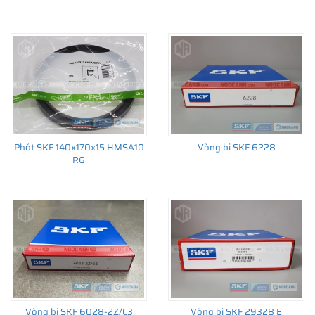
Phớt SKF 140x170x15 HMSA10
Vòng bi SKF 6228
RG
Vòng bi SKF 6028-2Z/C3
Vòng bi SKF 29328 E