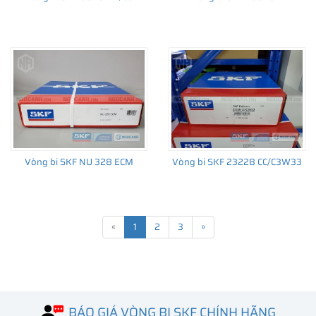
Vòng bi SKF NU 328 ECM
Vòng bi SKF 23228 CC/C3W33
«
1
2
3
»
BÁO GIÁ VÒNG BI SKF CHÍNH HÃNG