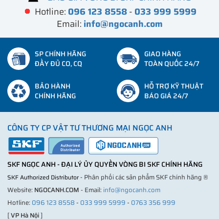
Hotline:
096 123 8558
-
033 999 5999
Email:
info@ngocanh.com
SP CHÍNH HÃNG
GIAO HÀNG
ĐẦY ĐỦ CO, CQ
TOÀN QUỐC 24/7
BẢO HÀNH
HỖ TRỢ KỸ THUẬT
CHÍNH HÃNG
BÁO GIÁ 24/7
CÔNG TY CP VẬT TƯ THƯƠNG MẠI NGỌC ANH
SKF NGỌC ANH - ĐẠI LÝ ỦY QUYỀN VÒNG BI SKF CHÍNH HÃNG
- Phân phối các sản phẩm SKF chính hãng ®
SKF Authorized Distributor
Website:
NGOCANH.COM
- Email:
info@ngocanh.com
Hotline:
096 123 8558
-
033 999 5999
-
0763 356 999
[
VP Hà Nội
]