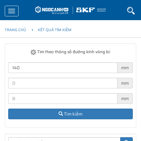
Toggle
navigation
TRANG CHỦ
KẾT QUẢ TÌM KIẾM
Tìm theo thông số đường kính vòng bi:
mm
mm
mm
Tìm kiếm