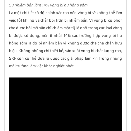
Sự nhiễm bẩn làm 14% vòng bi hư hỏng sớm
Là một chi tiết có độ chính xác cao nên vòng bi sẽ không thể làm
việc tốt khi nó và chất bôi trơn bị nhiễm bẩn. Vì vòng bi có phớt
che được bôi mỡ sẵn chỉ chiếm một tỷ lệ nhỏ trong các loại vòng
bi được sử dụng, nên ít nhất 14% các trường hợp vòng bi hư
hỏng sớm là do bị nhiễm bẩn vì không được che che chắn hữu
hiệu. Không những chỉ thiết kế, sản xuất vòng bi chất lượng cao,
SKF còn có thể đưa ra được các giải pháp làm kín trong những
môi trường làm việc khắc nghiệt nhất.