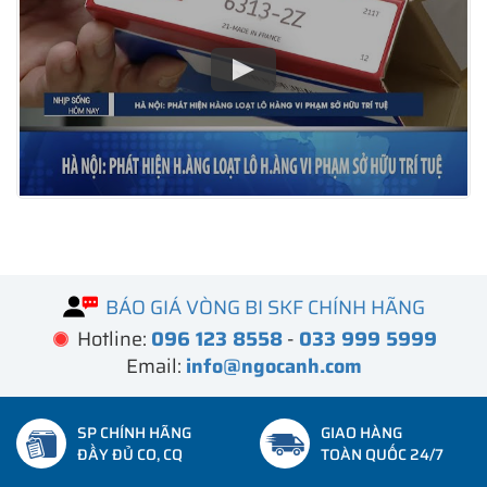
BÁO GIÁ VÒNG BI SKF CHÍNH HÃNG
Hotline:
096 123 8558
-
033 999 5999
Email:
info@ngocanh.com
SP CHÍNH HÃNG
GIAO HÀNG
ĐẦY ĐỦ CO, CQ
TOÀN QUỐC 24/7