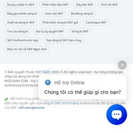
Dụng cụ bảo trì SKF
Phớt chắn dầu SKF
Dây đai SKF
Xích tải SKF
Máy gia nhiệt vòng bi
Vam cảo SKF
Bộ đóng vòng bi
Xuất xứ vòng bi SKF
Phân biệt vòng bi SKF giả
Catalogue SKF
Tra cứu vòng bi
Đại lý ủy quyền SKF
Vòng bi SKF
SKF Authenticate App
Top vòng bi SKF bán chạy
Báo chí nói về SKF Ngọc Anh
© Bản quyền thuộc
SKF NGỌC ANH
. ® All rights reserved - Vui lòng không sao
chép nội dung khi không được sự đồng ý của chúng tôi.
NGOCANH.COM - Đại lý ủy quyền vòng bi bạc đạn SKF chính hãng -
SKF
Hỗ trợ Online
Authorized Distributor
- Phân phối các sản phẩm SKF chính hãng tại Việt Nam.
Chúng tôi có thể giúp gì cho bạn?
Để tránh mua phải vòng bi SKF giả (fake) kém chất lượng. Cách tốt nhất để
đảm bảo nguồn gốc của
vòng bi SKF chính hãng
là mua từ các đại lý ủy quyền
của SKF |
skf.com/genuine