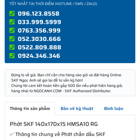
TỐT NHẤT TẠI THỜI ĐIỂM (HOTLINE / SMS / ZALO)
096.123.8558
033.999.5999
0763.356.999
052.3030.666
0522.809.888
0924.346.346
Đừng lo về giá. Bạn chỉ cần cho hàng vào giỏ và đặt hàng Online.
SKF Ngọc Anh sẽ gọi lại để tư vấn kỹ hơn!
Chúng tôi cam kết hoàn tiền gấp 500 lần nếu phát hiện hàng giả,
hàng nhái từ NGOCANH.COM - SKF Authorized Distributor.
Thông tin sản phẩm
Bản vẽ kỹ thuật
Bình luận
Phớt SKF 140x170x15 HMSA10 RG
✅ Thông tin chung về Phớt chắn dầu SKF