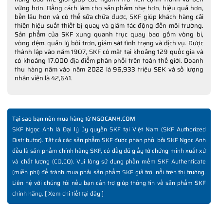
vững hơn. Bằng cách làm cho sản phẩm nhẹ hơn, hiệu quả hơn,
bền lâu hơn và có thể sửa chữa được, SKF giúp khách hàng cải
thiện hiệu suất thiết bị quay và giảm tác động đến môi trường.
Sản phẩm của SKF xung quanh trục quay bao gồm vòng bi,
vòng đệm, quản lý bôi trơn, giám sát tình trạng và dịch vụ. Được
thành lập vào năm 1907, SKF có mặt tại khoảng 129 quốc gia và
có khoảng 17.000 địa điểm phân phối trên toàn thế giới. Doanh
thu hàng năm vào năm 2022 là 96,933 triệu SEK và số lượng
nhân viên là 42,641.
Tại sao bạn nên mua hàng từ NGOCANH.COM
SKF Ngọc Anh là Đại lý ủy quyền SKF tại Việt Nam (SKF Authorized
Distributor). Tất cả các sản phẩm SKF được phân phối bởi SKF Ngọc Anh
đều là sản phẩm chính hãng SKF, có đầy đủ giấy tờ chứng minh xuất xứ
và chất lượng (CO,CQ). Vui lòng sử dụng phần mềm SKF Authenticate
(miễn phí) để tránh mua phải sản phẩm SKF giả trôi nổi trên thị trường.
Liên hệ với chúng tôi nếu bạn cần trợ giúp thông tin về sản phẩm SKF
chính hãng. [
Xem chi tiết tại đây
]