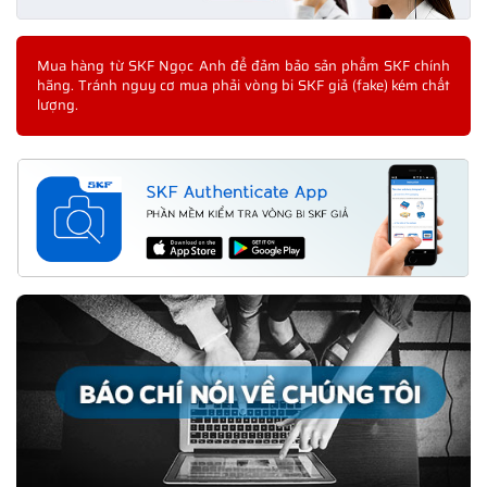
Mua hàng từ SKF Ngọc Anh để đảm bảo sản phẩm SKF chính
hãng. Tránh nguy cơ mua phải vòng bi SKF giả (fake) kém chất
lượng.