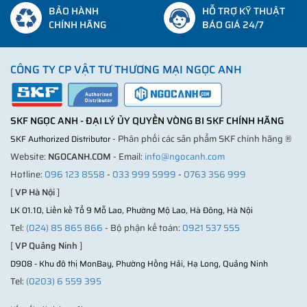
BẢO HÀNH
HỖ TRỢ KỸ THUẬT
CHÍNH HÃNG
BÁO GIÁ 24/7
CÔNG TY CP VẬT TƯ THƯƠNG MẠI NGỌC ANH
SKF NGỌC ANH - ĐẠI LÝ ỦY QUYỀN VÒNG BI SKF CHÍNH HÃNG
- Phân phối các sản phẩm SKF chính hãng ®
SKF Authorized Distributor
Website:
NGOCANH.COM
- Email:
info@ngocanh.com
Hotline:
096 123 8558
-
033 999 5999
-
0763 356 999
[
VP Hà Nội
]
LK 01.10, Liền kề Tổ 9 Mỗ Lao, Phường Mộ Lao, Hà Đông, Hà Nội
Tel:
(024) 85 865 866
- Bộ phận kế toán:
0921 537 555
[
VP Quảng Ninh
]
D908 - Khu đô thị MonBay, Phường Hồng Hải, Hạ Long, Quảng Ninh
Tel:
(0203) 6 559 395