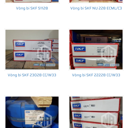
Vòng bi SKF 51128
Vòng bi SKF NU 228 ECML/C3
Giá bán và nơi bán Phớt chắn dầu SKF chính hãng uy
tín
Để có báo giá Phớt SKF 140x170x15 HMSA10 RG tốt nhất, hãy
liên hệ với
SKF Ngọc Anh - Đại lý ủy quyền SKF
(
SKF Authorized
Distributor
)
Sản phẩm chính hãng, giao hàng toàn quốc
Vòng bi SKF 23028 CC/W33
Vòng bi SKF 22228 CC/W33