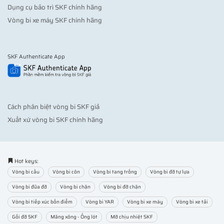
Dụng cụ bảo trì SKF chính hãng
Vòng bi xe máy SKF chính hãng
SKF Authenticate App
Cách phân biệt vòng bi SKF giả
Xuất xứ vòng bi SKF chính hãng
Hot keys:
Vòng bi cầu
Vòng bi côn
Vòng bi tang trống
Vòng bi đỡ tự lựa
Vòng bi đũa đỡ
Vòng bi chặn
Vòng bi đỡ chặn
Vòng bi tiếp xúc bốn điểm
Vòng bi YAR
Vòng bi xe máy
Vòng bi xe tải
Gối đỡ SKF
Măng xông - Ống lót
Mỡ chịu nhiệt SKF