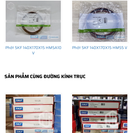
trường thay thế sau đó.
Phớt SKF 140X170X15 HMSA10
Phớt SKF 140X170X15 HMS5 V
V
SẢN PHẨM CÙNG ĐƯỜNG KÍNH TRỤC