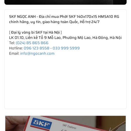
SKF NGỌC ANH - Địa chỉ mua Phớt SKF 140x170x15 HMSA10 RG
chính hãng, uy tín, giao hàng toàn Quốc, Hỗ trợ 24/7
[
Đại lý vòng bi SKF tại Hà Nội
]
LK 01.10, Liền kề Tổ 9 Mỗ Lao, Phường Mộ Lao, Hà Đông, Hà Nội
Tel:
(024) 85 865 866
Hotline:
096 123 8558
-
033 999 5999
Email:
info@ngocanh.com