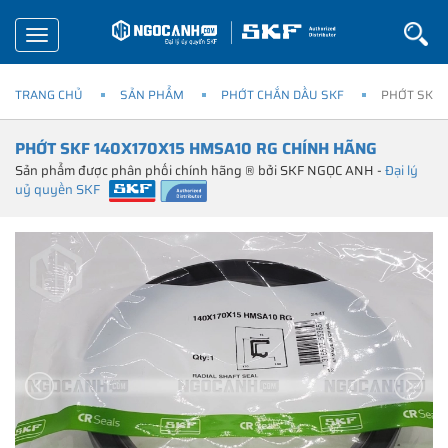
Toggle
navigation
TRANG CHỦ
SẢN PHẨM
PHỚT CHẮN DẦU SKF
PHỚT SKF 
PHỚT SKF 140X170X15 HMSA10 RG CHÍNH HÃNG
Sản phẩm được phân phối chính hãng ® bởi SKF NGỌC ANH -
Đại lý
uỷ quyền SKF