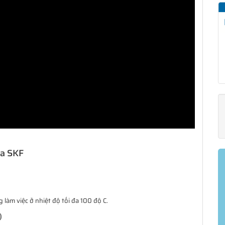
ủa SKF
làm việc ở nhiệt độ tối đa 100 độ C.
)