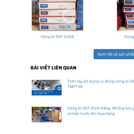
Giá bán và nơi bán Phớt chắn dầu SKF chính hã
Để có báo giá Phớt SKF 140X170X15 HMSA10 V tốt nhất,
SKF Ngọc Anh - Đại lý ủy quyền SKF
(
SKF Authorized D
Sản phẩm chính hãng, giao hàng toàn quốc
Vòng bi SKF 51128
Vòng
Xem tất cả sản phẩ
BÀI VIẾT LIÊN QUAN
Trên tay bộ dụng cụ đóng vòng bi S
TMFT36
Vòng bi SKF chính hãng, Những lưu 
cơ bản trước khi mua hàng