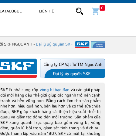
0
CATALOGUE
LIÊN HỆ
bởi SKF NGỌC ANH -
Đại lý uỷ quyền SKF
SKF là nhà cung cấp
vòng bi bạc đạn
và các giải pháp
đổi mới hàng đầu thế giới giúp các ngành trở nên cạnh
tranh và bền vững hơn. Bằng cách làm cho sản phẩm
nhẹ hơn, hiệu quả hơn, bền lâu hơn và có thể sửa chữa
được, SKF giúp khách hàng cải thiện hiệu suất thiết bị
quay và giảm tác động đến môi trường. Sản phẩm của
SKF xung quanh trục quay bao gồm vòng bi, vòng
đệm, quản lý bôi trơn, giám sát tình trạng và dịch vụ.
Được thành lập vào năm 1907, SKF có mặt tại khoảng