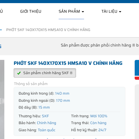
HỦ
GIỚI THIỆU
SẢN PHẨM
TÀI LIỆU
PHỚT SKF 140X170X15 HMSA10 V CHÍNH HÃNG
Sản phẩm được phân phối chính hãng ® 
G
PHỚT SKF 140X170X15 HMSA10 V CHÍNH HÃNG
Sản phẩm chính hãng SKF ®
Thông số sản phẩm
Đường kính trong (d):
140 mm
Đường kính ngoài (D):
170 mm
Độ dày (B):
15 mm
Thương hiệu:
SKF
Tình trạng:
Mới 100%
Bảo hành:
Chính hãng
Trạng thái:
Còn hàng
Giao hàng:
Toàn quốc
Hỗ trợ kỹ thuật:
24/7