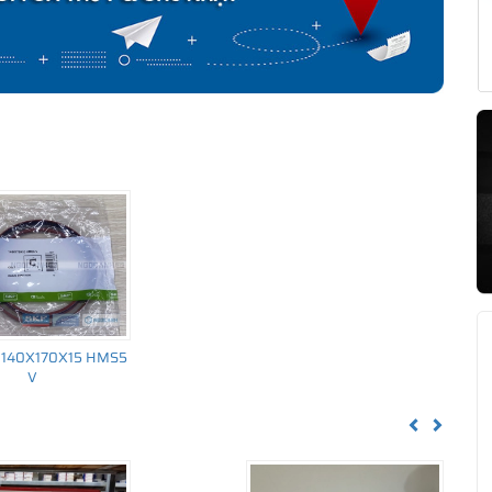
 140X170X15 HMS5
V
Previous
Next