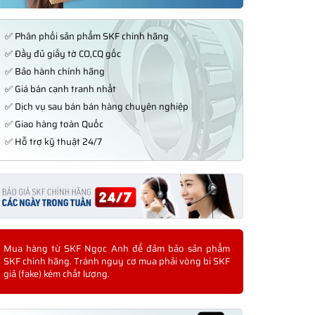
✅ Phân phối sản phẩm SKF chính hãng
✅ Đầy đủ giấy tờ CO,CQ gốc
✅ Bảo hành chính hãng
✅ Giá bán cạnh tranh nhất
✅ Dịch vụ sau bán bán hàng chuyên nghiệp
✅ Giao hàng toàn Quốc
✅ Hỗ trợ kỹ thuật 24/7
Mua hàng từ SKF Ngọc Anh để đảm bảo sản phẩm
SKF chính hãng. Tránh nguy cơ mua phải vòng bi SKF
giả (fake) kém chất lượng.