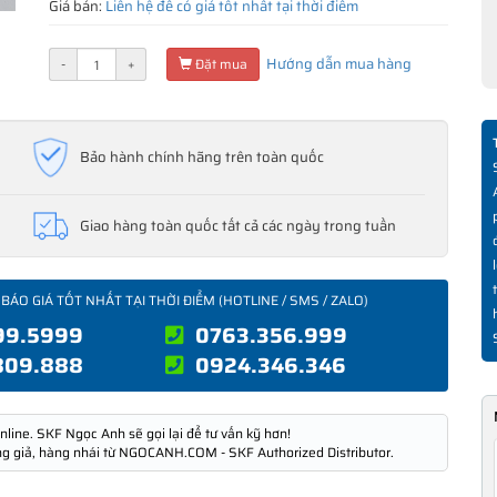
Giá bán:
Liên hệ để có giá tốt nhất tại thời điểm
Hướng dẫn mua hàng
-
+
Đặt mua
Bảo hành chính hãng trên toàn quốc
Giao hàng toàn quốc tất cả các ngày trong tuần
 BÁO GIÁ TỐT NHẤT TẠI THỜI ĐIỂM (HOTLINE / SMS / ZALO)
99.5999
0763.356.999
809.888
0924.346.346
nline. SKF Ngọc Anh sẽ gọi lại để tư vấn kỹ hơn!
ng giả, hàng nhái từ NGOCANH.COM - SKF Authorized Distributor.