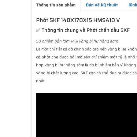
Thông tin sản phẩm
Bản vẽ kỹ thuật
Bình
Phớt SKF 140X170X15 HMSA10 V
✅ Thông tin chung về Phớt chắn dầu SKF
Sự nhiễm bẩn làm 14% vòng bi hư hỏng sớm
Là một chi tiết có độ chính xác cao nên vòng bi sẽ không
có phớt che được bôi mỡ sẵn chỉ chiếm một tỷ lệ nhỏ 
hợp vòng bi hư hỏng sớm là do bị nhiễm bẩn vì không 
vòng bi chất lượng cao, SKF còn có thể đưa ra được cá
nhất.