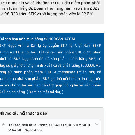
129 quốc gia và có khoảng 17.000 địa điểm phân phối
trên toàn thế giới. Doanh thu hàng năm vào năm 2022
là 96,933 triệu SEK và số lượng nhân viên là 42,641.
Tại sao bạn nên mua hàng từ NGOCANH.COM
SKF Ngọc Anh là Đại lý ủy quyền SKF tại Việt Nam (SKF
Authorized Distributor). Tất cả các sản phẩm SKF được phân
phối bởi SKF Ngọc Anh đều là sản phẩm chính hãng SKF, có
đầy đủ giấy tờ chứng minh xuất xứ và chất lượng (CO,CQ). Vui
lòng sử dụng phần mềm SKF Authenticate (miễn phí) để
tránh mua phải sản phẩm SKF giả trôi nổi trên thị trường. Liên
hệ với chúng tôi nếu bạn cần trợ giúp thông tin về sản phẩm
SKF chính hãng. [
Xem chi tiết tại đây
]
Những câu hỏi thường gặp
★
Tại sao nên mua Phớt SKF 140X170X15 HMSA10
V tại SKF Ngọc Anh?