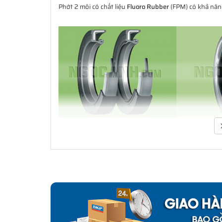
Phớt 2 môi có chất liệu
Fluoro Rubber
(FPM) có khả năng
Download Catalogue Phớt chắn dầu SKF
Phớt là một bộ phận quan trọng trong việc che chắn b
xúc với bề mặt cố định hay bề mặt trượt và xoay. Đa d
cầu ứng dụng. Không chỉ là các ứng dụng làm kín đơn
dụng công nghiệp. SKF có thể cung cấp các giải pháp l
lắp cho thiết bị ban đầu đến thị trường thay thế sau đó.