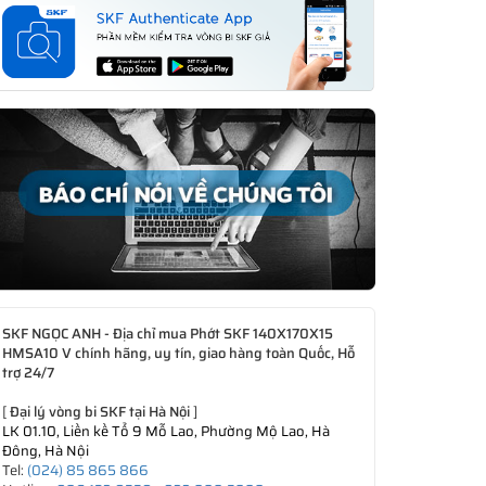
SKF NGỌC ANH - Địa chỉ mua Phớt SKF 140X170X15
HMSA10 V chính hãng, uy tín, giao hàng toàn Quốc, Hỗ
trợ 24/7
[
Đại lý vòng bi SKF tại Hà Nội
]
LK 01.10, Liền kề Tổ 9 Mỗ Lao, Phường Mộ Lao, Hà
Đông, Hà Nội
Tel:
(024) 85 865 866