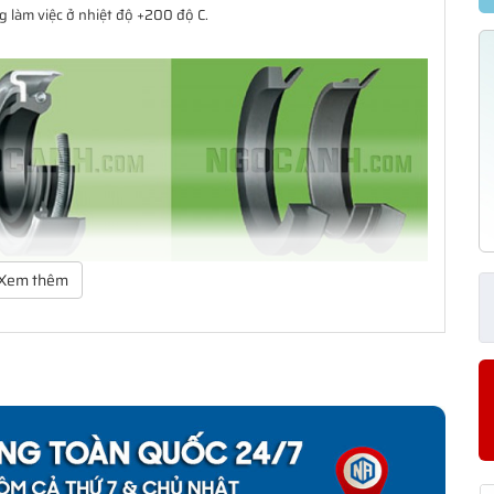
 làm việc ở nhiệt độ +200 độ C.
Xem thêm
ảo vệ vòng bi. Dãy sản phẩm của SKF bao gồm các loại phớt tiếp
ạng thiết kế có khả năng đáp ứng hầu như toàn bộ tất cả các yêu
 giản mà còn có một dãy sản phẩm đa dạng cho các yêu cầu ứng
àm kín cho khách hàng từ thiết kế đến sản xuất số lượng lớn, từ