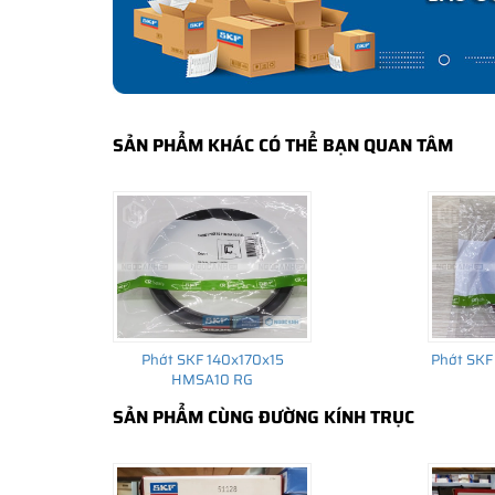
SẢN PHẨM KHÁC CÓ THỂ BẠN QUAN TÂM
Phớt SKF 140x170x15
Phớt SKF
HMSA10 RG
SẢN PHẨM CÙNG ĐƯỜNG KÍNH TRỤC