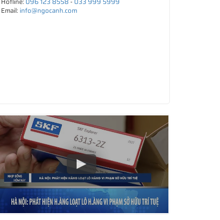
Hotline:
096 123 8558
-
033 999 5999
Email:
info@ngocanh.com