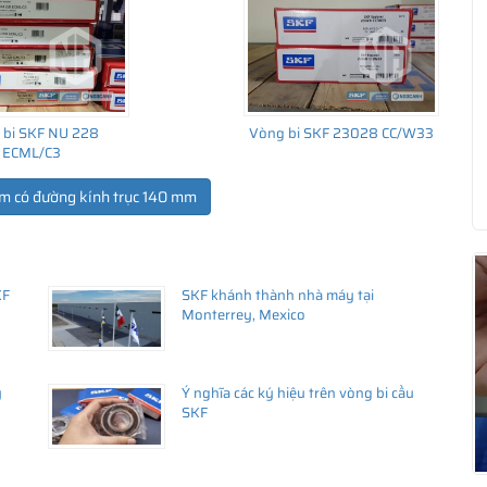
ng uy tín
 hãy liên hệ với
istributor
)
 bi SKF NU 228
Vòng bi SKF 23028 CC/W33
ECML/C3
m có đường kính trục 140 mm
KF
SKF khánh thành nhà máy tại
Monterrey, Mexico
ý
Ý nghĩa các ký hiệu trên vòng bi cầu
SKF