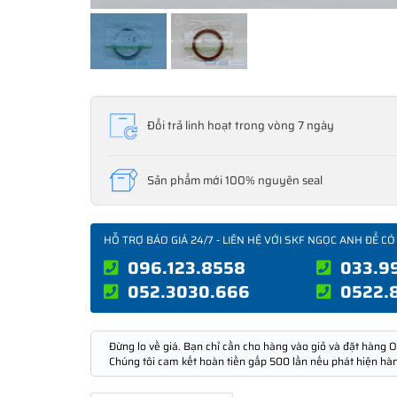
Đổi trả linh hoạt trong vòng 7 ngày
Sản phẩm mới 100% nguyên seal
HỖ TRỢ BÁO GIÁ 24/7 - LIÊN HỆ VỚI SKF NGỌC ANH ĐỂ CÓ
096.123.8558
033.9
052.3030.666
0522.
Đừng lo về giá. Bạn chỉ cần cho hàng vào giỏ và đặt hàng O
Chúng tôi cam kết hoàn tiền gấp 500 lần nếu phát hiện hà