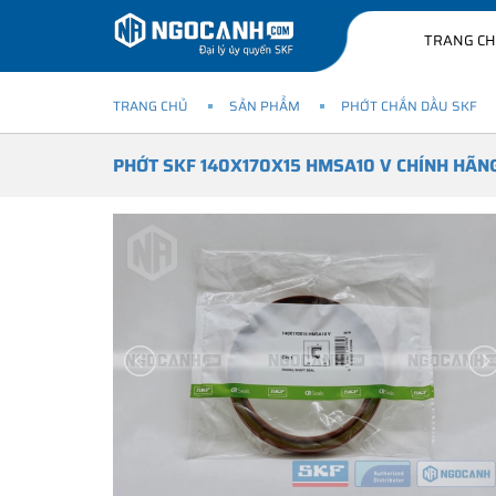
TRANG C
TRANG CHỦ
SẢN PHẨM
PHỚT CHẮN DẦU SKF
PHỚT SKF 140X170X15 HMSA10 V CHÍNH HÃN