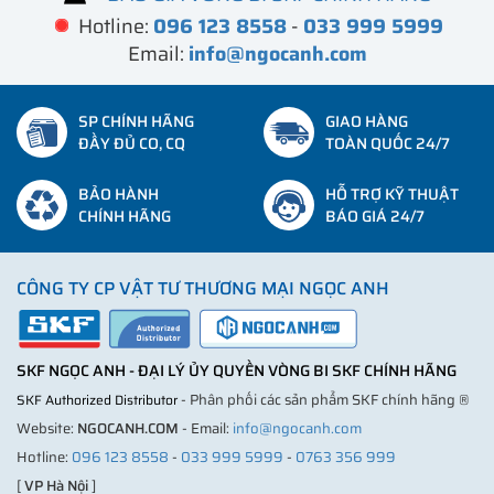
Hotline:
096 123 8558
-
033 999 5999
Email:
info@ngocanh.com
SP CHÍNH HÃNG
GIAO HÀNG
ĐẦY ĐỦ CO, CQ
TOÀN QUỐC 24/7
BẢO HÀNH
HỖ TRỢ KỸ THUẬT
CHÍNH HÃNG
BÁO GIÁ 24/7
CÔNG TY CP VẬT TƯ THƯƠNG MẠI NGỌC ANH
SKF NGỌC ANH - ĐẠI LÝ ỦY QUYỀN VÒNG BI SKF CHÍNH HÃNG
- Phân phối các sản phẩm SKF chính hãng ®
SKF Authorized Distributor
Website:
NGOCANH.COM
- Email:
info@ngocanh.com
Hotline:
096 123 8558
-
033 999 5999
-
0763 356 999
[
VP Hà Nội
]