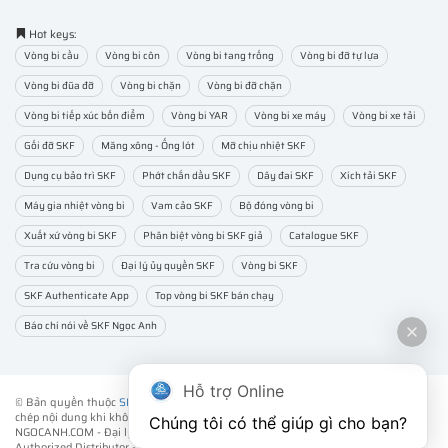
Hot keys:
Vòng bi cầu
Vòng bi côn
Vòng bi tang trống
Vòng bi đỡ tự lựa
Vòng bi đũa đỡ
Vòng bi chặn
Vòng bi đỡ chặn
Vòng bi tiếp xúc bốn điểm
Vòng bi YAR
Vòng bi xe máy
Vòng bi xe tải
Gối đỡ SKF
Măng xông - Ống lót
Mỡ chịu nhiệt SKF
Dụng cụ bảo trì SKF
Phớt chắn dầu SKF
Dây đai SKF
Xích tải SKF
Máy gia nhiệt vòng bi
Vam cảo SKF
Bộ đóng vòng bi
Xuất xứ vòng bi SKF
Phân biệt vòng bi SKF giả
Catalogue SKF
Tra cứu vòng bi
Đại lý ủy quyền SKF
Vòng bi SKF
SKF Authenticate App
Top vòng bi SKF bán chạy
Báo chí nói về SKF Ngọc Anh
Hỗ trợ Online
© Bản quyền thuộc
SKF NGỌC ANH
. ® All rights reserved - Vui lòng không sao
chép nội dung khi không được sự đồng ý của chúng tôi.
Chúng tôi có thể giúp gì cho bạn?
NGOCANH.COM - Đại lý ủy quyền vòng bi bạc đạn SKF chính hãng -
SKF
Authorized Distributor
- Phân phối các sản phẩm SKF chính hãng tại Việt Nam.