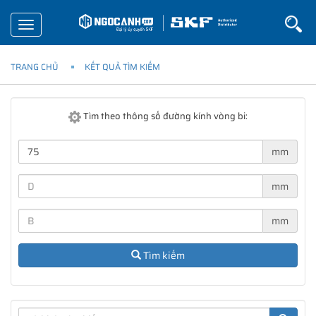
Toggle
navigation
TRANG CHỦ
KẾT QUẢ TÌM KIẾM
Tìm theo thông số đường kính vòng bi:
mm
mm
mm
Tìm kiếm