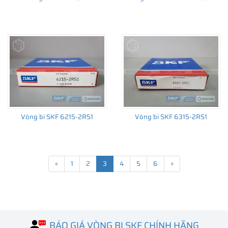
Vòng bi SKF 6215-2RS1
Vòng bi SKF 6315-2RS1
«
1
2
3
4
5
6
»
BÁO GIÁ VÒNG BI SKF CHÍNH HÃNG