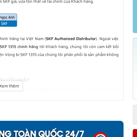
 SKF giả, vừa tổn thất về tài chính của Khách hàng.
ính hãng tại Việt Nam (
SKF Authorized Distributor
). Ngoài việc
SKF 1315 chính hãng
tới Khách hàng, chúng tôi còn cam kết bồi
iện Vòng bi SKF 1315 của chúng tôi phân phối là sản phẩm không
UÔN TỐT NHẤT
Xem thêm
t nhất với nhiều ưu đãi kèm theo và các dịch vụ hẫu mãi sau bán
àng trong suốt quá trình sử dụng các sản phẩm SKF chính hãng.
H HÃNG
phân phối đều được bảo hành chính hãng theo đúng tiêu chuẩn