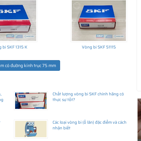
 bi SKF 1315 K
Vòng bi SKF 51115
ẩm có đường kính trục 75 mm
ua hàng
,
Chất lượng vòng bi SKF chính hãng có
ng
thực sự tốt?
t
Các loại vòng bi (ổ lăn) đặc điểm và cách
nhận biết