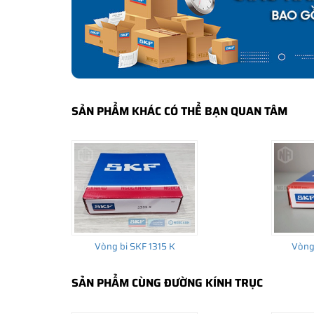
CÁCH NHẬN BIẾT VÀ PHÂN BIỆT VÒNG BI SK
Mua hàng tại các đại lý ủy quyền của SKF để yên tâm 
và phân biệt các sản phẩm SKF chính hãng bằng các các
✅
Những cách phân biệt vòng bi SKF giả bằng mắt thường
✅
SKF Authenticate, Phần mềm kiểm tra vòng bi SKF giả
SẢN PHẨM KHÁC CÓ THỂ BẠN QUAN TÂM
✅
Cảnh báo của chuyên gia SKF về vòng bi SKF giả
Vòng bi SKF 1315 K
Vòng 
SẢN PHẨM CÙNG ĐƯỜNG KÍNH TRỤC