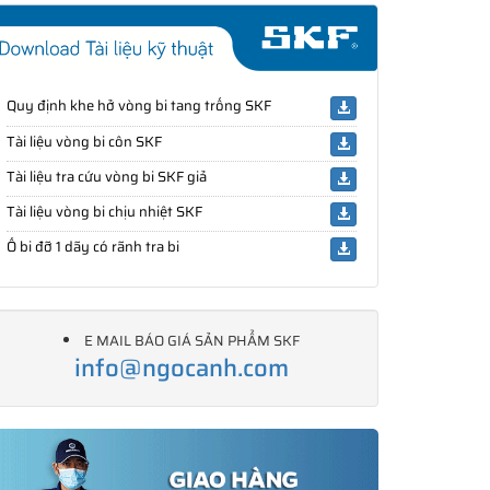
Quy định khe hở vòng bi tang trống SKF
Tài liệu vòng bi côn SKF
Tài liệu tra cứu vòng bi SKF giả
Tài liệu vòng bi chịu nhiệt SKF
Ổ bi đỡ 1 dãy có rãnh tra bi
E MAIL BÁO GIÁ SẢN PHẨM SKF
info@ngocanh.com