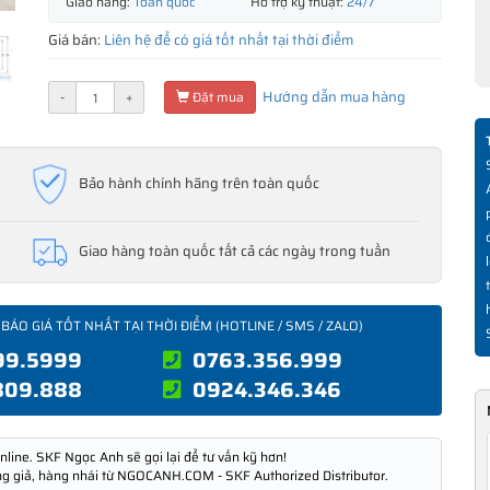
Giao hàng:
Toàn quốc
Hỗ trợ kỹ thuật:
24/7
Giá bán:
Liên hệ để có giá tốt nhất tại thời điểm
Hướng dẫn mua hàng
-
+
Đặt mua
Bảo hành chính hãng trên toàn quốc
Giao hàng toàn quốc tất cả các ngày trong tuần
 BÁO GIÁ TỐT NHẤT TẠI THỜI ĐIỂM (HOTLINE / SMS / ZALO)
99.5999
0763.356.999
809.888
0924.346.346
nline. SKF Ngọc Anh sẽ gọi lại để tư vấn kỹ hơn!
ng giả, hàng nhái từ NGOCANH.COM - SKF Authorized Distributor.