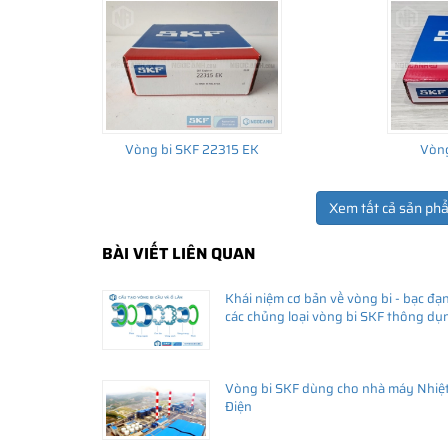
Vòng bi SKF 22315 EK
Vòng
Xem tất cả sản ph
THÔNG TIN HỮU ÍCH
BÀI VIẾT LIÊN QUAN
•
Vòng bi SKF chính hãng, Những lưu ý cơ bản trước khi m
Khái niệm cơ bản về vòng bi - bạc đạn
•
Xuất xứ vòng bi SKF chính hãng ở đâu?
các chủng loại vòng bi SKF thông dụ
•
Chất lượng vòng bi SKF chính hãng
Vòng bi SKF dùng cho nhà máy Nhiệ
Điện