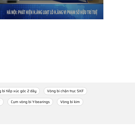
 bi tiếp xúc góc 2 dãy
Vòng bi chặn trục SKF
F
Cụm vòng bi Y-bearings
Vòng bi kim