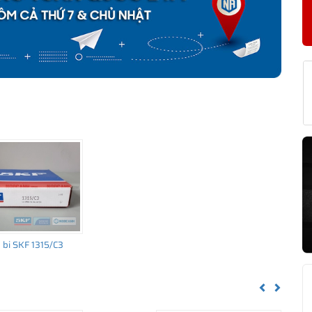
F 1315 CHÍNH HÃNG
về nguồn gốc của sản phẩm. Ngoài ra bạn cũng có thể tự kiểm tra
h sau:
bi SKF 1315/C3
Previous
Next