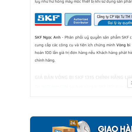
lụy như hư hỏng máy móc thiết bị khi sử dụng sản phẩm
SKF Ngọc Anh
- Phân phối uỷ quyền sản phẩm SKF ch
cung cấp các công cụ và tiện ích chứng minh
Vòng bi 
hoàn 100 lần giá trị đơn hàng nếu Khách hàng phát h
chính hãng.
GIÁ BÁN VÒNG BI SKF 1315 CHÍNH HÃNG L
Tại
NGOCANH.COM
giá bán Vòng bi SKF 1315 luôn là tố
hàng. Chúng tôi cam kết luôn đồng hành cùng Khách h
CHẾ ĐỘ BẢO HÀNH VÒNG BI SKF 1315 CHÍN
Tất cả các sản phẩm SKF chính hãng do
SKF Ngọc Anh
bảo hành của nhà sản xuất.