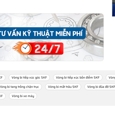
KF
Vòng bi tiếp xúc góc SKF
Vòng bi tiếp xúc bốn điểm SKF
Vòng
Vòng bi tang trống chặn trục
Vòng bi mắt trâu SKF
Vòng bi đũa đỡ SK
KF
Vòng bi xe máy