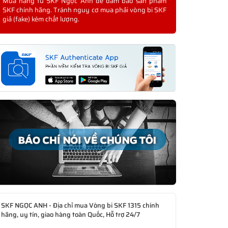
Mua hàng từ SKF Ngọc Anh để đảm bảo sản phẩm
SKF chính hãng. Tránh nguy cơ mua phải vòng bi SKF
giả (fake) kém chất lượng.
SKF NGỌC ANH - Địa chỉ mua Vòng bi SKF 1315 chính
hãng, uy tín, giao hàng toàn Quốc, Hỗ trợ 24/7