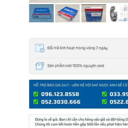
Đổi trả linh hoạt trong vòng 7 ngày
Sản phẩm mới 100% nguyên seal
HỖ TRỢ BÁO GIÁ 24/7 - LIÊN HỆ VỚI SKF NGỌC ANH ĐỂ CÓ
096.123.8558
033.9
052.3030.666
0522.
Đừng lo về giá. Bạn chỉ cần cho hàng vào giỏ và đặt hàng O
Chúng tôi cam kết hoàn tiền gấp 500 lần nếu phát hiện hà