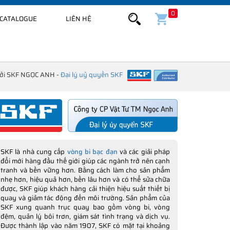
0
CATALOGUE
LIÊN HỆ
bởi SKF NGỌC ANH -
Đại lý uỷ quyền SKF
SKF là nhà cung cấp
vòng bi bạc đạn
và các giải pháp
đổi mới hàng đầu thế giới giúp các ngành trở nên cạnh
tranh và bền vững hơn. Bằng cách làm cho sản phẩm
nhẹ hơn, hiệu quả hơn, bền lâu hơn và có thể sửa chữa
được, SKF giúp khách hàng cải thiện hiệu suất thiết bị
quay và giảm tác động đến môi trường. Sản phẩm của
SKF xung quanh trục quay bao gồm vòng bi, vòng
đệm, quản lý bôi trơn, giám sát tình trạng và dịch vụ.
Được thành lập vào năm 1907, SKF có mặt tại khoảng