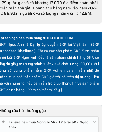
129 quốc gia và có khoảng 17.000 địa điểm phân phối
trên toàn thế giới. Doanh thu hàng năm vào năm 2022
là 96,933 triệu SEK và số lượng nhân viên là 42,641.
Tại sao bạn nên mua hàng từ NGOCANH.COM
SKF Ngọc Anh là Đại lý ủy quyền SKF tại Việt Nam (SKF
Authorized Distributor). Tất cả các sản phẩm SKF được phân
phối bởi SKF Ngọc Anh đều là sản phẩm chính hãng SKF, có
đầy đủ giấy tờ chứng minh xuất xứ và chất lượng (CO,CQ). Vui
lòng sử dụng phần mềm SKF Authenticate (miễn phí) để
tránh mua phải sản phẩm SKF giả trôi nổi trên thị trường. Liên
hệ với chúng tôi nếu bạn cần trợ giúp thông tin về sản phẩm
SKF chính hãng. [
Xem chi tiết tại đây
]
Những câu hỏi thường gặp
★
Tại sao nên mua Vòng bi SKF 1315 tại SKF Ngọc
Anh?