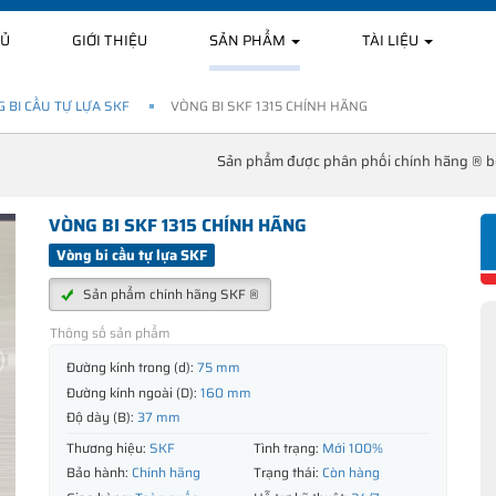
HỦ
GIỚI THIỆU
SẢN PHẨM
TÀI LIỆU
 BI CẦU TỰ LỰA SKF
VÒNG BI SKF 1315 CHÍNH HÃNG
Sản phẩm được phân phối chính hãng ® 
VÒNG BI SKF 1315 CHÍNH HÃNG
Vòng bi cầu tự lựa SKF
Sản phẩm chính hãng SKF ®
Thông số sản phẩm
Đường kính trong (d):
75 mm
Đường kính ngoài (D):
160 mm
Độ dày (B):
37 mm
Thương hiệu:
SKF
Tình trạng:
Mới 100%
Bảo hành:
Chính hãng
Trạng thái:
Còn hàng