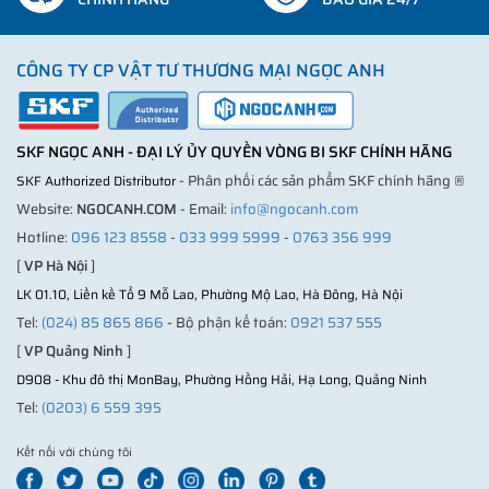
CÔNG TY CP VẬT TƯ THƯƠNG MẠI NGỌC ANH
SKF NGỌC ANH - ĐẠI LÝ ỦY QUYỀN VÒNG BI SKF CHÍNH HÃNG
- Phân phối các sản phẩm SKF chính hãng ®
SKF Authorized Distributor
Website:
NGOCANH.COM
- Email:
info@ngocanh.com
Hotline:
096 123 8558
-
033 999 5999
-
0763 356 999
[
VP Hà Nội
]
LK 01.10, Liền kề Tổ 9 Mỗ Lao, Phường Mộ Lao, Hà Đông, Hà Nội
Tel:
(024) 85 865 866
- Bộ phận kế toán:
0921 537 555
[
VP Quảng Ninh
]
D908 - Khu đô thị MonBay, Phường Hồng Hải, Hạ Long, Quảng Ninh
Tel:
(0203) 6 559 395
Kết nối với chúng tôi