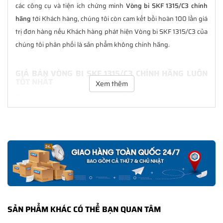
các công cụ và tiện ích chứng minh
Vòng bi SKF 1315/C3 chính
hãng
tới Khách hàng, chúng tôi còn cam kết bồi hoàn 100 lần giá
trị đơn hàng nếu Khách hàng phát hiện Vòng bi SKF 1315/C3 của
chúng tôi phân phối là sản phẩm không chính hãng.
GIÁ BÁN VÒNG BI SKF 1315/C3 CHÍNH HÃNG LUÔN
TỐT NHẤT
Xem thêm
Tại
NGOCANH.COM
giá bán Vòng bi SKF 1315/C3 luôn là tốt nhất
với nhiều ưu đãi kèm theo và các dịch vụ hẫu mãi sau bán hàng.
Chúng tôi cam kết luôn đồng hành cùng Khách hàng trong suốt
quá trình sử dụng các sản phẩm SKF chính hãng.
CHẾ ĐỘ BẢO HÀNH VÒNG BI SKF 1315/C3 CHÍNH
HÃNG
Tất cả các sản phẩm SKF chính hãng do
SKF Ngọc Anh
phân
phối đều được bảo hành chính hãng theo đúng tiêu chuẩn bảo
SẢN PHẨM KHÁC CÓ THỂ BẠN QUAN TÂM
hành của nhà sản xuất.