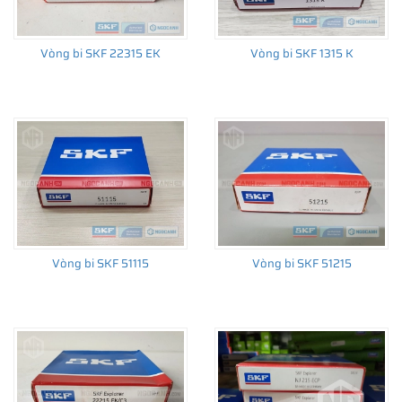
Vòng bi SKF 22315 EK
Vòng bi SKF 1315 K
THÔNG TIN HỮU ÍCH
•
Vòng bi SKF chính hãng, Những lưu ý cơ bản trước khi mua hàng
•
Xuất xứ vòng bi SKF chính hãng ở đâu?
•
Chất lượng vòng bi SKF chính hãng
Vòng bi SKF 51115
Vòng bi SKF 51215