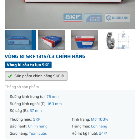
VÒNG BI SKF 1315/C3 CHÍNH HÃNG
Vòng bi cầu tự lựa SKF
Sản phẩm chính hãng SKF ®
Thông số sản phẩm
Đường kính trong (d):
75 mm
Đường kính ngoài (D):
160 mm
Độ dày (B):
37 mm
Thương hiệu:
SKF
Tình trạng:
Mới 100%
Bảo hành:
Chính hãng
Trạng thái:
Còn hàng
Giao hàng:
Toàn quốc
Hỗ trợ kỹ thuật:
24/7