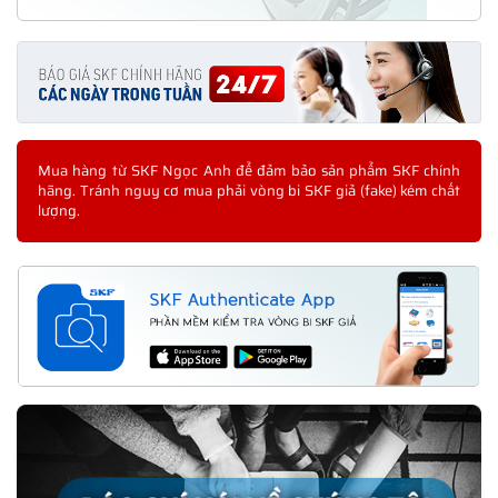
Mua hàng từ SKF Ngọc Anh để đảm bảo sản phẩm SKF chính
hãng. Tránh nguy cơ mua phải vòng bi SKF giả (fake) kém chất
lượng.