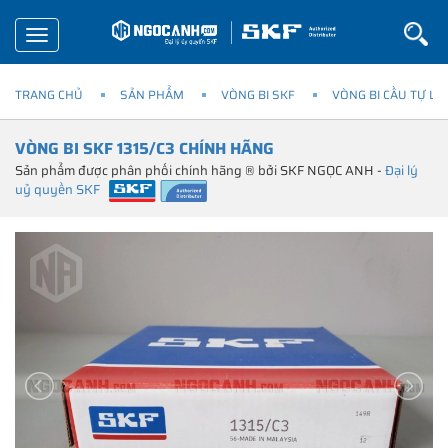
Toggle
navigation
TRANG CHỦ
SẢN PHẨM
VÒNG BI SKF
VÒNG BI CẦU TỰ LỰ
VÒNG BI SKF 1315/C3 CHÍNH HÃNG
Sản phẩm được phân phối chính hãng ® bởi SKF NGỌC ANH -
Đại lý
uỷ quyền SKF