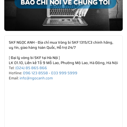
SKF NGỌC ANH - Địa chỉ mua Vòng bi SKF 1315/C3 chính hãng,
uy tín, giao hàng toàn Quốc, Hỗ trợ 24/7
[
Đại lý vòng bi SKF tại Hà Nội
]
LK 01.10, Liền kề Tổ 9 Mỗ Lao, Phường Mộ Lao, Hà Đông, Hà Nội
Tel:
(024) 85 865 866
Hotline:
096 123 8558
-
033 999 5999
Email:
info@ngocanh.com