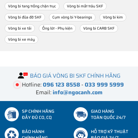
Vòng bi tang trống chặn trục
Vòng bi mắt trâu SKF
Vòng bi đũa đỡ SKF
Cụm vòng bi Y-bearings
Vòng bi kim
Vòng bi xe tải
Ống lót - Phụ kiện
Vòng bi CARB SKF
Vòng bi xe máy
BÁO GIÁ VÒNG BI SKF CHÍNH HÃNG
Hotline:
096 123 8558
-
033 999 5999
Email:
info@ngocanh.com
SP CHÍNH HÃNG
GIAO HÀNG
ĐẦY ĐỦ CO, CQ
TOÀN QUỐC 24/7
BẢO HÀNH
HỖ TRỢ KỸ THUẬT
CHÍNH HÃNG
BÁO GIÁ 24/7