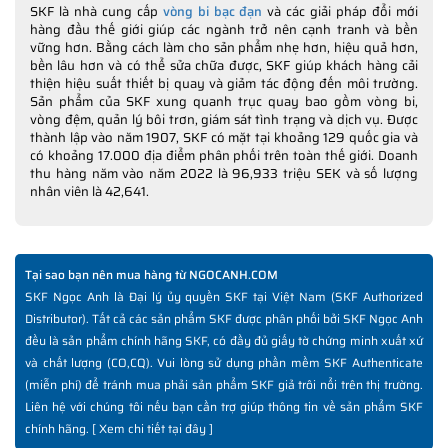
SKF là nhà cung cấp
vòng bi bạc đạn
và các giải pháp đổi mới
hàng đầu thế giới giúp các ngành trở nên cạnh tranh và bền
vững hơn. Bằng cách làm cho sản phẩm nhẹ hơn, hiệu quả hơn,
bền lâu hơn và có thể sửa chữa được, SKF giúp khách hàng cải
thiện hiệu suất thiết bị quay và giảm tác động đến môi trường.
Sản phẩm của SKF xung quanh trục quay bao gồm vòng bi,
vòng đệm, quản lý bôi trơn, giám sát tình trạng và dịch vụ. Được
thành lập vào năm 1907, SKF có mặt tại khoảng 129 quốc gia và
có khoảng 17.000 địa điểm phân phối trên toàn thế giới. Doanh
thu hàng năm vào năm 2022 là 96,933 triệu SEK và số lượng
nhân viên là 42,641.
Tại sao bạn nên mua hàng từ NGOCANH.COM
SKF Ngọc Anh là Đại lý ủy quyền SKF tại Việt Nam (SKF Authorized
Distributor). Tất cả các sản phẩm SKF được phân phối bởi SKF Ngọc Anh
đều là sản phẩm chính hãng SKF, có đầy đủ giấy tờ chứng minh xuất xứ
và chất lượng (CO,CQ). Vui lòng sử dụng phần mềm SKF Authenticate
(miễn phí) để tránh mua phải sản phẩm SKF giả trôi nổi trên thị trường.
Liên hệ với chúng tôi nếu bạn cần trợ giúp thông tin về sản phẩm SKF
chính hãng. [
Xem chi tiết tại đây
]