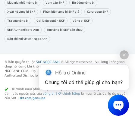
Máy gia nhiệt vòng bi
Vam cảo SKF
Bộ đóng vòng bi
Xuất xứ vòng bi SKF
Phân biệt vòng bi SKF giả
Catalogue SKF
Tra cứu vòng bi
Đại lý ủy quyền SKF
Vòng bi SKF
SKF Authenticate App
Top vòng bi SKF bán chạy
Báo chí nói về SKF Ngọc Anh
© Bản quyền thuộc
SKF NGỌC ANH
. ® All rights reserved - Vui lòng không sao
chép nội dung khi không được sự đồng ý của chúng tôi.
NGOCANH.COM - Đại lý ủy quyền vòng bi bạc đạn SKF chính hãng -
SKF
Hỗ trợ Online
Authorized Distributor
- Phân phối các sản phẩm SKF chính hãng tại Việt Nam.
Chúng tôi có thể giúp gì cho bạn?
Để tránh mua phải vòng bi SKF giả (fake) kém chất lượng. Cách tốt nhất để
đảm bảo nguồn gốc của
vòng bi SKF chính hãng
là mua từ các đại lý ủy quyền
của SKF |
skf.com/genuine