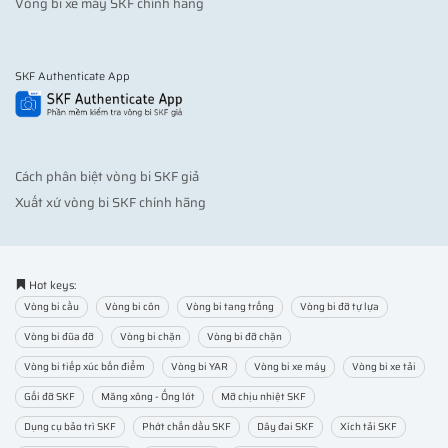
Vòng bi xe máy SKF chính hãng
SKF Authenticate App
Cách phân biệt vòng bi SKF giả
Xuất xứ vòng bi SKF chính hãng
Hot keys:
Vòng bi cầu
Vòng bi côn
Vòng bi tang trống
Vòng bi đỡ tự lựa
Vòng bi đũa đỡ
Vòng bi chặn
Vòng bi đỡ chặn
Vòng bi tiếp xúc bốn điểm
Vòng bi YAR
Vòng bi xe máy
Vòng bi xe tải
Gối đỡ SKF
Măng xông - Ống lót
Mỡ chịu nhiệt SKF
Dụng cụ bảo trì SKF
Phớt chắn dầu SKF
Dây đai SKF
Xích tải SKF