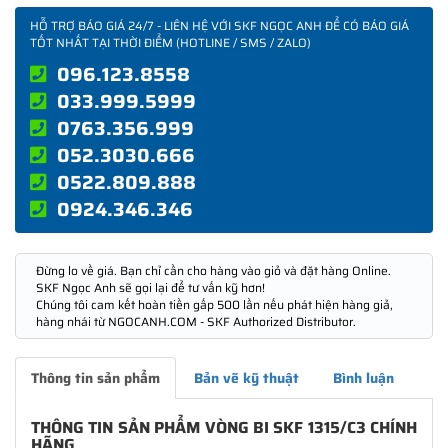
HỖ TRỢ BÁO GIÁ 24/7 - LIÊN HỆ VỚI SKF NGỌC ANH ĐỂ CÓ BÁO GIÁ
TỐT NHẤT TẠI THỜI ĐIỂM (HOTLINE / SMS / ZALO)
096.123.8558
033.999.5999
0763.356.999
052.3030.666
0522.809.888
0924.346.346
Đừng lo về giá. Bạn chỉ cần cho hàng vào giỏ và đặt hàng Online.
SKF Ngọc Anh sẽ gọi lại để tư vấn kỹ hơn!
Chúng tôi cam kết hoàn tiền gấp 500 lần nếu phát hiện hàng giả,
hàng nhái từ NGOCANH.COM - SKF Authorized Distributor.
Thông tin sản phẩm
Bản vẽ kỹ thuật
Bình luận
THÔNG TIN SẢN PHẨM VÒNG BI SKF 1315/C3 CHÍNH
HÃNG