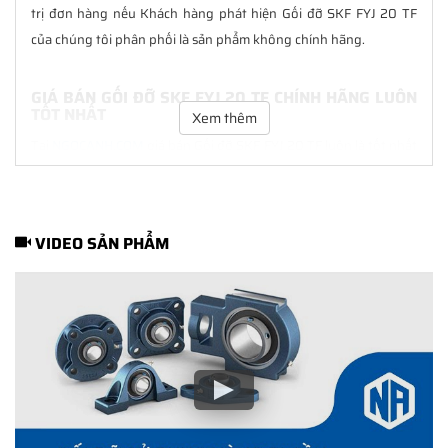
trị đơn hàng nếu Khách hàng phát hiện Gối đỡ SKF FYJ 20 TF
của chúng tôi phân phối là sản phẩm không chính hãng.
GIÁ BÁN GỐI ĐỠ SKF FYJ 20 TF CHÍNH HÃNG LUÔN
TỐT NHẤT
Xem thêm
Tại
NGOCANH.COM
giá bán Gối đỡ SKF FYJ 20 TF luôn là tốt nhất
với nhiều ưu đãi kèm theo và các dịch vụ hẫu mãi sau bán hàng.
Chúng tôi cam kết luôn đồng hành cùng Khách hàng trong suốt
quá trình sử dụng các sản phẩm SKF chính hãng.
VIDEO SẢN PHẨM
CHẾ ĐỘ BẢO HÀNH GỐI ĐỠ SKF FYJ 20 TF CHÍNH
HÃNG
Tất cả các sản phẩm SKF chính hãng do
SKF Ngọc Anh
phân
phối đều được bảo hành chính hãng theo đúng tiêu chuẩn bảo
hành của nhà sản xuất.
CÁCH NHẬN BIẾT VÀ PHÂN BIỆT GỐI ĐỠ SKF FYJ 20