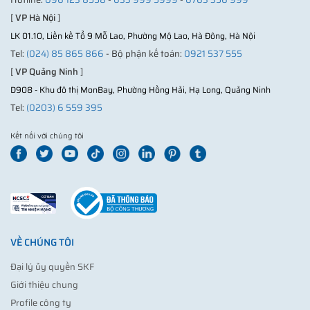
[
VP Hà Nội
]
LK 01.10, Liền kề Tổ 9 Mỗ Lao, Phường Mộ Lao, Hà Đông, Hà Nội
Tel:
(024) 85 865 866
- Bộ phận kế toán:
0921 537 555
[
VP Quảng Ninh
]
D908 - Khu đô thị MonBay, Phường Hồng Hải, Hạ Long, Quảng Ninh
Tel:
(0203) 6 559 395
Kết nối với chúng tôi
VỀ CHÚNG TÔI
Đại lý ủy quyền SKF
Giới thiệu chung
Profile công ty