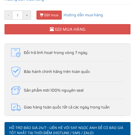
Hướng dẫn mua hàng
-
+
Đặt mua
GỌI MUA HÀNG
Đổi trả linh hoạt trong vòng 7 ngày
Bảo hành chính hãng trên toàn quốc
Sản phẩm mới 100% nguyên seal
Giao hàng toàn quốc tất cả các ngày trong tuần
HỖ TRỢ BÁO GIÁ 24/7 - LIÊN HỆ VỚI SKF NGỌC ANH ĐỂ CÓ BÁO GIÁ
TỐT NHẤT TẠI THỜI ĐIỂM (HOTLINE / SMS / ZALO)