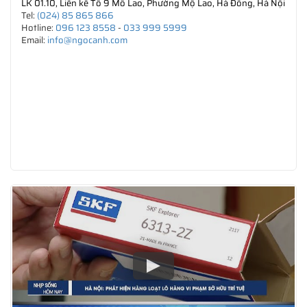
LK 01.10, Liền kề Tổ 9 Mỗ Lao, Phường Mộ Lao, Hà Đông, Hà Nội
Tel:
(024) 85 865 866
Hotline:
096 123 8558
-
033 999 5999
Email:
info@ngocanh.com