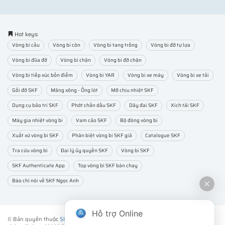
Hot keys:
Vòng bi cầu
Vòng bi côn
Vòng bi tang trống
Vòng bi đỡ tự lựa
Vòng bi đũa đỡ
Vòng bi chặn
Vòng bi đỡ chặn
Vòng bi tiếp xúc bốn điểm
Vòng bi YAR
Vòng bi xe máy
Vòng bi xe tải
Gối đỡ SKF
Măng xông - Ống lót
Mỡ chịu nhiệt SKF
Dụng cụ bảo trì SKF
Phớt chắn dầu SKF
Dây đai SKF
Xích tải SKF
Máy gia nhiệt vòng bi
Vam cảo SKF
Bộ đóng vòng bi
Xuất xứ vòng bi SKF
Phân biệt vòng bi SKF giả
Catalogue SKF
Tra cứu vòng bi
Đại lý ủy quyền SKF
Vòng bi SKF
SKF Authenticate App
Top vòng bi SKF bán chạy
Báo chí nói về SKF Ngọc Anh
Hỗ trợ Online
© Bản quyền thuộc
SKF NGỌC ANH
. ® All rights reserved - Vui lòng không sao