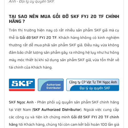
Anh - Đại lý ủy quyền SKF.
TẠI SAO NÊN MUA GỐI ĐỠ SKF FYJ 20 TF CHÍNH
HÃNG ?
Trên thị trường hiện nay có rất nhiều sản phẩm SKF giả mà cụ
thể là
Gối đỡ SKF FYJ 20 TF
. Khách hàng không có kinh nghiệm
thường rất dễ mua phải sản phẩm SKF giả. Điều này vừa không
đảm bảo chất lượng sản phẩm gây ra những hệ lụy như hư hỏng
máy móc thiết bị khi sử dụng sản phẩm SKF giả, vừa tổn thất về
tài chính của Khách hàng.
SKF Ngọc Anh
- Phân phối uỷ quyền sản phẩm SKF chính hãng
tại Việt Nam (
SKF Authorized Distributor
). Ngoài việc cung cấp
các công cụ và tiện ích chứng minh
Gối đỡ SKF FYJ 20 TF chính
hãng
tới Khách hàng, chúng tôi còn cam kết bồi hoàn 100 lần giá