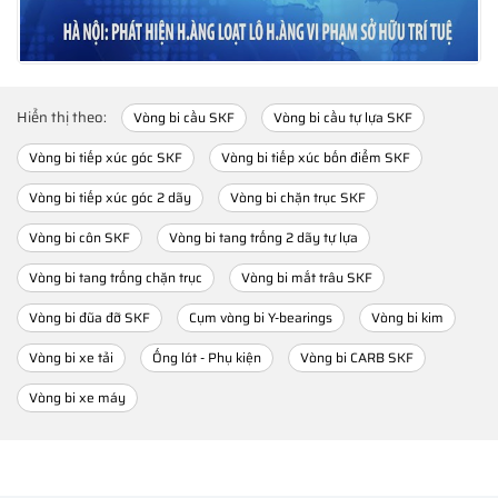
Hiển thị theo:
Vòng bi cầu SKF
Vòng bi cầu tự lựa SKF
Vòng bi tiếp xúc góc SKF
Vòng bi tiếp xúc bốn điểm SKF
Vòng bi tiếp xúc góc 2 dãy
Vòng bi chặn trục SKF
Vòng bi côn SKF
Vòng bi tang trống 2 dãy tự lựa
Vòng bi tang trống chặn trục
Vòng bi mắt trâu SKF
Vòng bi đũa đỡ SKF
Cụm vòng bi Y-bearings
Vòng bi kim
Vòng bi xe tải
Ống lót - Phụ kiện
Vòng bi CARB SKF
Vòng bi xe máy