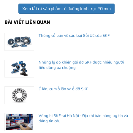
Xem tất cả sản phẩm có đường kính trục 20 mm
BÀI VIẾT LIÊN QUAN
Thông số bản vẽ các loại Gối UC của SKF
Những lý do khiến gối đỡ SKF được nhiều người
tiêu dùng ưa chuộng
Ổ lăn, cụm ổ lăn và ổ đỡ SKF
Vòng bi SKF tại Hà Nội - Địa chỉ bán hàng uy tín và
đáng tin cậy