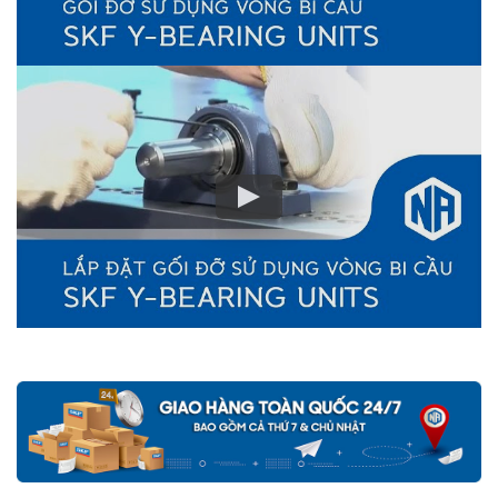
TF CHÍNH HÃNG
Mua hàng tại các đại lý ủy quyền của SKF để yên tâm về nguồn
gốc của sản phẩm. Ngoài ra bạn cũng có thể tự kiểm tra và phân
biệt các sản phẩm SKF chính hãng bằng các cách sau:
✅
Những cách phân biệt vòng bi SKF giả bằng mắt thường
✅
SKF Authenticate, Phần mềm kiểm tra vòng bi SKF giả
✅
Cảnh báo của chuyên gia SKF về vòng bi SKF giả