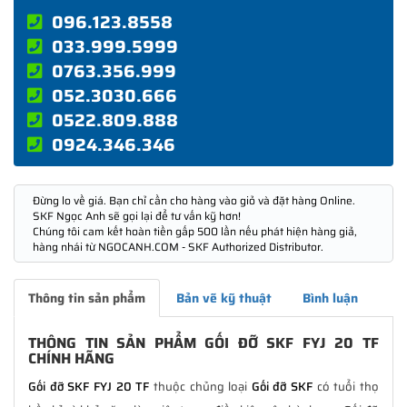
096.123.8558
033.999.5999
0763.356.999
052.3030.666
0522.809.888
0924.346.346
Đừng lo về giá. Bạn chỉ cần cho hàng vào giỏ và đặt hàng Online.
SKF Ngọc Anh sẽ gọi lại để tư vấn kỹ hơn!
Chúng tôi cam kết hoàn tiền gấp 500 lần nếu phát hiện hàng giả,
hàng nhái từ NGOCANH.COM - SKF Authorized Distributor.
Thông tin sản phẩm
Bản vẽ kỹ thuật
Bình luận
THÔNG TIN SẢN PHẨM GỐI ĐỠ SKF FYJ 20 TF
CHÍNH HÃNG
Gối đỡ SKF FYJ 20 TF
thuộc chủng loại
Gối đỡ SKF
có tuổi thọ