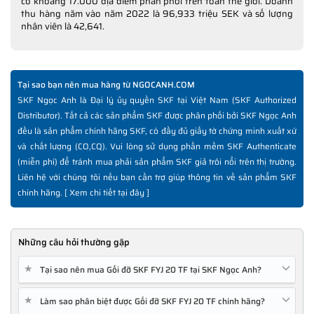
có khoảng 17.000 địa điểm phân phối trên toàn thế giới. Doanh
thu hàng năm vào năm 2022 là 96,933 triệu SEK và số lượng
nhân viên là 42,641.
Tại sao bạn nên mua hàng từ NGOCANH.COM
SKF Ngọc Anh là Đại lý ủy quyền SKF tại Việt Nam (SKF Authorized
Distributor). Tất cả các sản phẩm SKF được phân phối bởi SKF Ngọc Anh
đều là sản phẩm chính hãng SKF, có đầy đủ giấy tờ chứng minh xuất xứ
và chất lượng (CO,CQ). Vui lòng sử dụng phần mềm SKF Authenticate
(miễn phí) để tránh mua phải sản phẩm SKF giả trôi nổi trên thị trường.
Liên hệ với chúng tôi nếu bạn cần trợ giúp thông tin về sản phẩm SKF
chính hãng. [
Xem chi tiết tại đây
]
Những câu hỏi thường gặp
★
Tại sao nên mua Gối đỡ SKF FYJ 20 TF tại SKF Ngọc Anh?
★
Làm sao phân biệt được Gối đỡ SKF FYJ 20 TF chính hãng?