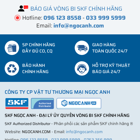
BÁO GIÁ VÒNG BI SKF CHÍNH HÃNG
Hotline:
096 123 8558
-
033 999 5999
Email:
info@ngocanh.com
SP CHÍNH HÃNG
GIAO HÀNG
ĐẦY ĐỦ CO, CQ
TOÀN QUỐC 24/7
BẢO HÀNH
HỖ TRỢ KỸ THUẬT
CHÍNH HÃNG
BÁO GIÁ 24/7
CÔNG TY CP VẬT TƯ THƯƠNG MẠI NGỌC ANH
SKF NGỌC ANH - ĐẠI LÝ ỦY QUYỀN VÒNG BI SKF CHÍNH HÃNG
- Phân phối các sản phẩm SKF chính hãng ®
SKF Authorized Distributor
Website:
NGOCANH.COM
- Email:
info@ngocanh.com
Hotline:
096 123 8558
-
033 999 5999
-
0763 356 999