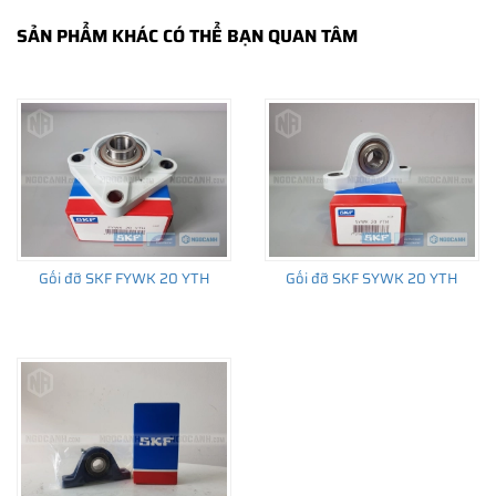
SẢN PHẨM KHÁC CÓ THỂ BẠN QUAN TÂM
THÔNG TIN HỮU ÍCH
•
Vòng bi SKF chính hãng, Những lưu ý cơ bản trước khi mua hàng
•
Xuất xứ vòng bi SKF chính hãng ở đâu?
•
Chất lượng vòng bi SKF chính hãng
Gối đỡ SKF FYWK 20 YTH
Gối đỡ SKF SYWK 20 YTH