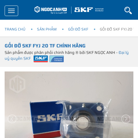
Toggle
navigation
TRANG CHỦ
SẢN PHẨM
GỐI ĐỠ SKF
GỐI ĐỠ SKF FYJ 20 T
GỐI ĐỠ SKF FYJ 20 TF CHÍNH HÃNG
Sản phẩm được phân phối chính hãng ® bởi SKF NGỌC ANH -
Đại lý
uỷ quyền SKF