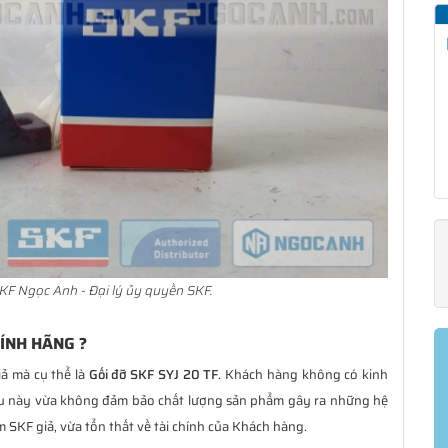
KF Ngọc Anh - Đại lý ủy quyền SKF.
HÍNH HÃNG ?
iả mà cụ thể là
Gối đỡ SKF SYJ 20 TF
. Khách hàng không có kinh
ều này vừa không đảm bảo chất lượng sản phẩm gây ra những hệ
 SKF giả, vừa tổn thất về tài chính của Khách hàng.