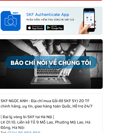
SKF NGỌC ANH - Địa chỉ mua Gối đỡ SKF SYJ 20 TF
chính hãng, uy tín, giao hàng toàn Quốc, Hỗ trợ 24/7
[
Đại lý vòng bi SKF tại Hà Nội
]
LK 01.10, Liền kề Tổ 9 Mỗ Lao, Phường Mộ Lao, Hà
Đông, Hà Nội
Tel:
(024) 85 865 866