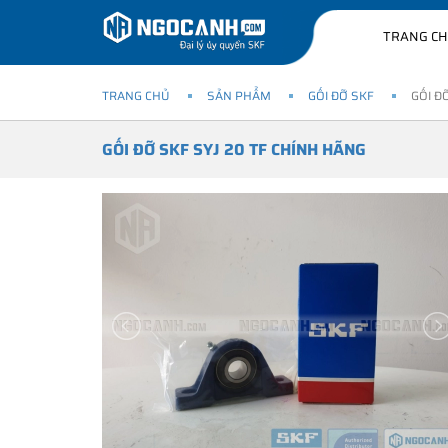
TRANG C
TRANG CHỦ
SẢN PHẨM
GỐI ĐỠ SKF
GỐI Đ
GỐI ĐỠ SKF SYJ 20 TF CHÍNH HÃNG