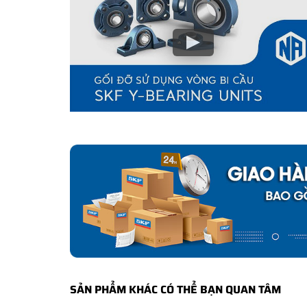
CÁCH NHẬN BIẾT VÀ PHÂN BIỆT GỐI ĐỠ SKF
Mua hàng tại các đại lý ủy quyền của SKF để yên tâm 
và phân biệt các sản phẩm SKF chính hãng bằng các các
✅
Những cách phân biệt vòng bi SKF giả bằng mắt thường
✅
SKF Authenticate, Phần mềm kiểm tra vòng bi SKF giả
✅
Cảnh báo của chuyên gia SKF về vòng bi SKF giả
SẢN PHẨM KHÁC CÓ THỂ BẠN QUAN TÂM