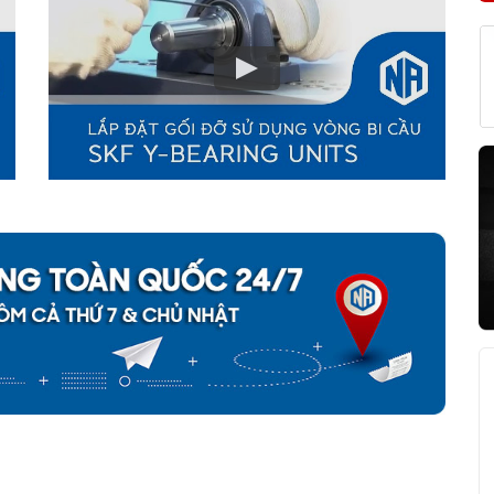
 SYJ 20 TF CHÍNH HÃNG
về nguồn gốc của sản phẩm. Ngoài ra bạn cũng có thể tự kiểm tra
h sau: