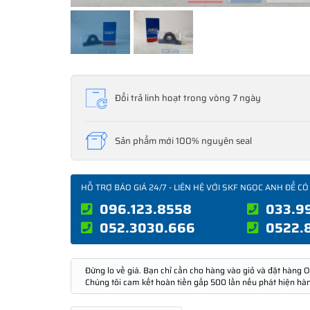
Đổi trả linh hoạt trong vòng 7 ngày
Sản phẩm mới 100% nguyên seal
HỖ TRỢ BÁO GIÁ 24/7 - LIÊN HỆ VỚI SKF NGỌC ANH ĐỂ CÓ
096.123.8558
033.9
052.3030.666
0522.
Đừng lo về giá. Bạn chỉ cần cho hàng vào giỏ và đặt hàng O
Chúng tôi cam kết hoàn tiền gấp 500 lần nếu phát hiện hà