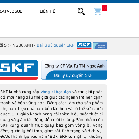
0
CATALOGUE
LIÊN HỆ
bởi SKF NGỌC ANH -
Đại lý uỷ quyền SKF
SKF là nhà cung cấp
vòng bi bạc đạn
và các giải pháp
đổi mới hàng đầu thế giới giúp các ngành trở nên cạnh
tranh và bền vững hơn. Bằng cách làm cho sản phẩm
nhẹ hơn, hiệu quả hơn, bền lâu hơn và có thể sửa chữa
được, SKF giúp khách hàng cải thiện hiệu suất thiết bị
quay và giảm tác động đến môi trường. Sản phẩm của
SKF xung quanh trục quay bao gồm vòng bi, vòng
đệm, quản lý bôi trơn, giám sát tình trạng và dịch vụ.
Được thành lập vào năm 1907, SKF có mặt tại khoảng