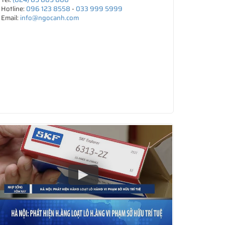
Hotline:
096 123 8558
-
033 999 5999
Email:
info@ngocanh.com