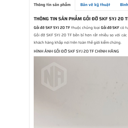
Thông tin sản phẩm
Bản vẽ kỹ thuật
Bình
THÔNG TIN SẢN PHẨM GỐI ĐỠ SKF SYJ 20 
Gối đỡ SKF SYJ 20 TF
thuộc chủng loại
Gối đỡ SKF
có tu
Gối đỡ SKF SYJ 20 TF bền bỉ hơn rất nhiều so với các
khách hàng khắp nơi trên toàn thế giới kiểm chứng.
HÌNH ẢNH GỐI ĐỠ SKF SYJ 20 TF CHÍNH HÃNG