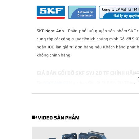
SKF Ngọc Anh
- Phân phối uỷ quyền sản phẩm SKF ch
cung cấp các công cụ và tiện ích chứng minh
Gối đỡ SK
hoàn 100 lần giá trị đơn hàng nếu Khách hàng phát h
không chính hãng.
GIÁ BÁN GỐI ĐỠ SKF SYJ 20 TF CHÍNH HÃN
Tại
NGOCANH.COM
giá bán Gối đỡ SKF SYJ 20 TF luôn l
bán hàng. Chúng tôi cam kết luôn đồng hành cùng Kh
hãng.
CHẾ ĐỘ BẢO HÀNH GỐI ĐỠ SKF SYJ 20 TF 
VIDEO SẢN PHẨM
Tất cả các sản phẩm SKF chính hãng do
SKF Ngọc Anh
bảo hành của nhà sản xuất.