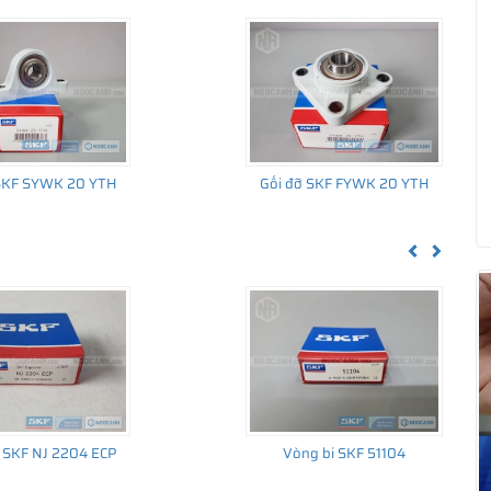
 SKF SYWK 20 YTH
Gối đỡ SKF FYWK 20 YTH
Previous
Next
ua hàng
 SKF NJ 2204 ECP
Vòng bi SKF 51104