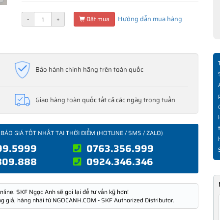
Hướng dẫn mua hàng
-
+
Đặt mua
Bảo hành chính hãng trên toàn quốc
Giao hàng toàn quốc tất cả các ngày trong tuần
 BÁO GIÁ TỐT NHẤT TẠI THỜI ĐIỂM (HOTLINE / SMS / ZALO)
99.5999
0763.356.999
809.888
0924.346.346
nline. SKF Ngọc Anh sẽ gọi lại để tư vấn kỹ hơn!
ng giả, hàng nhái từ NGOCANH.COM - SKF Authorized Distributor.