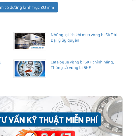
ẩm có đường kính trục 20 mm
ổ
Những lợi ích khi mua vòng bi SKF từ
Đại lý ủy quyền
y
Catalogue vòng bi SKF chính hãng,
Thông số vòng bi SKF