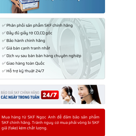
✅ Phân phối sản phẩm SKF chính hãng
✅ Đầy đủ giấy tờ CO,CQ gốc
✅ Bảo hành chính hãng
✅ Giá bán cạnh tranh nhất
✅ Dịch vụ sau bán bán hàng chuyên nghiệp
✅ Giao hàng toàn Quốc
✅ Hỗ trợ kỹ thuật 24/7
Mua hàng từ SKF Ngọc Anh để đảm bảo sản phẩm
SKF chính hãng. Tránh nguy cơ mua phải vòng bi SKF
giả (fake) kém chất lượng.