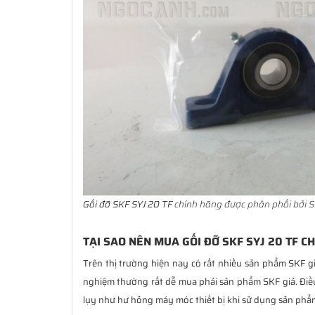
Gối đỡ SKF SYJ 20 TF
chính hãng được phân phối bởi S
TẠI SAO NÊN MUA GỐI ĐỠ SKF SYJ 20 TF C
Trên thị trường hiện nay có rất nhiều sản phẩm SKF g
nghiệm thường rất dễ mua phải sản phẩm SKF giả. Đi
lụy như hư hỏng máy móc thiết bị khi sử dụng sản phẩm