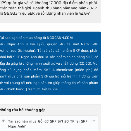
129 quốc gia và có khoảng 17.000 địa điểm phân phối
trên toàn thế giới. Doanh thu hàng năm vào năm 2022
là 96,933 triệu SEK và số lượng nhân viên là 42,641.
Tại sao bạn nên mua hàng từ NGOCANH.COM
SKF Ngọc Anh là Đại lý ủy quyền SKF tại Việt Nam (SKF
Authorized Distributor). Tất cả các sản phẩm SKF được phân
phối bởi SKF Ngọc Anh đều là sản phẩm chính hãng SKF, có
đầy đủ giấy tờ chứng minh xuất xứ và chất lượng (CO,CQ). Vui
lòng sử dụng phần mềm SKF Authenticate (miễn phí) để
tránh mua phải sản phẩm SKF giả trôi nổi trên thị trường. Liên
hệ với chúng tôi nếu bạn cần trợ giúp thông tin về sản phẩm
SKF chính hãng. [
Xem chi tiết tại đây
]
Những câu hỏi thường gặp
★
Tại sao nên mua Gối đỡ SKF SYJ 20 TF tại SKF
Ngọc Anh?