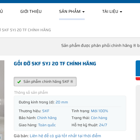
HỦ
GIỚI THIỆU
SẢN PHẨM
TÀI LIỆU
Ỡ SKF SYJ 20 TF CHÍNH HÃNG
Sản phẩm được phân phối chính hãng ® 
GỐI ĐỠ SKF SYJ 20 TF CHÍNH HÃNG
Sản phẩm chính hãng SKF ®
Thông số sản phẩm
Đường kính trong (d):
20 mm
Thương hiệu:
SKF
Tình trạng:
Mới 100%
Bảo hành:
Chính hãng
Trạng thái:
Còn hàng
Giao hàng:
Toàn quốc
Hỗ trợ kỹ thuật:
24/7
Giá bán:
Liên hệ để có giá tốt nhất tại thời điểm