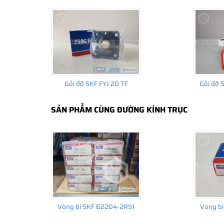
Gối đỡ SKF FYJ 20 TF
Gối đỡ
SẢN PHẨM CÙNG ĐƯỜNG KÍNH TRỤC
THÔNG TIN HỮU ÍCH
•
Vòng bi SKF chính hãng, Những lưu ý cơ bản trước khi m
•
Xuất xứ vòng bi SKF chính hãng ở đâu?
•
Chất lượng vòng bi SKF chính hãng
Vòng bi SKF 62204-2RS1
Vòng bi