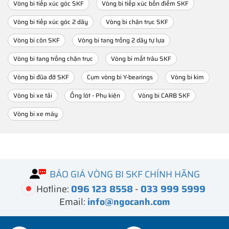
Vòng bi tiếp xúc góc SKF
Vòng bi tiếp xúc bốn điểm SKF
Vòng bi tiếp xúc góc 2 dãy
Vòng bi chặn trục SKF
Vòng bi côn SKF
Vòng bi tang trống 2 dãy tự lựa
Vòng bi tang trống chặn trục
Vòng bi mắt trâu SKF
Vòng bi đũa đỡ SKF
Cụm vòng bi Y-bearings
Vòng bi kim
Vòng bi xe tải
Ống lót - Phụ kiện
Vòng bi CARB SKF
Vòng bi xe máy
BÁO GIÁ VÒNG BI SKF CHÍNH HÃNG
Hotline:
096 123 8558
-
033 999 5999
Email:
info@ngocanh.com