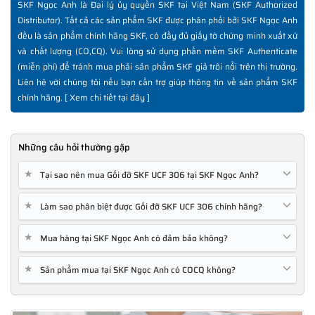
SKF Ngọc Anh là Đại lý ủy quyền SKF tại Việt Nam (SKF Authorized
Distributor). Tất cả các sản phẩm SKF được phân phối bởi SKF Ngọc Anh
đều là sản phẩm chính hãng SKF, có đầy đủ giấy tờ chứng minh xuất xứ
và chất lượng (CO,CQ). Vui lòng sử dụng phần mềm SKF Authenticate
(miễn phí) để tránh mua phải sản phẩm SKF giả trôi nổi trên thị trường.
Liên hệ với chúng tôi nếu bạn cần trợ giúp thông tin về sản phẩm SKF
chính hãng. [
Xem chi tiết tại đây
]
Những câu hỏi thường gặp
★
Tại sao nên mua Gối đỡ SKF UCF 306 tại SKF Ngọc Anh?
★
Làm sao phân biệt được Gối đỡ SKF UCF 306 chính hãng?
★
Mua hàng tại SKF Ngọc Anh có đảm bảo không?
★
Sản phẩm mua tại SKF Ngọc Anh có COCQ không?