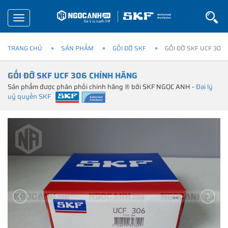
Toggle
navigation
TRANG CHỦ
SẢN PHẨM
GỐI ĐỠ SKF
GỐI ĐỠ SKF UCF 306
GỐI ĐỠ SKF UCF 306 CHÍNH HÃNG
Sản phẩm được phân phối chính hãng ® bởi SKF NGỌC ANH -
Đại lý
uỷ quyền SKF