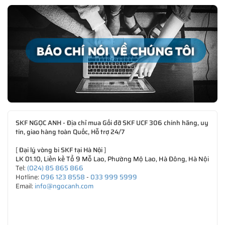
SKF NGỌC ANH - Địa chỉ mua Gối đỡ SKF UCF 306 chính hãng, uy
tín, giao hàng toàn Quốc, Hỗ trợ 24/7
[
Đại lý vòng bi SKF tại Hà Nội
]
LK 01.10, Liền kề Tổ 9 Mỗ Lao, Phường Mộ Lao, Hà Đông, Hà Nội
Tel:
(024) 85 865 866
Hotline:
096 123 8558
-
033 999 5999
Email:
info@ngocanh.com