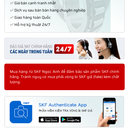
✅ Giá bán cạnh tranh nhất
✅ Dịch vụ sau bán bán hàng chuyên nghiệp
✅ Giao hàng toàn Quốc
✅ Hỗ trợ kỹ thuật 24/7
Mua hàng từ SKF Ngọc Anh để đảm bảo sản phẩm SKF chính
hãng. Tránh nguy cơ mua phải vòng bi SKF giả (fake) kém chất
lượng.