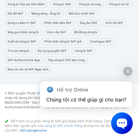
Vòng bi tiếp xúc bốn điểm
Vòng bi YAR
Vòng bi xe máy
Vòng bi xe tải
Gối đỡ SKF
Măng xông - Ống lót
Mỡ chịu nhiệt SKF
Dụng cụ bảo trì SKF
Phớt chắn dầu SKF
Dây đai SKF
Xích tải SKF
Máy gia nhiệt vòng bi
Vam cảo SKF
Bộ đóng vòng bi
Xuất xứ vòng bi SKF
Phân biệt vòng bi SKF giả
Catalogue SKF
Tra cứu vòng bi
Đại lý ủy quyền SKF
Vòng bi SKF
SKF Authenticate App
Top vòng bi SKF bán chạy
Báo chí nói về SKF Ngọc Anh
Hỗ trợ Online
© Bản quyền thuộc
SKF NGỌC ANH
. ® All rights reserved - Vui lòng không sao
chép nội dung khi không được sự đồng ý của chúng tôi.
Chúng tôi có thể giúp gì cho bạn?
NGOCANH.COM - Đại lý ủy quyền vòng bi bạc đạn SKF chính hãng -
SKF
Authorized Distributor
- Phân phối các sản phẩm SKF chính hãng tại Việt Nam.
Để tránh mua phải vòng bi SKF giả (fake) kém chất lượng. Cách tốt nhất để
đảm bảo nguồn gốc của
vòng bi SKF chính hãng
là mua từ các đại lý ủy quyền
của SKF |
skf.com/genuine