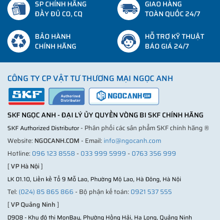
SP CHÍNH HÃNG
GIAO HÀNG
ĐẦY ĐỦ CO, CQ
TOÀN QUỐC 24/7
BẢO HÀNH
HỖ TRỢ KỸ THUẬT
CHÍNH HÃNG
BÁO GIÁ 24/7
CÔNG TY CP VẬT TƯ THƯƠNG MẠI NGỌC ANH
SKF NGỌC ANH - ĐẠI LÝ ỦY QUYỀN VÒNG BI SKF CHÍNH HÃNG
- Phân phối các sản phẩm SKF chính hãng ®
SKF Authorized Distributor
Website:
NGOCANH.COM
- Email:
info@ngocanh.com
Hotline:
096 123 8558
-
033 999 5999
-
0763 356 999
[
VP Hà Nội
]
LK 01.10, Liền kề Tổ 9 Mỗ Lao, Phường Mộ Lao, Hà Đông, Hà Nội
Tel:
(024) 85 865 866
- Bộ phận kế toán:
0921 537 555
[
VP Quảng Ninh
]
D908 - Khu đô thị MonBay, Phường Hồng Hải, Hạ Long, Quảng Ninh