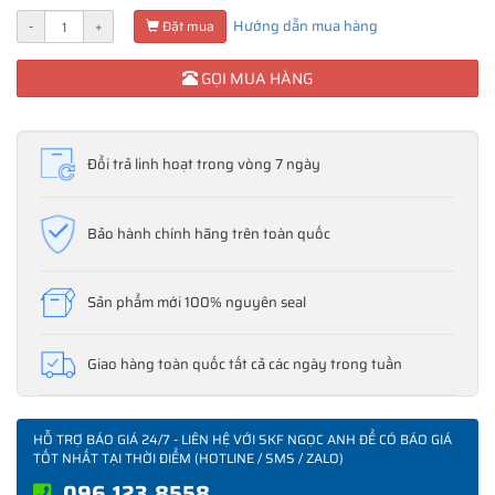
Hướng dẫn mua hàng
-
+
Đặt mua
GỌI MUA HÀNG
Đổi trả linh hoạt trong vòng 7 ngày
Bảo hành chính hãng trên toàn quốc
Sản phẩm mới 100% nguyên seal
Giao hàng toàn quốc tất cả các ngày trong tuần
HỖ TRỢ BÁO GIÁ 24/7 - LIÊN HỆ VỚI SKF NGỌC ANH ĐỂ CÓ BÁO GIÁ
TỐT NHẤT TẠI THỜI ĐIỂM (HOTLINE / SMS / ZALO)
096.123.8558