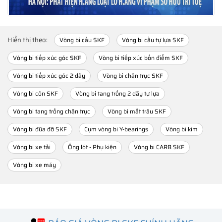
Hiển thị theo:
Vòng bi cầu SKF
Vòng bi cầu tự lựa SKF
Vòng bi tiếp xúc góc SKF
Vòng bi tiếp xúc bốn điểm SKF
Vòng bi tiếp xúc góc 2 dãy
Vòng bi chặn trục SKF
Vòng bi côn SKF
Vòng bi tang trống 2 dãy tự lựa
Vòng bi tang trống chặn trục
Vòng bi mắt trâu SKF
Vòng bi đũa đỡ SKF
Cụm vòng bi Y-bearings
Vòng bi kim
Vòng bi xe tải
Ống lót - Phụ kiện
Vòng bi CARB SKF
Vòng bi xe máy