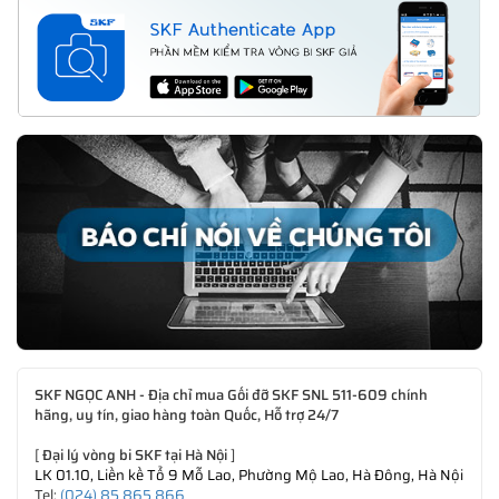
SKF NGỌC ANH - Địa chỉ mua Gối đỡ SKF SNL 511-609 chính
hãng, uy tín, giao hàng toàn Quốc, Hỗ trợ 24/7
[
Đại lý vòng bi SKF tại Hà Nội
]
LK 01.10, Liền kề Tổ 9 Mỗ Lao, Phường Mộ Lao, Hà Đông, Hà Nội
Tel:
(024) 85 865 866