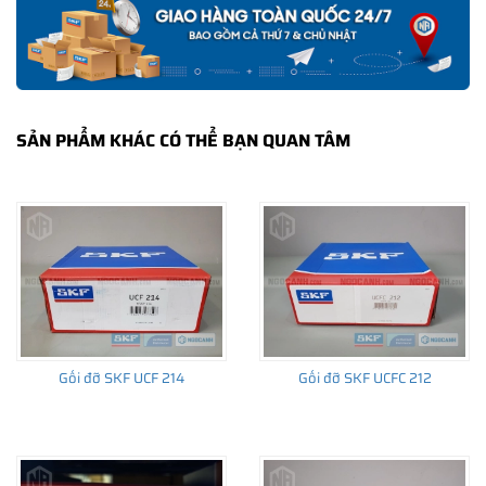
Email: info@ngocanh.com
SẢN PHẨM KHÁC CÓ THỂ BẠN QUAN TÂM
Gối đỡ SKF UCF 214
Gối đỡ SKF UCFC 212