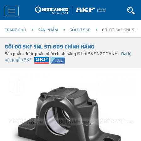
Toggle
navigation
TRANG CHỦ
SẢN PHẨM
GỐI ĐỠ SKF
GỐI ĐỠ SKF SNL 511
GỐI ĐỠ SKF SNL 511-609 CHÍNH HÃNG
Sản phẩm được phân phối chính hãng ® bởi SKF NGỌC ANH -
Đại lý
uỷ quyền SKF