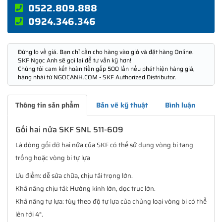
0522.809.888
0924.346.346
Đừng lo về giá. Bạn chỉ cần cho hàng vào giỏ và đặt hàng Online.
SKF Ngọc Anh sẽ gọi lại để tư vấn kỹ hơn!
Chúng tôi cam kết hoàn tiền gấp 500 lần nếu phát hiện hàng giả,
hàng nhái từ NGOCANH.COM - SKF Authorized Distributor.
Thông tin sản phẩm
Bản vẽ kỹ thuật
Bình luận
Gối hai nửa SKF SNL 511-609
Là dòng gối đỡ hai nửa của SKF có thể sử dụng vòng bi tang
trống hoặc vòng bi tự lựa
Ưu điểm: dễ sửa chữa, chịu tải trọng lớn.
Khả năng chịu tải: Hướng kính lớn, dọc trục lớn.
Khả năng tự lựa: tùy theo độ tự lựa của chủng loại vòng bi có thể
lên tới 4°.