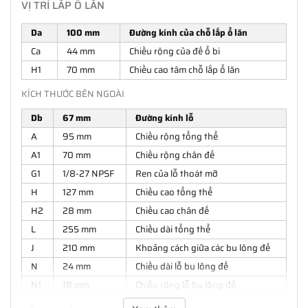
VỊ TRÍ LẮP Ổ LĂN
Da
100 mm
Đường kính của chỗ lắp ổ lăn
Ca
44 mm
Chiều rộng của đế ổ bi
H1
70 mm
Chiều cao tâm chỗ lắp ổ lăn
KÍCH THƯỚC BÊN NGOÀI
Db
67 mm
Đường kính lỗ
A
95 mm
Chiều rộng tổng thể
A1
70 mm
Chiều rộng chân đế
G1
1/8-27 NPSF
Ren của lỗ thoát mỡ
H
127 mm
Chiều cao tổng thể
H2
28 mm
Chiều cao chân đế
L
255 mm
Chiều dài tổng thể
J
210 mm
Khoảng cách giữa các bu lông đế
N
24 mm
Chiều dài lỗ bu lông đế
N1
18 mm
Chiều rộng lỗ bu lông đế