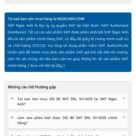
Tại sao bạn nên mua hàng từ NGOCANH.COM
SKF Ngọc Anh là Đại lý ủy quyền SKF tại Việt Nam (SKF Authorized
Distributor). Tất cả các sản phẩm SKF được phân phối bởi SKF Ngọc Anh
đều là sản phẩm chính hãng SKF, có đầy đủ giấy tờ chứng minh xuất xứ
và chất lượng (CO,CQ). Vui lòng sử dụng phần mềm SKF Authenticate
(miễn phí) để tránh mua phải sản phẩm SKF giả trôi nổi trên thị trường.
Liên hệ với chúng tôi nếu bạn cần trợ giúp thông tin về sản phẩm SKF
chính hãng. [
Xem chi tiết tại đây
]
Những câu hỏi thường gặp
★
Tại sao nên mua Gối đỡ SKF SNL 511-609 tại SKF Ngọc
Anh?
★
Làm sao phân biệt được Gối đỡ SKF SNL 511-609 chính
hãng?
★