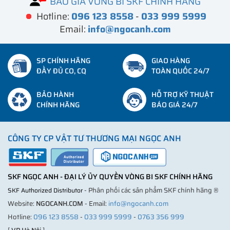
BÁO GIÁ VÒNG BI SKF CHÍNH HÃNG
Hotline:
096 123 8558
-
033 999 5999
Email:
info@ngocanh.com
SP CHÍNH HÃNG
GIAO HÀNG
ĐẦY ĐỦ CO, CQ
TOÀN QUỐC 24/7
BẢO HÀNH
HỖ TRỢ KỸ THUẬT
CHÍNH HÃNG
BÁO GIÁ 24/7
CÔNG TY CP VẬT TƯ THƯƠNG MẠI NGỌC ANH
SKF NGỌC ANH - ĐẠI LÝ ỦY QUYỀN VÒNG BI SKF CHÍNH HÃNG
- Phân phối các sản phẩm SKF chính hãng ®
SKF Authorized Distributor
Website:
NGOCANH.COM
- Email:
info@ngocanh.com
Hotline:
096 123 8558
-
033 999 5999
-
0763 356 999