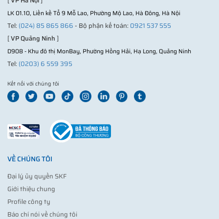
[
VP Hà Nội
]
LK 01.10, Liền kề Tổ 9 Mỗ Lao, Phường Mộ Lao, Hà Đông, Hà Nội
Tel:
(024) 85 865 866
- Bộ phận kế toán:
0921 537 555
[
VP Quảng Ninh
]
D908 - Khu đô thị MonBay, Phường Hồng Hải, Hạ Long, Quảng Ninh
Tel:
(0203) 6 559 395
Kết nối với chúng tôi
VỀ CHÚNG TÔI
Đại lý ủy quyền SKF
Giới thiệu chung
Profile công ty
Báo chí nói về chúng tôi