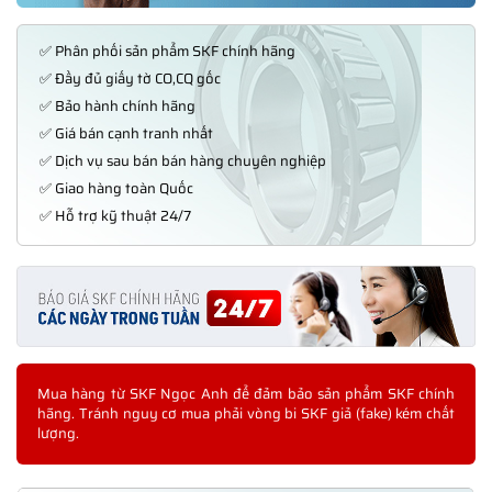
✅ Phân phối sản phẩm SKF chính hãng
✅ Đầy đủ giấy tờ CO,CQ gốc
✅ Bảo hành chính hãng
✅ Giá bán cạnh tranh nhất
✅ Dịch vụ sau bán bán hàng chuyên nghiệp
✅ Giao hàng toàn Quốc
✅ Hỗ trợ kỹ thuật 24/7
Mua hàng từ SKF Ngọc Anh để đảm bảo sản phẩm SKF chính
hãng. Tránh nguy cơ mua phải vòng bi SKF giả (fake) kém chất
lượng.