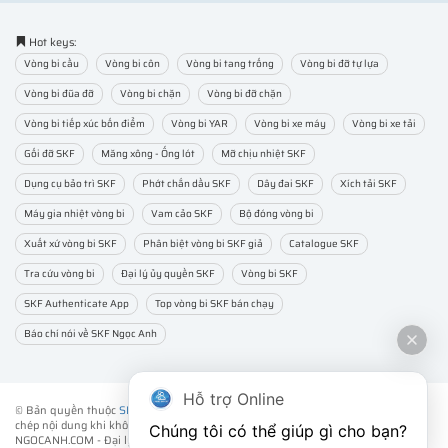
Hot keys:
Vòng bi cầu
Vòng bi côn
Vòng bi tang trống
Vòng bi đỡ tự lựa
Vòng bi đũa đỡ
Vòng bi chặn
Vòng bi đỡ chặn
Vòng bi tiếp xúc bốn điểm
Vòng bi YAR
Vòng bi xe máy
Vòng bi xe tải
Gối đỡ SKF
Măng xông - Ống lót
Mỡ chịu nhiệt SKF
Dụng cụ bảo trì SKF
Phớt chắn dầu SKF
Dây đai SKF
Xích tải SKF
Máy gia nhiệt vòng bi
Vam cảo SKF
Bộ đóng vòng bi
Xuất xứ vòng bi SKF
Phân biệt vòng bi SKF giả
Catalogue SKF
Tra cứu vòng bi
Đại lý ủy quyền SKF
Vòng bi SKF
SKF Authenticate App
Top vòng bi SKF bán chạy
Báo chí nói về SKF Ngọc Anh
Hỗ trợ Online
© Bản quyền thuộc
SKF NGỌC ANH
. ® All rights reserved - Vui lòng không sao
chép nội dung khi không được sự đồng ý của chúng tôi.
Chúng tôi có thể giúp gì cho bạn?
NGOCANH.COM - Đại lý ủy quyền vòng bi bạc đạn SKF chính hãng -
SKF