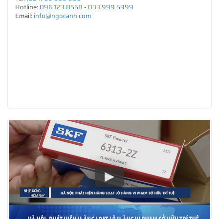
Hotline:
096 123 8558
-
033 999 5999
Email:
info@ngocanh.com