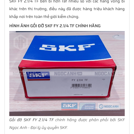
SKF FY 2.1/4 TF bền bỉ hơn rất nhiều so với các hãng vòng bi
khác trên thị trường, điều này đã được hàng triệu khách hàng
khắp nơi trên toàn thế giới kiểm chứng.
HÌNH ẢNH GỐI ĐỠ SKF FY 2.1/4 TF CHÍNH HÃNG
Gối đỡ SKF FY 2.1/4 TF
chính hãng được phân phối bởi SKF
Ngọc Anh - Đại lý ủy quyền SKF.