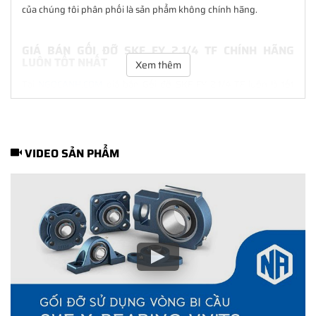
của chúng tôi phân phối là sản phẩm không chính hãng.
GIÁ BÁN GỐI ĐỠ SKF FY 2.1/4 TF CHÍNH HÃNG
LUÔN TỐT NHẤT
Xem thêm
Tại
NGOCANH.COM
giá bán Gối đỡ SKF FY 2.1/4 TF luôn là tốt
nhất với nhiều ưu đãi kèm theo và các dịch vụ hẫu mãi sau bán
hàng. Chúng tôi cam kết luôn đồng hành cùng Khách hàng
trong suốt quá trình sử dụng các sản phẩm SKF chính hãng.
VIDEO SẢN PHẨM
CHẾ ĐỘ BẢO HÀNH GỐI ĐỠ SKF FY 2.1/4 TF CHÍNH
HÃNG
Tất cả các sản phẩm SKF chính hãng do
SKF Ngọc Anh
phân
phối đều được bảo hành chính hãng theo đúng tiêu chuẩn bảo
hành của nhà sản xuất.
CÁCH NHẬN BIẾT VÀ PHÂN BIỆT GỐI ĐỠ SKF FY
2.1/4 TF CHÍNH HÃNG