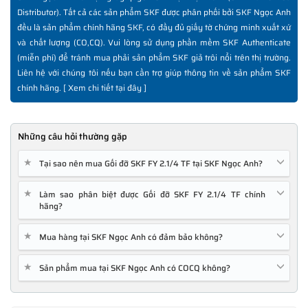
Distributor). Tất cả các sản phẩm SKF được phân phối bởi SKF Ngọc Anh
đều là sản phẩm chính hãng SKF, có đầy đủ giấy tờ chứng minh xuất xứ
và chất lượng (CO,CQ). Vui lòng sử dụng phần mềm SKF Authenticate
(miễn phí) để tránh mua phải sản phẩm SKF giả trôi nổi trên thị trường.
Liên hệ với chúng tôi nếu bạn cần trợ giúp thông tin về sản phẩm SKF
chính hãng. [
Xem chi tiết tại đây
]
Những câu hỏi thường gặp
★
Tại sao nên mua Gối đỡ SKF FY 2.1/4 TF tại SKF Ngọc Anh?
★
Làm sao phân biệt được Gối đỡ SKF FY 2.1/4 TF chính
hãng?
★
Mua hàng tại SKF Ngọc Anh có đảm bảo không?
★
Sản phẩm mua tại SKF Ngọc Anh có COCQ không?