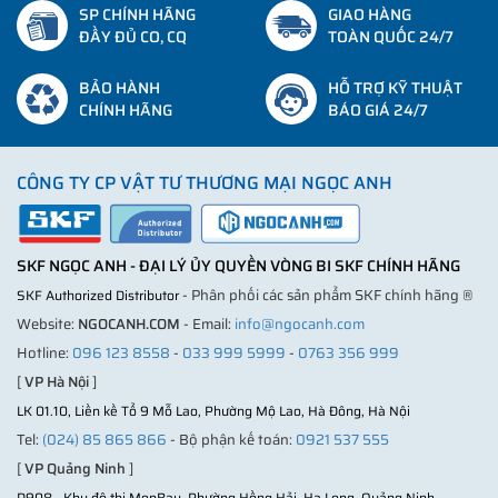
SP CHÍNH HÃNG
GIAO HÀNG
ĐẦY ĐỦ CO, CQ
TOÀN QUỐC 24/7
BẢO HÀNH
HỖ TRỢ KỸ THUẬT
CHÍNH HÃNG
BÁO GIÁ 24/7
CÔNG TY CP VẬT TƯ THƯƠNG MẠI NGỌC ANH
SKF NGỌC ANH - ĐẠI LÝ ỦY QUYỀN VÒNG BI SKF CHÍNH HÃNG
- Phân phối các sản phẩm SKF chính hãng ®
SKF Authorized Distributor
Website:
NGOCANH.COM
- Email:
info@ngocanh.com
Hotline:
096 123 8558
-
033 999 5999
-
0763 356 999
[
VP Hà Nội
]
LK 01.10, Liền kề Tổ 9 Mỗ Lao, Phường Mộ Lao, Hà Đông, Hà Nội
Tel:
(024) 85 865 866
- Bộ phận kế toán:
0921 537 555
[
VP Quảng Ninh
]
D908 - Khu đô thị MonBay, Phường Hồng Hải, Hạ Long, Quảng Ninh