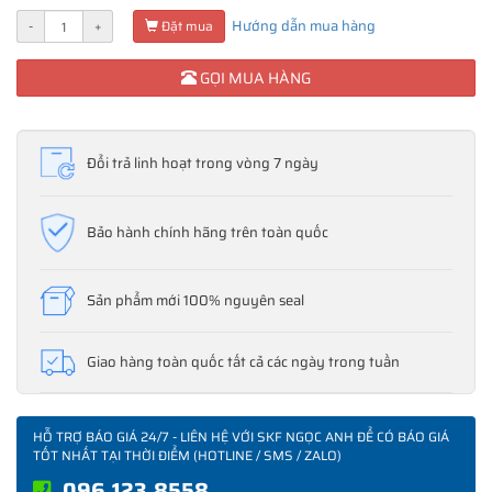
Hướng dẫn mua hàng
-
+
Đặt mua
GỌI MUA HÀNG
Đổi trả linh hoạt trong vòng 7 ngày
Bảo hành chính hãng trên toàn quốc
Sản phẩm mới 100% nguyên seal
Giao hàng toàn quốc tất cả các ngày trong tuần
HỖ TRỢ BÁO GIÁ 24/7 - LIÊN HỆ VỚI SKF NGỌC ANH ĐỂ CÓ BÁO GIÁ
TỐT NHẤT TẠI THỜI ĐIỂM (HOTLINE / SMS / ZALO)
096.123.8558