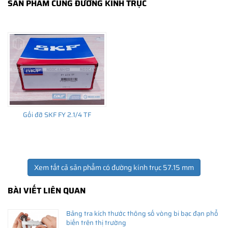
SẢN PHẨM CÙNG ĐƯỜNG KÍNH TRỤC
THÔNG TIN HỮU ÍCH
•
Vòng bi SKF chính hãng, Những lưu ý cơ bản trước khi mua hàng
•
Xuất xứ vòng bi SKF chính hãng ở đâu?
•
Chất lượng vòng bi SKF chính hãng
Gối đỡ SKF FY 2.1/4 TF
Xem tất cả sản phẩm có đường kính trục 57.15 mm
BÀI VIẾT LIÊN QUAN
Bảng tra kích thước thông số vòng bi bạc đạn phổ
biến trên thị trường