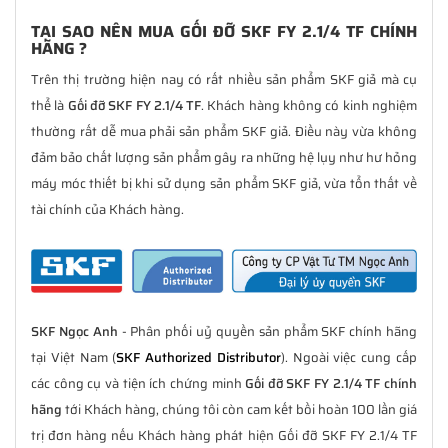
TẠI SAO NÊN MUA GỐI ĐỠ SKF FY 2.1/4 TF CHÍNH
HÃNG ?
Trên thị trường hiện nay có rất nhiều sản phẩm SKF giả mà cụ
thể là
Gối đỡ SKF FY 2.1/4 TF
. Khách hàng không có kinh nghiệm
thường rất dễ mua phải sản phẩm SKF giả. Điều này vừa không
đảm bảo chất lượng sản phẩm gây ra những hệ lụy như hư hỏng
máy móc thiết bị khi sử dụng sản phẩm SKF giả, vừa tổn thất về
tài chính của Khách hàng.
SKF Ngọc Anh
- Phân phối uỷ quyền sản phẩm SKF chính hãng
tại Việt Nam (
SKF Authorized Distributor
). Ngoài việc cung cấp
các công cụ và tiện ích chứng minh
Gối đỡ SKF FY 2.1/4 TF chính
hãng
tới Khách hàng, chúng tôi còn cam kết bồi hoàn 100 lần giá
trị đơn hàng nếu Khách hàng phát hiện Gối đỡ SKF FY 2.1/4 TF