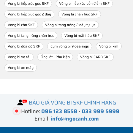
Vòng bi tiếp xúc góc SKF
Vòng bi tiếp xúc bốn điểm SKF
Vòng bi tiếp xúc góc 2 dãy
Vòng bi chặn trục SKF
Vòng bi côn SKF
Vòng bi tang trống 2 dãy tự lựa
Vòng bi tang trống chặn trục
Vòng bi mắt trâu SKF
Vòng bi đũa đỡ SKF
Cụm vòng bi Y-bearings
Vòng bi kim
Vòng bi xe tải
Ống lót - Phụ kiện
Vòng bi CARB SKF
Vòng bi xe máy
BÁO GIÁ VÒNG BI SKF CHÍNH HÃNG
Hotline:
096 123 8558
-
033 999 5999
Email:
info@ngocanh.com