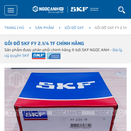
Toggle
navigation
TRANG CHỦ
SẢN PHẨM
GỐI ĐỠ SKF
GỐI ĐỠ SKF FY 2.1/4
GỐI ĐỠ SKF FY 2.1/4 TF CHÍNH HÃNG
Sản phẩm được phân phối chính hãng ® bởi SKF NGỌC ANH -
Đại lý
uỷ quyền SKF