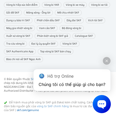
Vòng bi tiếp xúc bốn điểm
Vòng bi YAR
Vòng bi xe máy
Vòng bi xe tải
Gối đỡ SKF
Măng xông - Ống lót
Mỡ chịu nhiệt SKF
Dụng cụ bảo trì SKF
Phớt chắn dầu SKF
Dây đai SKF
Xích tải SKF
Máy gia nhiệt vòng bi
Vam cảo SKF
Bộ đóng vòng bi
Xuất xứ vòng bi SKF
Phân biệt vòng bi SKF giả
Catalogue SKF
Tra cứu vòng bi
Đại lý ủy quyền SKF
Vòng bi SKF
SKF Authenticate App
Top vòng bi SKF bán chạy
Báo chí nói về SKF Ngọc Anh
Hỗ trợ Online
© Bản quyền thuộc
SKF NGỌC ANH
. ® All rights reserved - Vui lòng không sao
chép nội dung khi không được sự đồng ý của chúng tôi.
Chúng tôi có thể giúp gì cho bạn?
NGOCANH.COM - Đại lý ủy quyền vòng bi bạc đạn SKF chính hãng -
SKF
Authorized Distributor
- Phân phối các sản phẩm SKF chính hãng tại Việt Nam.
Để tránh mua phải vòng bi SKF giả (fake) kém chất lượng. Cách tốt nhất để
đảm bảo nguồn gốc của
vòng bi SKF chính hãng
là mua từ các đại lý ủy quyền
của SKF |
skf.com/genuine