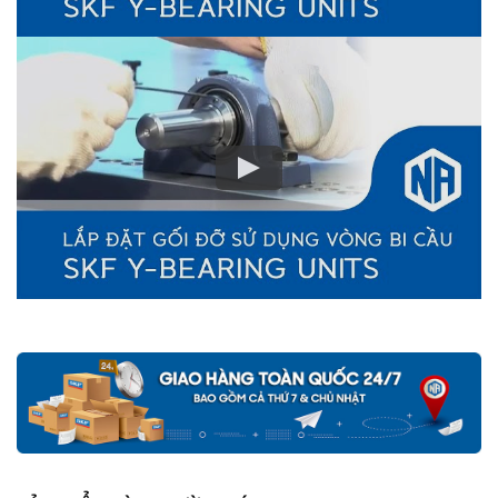
Mua hàng tại các đại lý ủy quyền của SKF để yên tâm về nguồn
gốc của sản phẩm. Ngoài ra bạn cũng có thể tự kiểm tra và phân
biệt các sản phẩm SKF chính hãng bằng các cách sau:
✅
Những cách phân biệt vòng bi SKF giả bằng mắt thường
✅
SKF Authenticate, Phần mềm kiểm tra vòng bi SKF giả
✅
Cảnh báo của chuyên gia SKF về vòng bi SKF giả