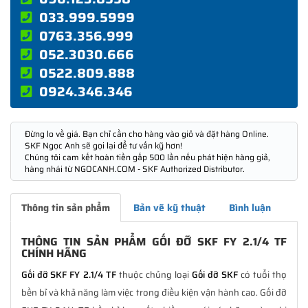
033.999.5999
0763.356.999
052.3030.666
0522.809.888
0924.346.346
Đừng lo về giá. Bạn chỉ cần cho hàng vào giỏ và đặt hàng Online.
SKF Ngọc Anh sẽ gọi lại để tư vấn kỹ hơn!
Chúng tôi cam kết hoàn tiền gấp 500 lần nếu phát hiện hàng giả,
hàng nhái từ NGOCANH.COM - SKF Authorized Distributor.
Thông tin sản phẩm
Bản vẽ kỹ thuật
Bình luận
THÔNG TIN SẢN PHẨM GỐI ĐỠ SKF FY 2.1/4 TF
CHÍNH HÃNG
Gối đỡ SKF FY 2.1/4 TF
thuộc chủng loại
Gối đỡ SKF
có tuổi thọ
bền bỉ và khả năng làm việc trong điều kiện vận hành cao. Gối đỡ