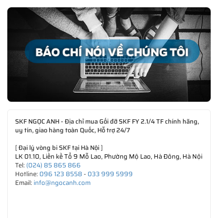
SKF NGỌC ANH - Địa chỉ mua Gối đỡ SKF FY 2.1/4 TF chính hãng,
uy tín, giao hàng toàn Quốc, Hỗ trợ 24/7
[
Đại lý vòng bi SKF tại Hà Nội
]
LK 01.10, Liền kề Tổ 9 Mỗ Lao, Phường Mộ Lao, Hà Đông, Hà Nội
Tel:
(024) 85 865 866
Hotline:
096 123 8558
-
033 999 5999
Email:
info@ngocanh.com