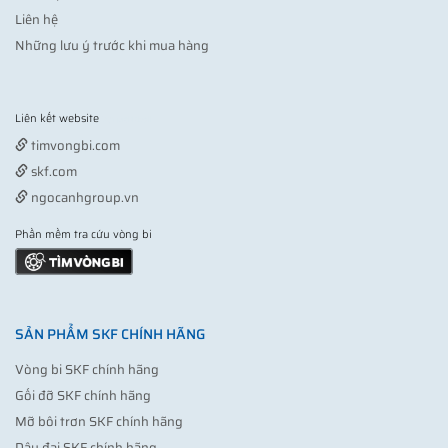
Liên hệ
Những lưu ý trước khi mua hàng
Liên kết website
Vợt pickleball
timvongbi.com
skf.com
ngocanhgroup.vn
Phần mềm tra cứu vòng bi
SẢN PHẨM SKF CHÍNH HÃNG
Vòng bi SKF chính hãng
Gối đỡ SKF chính hãng
Mỡ bôi trơn SKF chính hãng
Dây đai SKF chính hãng