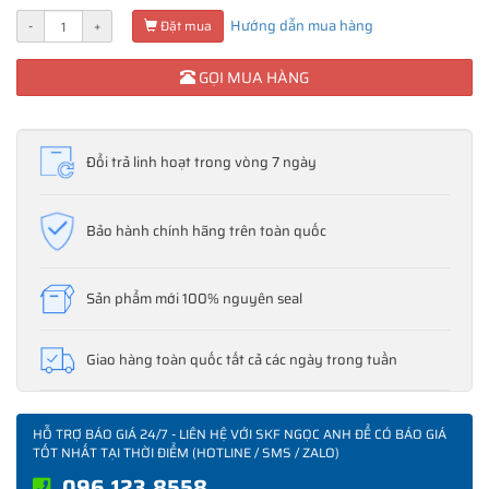
Hướng dẫn mua hàng
-
+
Đặt mua
GỌI MUA HÀNG
Đổi trả linh hoạt trong vòng 7 ngày
Bảo hành chính hãng trên toàn quốc
Sản phẩm mới 100% nguyên seal
Giao hàng toàn quốc tất cả các ngày trong tuần
HỖ TRỢ BÁO GIÁ 24/7 - LIÊN HỆ VỚI SKF NGỌC ANH ĐỂ CÓ BÁO GIÁ
TỐT NHẤT TẠI THỜI ĐIỂM (HOTLINE / SMS / ZALO)
096.123.8558