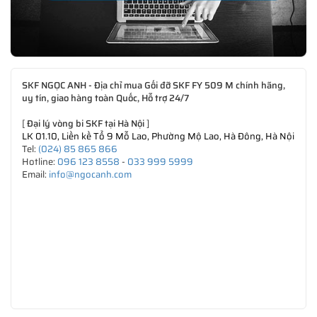
SKF NGỌC ANH - Địa chỉ mua Gối đỡ SKF FY 509 M chính hãng,
uy tín, giao hàng toàn Quốc, Hỗ trợ 24/7
[
Đại lý vòng bi SKF tại Hà Nội
]
LK 01.10, Liền kề Tổ 9 Mỗ Lao, Phường Mộ Lao, Hà Đông, Hà Nội
Tel:
(024) 85 865 866
Hotline:
096 123 8558
-
033 999 5999
Email:
info@ngocanh.com