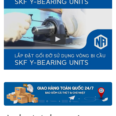
Mua hàng tại các đại lý ủy quyền của SKF để yên tâm về nguồn
gốc của sản phẩm. Ngoài ra bạn cũng có thể tự kiểm tra và phân
biệt các sản phẩm SKF chính hãng bằng các cách sau:
✅
Những cách phân biệt vòng bi SKF giả bằng mắt thường
✅
SKF Authenticate, Phần mềm kiểm tra vòng bi SKF giả
✅
Cảnh báo của chuyên gia SKF về vòng bi SKF giả