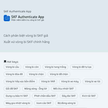
SKF Authenticate App
Cách phân biệt vòng bi SKF giả
Xuất xứ vòng bi SKF chính hãng
Hot keys:
Vòng bi cầu
Vòng bi côn
Vòng bi tang trống
Vòng bi đỡ tự lựa
Vòng bi đũa đỡ
Vòng bi chặn
Vòng bi đỡ chặn
Vòng bi tiếp xúc bốn điểm
Vòng bi YAR
Vòng bi xe máy
Vòng bi xe tải
Gối đỡ SKF
Măng xông - Ống lót
Mỡ chịu nhiệt SKF
Dụng cụ bảo trì SKF
Phớt chắn dầu SKF
Dây đai SKF
Xích tải SKF
Máy gia nhiệt vòng bi
Vam cảo SKF
Bộ đóng vòng bi