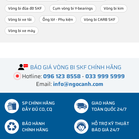
Vòng bi đũa đỡ SKF
Cụm vòng bi Y-bearings
Vòng bi kim
Vòng bi xe tải
Ống lót - Phụ kiện
Vòng bi CARB SKF
Vòng bi xe máy
BÁO GIÁ VÒNG BI SKF CHÍNH HÃNG
Hotline:
096 123 8558
-
033 999 5999
Email:
info@ngocanh.com
SP CHÍNH HÃNG
GIAO HÀNG
ĐẦY ĐỦ CO, CQ
TOÀN QUỐC 24/7
BẢO HÀNH
HỖ TRỢ KỸ THUẬT
CHÍNH HÃNG
BÁO GIÁ 24/7