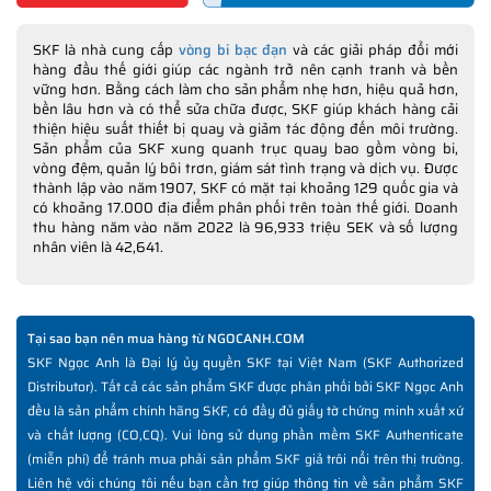
SKF là nhà cung cấp
vòng bi bạc đạn
và các giải pháp đổi mới
hàng đầu thế giới giúp các ngành trở nên cạnh tranh và bền
vững hơn. Bằng cách làm cho sản phẩm nhẹ hơn, hiệu quả hơn,
bền lâu hơn và có thể sửa chữa được, SKF giúp khách hàng cải
thiện hiệu suất thiết bị quay và giảm tác động đến môi trường.
Sản phẩm của SKF xung quanh trục quay bao gồm vòng bi,
vòng đệm, quản lý bôi trơn, giám sát tình trạng và dịch vụ. Được
thành lập vào năm 1907, SKF có mặt tại khoảng 129 quốc gia và
có khoảng 17.000 địa điểm phân phối trên toàn thế giới. Doanh
thu hàng năm vào năm 2022 là 96,933 triệu SEK và số lượng
nhân viên là 42,641.
Tại sao bạn nên mua hàng từ NGOCANH.COM
SKF Ngọc Anh là Đại lý ủy quyền SKF tại Việt Nam (SKF Authorized
Distributor). Tất cả các sản phẩm SKF được phân phối bởi SKF Ngọc Anh
đều là sản phẩm chính hãng SKF, có đầy đủ giấy tờ chứng minh xuất xứ
và chất lượng (CO,CQ). Vui lòng sử dụng phần mềm SKF Authenticate
(miễn phí) để tránh mua phải sản phẩm SKF giả trôi nổi trên thị trường.
Liên hệ với chúng tôi nếu bạn cần trợ giúp thông tin về sản phẩm SKF