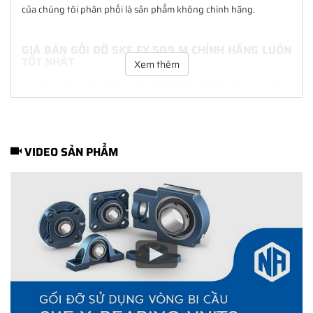
của chúng tôi phân phối là sản phẩm không chính hãng.
GIÁ BÁN GỐI ĐỠ SKF FY 509 M CHÍNH HÃNG LUÔN
TỐT NHẤT
Xem thêm
Tại
NGOCANH.COM
giá bán Gối đỡ SKF FY 509 M luôn là tốt nhất
với nhiều ưu đãi kèm theo và các dịch vụ hẫu mãi sau bán hàng.
Chúng tôi cam kết luôn đồng hành cùng Khách hàng trong suốt
quá trình sử dụng các sản phẩm SKF chính hãng.
VIDEO SẢN PHẨM
CHẾ ĐỘ BẢO HÀNH GỐI ĐỠ SKF FY 509 M CHÍNH
HÃNG
Tất cả các sản phẩm SKF chính hãng do
SKF Ngọc Anh
phân
phối đều được bảo hành chính hãng theo đúng tiêu chuẩn bảo
hành của nhà sản xuất.
CÁCH NHẬN BIẾT VÀ PHÂN BIỆT GỐI ĐỠ SKF FY
509 M CHÍNH HÃNG