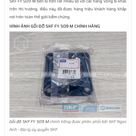
SKF FY 509 M bền bỉ hơn rất nhiều so với các hãng vòng bi khác
trên thị trường, điều này đã được hàng triệu khách hàng khắp
nơi trên toàn thế giới kiểm chứng.
HÌNH ẢNH GỐI ĐỠ SKF FY 509 M CHÍNH HÃNG
Gối đỡ SKF FY 509 M
chính hãng được phân phối bởi SKF Ngọc
Anh - Đại lý ủy quyền SKF.