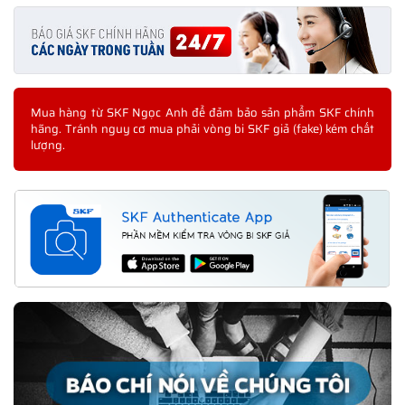
Mua hàng từ SKF Ngọc Anh để đảm bảo sản phẩm SKF chính
hãng. Tránh nguy cơ mua phải vòng bi SKF giả (fake) kém chất
lượng.