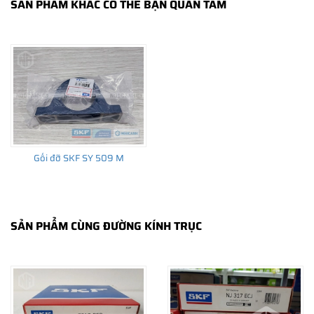
SẢN PHẨM KHÁC CÓ THỂ BẠN QUAN TÂM
THÔNG TIN HỮU ÍCH
•
Vòng bi SKF chính hãng, Những lưu ý cơ bản trước khi mua hàng
•
Xuất xứ vòng bi SKF chính hãng ở đâu?
•
Chất lượng vòng bi SKF chính hãng
Gối đỡ SKF SY 509 M
SẢN PHẨM CÙNG ĐƯỜNG KÍNH TRỤC