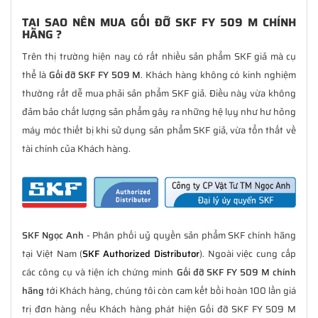
TẠI SAO NÊN MUA GỐI ĐỠ SKF FY 509 M CHÍNH
HÃNG ?
Trên thị trường hiện nay có rất nhiều sản phẩm SKF giả mà cụ
thể là
Gối đỡ SKF FY 509 M
. Khách hàng không có kinh nghiệm
thường rất dễ mua phải sản phẩm SKF giả. Điều này vừa không
đảm bảo chất lượng sản phẩm gây ra những hệ lụy như hư hỏng
máy móc thiết bị khi sử dụng sản phẩm SKF giả, vừa tổn thất về
tài chính của Khách hàng.
SKF Ngọc Anh
- Phân phối uỷ quyền sản phẩm SKF chính hãng
tại Việt Nam (
SKF Authorized Distributor
). Ngoài việc cung cấp
các công cụ và tiện ích chứng minh
Gối đỡ SKF FY 509 M chính
hãng
tới Khách hàng, chúng tôi còn cam kết bồi hoàn 100 lần giá
trị đơn hàng nếu Khách hàng phát hiện Gối đỡ SKF FY 509 M