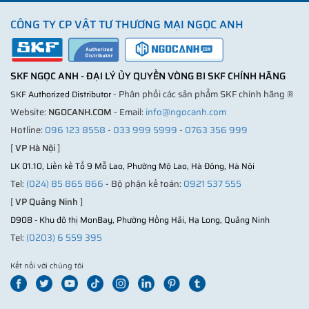
CÔNG TY CP VẬT TƯ THƯƠNG MẠI NGỌC ANH
SKF NGỌC ANH - ĐẠI LÝ ỦY QUYỀN VÒNG BI SKF CHÍNH HÃNG
- Phân phối các sản phẩm SKF chính hãng ®
SKF Authorized Distributor
Website:
NGOCANH.COM
- Email:
info@ngocanh.com
Hotline:
096 123 8558
-
033 999 5999
-
0763 356 999
[
VP Hà Nội
]
LK 01.10, Liền kề Tổ 9 Mỗ Lao, Phường Mộ Lao, Hà Đông, Hà Nội
Tel:
(024) 85 865 866
- Bộ phận kế toán:
0921 537 555
[
VP Quảng Ninh
]
D908 - Khu đô thị MonBay, Phường Hồng Hải, Hạ Long, Quảng Ninh
Tel:
(0203) 6 559 395
Kết nối với chúng tôi