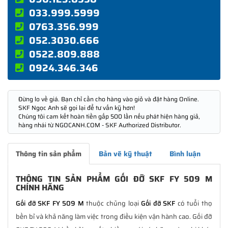
033.999.5999
0763.356.999
052.3030.666
0522.809.888
0924.346.346
Đừng lo về giá. Bạn chỉ cần cho hàng vào giỏ và đặt hàng Online.
SKF Ngọc Anh sẽ gọi lại để tư vấn kỹ hơn!
Chúng tôi cam kết hoàn tiền gấp 500 lần nếu phát hiện hàng giả,
hàng nhái từ NGOCANH.COM - SKF Authorized Distributor.
Thông tin sản phẩm
Bản vẽ kỹ thuật
Bình luận
THÔNG TIN SẢN PHẨM GỐI ĐỠ SKF FY 509 M
CHÍNH HÃNG
Gối đỡ SKF FY 509 M
thuộc chủng loại
Gối đỡ SKF
có tuổi thọ
bền bỉ và khả năng làm việc trong điều kiện vận hành cao. Gối đỡ