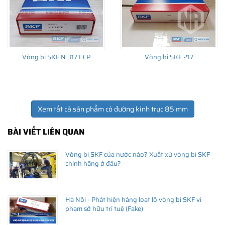
Vòng bi SKF N 317 ECP
Vòng bi SKF 217
Xem tất cả sản phẩm có đường kính trục 85 mm
BÀI VIẾT LIÊN QUAN
Vòng bi SKF của nước nào? Xuất xứ vòng bi SKF
chính hãng ở đâu?
Hà Nội - Phát hiện hàng loạt lô vòng bi SKF vi
phạm sở hữu trí tuệ (Fake)