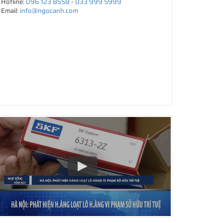
Hotline:
096 123 8558
-
033 999 5999
Email:
info@ngocanh.com