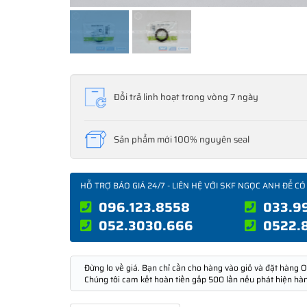
Đổi trả linh hoạt trong vòng 7 ngày
Sản phẩm mới 100% nguyên seal
HỖ TRỢ BÁO GIÁ 24/7 - LIÊN HỆ VỚI SKF NGỌC ANH ĐỂ CÓ
096.123.8558
033.9
052.3030.666
0522.
Đừng lo về giá. Bạn chỉ cần cho hàng vào giỏ và đặt hàng O
Chúng tôi cam kết hoàn tiền gấp 500 lần nếu phát hiện hà