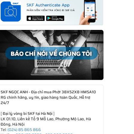
SKF NGỌC ANH - Địa chỉ mua Phớt 38X52X8 HMSA10
RG chính hãng, uy tín, giao hàng toàn Quốc, Hỗ trợ
24/7
[
Đại lý vòng bi SKF tại Hà Nội
]
LK 01.10, Liền kề Tổ 9 Mỗ Lao, Phường Mộ Lao, Hà
Đông, Hà Nội
Tel:
(024) 85 865 866