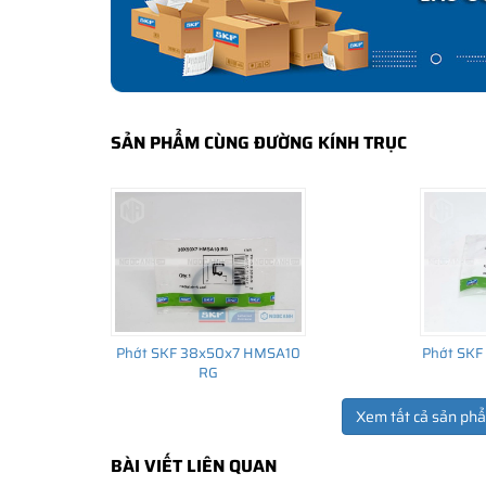
SẢN PHẨM CÙNG ĐƯỜNG KÍNH TRỤC
Phớt SKF 38x50x7 HMSA10
Phớt SKF
RG
Xem tất cả sản ph
BÀI VIẾT LIÊN QUAN