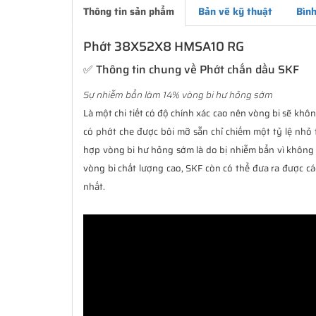
Thông tin sản phẩm
Bản vẽ kỹ thuật
Bình
Phớt 38X52X8 HMSA10 RG
✅ Thông tin chung về Phớt chắn dầu SKF
Sự nhiễm bẩn làm 14% vòng bi hư hỏng sớm
Là một chi tiết có độ chính xác cao nên vòng bi sẽ không
có phớt che được bôi mỡ sẵn chỉ chiếm một tỷ lệ nhỏ 
hợp vòng bi hư hỏng sớm là do bị nhiễm bẩn vì không 
vòng bi chất lượng cao, SKF còn có thể đưa ra được cá
nhất.