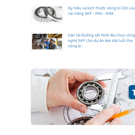
Ký hiệu và kích thước vòng bi Côn củ
Giá bán và nơi bán Phớt chắn dầu SKF chính hã
các hãng SKF - FAG - NSK
Để có báo giá Phớt 38X52X8 HMSA10 RG tốt nhất, hãy 
SKF Ngọc Anh - Đại lý ủy quyền SKF
(
SKF Authorized D
Vận tải Đường sắt Ninh Ba chọn côn
Sản phẩm chính hãng, giao hàng toàn quốc
nghệ SKF cho dự án kéo dài tuổi thọ
vòng bi