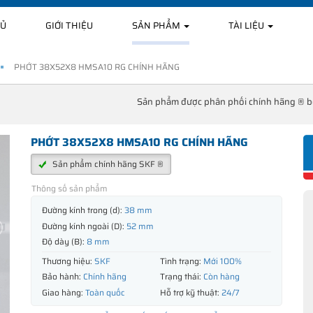
HỦ
GIỚI THIỆU
SẢN PHẨM
TÀI LIỆU
PHỚT 38X52X8 HMSA10 RG CHÍNH HÃNG
Sản phẩm được phân phối chính hãng ® 
PHỚT 38X52X8 HMSA10 RG CHÍNH HÃNG
Sản phẩm chính hãng SKF ®
Thông số sản phẩm
Đường kính trong (d):
38 mm
Đường kính ngoài (D):
52 mm
Độ dày (B):
8 mm
Thương hiệu:
SKF
Tình trạng:
Mới 100%
Bảo hành:
Chính hãng
Trạng thái:
Còn hàng
Giao hàng:
Toàn quốc
Hỗ trợ kỹ thuật:
24/7