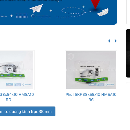
Previous
Next
 38x54x10 HMSA10
Phớt SKF 38x55x10 HMSA10
RG
RG
ẩm có đường kính trục 38 mm