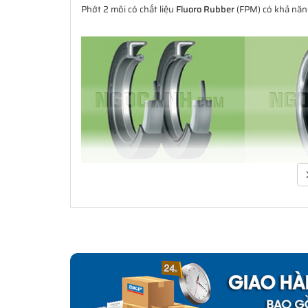
Phớt 2 môi có chất liệu
Fluoro Rubber
(FPM) có khả năng
Download Catalogue Phớt chắn dầu SKF
Phớt là một bộ phận quan trọng trong việc che chắn b
xúc với bề mặt cố định hay bề mặt trượt và xoay. Đa d
cầu ứng dụng. Không chỉ là các ứng dụng làm kín đơn
dụng công nghiệp. SKF có thể cung cấp các giải pháp l
lắp cho thiết bị ban đầu đến thị trường thay thế sau đó.