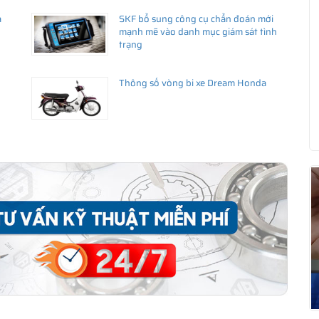
a
SKF bổ sung công cụ chẩn đoán mới
ng uy tín
mạnh mẽ vào danh mục giám sát tình
trạng
liên hệ với
istributor
)
g
Thông số vòng bi xe Dream Honda