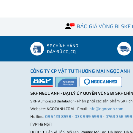
BÁO GIÁ VÒNG BI SKF
SP CHÍNH HÃNG
ĐẦY ĐỦ CO, CQ
CÔNG TY CP VẬT TƯ THƯƠNG MẠI NGỌC ANH
SKF NGỌC ANH - ĐẠI LÝ ỦY QUYỀN VÒNG BI SKF CH
- Phân phối các sản phẩm SKF c
SKF Authorized Distributor
Website:
NGOCANH.COM
- Email:
info@ngocanh.com
Hotline:
096 123 8558
-
033 999 5999
-
0763 356 999
[
VP Hà Nội
]
LK 01.10, Liền kề Tổ 9 Mỗ Lao, Phường Mộ Lao, Hà Đông, Hà N