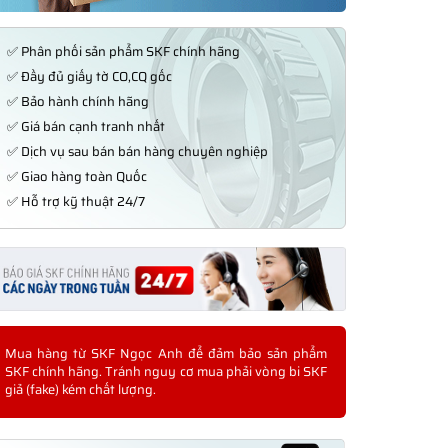
✅ Phân phối sản phẩm SKF chính hãng
✅ Đầy đủ giấy tờ CO,CQ gốc
✅ Bảo hành chính hãng
✅ Giá bán cạnh tranh nhất
✅ Dịch vụ sau bán bán hàng chuyên nghiệp
✅ Giao hàng toàn Quốc
✅ Hỗ trợ kỹ thuật 24/7
Mua hàng từ SKF Ngọc Anh để đảm bảo sản phẩm
SKF chính hãng. Tránh nguy cơ mua phải vòng bi SKF
giả (fake) kém chất lượng.