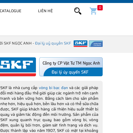
0
CATALOGUE
LIÊN HỆ
bởi SKF NGỌC ANH -
Đại lý uỷ quyền SKF
SKF là nhà cung cấp
vòng bi bạc đạn
và các giải pháp
đổi mới hàng đầu thế giới giúp các ngành trở nên cạnh
tranh và bền vững hơn. Bằng cách làm cho sản phẩm
nhẹ hơn, hiệu quả hơn, bền lâu hơn và có thể sửa chữa
được, SKF giúp khách hàng cải thiện hiệu suất thiết bị
quay và giảm tác động đến môi trường. Sản phẩm của
SKF xung quanh trục quay bao gồm vòng bi, vòng
đệm, quản lý bôi trơn, giám sát tình trạng và dịch vụ.
Được thành lập vào năm 1907, SKF có mặt tại khoảng