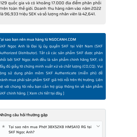
129 quốc gia và có khoảng 17.000 địa điểm phân phối
trên toàn thế giới. Doanh thu hàng năm vào năm 2022
là 96,933 triệu SEK và số lượng nhân viên là 42,641.
Tại sao bạn nên mua hàng từ NGOCANH.COM
SKF Ngọc Anh là Đại lý ủy quyền SKF tại Việt Nam (SKF
Authorized Distributor). Tất cả các sản phẩm SKF được phân
phối bởi SKF Ngọc Anh đều là sản phẩm chính hãng SKF, có
đầy đủ giấy tờ chứng minh xuất xứ và chất lượng (CO,CQ). Vui
lòng sử dụng phần mềm SKF Authenticate (miễn phí) để
tránh mua phải sản phẩm SKF giả trôi nổi trên thị trường. Liên
hệ với chúng tôi nếu bạn cần trợ giúp thông tin về sản phẩm
SKF chính hãng. [
Xem chi tiết tại đây
]
Những câu hỏi thường gặp
★
Tại sao nên mua Phớt 38X52X8 HMSA10 RG tại
SKF Ngọc Anh?