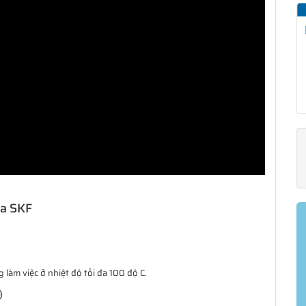
ủa SKF
làm việc ở nhiệt độ tối đa 100 độ C.
)