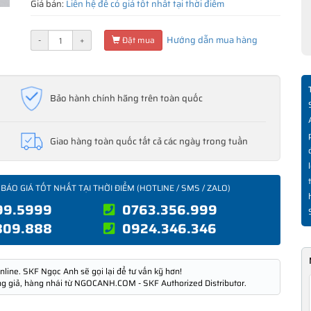
Giá bán:
Liên hệ để có giá tốt nhất tại thời điểm
Hướng dẫn mua hàng
-
+
Đặt mua
Bảo hành chính hãng trên toàn quốc
Giao hàng toàn quốc tất cả các ngày trong tuần
 BÁO GIÁ TỐT NHẤT TẠI THỜI ĐIỂM (HOTLINE / SMS / ZALO)
99.5999
0763.356.999
809.888
0924.346.346
nline. SKF Ngọc Anh sẽ gọi lại để tư vấn kỹ hơn!
ng giả, hàng nhái từ NGOCANH.COM - SKF Authorized Distributor.