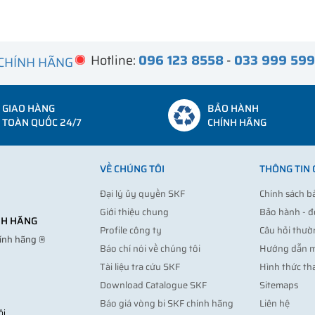
Hotline:
096 123 8558
-
033 999 59
 CHÍNH HÃNG
GIAO HÀNG
BẢO HÀNH
TOÀN QUỐC 24/7
CHÍNH HÃNG
VỀ CHÚNG TÔI
THÔNG TIN
Đại lý ủy quyền SKF
Chính sách b
Giới thiệu chung
Bảo hành - đ
ÍNH HÃNG
Profile công ty
Câu hỏi thườ
hính hãng ®
Báo chí nói về chúng tôi
Hướng dẫn 
Tài liệu tra cứu SKF
Hình thức th
Download Catalogue SKF
Sitemaps
Báo giá vòng bi SKF chính hãng
Liên hệ
ội