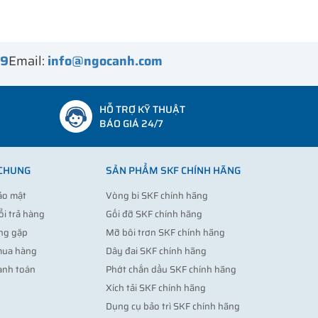
99
Email:
info@ngocanh.com
HỖ TRỢ KỸ THUẬT
BÁO GIÁ 24/7
 CHUNG
SẢN PHẨM SKF CHÍNH HÃNG
ảo mật
Vòng bi SKF chính hãng
ổi trả hàng
Gối đỡ SKF chính hãng
ng gặp
Mỡ bôi trơn SKF chính hãng
mua hàng
Dây đai SKF chính hãng
anh toán
Phớt chắn dầu SKF chính hãng
Xích tải SKF chính hãng
Dụng cụ bảo trì SKF chính hãng