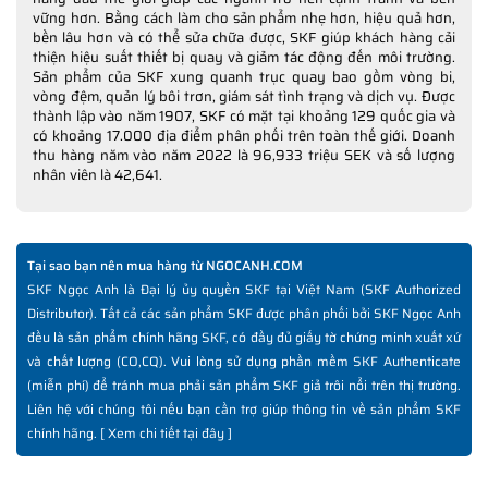
vững hơn. Bằng cách làm cho sản phẩm nhẹ hơn, hiệu quả hơn,
bền lâu hơn và có thể sửa chữa được, SKF giúp khách hàng cải
thiện hiệu suất thiết bị quay và giảm tác động đến môi trường.
Sản phẩm của SKF xung quanh trục quay bao gồm vòng bi,
vòng đệm, quản lý bôi trơn, giám sát tình trạng và dịch vụ. Được
thành lập vào năm 1907, SKF có mặt tại khoảng 129 quốc gia và
có khoảng 17.000 địa điểm phân phối trên toàn thế giới. Doanh
thu hàng năm vào năm 2022 là 96,933 triệu SEK và số lượng
nhân viên là 42,641.
Tại sao bạn nên mua hàng từ NGOCANH.COM
SKF Ngọc Anh là Đại lý ủy quyền SKF tại Việt Nam (SKF Authorized
Distributor). Tất cả các sản phẩm SKF được phân phối bởi SKF Ngọc Anh
đều là sản phẩm chính hãng SKF, có đầy đủ giấy tờ chứng minh xuất xứ
và chất lượng (CO,CQ). Vui lòng sử dụng phần mềm SKF Authenticate
(miễn phí) để tránh mua phải sản phẩm SKF giả trôi nổi trên thị trường.
Liên hệ với chúng tôi nếu bạn cần trợ giúp thông tin về sản phẩm SKF
chính hãng. [
Xem chi tiết tại đây
]