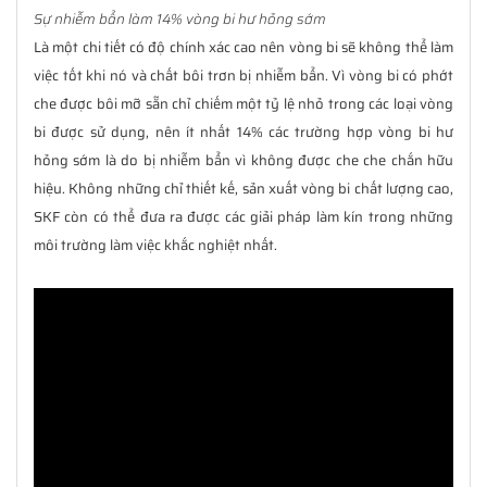
Sự nhiễm bẩn làm 14% vòng bi hư hỏng sớm
Là một chi tiết có độ chính xác cao nên vòng bi sẽ không thể làm
việc tốt khi nó và chất bôi trơn bị nhiễm bẩn. Vì vòng bi có phớt
che được bôi mỡ sẵn chỉ chiếm một tỷ lệ nhỏ trong các loại vòng
bi được sử dụng, nên ít nhất 14% các trường hợp vòng bi hư
hỏng sớm là do bị nhiễm bẩn vì không được che che chắn hữu
hiệu. Không những chỉ thiết kế, sản xuất vòng bi chất lượng cao,
SKF còn có thể đưa ra được các giải pháp làm kín trong những
môi trường làm việc khắc nghiệt nhất.