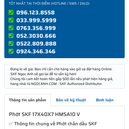
TỐT NHẤT TẠI THỜI ĐIỂM (HOTLINE / SMS / ZALO)
096.123.8558
033.999.5999
0763.356.999
052.3030.666
0522.809.888
0924.346.346
Đừng lo về giá. Bạn chỉ cần cho hàng vào giỏ và đặt hàng Online.
SKF Ngọc Anh sẽ gọi lại để tư vấn kỹ hơn!
Chúng tôi cam kết hoàn tiền gấp 500 lần nếu phát hiện hàng giả,
hàng nhái từ NGOCANH.COM - SKF Authorized Distributor.
Thông tin sản phẩm
Bản vẽ kỹ thuật
Bình luận
Phớt SKF 17X40X7 HMSA10 V
✅ Thông tin chung về Phớt chắn dầu SKF