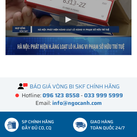
BÁO GIÁ VÒNG BI SKF CHÍNH HÃNG
Hotline:
096 123 8558
-
033 999 5999
Email:
info@ngocanh.com
SP CHÍNH HÃNG
GIAO HÀNG
ĐẦY ĐỦ CO, CQ
TOÀN QUỐC 24/7