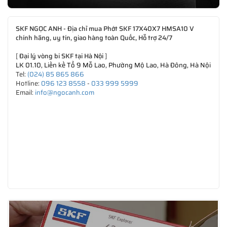
SKF NGỌC ANH - Địa chỉ mua Phớt SKF 17X40X7 HMSA10 V
chính hãng, uy tín, giao hàng toàn Quốc, Hỗ trợ 24/7
[
Đại lý vòng bi SKF tại Hà Nội
]
LK 01.10, Liền kề Tổ 9 Mỗ Lao, Phường Mộ Lao, Hà Đông, Hà Nội
Tel:
(024) 85 865 866
Hotline:
096 123 8558
-
033 999 5999
Email:
info@ngocanh.com