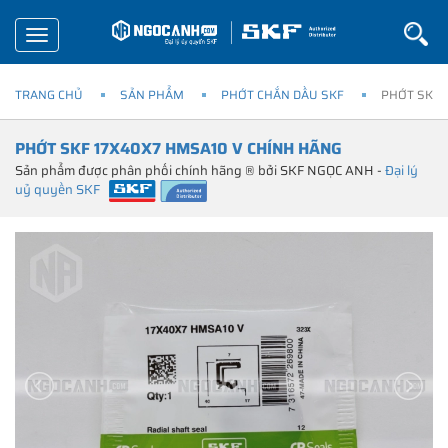
Toggle
navigation
TRANG CHỦ
SẢN PHẨM
PHỚT CHẮN DẦU SKF
PHỚT SKF 
PHỚT SKF 17X40X7 HMSA10 V CHÍNH HÃNG
Sản phẩm được phân phối chính hãng ® bởi SKF NGỌC ANH -
Đại lý
uỷ quyền SKF