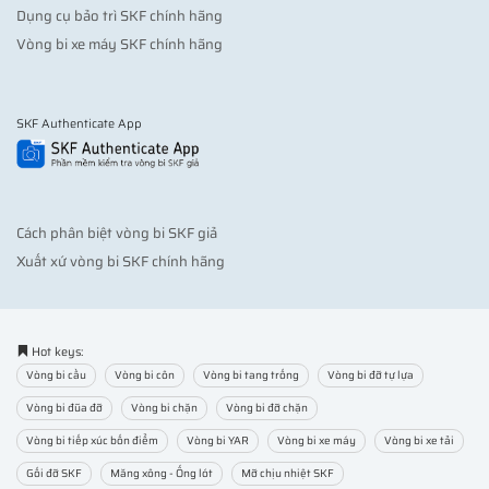
Dụng cụ bảo trì SKF chính hãng
Vòng bi xe máy SKF chính hãng
SKF Authenticate App
Cách phân biệt vòng bi SKF giả
Xuất xứ vòng bi SKF chính hãng
Hot keys:
Vòng bi cầu
Vòng bi côn
Vòng bi tang trống
Vòng bi đỡ tự lựa
Vòng bi đũa đỡ
Vòng bi chặn
Vòng bi đỡ chặn
Vòng bi tiếp xúc bốn điểm
Vòng bi YAR
Vòng bi xe máy
Vòng bi xe tải
Gối đỡ SKF
Măng xông - Ống lót
Mỡ chịu nhiệt SKF