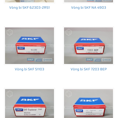
Vòng bi SKF 62303-2RS1
Vòng bi SKF NA 4903
Giá bán và nơi bán Phớt chắn dầu SKF chính hãng uy
tín
Để có báo giá Phớt SKF 17X40X7 HMSA10 V tốt nhất, hãy liên
hệ với
SKF Ngọc Anh - Đại lý ủy quyền SKF
(
SKF Authorized
Distributor
)
Sản phẩm chính hãng, giao hàng toàn quốc
Vòng bi SKF 51103
Vòng bi SKF 7203 BEP