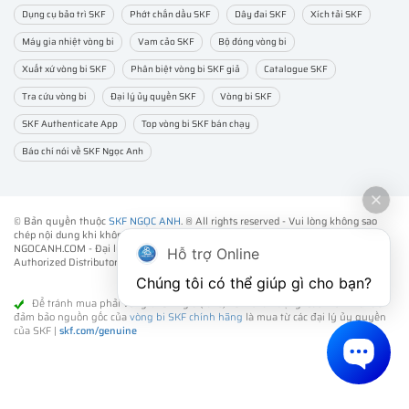
Dụng cụ bảo trì SKF
Phớt chắn dầu SKF
Dây đai SKF
Xích tải SKF
Máy gia nhiệt vòng bi
Vam cảo SKF
Bộ đóng vòng bi
Xuất xứ vòng bi SKF
Phân biệt vòng bi SKF giả
Catalogue SKF
Tra cứu vòng bi
Đại lý ủy quyền SKF
Vòng bi SKF
SKF Authenticate App
Top vòng bi SKF bán chạy
Báo chí nói về SKF Ngọc Anh
© Bản quyền thuộc
SKF NGỌC ANH
. ® All rights reserved - Vui lòng không sao
chép nội dung khi không được sự đồng ý của chúng tôi.
NGOCANH.COM - Đại lý ủy quyền vòng bi bạc đạn SKF chính hãng -
SKF
Hỗ trợ Online
Authorized Distributor
- Phân phối các sản phẩm SKF chính hãng tại Việt Nam.
Chúng tôi có thể giúp gì cho bạn?
Để tránh mua phải vòng bi SKF giả (fake) kém chất lượng. Cách tốt nhất để
đảm bảo nguồn gốc của
vòng bi SKF chính hãng
là mua từ các đại lý ủy quyền
của SKF |
skf.com/genuine