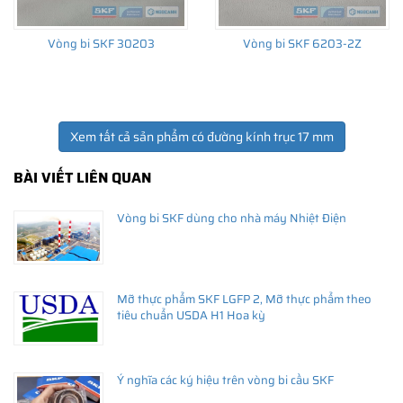
Vòng bi SKF 30203
Vòng bi SKF 6203-2Z
Xem tất cả sản phẩm có đường kính trục 17 mm
BÀI VIẾT LIÊN QUAN
Vòng bi SKF dùng cho nhà máy Nhiệt Điện
Mỡ thực phẩm SKF LGFP 2, Mỡ thực phẩm theo
tiêu chuẩn USDA H1 Hoa kỳ
Ý nghĩa các ký hiệu trên vòng bi cầu SKF