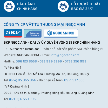
BẢO HÀNH
HỖ TRỢ KỸ THUẬT
CHÍNH HÃNG
BÁO GIÁ 24/7
CÔNG TY CP VẬT TƯ THƯƠNG MẠI NGỌC ANH
SKF NGỌC ANH - ĐẠI LÝ ỦY QUYỀN VÒNG BI SKF CHÍNH HÃNG
- Phân phối các sản phẩm SKF chính hãng ®
SKF Authorized Distributor
Website:
NGOCANH.COM
- Email:
info@ngocanh.com
Hotline:
096 123 8558
-
033 999 5999
-
0763 356 999
[
VP Hà Nội
]
LK 01.10, Liền kề Tổ 9 Mỗ Lao, Phường Mộ Lao, Hà Đông, Hà Nội
Tel:
(024) 85 865 866
- Bộ phận kế toán:
0921 537 555
[
VP Quảng Ninh
]
D908 - Khu đô thị MonBay, Phường Hồng Hải, Hạ Long, Quảng Ninh
Tel:
(0203) 6 559 395