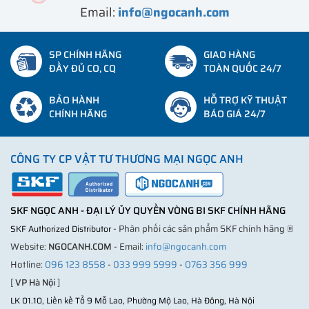
Email:
info@ngocanh.com
SP CHÍNH HÃNG
GIAO HÀNG
ĐẦY ĐỦ CO, CQ
TOÀN QUỐC 24/7
BẢO HÀNH
HỖ TRỢ KỸ THUẬT
CHÍNH HÃNG
BÁO GIÁ 24/7
CÔNG TY CP VẬT TƯ THƯƠNG MẠI NGỌC ANH
SKF NGỌC ANH - ĐẠI LÝ ỦY QUYỀN VÒNG BI SKF CHÍNH HÃNG
- Phân phối các sản phẩm SKF chính hãng ®
SKF Authorized Distributor
Website:
NGOCANH.COM
- Email:
info@ngocanh.com
Hotline:
096 123 8558
-
033 999 5999
-
0763 356 999
[
VP Hà Nội
]
LK 01.10, Liền kề Tổ 9 Mỗ Lao, Phường Mộ Lao, Hà Đông, Hà Nội