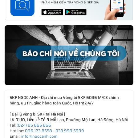
SKF NGỌC ANH - Địa chỉ mua Vòng bi SKF 6036 M/C3 chính
hãng, uy tín, giao hàng toàn Quốc, Hỗ trợ 24/7
[
Đại lý vòng bi SKF tại Hà Nội
]
LK 01.10, Liền kề Tổ 9 Mỗ Lao, Phường Mộ Lao, Hà Đông, Hà Nội
Tel:
(024) 85 865 866
Hotline:
096 123 8558
-
033 999 5999
Email:
info@ngocanh.com