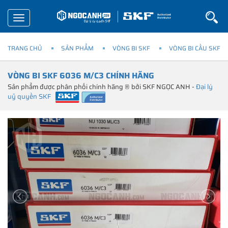
Toggle
navigation
TRANG CHỦ
SẢN PHẨM
VÒNG BI SKF
VÒNG BI CẦU SKF
VÒNG BI SKF 6036 M/C3 CHÍNH HÃNG
Sản phẩm được phân phối chính hãng ® bởi SKF NGỌC ANH -
Đại lý
uỷ quyền SKF