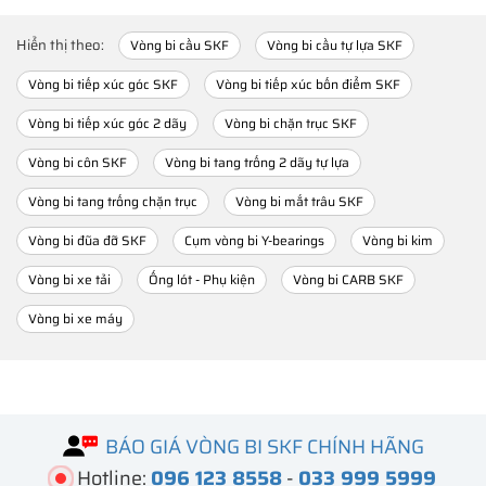
Hiển thị theo:
Vòng bi cầu SKF
Vòng bi cầu tự lựa SKF
Vòng bi tiếp xúc góc SKF
Vòng bi tiếp xúc bốn điểm SKF
Vòng bi tiếp xúc góc 2 dãy
Vòng bi chặn trục SKF
Vòng bi côn SKF
Vòng bi tang trống 2 dãy tự lựa
Vòng bi tang trống chặn trục
Vòng bi mắt trâu SKF
Vòng bi đũa đỡ SKF
Cụm vòng bi Y-bearings
Vòng bi kim
Vòng bi xe tải
Ống lót - Phụ kiện
Vòng bi CARB SKF
Vòng bi xe máy
BÁO GIÁ VÒNG BI SKF CHÍNH HÃNG
Hotline:
096 123 8558
-
033 999 5999