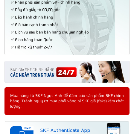
✅ Phân phối sản phẩm SKF chính hãng
✅ Đầy đủ giấy tờ CO,CQ gốc
✅ Bảo hành chính hãng
✅ Giá bán cạnh tranh nhất
✅ Dịch vụ sau bán bán hàng chuyên nghiệp
✅ Giao hàng toàn Quốc
✅ Hỗ trợ kỹ thuật 24/7
Mua hàng từ SKF Ngọc Anh để đảm bảo sản phẩm SKF chính
hãng. Tránh nguy cơ mua phải vòng bi SKF giả (fake) kém chất
lượng.