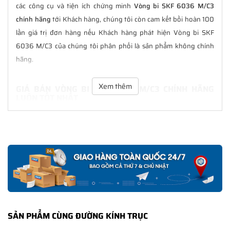
các công cụ và tiện ích chứng minh
Vòng bi SKF 6036 M/C3
chính hãng
tới Khách hàng, chúng tôi còn cam kết bồi hoàn 100
lần giá trị đơn hàng nếu Khách hàng phát hiện Vòng bi SKF
6036 M/C3 của chúng tôi phân phối là sản phẩm không chính
hãng.
Xem thêm
GIÁ BÁN VÒNG BI SKF 6036 M/C3 CHÍNH HÃNG
LUÔN TỐT NHẤT
Tại
NGOCANH.COM
giá bán Vòng bi SKF 6036 M/C3 luôn là tốt
nhất với nhiều ưu đãi kèm theo và các dịch vụ hẫu mãi sau bán
hàng. Chúng tôi cam kết luôn đồng hành cùng Khách hàng
trong suốt quá trình sử dụng các sản phẩm SKF chính hãng.
CHẾ ĐỘ BẢO HÀNH VÒNG BI SKF 6036 M/C3 CHÍNH
HÃNG
Tất cả các sản phẩm SKF chính hãng do
SKF Ngọc Anh
phân
SẢN PHẨM CÙNG ĐƯỜNG KÍNH TRỤC
phối đều được bảo hành chính hãng theo đúng tiêu chuẩn bảo