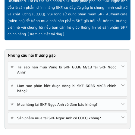
Distributor). Tất cả các sản phẩm SKF được phân phối bởi SKF Ngọc Anh
đều là sản phẩm chính hãng SKF, có đầy đủ giấy tờ chứng minh xuất xứ
và chất lượng (CO,CQ). Vui lòng sử dụng phần mềm SKF Authenticate
(miễn phí) để tránh mua phải sản phẩm SKF giả trôi nổi trên thị trường.
Liên hệ với chúng tôi nếu bạn cần trợ giúp thông tin về sản phẩm SKF
chính hãng. [
Xem chi tiết tại đây
]
Những câu hỏi thường gặp
★
Tại sao nên mua Vòng bi SKF 6036 M/C3 tại SKF Ngọc
Anh?
★
Làm sao phân biệt được Vòng bi SKF 6036 M/C3 chính
hãng?
★
Mua hàng tại SKF Ngọc Anh có đảm bảo không?
★
Sản phẩm mua tại SKF Ngọc Anh có COCQ không?