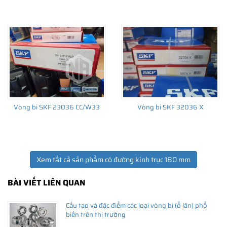
THÔNG TIN HỮU ÍCH
•
Vòng bi SKF chính hãng, Những lưu ý cơ bản trước khi mua hàng
•
Xuất xứ vòng bi SKF chính hãng ở đâu?
•
Chất lượng vòng bi SKF chính hãng
Vòng bi SKF 23036 CC/W33
Vòng bi SKF 32036 X
Xem tất cả sản phẩm có đường kính trục 180 mm
BÀI VIẾT LIÊN QUAN
Cấu tạo và đặc điểm các loại vòng bi (ổ lăn) phổ
biến trên thị trường