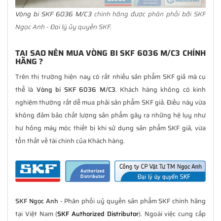
Vòng bi SKF 6036 M/C3
chính hãng được phân phối bởi SKF
Ngọc Anh - Đại lý ủy quyền SKF.
TẠI SAO NÊN MUA VÒNG BI SKF 6036 M/C3 CHÍNH
HÃNG ?
Trên thị trường hiện nay có rất nhiều sản phẩm SKF giả mà cụ
thể là
Vòng bi SKF 6036 M/C3
. Khách hàng không có kinh
nghiệm thường rất dễ mua phải sản phẩm SKF giả. Điều này vừa
không đảm bảo chất lượng sản phẩm gây ra những hệ lụy như
hư hỏng máy móc thiết bị khi sử dụng sản phẩm SKF giả, vừa
tổn thất về tài chính của Khách hàng.
SKF Ngọc Anh
- Phân phối uỷ quyền sản phẩm SKF chính hãng
tại Việt Nam (
SKF Authorized Distributor
). Ngoài việc cung cấp