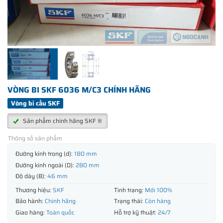
VÒNG BI SKF 6036 M/C3 CHÍNH HÃNG
Vòng bi cầu SKF
Sản phẩm chính hãng SKF ®
Thông số sản phẩm
Đường kính trong (d):
180 mm
Đường kính ngoài (D):
280 mm
Độ dày (B):
46 mm
Thương hiệu:
SKF
Tình trạng:
Mới 100%
Bảo hành:
Chính hãng
Trạng thái:
Còn hàng
Giao hàng:
Toàn quốc
Hỗ trợ kỹ thuật:
24/7