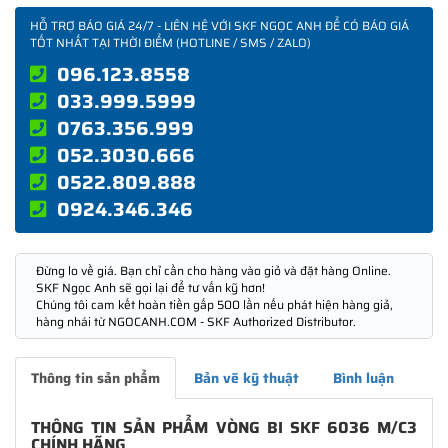
HỖ TRỢ BÁO GIÁ 24/7 - LIÊN HỆ VỚI SKF NGỌC ANH ĐỂ CÓ BÁO GIÁ
TỐT NHẤT TẠI THỜI ĐIỂM (HOTLINE / SMS / ZALO)
096.123.8558
033.999.5999
0763.356.999
052.3030.666
0522.809.888
0924.346.346
Đừng lo về giá. Bạn chỉ cần cho hàng vào giỏ và đặt hàng Online.
SKF Ngọc Anh sẽ gọi lại để tư vấn kỹ hơn!
Chúng tôi cam kết hoàn tiền gấp 500 lần nếu phát hiện hàng giả,
hàng nhái từ NGOCANH.COM - SKF Authorized Distributor.
Thông tin sản phẩm
Bản vẽ kỹ thuật
Bình luận
THÔNG TIN SẢN PHẨM VÒNG BI SKF 6036 M/C3
CHÍNH HÃNG