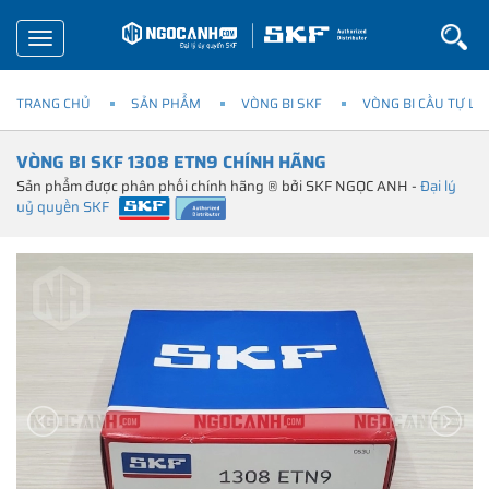
Toggle
navigation
TRANG CHỦ
SẢN PHẨM
VÒNG BI SKF
VÒNG BI CẦU TỰ LỰ
VÒNG BI SKF 1308 ETN9 CHÍNH HÃNG
Sản phẩm được phân phối chính hãng ® bởi SKF NGỌC ANH -
Đại lý
uỷ quyền SKF