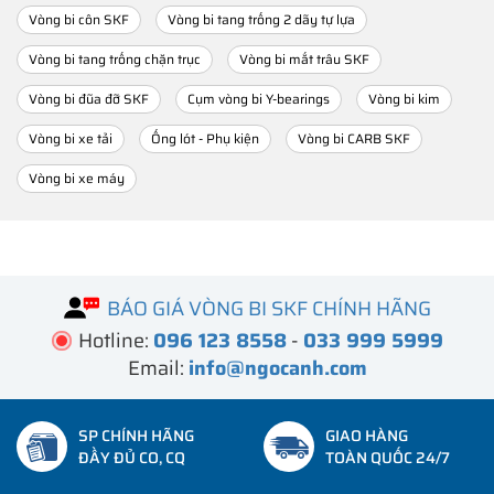
Vòng bi côn SKF
Vòng bi tang trống 2 dãy tự lựa
Vòng bi tang trống chặn trục
Vòng bi mắt trâu SKF
Vòng bi đũa đỡ SKF
Cụm vòng bi Y-bearings
Vòng bi kim
Vòng bi xe tải
Ống lót - Phụ kiện
Vòng bi CARB SKF
Vòng bi xe máy
BÁO GIÁ VÒNG BI SKF CHÍNH HÃNG
Hotline:
096 123 8558
-
033 999 5999
Email:
info@ngocanh.com
SP CHÍNH HÃNG
GIAO HÀNG
ĐẦY ĐỦ CO, CQ
TOÀN QUỐC 24/7