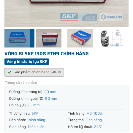
VÒNG BI SKF 1308 ETN9 CHÍNH HÃNG
Vòng bi cầu tự lựa SKF
Sản phẩm chính hãng SKF ®
Thông số sản phẩm
Đường kính trong (d):
40 mm
Đường kính ngoài (D):
90 mm
Độ dày (B):
23 mm
Thương hiệu:
SKF
Tình trạng:
Mới 100%
Bảo hành:
Chính hãng
Trạng thái:
Còn hàng
Giao hàng:
Toàn quốc
Hỗ trợ kỹ thuật:
24/7