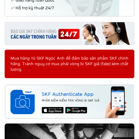
✅ Giao hàng toàn Quốc
✅ Hỗ trợ kỹ thuật 24/7
Mua hàng từ SKF Ngọc Anh để đảm bảo sản phẩm SKF chính
hãng. Tránh nguy cơ mua phải vòng bi SKF giả (fake) kém chất
lượng.