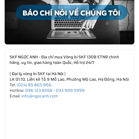
SKF NGỌC ANH - Địa chỉ mua Vòng bi SKF 1308 ETN9 chính
hãng, uy tín, giao hàng toàn Quốc, Hỗ trợ 24/7
[
Đại lý vòng bi SKF tại Hà Nội
]
LK 01.10, Liền kề Tổ 9 Mỗ Lao, Phường Mộ Lao, Hà Đông, Hà Nội
Tel:
(024) 85 865 866
Hotline:
096 123 8558
-
033 999 5999
Email:
info@ngocanh.com