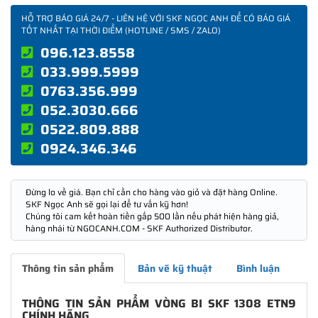
HỖ TRỢ BÁO GIÁ 24/7 - LIÊN HỆ VỚI SKF NGỌC ANH ĐỂ CÓ BÁO GIÁ
TỐT NHẤT TẠI THỜI ĐIỂM (HOTLINE / SMS / ZALO)
096.123.8558
033.999.5999
0763.356.999
052.3030.666
0522.809.888
0924.346.346
Đừng lo về giá. Bạn chỉ cần cho hàng vào giỏ và đặt hàng Online.
SKF Ngọc Anh sẽ gọi lại để tư vấn kỹ hơn!
Chúng tôi cam kết hoàn tiền gấp 500 lần nếu phát hiện hàng giả,
hàng nhái từ NGOCANH.COM - SKF Authorized Distributor.
Thông tin sản phẩm
Bản vẽ kỹ thuật
Bình luận
THÔNG TIN SẢN PHẨM VÒNG BI SKF 1308 ETN9
CHÍNH HÃNG