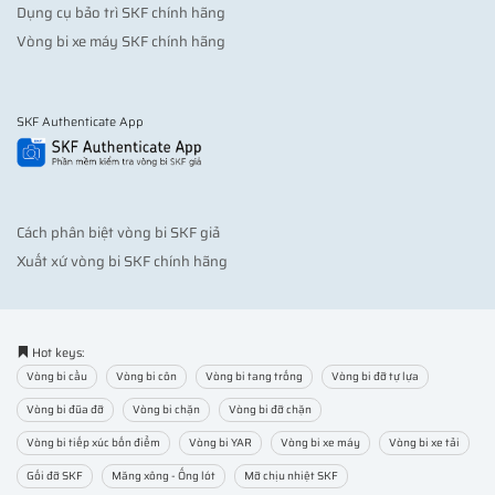
Dụng cụ bảo trì SKF chính hãng
Vòng bi xe máy SKF chính hãng
SKF Authenticate App
Cách phân biệt vòng bi SKF giả
Xuất xứ vòng bi SKF chính hãng
Hot keys:
Vòng bi cầu
Vòng bi côn
Vòng bi tang trống
Vòng bi đỡ tự lựa
Vòng bi đũa đỡ
Vòng bi chặn
Vòng bi đỡ chặn
Vòng bi tiếp xúc bốn điểm
Vòng bi YAR
Vòng bi xe máy
Vòng bi xe tải
Gối đỡ SKF
Măng xông - Ống lót
Mỡ chịu nhiệt SKF