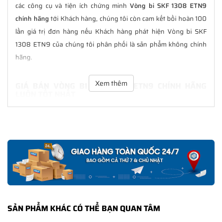
các công cụ và tiện ích chứng minh
Vòng bi SKF 1308 ETN9
chính hãng
tới Khách hàng, chúng tôi còn cam kết bồi hoàn 100
lần giá trị đơn hàng nếu Khách hàng phát hiện Vòng bi SKF
1308 ETN9 của chúng tôi phân phối là sản phẩm không chính
hãng.
Xem thêm
GIÁ BÁN VÒNG BI SKF 1308 ETN9 CHÍNH HÃNG
LUÔN TỐT NHẤT
Tại
NGOCANH.COM
giá bán Vòng bi SKF 1308 ETN9 luôn là tốt
nhất với nhiều ưu đãi kèm theo và các dịch vụ hẫu mãi sau bán
hàng. Chúng tôi cam kết luôn đồng hành cùng Khách hàng
trong suốt quá trình sử dụng các sản phẩm SKF chính hãng.
CHẾ ĐỘ BẢO HÀNH VÒNG BI SKF 1308 ETN9 CHÍNH
HÃNG
Tất cả các sản phẩm SKF chính hãng do
SKF Ngọc Anh
phân
SẢN PHẨM KHÁC CÓ THỂ BẠN QUAN TÂM
phối đều được bảo hành chính hãng theo đúng tiêu chuẩn bảo