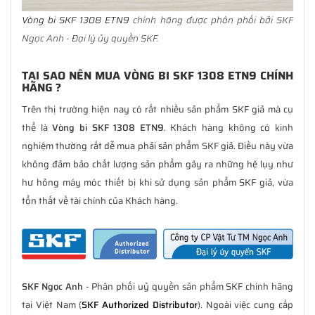
Vòng bi SKF 1308 ETN9
chính hãng được phân phối bởi SKF
Ngọc Anh - Đại lý ủy quyền SKF.
TẠI SAO NÊN MUA VÒNG BI SKF 1308 ETN9 CHÍNH
HÃNG ?
Trên thị trường hiện nay có rất nhiều sản phẩm SKF giả mà cụ
thể là
Vòng bi SKF 1308 ETN9
. Khách hàng không có kinh
nghiệm thường rất dễ mua phải sản phẩm SKF giả. Điều này vừa
không đảm bảo chất lượng sản phẩm gây ra những hệ lụy như
hư hỏng máy móc thiết bị khi sử dụng sản phẩm SKF giả, vừa
tổn thất về tài chính của Khách hàng.
SKF Ngọc Anh
- Phân phối uỷ quyền sản phẩm SKF chính hãng
tại Việt Nam (
SKF Authorized Distributor
). Ngoài việc cung cấp