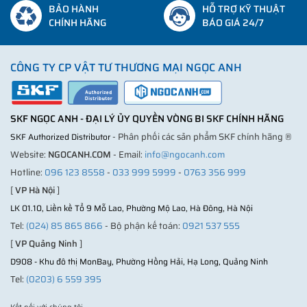
BẢO HÀNH
HỖ TRỢ KỸ THUẬT
CHÍNH HÃNG
BÁO GIÁ 24/7
CÔNG TY CP VẬT TƯ THƯƠNG MẠI NGỌC ANH
SKF NGỌC ANH - ĐẠI LÝ ỦY QUYỀN VÒNG BI SKF CHÍNH HÃNG
- Phân phối các sản phẩm SKF chính hãng ®
SKF Authorized Distributor
Website:
NGOCANH.COM
- Email:
info@ngocanh.com
Hotline:
096 123 8558
-
033 999 5999
-
0763 356 999
[
VP Hà Nội
]
LK 01.10, Liền kề Tổ 9 Mỗ Lao, Phường Mộ Lao, Hà Đông, Hà Nội
Tel:
(024) 85 865 866
- Bộ phận kế toán:
0921 537 555
[
VP Quảng Ninh
]
D908 - Khu đô thị MonBay, Phường Hồng Hải, Hạ Long, Quảng Ninh
Tel:
(0203) 6 559 395