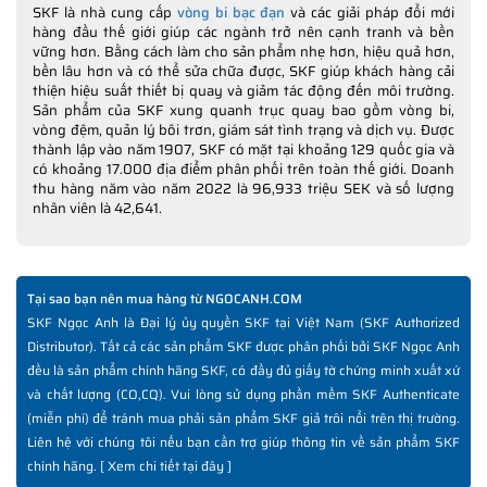
SKF là nhà cung cấp
vòng bi bạc đạn
và các giải pháp đổi mới
hàng đầu thế giới giúp các ngành trở nên cạnh tranh và bền
vững hơn. Bằng cách làm cho sản phẩm nhẹ hơn, hiệu quả hơn,
bền lâu hơn và có thể sửa chữa được, SKF giúp khách hàng cải
thiện hiệu suất thiết bị quay và giảm tác động đến môi trường.
Sản phẩm của SKF xung quanh trục quay bao gồm vòng bi,
vòng đệm, quản lý bôi trơn, giám sát tình trạng và dịch vụ. Được
thành lập vào năm 1907, SKF có mặt tại khoảng 129 quốc gia và
có khoảng 17.000 địa điểm phân phối trên toàn thế giới. Doanh
thu hàng năm vào năm 2022 là 96,933 triệu SEK và số lượng
nhân viên là 42,641.
Tại sao bạn nên mua hàng từ NGOCANH.COM
SKF Ngọc Anh là Đại lý ủy quyền SKF tại Việt Nam (SKF Authorized
Distributor). Tất cả các sản phẩm SKF được phân phối bởi SKF Ngọc Anh
đều là sản phẩm chính hãng SKF, có đầy đủ giấy tờ chứng minh xuất xứ
và chất lượng (CO,CQ). Vui lòng sử dụng phần mềm SKF Authenticate
(miễn phí) để tránh mua phải sản phẩm SKF giả trôi nổi trên thị trường.
Liên hệ với chúng tôi nếu bạn cần trợ giúp thông tin về sản phẩm SKF
chính hãng. [
Xem chi tiết tại đây
]