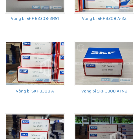
Vòng bi SKF 62308-2RS1
Vòng bi SKF 3208 A-2Z
THÔNG TIN HỮU ÍCH
•
Vòng bi SKF chính hãng, Những lưu ý cơ bản trước khi mua hàng
•
Xuất xứ vòng bi SKF chính hãng ở đâu?
•
Chất lượng vòng bi SKF chính hãng
Vòng bi SKF 3308 A
Vòng bi SKF 3308 ATN9