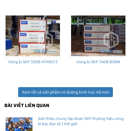
THÔNG TIN HỮU ÍCH
•
Vòng bi SKF chính hãng, Những lưu ý cơ bản trước khi mua hàng
•
Xuất xứ vòng bi SKF chính hãng ở đâu?
•
Chất lượng vòng bi SKF chính hãng
Vòng bi SKF 3308 ATN9/C3
Vòng bi SKF 7408 BCBM
Xem tất cả sản phẩm có đường kính trục 40 mm
BÀI VIẾT LIÊN QUAN
Giới thiệu chung tập đoàn SKF thương hiệu vòng
bi bạc đạn số 1 thế giới