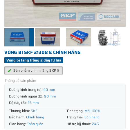
VÒNG BI SKF 21308 E CHÍNH HÃNG
Vòng bi tang trống 2 dãy tự lựa
Sản phẩm chính hãng SKF ®
Thông số sản phẩm
Đường kính trong (d):
40 mm
Đường kính ngoài (D):
90 mm
Độ dày (B):
23 mm
Thương hiệu:
SKF
Tình trạng:
Mới 100%
Bảo hành:
Chính hãng
Trạng thái:
Còn hàng
Giao hàng:
Toàn quốc
Hỗ trợ kỹ thuật:
24/7