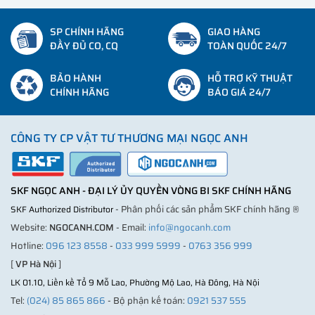
SP CHÍNH HÃNG
GIAO HÀNG
ĐẦY ĐỦ CO, CQ
TOÀN QUỐC 24/7
BẢO HÀNH
HỖ TRỢ KỸ THUẬT
CHÍNH HÃNG
BÁO GIÁ 24/7
CÔNG TY CP VẬT TƯ THƯƠNG MẠI NGỌC ANH
SKF NGỌC ANH - ĐẠI LÝ ỦY QUYỀN VÒNG BI SKF CHÍNH HÃNG
- Phân phối các sản phẩm SKF chính hãng ®
SKF Authorized Distributor
Website:
NGOCANH.COM
- Email:
info@ngocanh.com
Hotline:
096 123 8558
-
033 999 5999
-
0763 356 999
[
VP Hà Nội
]
LK 01.10, Liền kề Tổ 9 Mỗ Lao, Phường Mộ Lao, Hà Đông, Hà Nội
Tel:
(024) 85 865 866
- Bộ phận kế toán:
0921 537 555