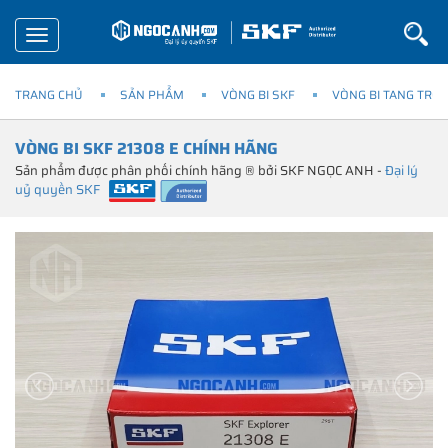
Toggle
navigation
TRANG CHỦ
SẢN PHẨM
VÒNG BI SKF
VÒNG BI TANG TRỐN
VÒNG BI SKF 21308 E CHÍNH HÃNG
Sản phẩm được phân phối chính hãng ® bởi SKF NGỌC ANH -
Đại lý
uỷ quyền SKF