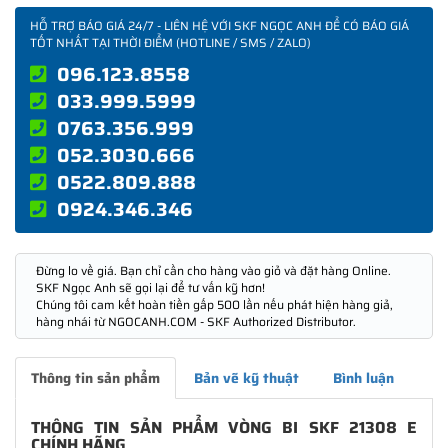
HỖ TRỢ BÁO GIÁ 24/7 - LIÊN HỆ VỚI SKF NGỌC ANH ĐỂ CÓ BÁO GIÁ
TỐT NHẤT TẠI THỜI ĐIỂM (HOTLINE / SMS / ZALO)
096.123.8558
033.999.5999
0763.356.999
052.3030.666
0522.809.888
0924.346.346
Đừng lo về giá. Bạn chỉ cần cho hàng vào giỏ và đặt hàng Online.
SKF Ngọc Anh sẽ gọi lại để tư vấn kỹ hơn!
Chúng tôi cam kết hoàn tiền gấp 500 lần nếu phát hiện hàng giả,
hàng nhái từ NGOCANH.COM - SKF Authorized Distributor.
Thông tin sản phẩm
Bản vẽ kỹ thuật
Bình luận
THÔNG TIN SẢN PHẨM VÒNG BI SKF 21308 E
CHÍNH HÃNG