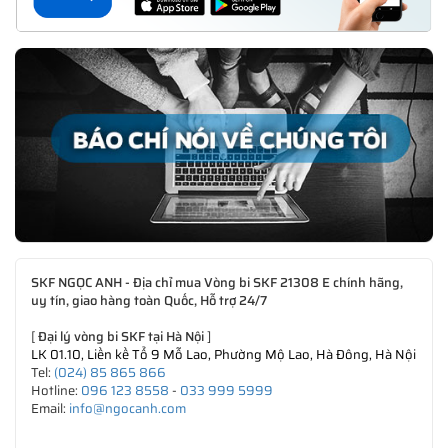
SKF NGỌC ANH - Địa chỉ mua Vòng bi SKF 21308 E chính hãng,
uy tín, giao hàng toàn Quốc, Hỗ trợ 24/7
[
Đại lý vòng bi SKF tại Hà Nội
]
LK 01.10, Liền kề Tổ 9 Mỗ Lao, Phường Mộ Lao, Hà Đông, Hà Nội
Tel:
(024) 85 865 866
Hotline:
096 123 8558
-
033 999 5999
Email:
info@ngocanh.com