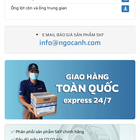
Ống lót côn và ống trung gian
E MAIL BÁO GIÁ SẢN PHẨM SKF
info@ngocanh.com
✅ Phân phối sản phẩm SKF chính hãng
✅ Đầy đủ giấy tờ CO,CQ gốc