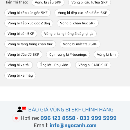
Hiển thị theo:
Vòng bi cầu SKF
Vòng bi cầu tự lựa SKF
Vòng bi tiếp xúc góc SKF
Vòng bi tiếp xúc bốn điểm SKF
Vòng bi tiếp xúc góc 2 dãy
Vòng bi chặn trục SKF
Vòng bi côn SKF
Vòng bi tang trống 2 dãy tự lựa
Vòng bi tang trống chặn trục
Vòng bi mắt trâu SKF
Vòng bi đũa đỡ SKF
Cụm vòng bi Y-bearings
Vòng bi kim
Vòng bi xe tải
Ống lót - Phụ kiện
Vòng bi CARB SKF
Vòng bi xe máy
BÁO GIÁ VÒNG BI SKF CHÍNH HÃNG
Hotline:
096 123 8558
-
033 999 5999
Email:
info@ngocanh.com