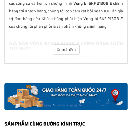
các công cụ và tiện ích chứng minh
Vòng bi SKF 21308 E chính
hãng
tới Khách hàng, chúng tôi còn cam kết bồi hoàn 100 lần giá
trị đơn hàng nếu Khách hàng phát hiện Vòng bi SKF 21308 E
của chúng tôi phân phối là sản phẩm không chính hãng.
GIÁ BÁN VÒNG BI SKF 21308 E CHÍNH HÃNG LUÔN
TỐT NHẤT
Xem thêm
Tại
NGOCANH.COM
giá bán Vòng bi SKF 21308 E luôn là tốt nhất
với nhiều ưu đãi kèm theo và các dịch vụ hẫu mãi sau bán hàng.
Chúng tôi cam kết luôn đồng hành cùng Khách hàng trong suốt
quá trình sử dụng các sản phẩm SKF chính hãng.
CHẾ ĐỘ BẢO HÀNH VÒNG BI SKF 21308 E CHÍNH
HÃNG
Tất cả các sản phẩm SKF chính hãng do
SKF Ngọc Anh
phân
phối đều được bảo hành chính hãng theo đúng tiêu chuẩn bảo
SẢN PHẨM CÙNG ĐƯỜNG KÍNH TRỤC
hành của nhà sản xuất.