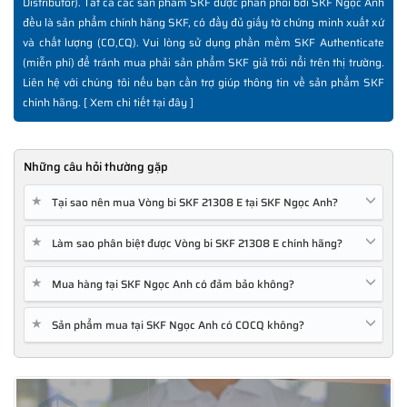
Distributor). Tất cả các sản phẩm SKF được phân phối bởi SKF Ngọc Anh
đều là sản phẩm chính hãng SKF, có đầy đủ giấy tờ chứng minh xuất xứ
và chất lượng (CO,CQ). Vui lòng sử dụng phần mềm SKF Authenticate
(miễn phí) để tránh mua phải sản phẩm SKF giả trôi nổi trên thị trường.
Liên hệ với chúng tôi nếu bạn cần trợ giúp thông tin về sản phẩm SKF
chính hãng. [
Xem chi tiết tại đây
]
Những câu hỏi thường gặp
★
Tại sao nên mua Vòng bi SKF 21308 E tại SKF Ngọc Anh?
★
Làm sao phân biệt được Vòng bi SKF 21308 E chính hãng?
★
Mua hàng tại SKF Ngọc Anh có đảm bảo không?
★
Sản phẩm mua tại SKF Ngọc Anh có COCQ không?