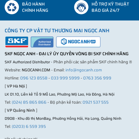
BẢO HÀNH
HỖ TRỢ KỸ THUẬT
CHÍNH HÃNG
BÁO GIÁ 24/7
CÔNG TY CP VẬT TƯ THƯƠNG MẠI NGỌC ANH
SKF NGỌC ANH - ĐẠI LÝ ỦY QUYỀN VÒNG BI SKF CHÍNH HÃNG
- Phân phối các sản phẩm SKF chính hãng ®
SKF Authorized Distributor
Website:
NGOCANH.COM
- Email:
info@ngocanh.com
Hotline:
096 123 8558
-
033 999 5999
-
0763 356 999
[
VP Hà Nội
]
LK 01.10, Liền kề Tổ 9 Mỗ Lao, Phường Mộ Lao, Hà Đông, Hà Nội
Tel:
(024) 85 865 866
- Bộ phận kế toán:
0921 537 555
[
VP Quảng Ninh
]
D908 - Khu đô thị MonBay, Phường Hồng Hải, Hạ Long, Quảng Ninh
Tel:
(0203) 6 559 395