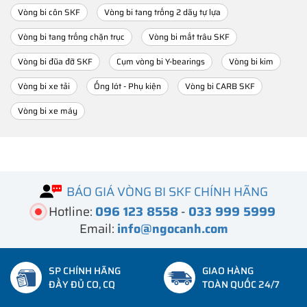
Vòng bi côn SKF
Vòng bi tang trống 2 dãy tự lựa
Vòng bi tang trống chặn trục
Vòng bi mắt trâu SKF
Vòng bi đũa đỡ SKF
Cụm vòng bi Y-bearings
Vòng bi kim
Vòng bi xe tải
Ống lót - Phụ kiện
Vòng bi CARB SKF
Vòng bi xe máy
BÁO GIÁ VÒNG BI SKF CHÍNH HÃNG
Hotline:
096 123 8558
-
033 999 5999
Email:
info@ngocanh.com
SP CHÍNH HÃNG
GIAO HÀNG
ĐẦY ĐỦ CO, CQ
TOÀN QUỐC 24/7