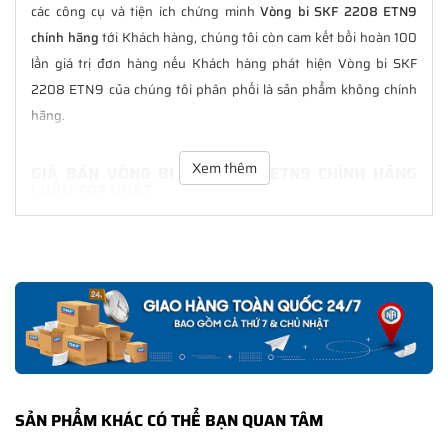
các công cụ và tiện ích chứng minh
Vòng bi SKF 2208 ETN9
chính hãng
tới Khách hàng, chúng tôi còn cam kết bồi hoàn 100
lần giá trị đơn hàng nếu Khách hàng phát hiện Vòng bi SKF
2208 ETN9 của chúng tôi phân phối là sản phẩm không chính
hãng.
Xem thêm
GIÁ BÁN VÒNG BI SKF 2208 ETN9 CHÍNH HÃNG
LUÔN TỐT NHẤT
Tại
NGOCANH.COM
giá bán Vòng bi SKF 2208 ETN9 luôn là tốt
nhất với nhiều ưu đãi kèm theo và các dịch vụ hẫu mãi sau bán
hàng. Chúng tôi cam kết luôn đồng hành cùng Khách hàng
trong suốt quá trình sử dụng các sản phẩm SKF chính hãng.
CHẾ ĐỘ BẢO HÀNH VÒNG BI SKF 2208 ETN9 CHÍNH
HÃNG
Tất cả các sản phẩm SKF chính hãng do
SKF Ngọc Anh
phân
SẢN PHẨM KHÁC CÓ THỂ BẠN QUAN TÂM
phối đều được bảo hành chính hãng theo đúng tiêu chuẩn bảo