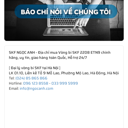
SKF NGỌC ANH - Địa chỉ mua Vòng bi SKF 2208 ETN9 chính
hãng, uy tín, giao hàng toàn Quốc, Hỗ trợ 24/7
[
Đại lý vòng bi SKF tại Hà Nội
]
LK 01.10, Liền kề Tổ 9 Mỗ Lao, Phường Mộ Lao, Hà Đông, Hà Nội
Tel:
(024) 85 865 866
Hotline:
096 123 8558
-
033 999 5999
Email:
info@ngocanh.com