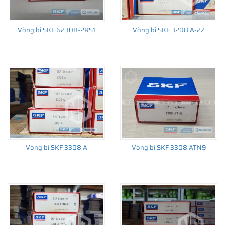
Vòng bi SKF 62308-2RS1
Vòng bi SKF 3208 A-2Z
THÔNG TIN HỮU ÍCH
•
Vòng bi SKF chính hãng, Những lưu ý cơ bản trước khi mua hàng
•
Xuất xứ vòng bi SKF chính hãng ở đâu?
•
Chất lượng vòng bi SKF chính hãng
Vòng bi SKF 3308 A
Vòng bi SKF 3308 ATN9