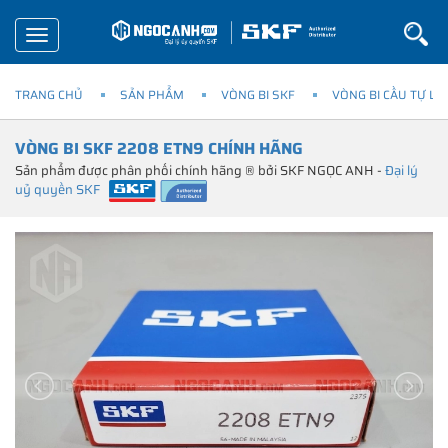
Toggle
navigation
TRANG CHỦ
SẢN PHẨM
VÒNG BI SKF
VÒNG BI CẦU TỰ LỰ
VÒNG BI SKF 2208 ETN9 CHÍNH HÃNG
Sản phẩm được phân phối chính hãng ® bởi SKF NGỌC ANH -
Đại lý
uỷ quyền SKF