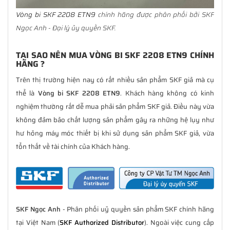
Vòng bi SKF 2208 ETN9
chính hãng được phân phối bởi SKF
Ngọc Anh - Đại lý ủy quyền SKF.
TẠI SAO NÊN MUA VÒNG BI SKF 2208 ETN9 CHÍNH
HÃNG ?
Trên thị trường hiện nay có rất nhiều sản phẩm SKF giả mà cụ
thể là
Vòng bi SKF 2208 ETN9
. Khách hàng không có kinh
nghiệm thường rất dễ mua phải sản phẩm SKF giả. Điều này vừa
không đảm bảo chất lượng sản phẩm gây ra những hệ lụy như
hư hỏng máy móc thiết bị khi sử dụng sản phẩm SKF giả, vừa
tổn thất về tài chính của Khách hàng.
SKF Ngọc Anh
- Phân phối uỷ quyền sản phẩm SKF chính hãng
tại Việt Nam (
SKF Authorized Distributor
). Ngoài việc cung cấp