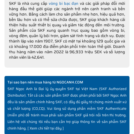
SKF là nhà cung cấp
vòng bi bạc đạn
và các giải pháp đổi mới
hàng đầu thế giới giúp các ngành trở nên cạnh tranh và bền
vững hơn. Bằng cách làm cho sản phẩm nhẹ hơn, hiệu quả hơn,
bền lâu hơn và có thể sửa chữa được, SKF giúp khách hàng cải
thiện hiệu suất thiết bị quay và giảm tác động đến môi trường.
Sản phẩm của SKF xung quanh trục quay bao gồm vòng bi,
vòng đệm, quản lý bôi trơn, giám sát tình trạng và dịch vụ. Được
thành lập vào năm 1907, SKF có mặt tại khoảng 129 quốc gia và
có khoảng 17.000 địa điểm phân phối trên toàn thế giới. Doanh
thu hàng năm vào năm 2022 là 96,933 triệu SEK và số lượng
nhân viên là 42,641.
Tại sao bạn nên mua hàng từ NGOCANH.COM
SKF Ngọc Anh là Đại lý ủy quyền SKF tại Việt Nam (SKF Authorized
Distributor). Tất cả các sản phẩm SKF được phân phối bởi SKF Ngọc Anh
đều là sản phẩm chính hãng SKF, có đầy đủ giấy tờ chứng minh xuất xứ
và chất lượng (CO,CQ). Vui lòng sử dụng phần mềm SKF Authenticate
(miễn phí) để tránh mua phải sản phẩm SKF giả trôi nổi trên thị trường.
Liên hệ với chúng tôi nếu bạn cần trợ giúp thông tin về sản phẩm SKF
chính hãng. [
Xem chi tiết tại đây
]