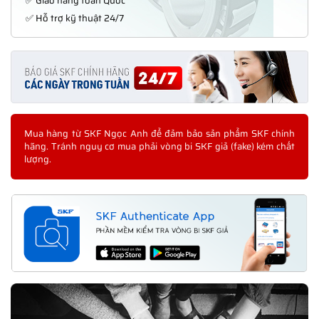
✅ Giao hàng toàn Quốc
✅ Hỗ trợ kỹ thuật 24/7
Mua hàng từ SKF Ngọc Anh để đảm bảo sản phẩm SKF chính
hãng. Tránh nguy cơ mua phải vòng bi SKF giả (fake) kém chất
lượng.