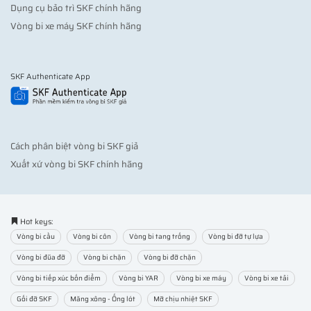
Dụng cụ bảo trì SKF chính hãng
Vòng bi xe máy SKF chính hãng
SKF Authenticate App
Cách phân biệt vòng bi SKF giả
Xuất xứ vòng bi SKF chính hãng
Hot keys:
Vòng bi cầu
Vòng bi côn
Vòng bi tang trống
Vòng bi đỡ tự lựa
Vòng bi đũa đỡ
Vòng bi chặn
Vòng bi đỡ chặn
Vòng bi tiếp xúc bốn điểm
Vòng bi YAR
Vòng bi xe máy
Vòng bi xe tải
Gối đỡ SKF
Măng xông - Ống lót
Mỡ chịu nhiệt SKF