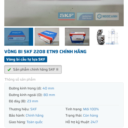
VÒNG BI SKF 2208 ETN9 CHÍNH HÃNG
Vòng bi cầu tự lựa SKF
Sản phẩm chính hãng SKF ®
Thông số sản phẩm
Đường kính trong (d):
40 mm
Đường kính ngoài (D):
80 mm
Độ dày (B):
23 mm
Thương hiệu:
SKF
Tình trạng:
Mới 100%
Bảo hành:
Chính hãng
Trạng thái:
Còn hàng
Giao hàng:
Toàn quốc
Hỗ trợ kỹ thuật:
24/7