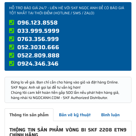
HỖ TRỢ BÁO GIÁ 24/7 - LIÊN HỆ VỚI SKF NGỌC ANH ĐỂ CÓ BÁO GIÁ
TỐT NHẤT TẠI THỜI ĐIỂM (HOTLINE / SMS / ZALO)
096.123.8558
033.999.5999
0763.356.999
052.3030.666
0522.809.888
0924.346.346
Đừng lo về giá. Bạn chỉ cần cho hàng vào giỏ và đặt hàng Online.
SKF Ngọc Anh sẽ gọi lại để tư vấn kỹ hơn!
Chúng tôi cam kết hoàn tiền gấp 500 lần nếu phát hiện hàng giả,
hàng nhái từ NGOCANH.COM - SKF Authorized Distributor.
Thông tin sản phẩm
Bản vẽ kỹ thuật
Bình luận
THÔNG TIN SẢN PHẨM VÒNG BI SKF 2208 ETN9
CHÍNH HÃNG