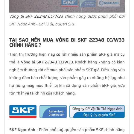
Vòng bi SKF 22348 CC/W33
chính hãng được phân phối bởi
SKF Ngọc Anh - Đại lý ủy quyền SKF.
TẠI SAO NÊN MUA VÒNG BI SKF 22348 CC/W33
CHÍNH HÃNG ?
Trên thị trường hiện nay có rất nhiều sản phẩm SKF giả mà cụ
thể là
Vòng bi SKF 22348 CC/W33
. Khách hàng không có kinh
nghiệm thường rất dễ mua phải sản phẩm SKF giả. Điều này vừa
không đảm bảo chất lượng sản phẩm gây ra những hệ lụy như
hư hỏng máy móc thiết bị khi sử dụng sản phẩm SKF giả, vừa
tổn thất về tài chính của Khách hàng.
SKF Ngọc Anh
- Phân phối uỷ quyền sản phẩm SKF chính hãng