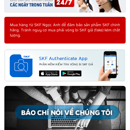
Mua hàng từ SKF Ngọc Anh để đảm bảo sản phẩm SKF chính
hãng. Tránh nguy cơ mua phải vòng bi SKF giả (fake) kém chất
lượng.