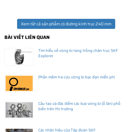
Xem tất cả sản phẩm có đường kính trục 240 mm
BÀI VIẾT LIÊN QUAN
THÔNG TIN HỮU ÍCH
Tìm hiểu về vòng bi tang trống chặn trục SKF
•
Vòng bi SKF chính hãng, Những lưu ý cơ bản trước khi mua hàng
Explorer
•
Xuất xứ vòng bi SKF chính hãng ở đâu?
•
Chất lượng vòng bi SKF chính hãng
Phần mềm tra cứu vòng bi bạc đạn miễn phí
Cấu tạo và đặc điểm các loại vòng bi (ổ lăn) phổ
biến trên thị trường
Các nhãn hiệu của Tập đoàn SKF