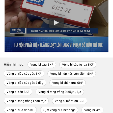
Hiển thị theo:
Vòng bi cầu SKF
Vòng bi cầu tự lựa SKF
Vòng bi tiếp xúc góc SKF
Vòng bi tiếp xúc bốn điểm SKF
Vòng bi tiếp xúc góc 2 dãy
Vòng bi chặn trục SKF
Vòng bi côn SKF
Vòng bi tang trống 2 dãy tự lựa
Vòng bi tang trống chặn trục
Vòng bi mắt trâu SKF
Vòng bi đũa đỡ SKF
Cụm vòng bi Y-bearings
Vòng bi kim