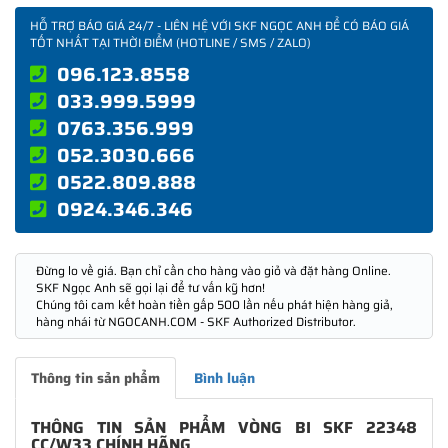
HỖ TRỢ BÁO GIÁ 24/7 - LIÊN HỆ VỚI SKF NGỌC ANH ĐỂ CÓ BÁO GIÁ
TỐT NHẤT TẠI THỜI ĐIỂM (HOTLINE / SMS / ZALO)
096.123.8558
033.999.5999
0763.356.999
052.3030.666
0522.809.888
0924.346.346
Đừng lo về giá. Bạn chỉ cần cho hàng vào giỏ và đặt hàng Online.
SKF Ngọc Anh sẽ gọi lại để tư vấn kỹ hơn!
Chúng tôi cam kết hoàn tiền gấp 500 lần nếu phát hiện hàng giả,
hàng nhái từ NGOCANH.COM - SKF Authorized Distributor.
Thông tin sản phẩm
Bình luận
THÔNG TIN SẢN PHẨM VÒNG BI SKF 22348
CC/W33 CHÍNH HÃNG