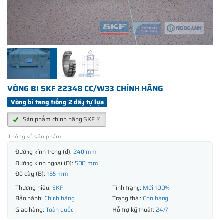
VÒNG BI SKF 22348 CC/W33 CHÍNH HÃNG
Vòng bi tang trống 2 dãy tự lựa
Sản phẩm chính hãng SKF ®
Thông số sản phẩm
Đường kính trong (d):
240 mm
Đường kính ngoài (D):
500 mm
Độ dày (B):
155 mm
Thương hiệu:
SKF
Tình trạng:
Mới 100%
Bảo hành:
Chính hãng
Trạng thái:
Còn hàng
Giao hàng:
Toàn quốc
Hỗ trợ kỹ thuật:
24/7