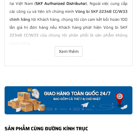
tại Việt Nam (
SKF Authorized Distributor
). Ngoài việc cung cấp
các công cụ và tiện ích chứng minh
Vòng bi SKF 22348 CC/W33
chính hãng
tới Khách hàng, chúng tôi còn cam kết bồi hoàn 100
lần giá trị đơn hàng nếu Khách hàng phát hiện Vòng bi SKF
22348 CC/W33 của chúng tôi phân phối là sản phẩm không
chính hãng.
Xem thêm
GIÁ BÁN VÒNG BI SKF 22348 CC/W33 CHÍNH HÃNG
LUÔN TỐT NHẤT
Tại
NGOCANH.COM
giá bán Vòng bi SKF 22348 CC/W33 luôn là
tốt nhất với nhiều ưu đãi kèm theo và các dịch vụ hẫu mãi sau
bán hàng. Chúng tôi cam kết luôn đồng hành cùng Khách hàng
trong suốt quá trình sử dụng các sản phẩm SKF chính hãng.
CHẾ ĐỘ BẢO HÀNH VÒNG BI SKF 22348 CC/W33
CHÍNH HÃNG
SẢN PHẨM CÙNG ĐƯỜNG KÍNH TRỤC
Tất cả các sản phẩm SKF chính hãng do
SKF Ngọc Anh
phân