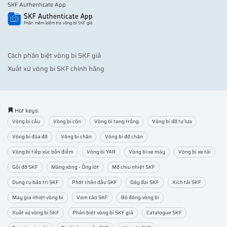
SKF Authenticate App
Cách phân biệt vòng bi SKF giả
Xuất xứ vòng bi SKF chính hãng
Hot keys:
Vòng bi cầu
Vòng bi côn
Vòng bi tang trống
Vòng bi đỡ tự lựa
Vòng bi đũa đỡ
Vòng bi chặn
Vòng bi đỡ chặn
Vòng bi tiếp xúc bốn điểm
Vòng bi YAR
Vòng bi xe máy
Vòng bi xe tải
Gối đỡ SKF
Măng xông - Ống lót
Mỡ chịu nhiệt SKF
Dụng cụ bảo trì SKF
Phớt chắn dầu SKF
Dây đai SKF
Xích tải SKF
Máy gia nhiệt vòng bi
Vam cảo SKF
Bộ đóng vòng bi
Xuất xứ vòng bi SKF
Phân biệt vòng bi SKF giả
Catalogue SKF