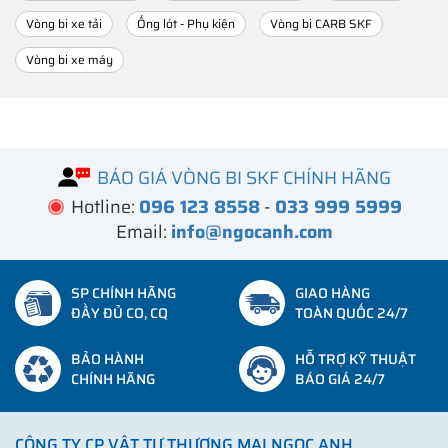
Vòng bi xe tải
Ống lót - Phụ kiện
Vòng bi CARB SKF
Vòng bi xe máy
BÁO GIÁ VÒNG BI SKF CHÍNH HÃNG
Hotline:
096 123 8558
-
033 999 5999
Email:
info@ngocanh.com
SP CHÍNH HÃNG
GIAO HÀNG
ĐẦY ĐỦ CO, CQ
TOÀN QUỐC 24/7
BẢO HÀNH
HỖ TRỢ KỸ THUẬT
CHÍNH HÃNG
BÁO GIÁ 24/7
CÔNG TY CP VẬT TƯ THƯƠNG MẠI NGỌC ANH