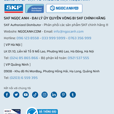
SKF NGỌC ANH - ĐẠI LÝ ỦY QUYỀN VÒNG BI SKF CHÍNH HÃNG
- Phân phối các sản phẩm SKF chính hãng ®
SKF Authorized Distributor
Website:
NGOCANH.COM
- Email:
info@ngocanh.com
Hotline:
096 123 8558
-
033 999 5999
-
0763 356 999
[
VP Hà Nội
]
LK 01.10, Liền kề Tổ 9 Mỗ Lao, Phường Mộ Lao, Hà Đông, Hà Nội
Tel:
(024) 85 865 866
- Bộ phận kế toán:
0921 537 555
[
VP Quảng Ninh
]
D908 - Khu đô thị MonBay, Phường Hồng Hải, Hạ Long, Quảng Ninh
Tel:
(0203) 6 559 395
Kết nối với chúng tôi