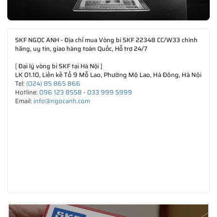
SKF NGỌC ANH - Địa chỉ mua Vòng bi SKF 22348 CC/W33 chính
hãng, uy tín, giao hàng toàn Quốc, Hỗ trợ 24/7
[
Đại lý vòng bi SKF tại Hà Nội
]
LK 01.10, Liền kề Tổ 9 Mỗ Lao, Phường Mộ Lao, Hà Đông, Hà Nội
Tel:
(024) 85 865 866
Hotline:
096 123 8558
-
033 999 5999
Email:
info@ngocanh.com