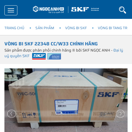
Toggle
navigation
TRANG CHỦ
SẢN PHẨM
VÒNG BI SKF
VÒNG BI TANG TRỐN
VÒNG BI SKF 22348 CC/W33 CHÍNH HÃNG
Sản phẩm được phân phối chính hãng ® bởi SKF NGỌC ANH -
Đại lý
uỷ quyền SKF