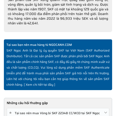
vòng đệm, quản lý bôi trơn, giám sát tình trạng và dịch vụ. Được
thành lập vào năm 1907, SKF có mặt tại khoảng 129 quốc gia và
có khoảng 17.000 địa điểm phân phối trên toàn thế giới. Doanh
thu hàng năm vào năm 2022 là 96,933 triệu SEK và số lượng
nhân viên là 42,641.
Tại sao bạn nên mua hàng từ NGOCANH.COM
SKF Ngọc Anh là Đại lý ủy quyền SKF tại Việt Nam (SKF Authorized
Distributor). Tất cả các sản phẩm SKF được phân phối bởi SKF Ngọc Anh
đều là sản phẩm chính hãng SKF, có đầy đủ giấy tờ chứng minh xuất xứ
và chất lượng (CO,CQ). Vui lòng sử dụng phần mềm SKF Authenticate
(miễn phí) để tránh mua phải sản phẩm SKF giả trôi nổi trên thị trường.
Liên hệ với chúng tôi nếu bạn cần trợ giúp thông tin về sản phẩm SKF
chính hãng. [
Xem chi tiết tại đây
]
Những câu hỏi thường gặp
★
Tại sao nên mua Vòng bi SKF 22348 CC/W33 tại SKF Ngọc